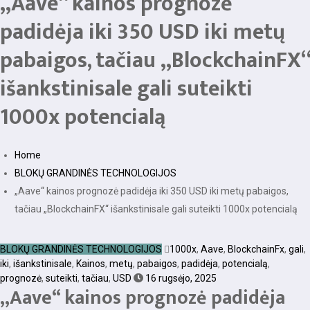
„Aave“ kainos prognozė
padidėja iki 350 USD iki metų
pabaigos, tačiau „BlockchainFX“
išankstinisale gali suteikti
1000x potencialą
Home
BLOKŲ GRANDINĖS TECHNOLOGIJOS
„Aave“ kainos prognozė padidėja iki 350 USD iki metų pabaigos,
tačiau „BlockchainFX“ išankstinisale gali suteikti 1000x potencialą
BLOKŲ GRANDINĖS TECHNOLOGIJOS
1000x
,
Aave
,
BlockchainFx
,
gali
,
iki
,
išankstinisale
,
Kainos
,
metų
,
pabaigos
,
padidėja
,
potencialą
,
prognozė
,
suteikti
,
tačiau
,
USD
16 rugsėjo, 2025
„Aave“ kainos prognozė padidėja