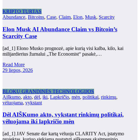
KRIPTO TURTAS
Abundance
,
Bitcoins
,
Case
,
Claim
,
Elon
,
Musk
,
Scarcity
Elon Musk AI Abundance Claim vs Bitcoin’s
Scarcity Case
[ad_1] Elono Musko prognozė, apie kurią visi kalba, kilo, kai
milijardierius žurnalui „The Economist“ pasakė,…
Read More
29 liepos, 2026
BLOKŲ GRANDINĖS TECHNOLOGIJOS
Aiškumo
,
akto
,
dėl
,
iki
,
Lapkričio
,
mėn
,
politikai
,
rinkimų
,
vėluojama
,
vykstant
Dėl AIŠKumo akto, vykstant rinkimų politikai,
vėluojama iki lapkričio mėn
[ad_1] JAV Senate dar kartą vėluoja CLARITY Act, įstatymo
projektas, kuriuo siekiama nustatyti aiškesnes skaitmeninio…