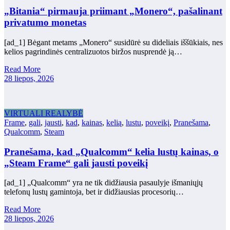
„Bitania“ pirmauja priimant „Monero“, pašalinant
privatumo monetas
[ad_1] Bėgant metams „Monero“ susidūrė su dideliais iššūkiais, nes
kelios pagrindinės centralizuotos biržos nusprendė ją…
Read More
28 liepos, 2026
VIRTUALI REALYBĖ
Frame
,
gali
,
jausti
,
kad
,
kainas
,
kelią
,
lustu
,
poveikį
,
Pranešama
,
Qualcomm
,
Steam
Pranešama, kad „Qualcomm“ kelia lustų kainas, o
„Steam Frame“ gali jausti poveikį
[ad_1] „Qualcomm“ yra ne tik didžiausia pasaulyje išmaniųjų
telefonų lustų gamintoja, bet ir didžiausias procesorių…
Read More
28 liepos, 2026