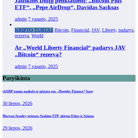
Jauskitės Didįjį penktadienį: „Bitcoin Plus
ETF“, „Pepe AirDrop“, Davidas Sacksas
admin
7 vasario, 2025
KRIPTO TURTAS
Bitcoin
,
Financial
,
JAV
,
Liberty
,
padarys
,
rezervą
,
World
Ar „World Liberty Financial“ padarys JAV
„Bitcoin“ rezervą?
admin
7 vasario, 2025
Paryškinta
cbXRP gauna paskolą ir užstatą per „Doppler Finance“ bazę
30 liepos, 2026
Morgan Stanley pristato Staking ETP, skirtus Ether ir Solana
29 liepos, 2026