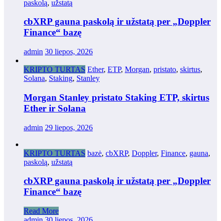
paskolą
,
užstatą
cbXRP gauna paskolą ir užstatą per „Doppler
Finance“ bazę
admin
30 liepos, 2026
KRIPTO TURTAS
Ether
,
ETP
,
Morgan
,
pristato
,
skirtus
,
Solana
,
Staking
,
Stanley
Morgan Stanley pristato Staking ETP, skirtus
Ether ir Solana
admin
29 liepos, 2026
KRIPTO TURTAS
bazė
,
cbXRP
,
Doppler
,
Finance
,
gauna
,
paskolą
,
užstatą
cbXRP gauna paskolą ir užstatą per „Doppler
Finance“ bazę
Read More
admin
30 liepos, 2026