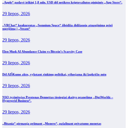
„Apple“ padavė ieškinį 1,8 mln. USD dėl netikros kriptovaliutos piniginės „App Store“.
29 liepos, 2026
„VRChat“ konkurentas „Somnium Space“ išleidžia didžiausią atnaujinimą prieš
sugrįžimą į „Steam“
29 liepos, 2026
Elon Musk AI Abundance Claim vs Bitcoin’s Scarcity Case
29 liepos, 2026
Dėl AIŠKumo akto, vykstant rinkimų politikai, vėluojama iki lapkričio mėn
29 liepos, 2026
NSO tyrinėtojas Prestonas Dennettas tiesiogiai skaitys pranešimą „DigiWorldz –
Hypergrid Business“.
29 liepos, 2026
„Bitania“ pirmauja priimant „Monero“, pašalinant privatumo monetas