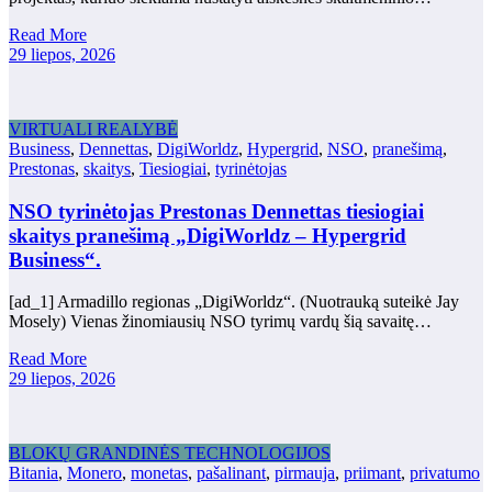
Read More
29 liepos, 2026
VIRTUALI REALYBĖ
Business
,
Dennettas
,
DigiWorldz
,
Hypergrid
,
NSO
,
pranešimą
,
Prestonas
,
skaitys
,
Tiesiogiai
,
tyrinėtojas
NSO tyrinėtojas Prestonas Dennettas tiesiogiai
skaitys pranešimą „DigiWorldz – Hypergrid
Business“.
[ad_1] Armadillo regionas „DigiWorldz“. (Nuotrauką suteikė Jay
Mosely) Vienas žinomiausių NSO tyrimų vardų šią savaitę…
Read More
29 liepos, 2026
BLOKŲ GRANDINĖS TECHNOLOGIJOS
Bitania
,
Monero
,
monetas
,
pašalinant
,
pirmauja
,
priimant
,
privatumo