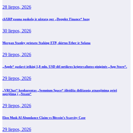
28 liepos, 2026
cbXRP gauna paskolą ir užstatą per „Doppler Finance“ bazę
30 liepos, 2026
Morgan Stanley pristato Staking ETP, skirtus Ether ir Solana
29 liepos, 2026
„Apple“ padavė ieškinį 1,8 mln. USD dėl netikros kriptovaliutos piniginės „App Store“.
29 liepos, 2026
„VRChat“ konkurentas „Somnium Space“ išleidžia didžiausią atnaujinimą prieš
sugrįžimą į „Steam“
29 liepos, 2026
Elon Musk AI Abundance Claim vs Bitcoin’s Scarcity Case
29 liepos, 2026