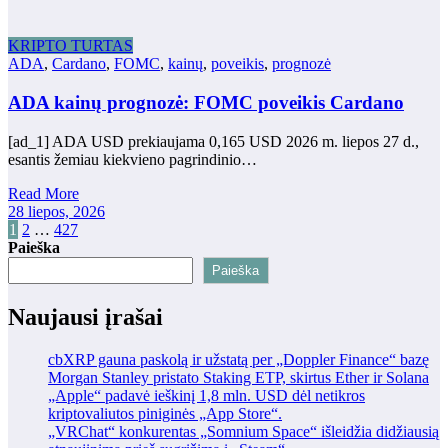
KRIPTO TURTAS
ADA
,
Cardano
,
FOMC
,
kainų
,
poveikis
,
prognozė
ADA kainų prognozė: FOMC poveikis Cardano
[ad_1] ADA USD prekiaujama 0,165 USD 2026 m. liepos 27 d.,
esantis žemiau kiekvieno pagrindinio…
Read More
28 liepos, 2026
Įrašų
1
2
…
427
Paieška
puslapiavimas
Paieška
Naujausi įrašai
cbXRP gauna paskolą ir užstatą per „Doppler Finance“ bazę
Morgan Stanley pristato Staking ETP, skirtus Ether ir Solana
„Apple“ padavė ieškinį 1,8 mln. USD dėl netikros
kriptovaliutos piniginės „App Store“.
„VRChat“ konkurentas „Somnium Space“ išleidžia didžiausią