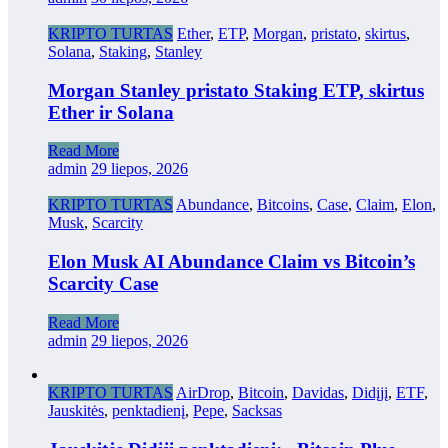
KRIPTO TURTAS
Ether
,
ETP
,
Morgan
,
pristato
,
skirtus
,
Solana
,
Staking
,
Stanley
Morgan Stanley pristato Staking ETP, skirtus
Ether ir Solana
Read More
admin
29 liepos, 2026
KRIPTO TURTAS
Abundance
,
Bitcoins
,
Case
,
Claim
,
Elon
,
Musk
,
Scarcity
Elon Musk AI Abundance Claim vs Bitcoin’s
Scarcity Case
Read More
admin
29 liepos, 2026
KRIPTO TURTAS
AirDrop
,
Bitcoin
,
Davidas
,
Didįjį
,
ETF
,
Jauskitės
,
penktadienį
,
Pepe
,
Sacksas