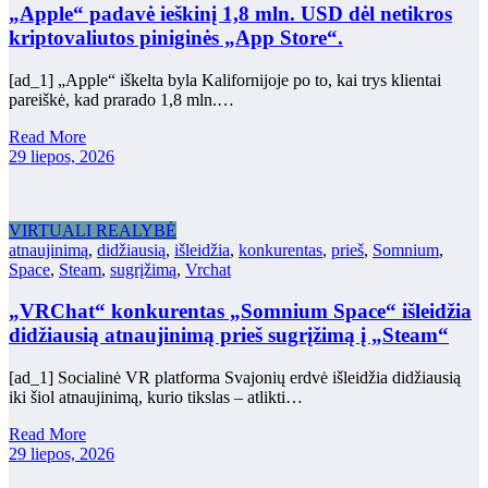
„Apple“ padavė ieškinį 1,8 mln. USD dėl netikros
kriptovaliutos piniginės „App Store“.
[ad_1] „Apple“ iškelta byla Kalifornijoje po to, kai trys klientai
pareiškė, kad prarado 1,8 mln.…
Read More
29 liepos, 2026
VIRTUALI REALYBĖ
atnaujinimą
,
didžiausią
,
išleidžia
,
konkurentas
,
prieš
,
Somnium
,
Space
,
Steam
,
sugrįžimą
,
Vrchat
„VRChat“ konkurentas „Somnium Space“ išleidžia
didžiausią atnaujinimą prieš sugrįžimą į „Steam“
[ad_1] Socialinė VR platforma Svajonių erdvė išleidžia didžiausią
iki šiol atnaujinimą, kurio tikslas – atlikti…
Read More
29 liepos, 2026