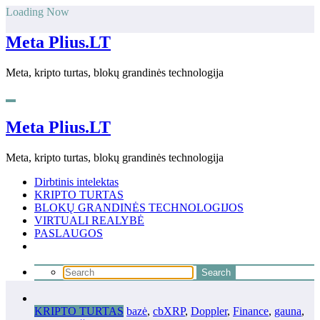
Skip
Loading Now
to
content
Meta Plius.LT
Meta, kripto turtas, blokų grandinės technologija
Meta Plius.LT
Meta, kripto turtas, blokų grandinės technologija
Dirbtinis intelektas
KRIPTO TURTAS
BLOKŲ GRANDINĖS TECHNOLOGIJOS
VIRTUALI REALYBĖ
PASLAUGOS
KRIPTO TURTAS
bazė
,
cbXRP
,
Doppler
,
Finance
,
gauna
,