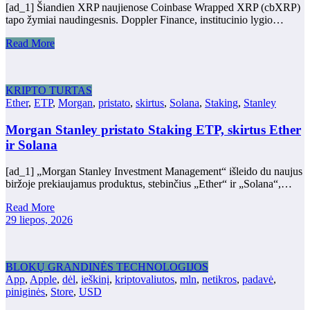
[ad_1] Šiandien XRP naujienose Coinbase Wrapped XRP (cbXRP)
tapo žymiai naudingesnis. Doppler Finance, institucinio lygio…
Read More
KRIPTO TURTAS
Ether
,
ETP
,
Morgan
,
pristato
,
skirtus
,
Solana
,
Staking
,
Stanley
Morgan Stanley pristato Staking ETP, skirtus Ether
ir Solana
[ad_1] „Morgan Stanley Investment Management“ išleido du naujus
biržoje prekiaujamus produktus, stebinčius „Ether“ ir „Solana“,…
Read More
29 liepos, 2026
BLOKŲ GRANDINĖS TECHNOLOGIJOS
App
,
Apple
,
dėl
,
ieškinį
,
kriptovaliutos
,
mln
,
netikros
,
padavė
,
piniginės
,
Store
,
USD