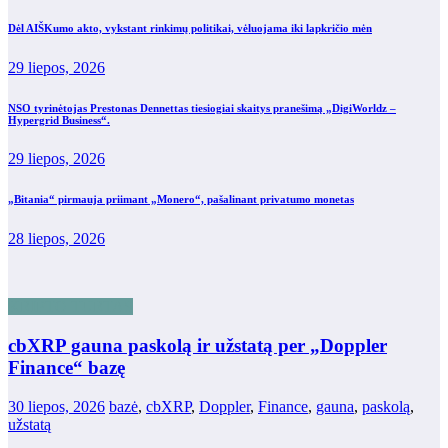
Dėl AIŠKumo akto, vykstant rinkimų politikai, vėluojama iki lapkričio mėn
29 liepos, 2026
NSO tyrinėtojas Prestonas Dennettas tiesiogiai skaitys pranešimą „DigiWorldz –
Hypergrid Business“.
29 liepos, 2026
„Bitania“ pirmauja priimant „Monero“, pašalinant privatumo monetas
28 liepos, 2026
KRIPTO TURTAS
cbXRP gauna paskolą ir užstatą per „Doppler
Finance“ bazę
30 liepos, 2026
bazė
,
cbXRP
,
Doppler
,
Finance
,
gauna
,
paskolą
,
užstatą