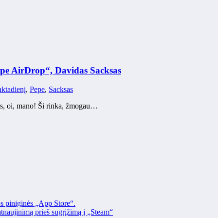
Pepe AirDrop“, Davidas Sacksas
ktadienį
,
Pepe
,
Sacksas
as, oi, mano! Ši rinka, žmogau…
os piniginės „App Store“.
naujinimą prieš sugrįžimą į „Steam“