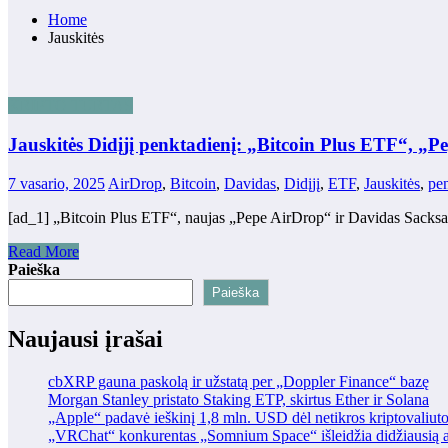
Home
Jauskitės
KRIPTO TURTAS
Jauskitės Didįjį penktadienį: „Bitcoin Plus ETF“, „
7 vasario, 2025
AirDrop
,
Bitcoin
,
Davidas
,
Didįjį
,
ETF
,
Jauskitės
,
pen
[ad_1] „Bitcoin Plus ETF“, naujas „Pepe AirDrop“ ir Davidas Sacks
Read More
Paieška
Paieška
Naujausi įrašai
cbXRP gauna paskolą ir užstatą per „Doppler Finance“ bazę
Morgan Stanley pristato Staking ETP, skirtus Ether ir Solana
„Apple“ padavė ieškinį 1,8 mln. USD dėl netikros kriptovaliut
„VRChat“ konkurentas „Somnium Space“ išleidžia didžiausią at