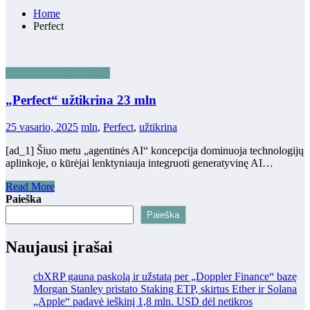
Home
Perfect
WEB3 EKOSISTEMA
„Perfect“ užtikrina 23 mln
25 vasario, 2025
mln
,
Perfect
,
užtikrina
[ad_1] Šiuo metu „agentinės AI“ koncepcija dominuoja technologijų
aplinkoje, o kūrėjai lenktyniauja integruoti generatyvinę AI…
Read More
Paieška
Paieška
Naujausi įrašai
cbXRP gauna paskolą ir užstatą per „Doppler Finance“ bazę
Morgan Stanley pristato Staking ETP, skirtus Ether ir Solana
„Apple“ padavė ieškinį 1,8 mln. USD dėl netikros