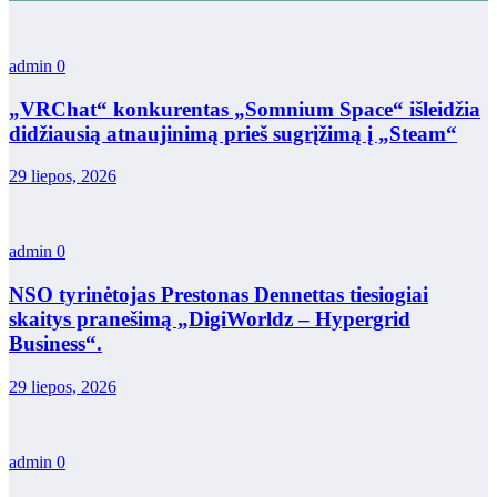
admin
0
„VRChat“ konkurentas „Somnium Space“ išleidžia
didžiausią atnaujinimą prieš sugrįžimą į „Steam“
29 liepos, 2026
admin
0
NSO tyrinėtojas Prestonas Dennettas tiesiogiai
skaitys pranešimą „DigiWorldz – Hypergrid
Business“.
29 liepos, 2026
admin
0