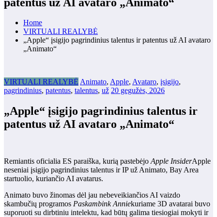
patentus už AI avataro „Animato“
Home
VIRTUALI REALYBĖ
„Apple“ įsigijo pagrindinius talentus ir patentus už AI avataro
„Animato“
VIRTUALI REALYBĖ
Animato
,
Apple
,
Avataro
,
įsigijo
,
pagrindinius
,
patentus
,
talentus
,
už
20 gegužės, 2026
„Apple“ įsigijo pagrindinius talentus ir
patentus už AI avataro „Animato“
Remiantis oficialia ES paraiška, kurią pastebėjo
Apple Insider
Apple
neseniai įsigijo pagrindinius talentus ir IP už Animato, Bay Area
startuolio, kuriančio AI avatarus.
Animato buvo žinomas dėl jau nebeveikiančios AI vaizdo
skambučių programos
Paskambink Annie
kuriame 3D avatarai buvo
suporuoti su dirbtiniu intelektu, kad būtų galima tiesiogiai mokyti ir