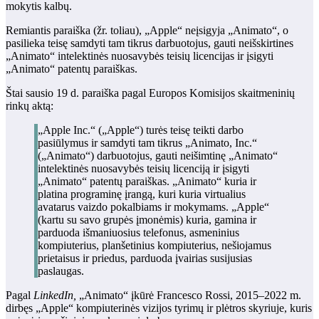
mokytis kalbų.
Remiantis paraiška (žr. toliau), „Apple“ neįsigyja „Animato“, o
pasilieka teisę samdyti tam tikrus darbuotojus, gauti neišskirtines
„Animato“ intelektinės nuosavybės teisių licencijas ir įsigyti
„Animato“ patentų paraiškas.
Štai sausio 19 d. paraiška pagal Europos Komisijos skaitmeninių
rinkų aktą:
„Apple Inc.“ („Apple“) turės teisę teikti darbo
pasiūlymus ir samdyti tam tikrus „Animato, Inc.“
(„Animato“) darbuotojus, gauti neišimtinę „Animato“
intelektinės nuosavybės teisių licenciją ir įsigyti
„Animato“ patentų paraiškas. „Animato“ kuria ir
platina programinę įrangą, kuri kuria virtualius
avatarus vaizdo pokalbiams ir mokymams. „Apple“
(kartu su savo grupės įmonėmis) kuria, gamina ir
parduoda išmaniuosius telefonus, asmeninius
kompiuterius, planšetinius kompiuterius, nešiojamus
prietaisus ir priedus, parduoda įvairias susijusias
paslaugas.
Pagal
LinkedIn,
„Animato“ įkūrė Francesco Rossi, 2015–2022 m.
dirbęs „Apple“ kompiuterinės vizijos tyrimų ir plėtros skyriuje, kuris