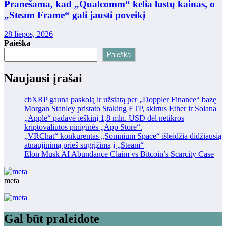
Pranešama, kad „Qualcomm“ kelia lustų kainas, o
„Steam Frame“ gali jausti poveikį
28 liepos, 2026
Paieška
Paieška
Naujausi įrašai
cbXRP gauna paskolą ir užstatą per „Doppler Finance“ bazę
Morgan Stanley pristato Staking ETP, skirtus Ether ir Solana
„Apple“ padavė ieškinį 1,8 mln. USD dėl netikros
kriptovaliutos piniginės „App Store“.
„VRChat“ konkurentas „Somnium Space“ išleidžia didžiausią
atnaujinimą prieš sugrįžimą į „Steam“
Elon Musk AI Abundance Claim vs Bitcoin’s Scarcity Case
meta
Gal būt praleidote