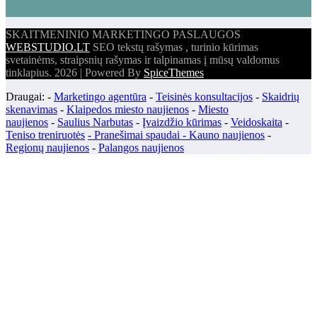
SKAITMENINIO MARKETINGO PASLAUGOS
WEBSTUDIO.LT
SEO tekstų rašymas , turinio kūrimas
svetainėms, straipsnių rašymas ir talpinamas į mūsų valdomus
tinklapius. 2026 | Powered By
SpiceThemes
Draugai: -
Marketingo agentūra
-
Teisinės konsultacijos
-
Skaidrių
skenavimas
-
Klaipedos miesto naujienos
-
Miesto
naujienos
-
Saulius Narbutas
-
Įvaizdžio kūrimas
-
Veidoskaita
-
Teniso treniruotės
- Pranešimai spaudai -
Kauno naujienos
-
Regionų naujienos
-
Palangos naujienos