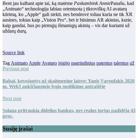
Bent jau kalbant apie tai, ką matėme
Paskambink Annie
Panašu, kad
„Animato“ technologija labiau orientuota į tikroviškų AI avatarų
kūrimą, ko „Apple“ gali siekti, nes bendrovė toliau kuria ne tik XR
ausines, tokias kaip „Vision Pro“, bet ir būsimus AR akinius, kurie,
kaip gandai, bus po pirmųjų išmaniųjų akinių – vis dar kuriami už
uždarų durų.
Source link
Tag
Animato
Apple
Avataro
įsigijo
pagrindinius
patentus
talentus
už
Previous post
Balsai, kovojantys už skaitmeninę laisvę: Yanis Varoufakis 2026
m. Web3 aukščiausiojo lygio susitikimo antraštėje
Next post
Solana pritraukia didelius bankus, nes realus turtas padidėja 43
proc.
Susiję įrašai