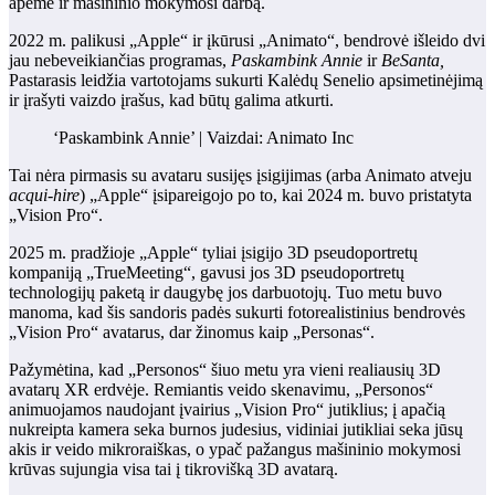
apėmė ir mašininio mokymosi darbą.
2022 m. palikusi „Apple“ ir įkūrusi „Animato“, bendrovė išleido dvi
jau nebeveikiančias programas,
Paskambink Annie
ir
BeSanta,
Pastarasis leidžia vartotojams sukurti Kalėdų Senelio apsimetinėjimą
ir įrašyti vaizdo įrašus, kad būtų galima atkurti.
‘Paskambink Annie’ | Vaizdai: Animato Inc
Tai nėra pirmasis su avataru susijęs įsigijimas (arba Animato atveju
acqui-hire
) „Apple“ įsipareigojo po to, kai 2024 m. buvo pristatyta
„Vision Pro“.
2025 m. pradžioje „Apple“ tyliai įsigijo 3D pseudoportretų
kompaniją „TrueMeeting“, gavusi jos 3D pseudoportretų
technologijų paketą ir daugybę jos darbuotojų. Tuo metu buvo
manoma, kad šis sandoris padės sukurti fotorealistinius bendrovės
„Vision Pro“ avatarus, dar žinomus kaip „Personas“.
Pažymėtina, kad „Personos“ šiuo metu yra vieni realiausių 3D
avatarų XR erdvėje. Remiantis veido skenavimu, „Personos“
animuojamos naudojant įvairius „Vision Pro“ jutiklius; į apačią
nukreipta kamera seka burnos judesius, vidiniai jutikliai seka jūsų
akis ir veido mikroraiškas, o ypač pažangus mašininio mokymosi
krūvas sujungia visa tai į tikrovišką 3D avatarą.