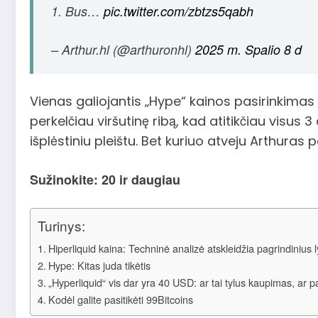
1. Bus…
pic.twitter.com/zbtzs5qabh
– Arthur.hl (@arthuronhl)
2025 m. Spalio 8 d
Vienas galiojantis „Hype“ kainos pasirinkimas y
perkelčiau viršutinę ribą, kad atitikčiau vis
išplėstiniu pleištu. Bet kuriuo atveju Arthura
Sužinokite: 20 ir daugiau
Turinys:
Hiperliquid kaina: Techninė analizė atskleidžia pagrindinius 
Hype: Kitas juda tikėtis
„Hyperliquid“ vis dar yra 40 USD: ar tai tylus kaupimas, ar 
Kodėl galite pasitikėti 99Bitcoins