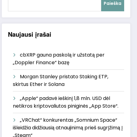
Paieška
Naujausi įrašai
cbXRP gauna paskolą ir užstatą per
„Doppler Finance“ bazę
Morgan Stanley pristato Staking ETP,
skirtus Ether ir Solana
„Apple“ padavė ieškinį 1,8 mln. USD dėl
netikros kriptovaliutos piniginės „App Store“.
„VRChat“ konkurentas „Somnium Space“
išleidžia didžiausią atnaujinimą prieš sugrįžimą į
„Steam“