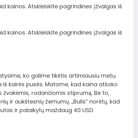
ysime, ko galime tikėtis artimiausiu metu.
žia iš kairės pusės. Matome, kad kaina atšoko
s žvakėmis, rodančiomis stiprumą. Be to,
nių ir aukštesnių žemumų. „Bulls“ norėtų, kad
utas ir palaikytų maždaug 40 USD.