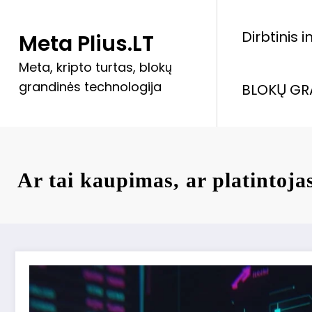
Skip
to
Dirbtinis 
Meta Plius.LT
content
Meta, kripto turtas, blokų
grandinės technologija
BLOKŲ GR
Ar tai kaupimas, ar platintoja