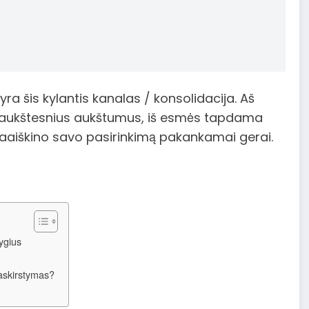
ra šis kylantis kanalas / konsolidacija. Aš
us 3 aukštesnius aukštumus, iš esmės tapdama
s paaiškino savo pasirinkimą pakankamai gerai.
lygius
paskirstymas?