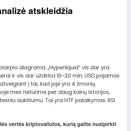
nalizė atskleidžia
otarpio diagrama. „Hyperliquid“ vis dar yra
erai ir vis dar uždirba 10–20 mln. USD pajamas
ižvelgiant į tai, kad joje yra 4 žmonių
moje mes neturime per daug kainų istorijos,
stesniu aukštumu. Tai yra HTF palaikymas. RSI
ės vertės kriptovaliutos, kurią galite nusipirkti