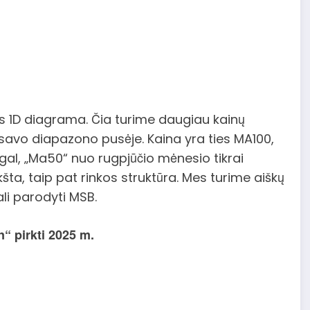
ainos 1D diagrama. Čia turime daugiau kainų
e savo diapazono pusėje. Kaina yra ties MA100,
gal, „Ma50“ nuo rugpjūčio mėnesio tikrai
ta, taip pat rinkos struktūra. Mes turime aiškų
ali parodyti MSB.
“ pirkti 2025 m.