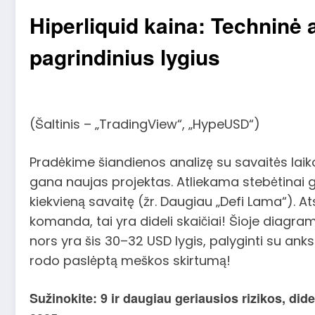
Hiperliquid kaina: Techninė a
pagrindinius lygius
(Šaltinis – „TradingView“, „HypeUSD“)
Pradėkime šiandienos analizę su savaitės laik
gana naujas projektas. Atliekama stebėtinai g
kiekvieną savaitę (žr. Daugiau „Defi Lama“). Ats
komanda, tai yra dideli skaičiai! Šioje diagra
nors yra šis 30–32 USD lygis, palyginti su ank
rodo paslėptą meškos skirtumą!
Sužinokite: 9 ir daugiau geriausios rizikos, didel