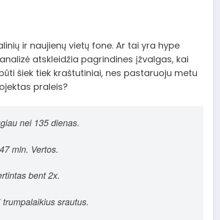
inių ir naujienų vietų fone. Ar tai yra hype
ė analizė atskleidžia pagrindines įžvalgas, kai
 būti šiek tiek kraštutiniai, nes pastaruoju metu
ojektas praleis?
giau nei 135 dienas.
47 mln. Vertos.
rtintas bent 2x.
į trumpalaikius srautus.