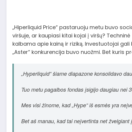
„Hiperliquid Price“ pastaruoju metu buvo social
viršuje, ar kaupiasi kitai kojai į viršų? Technin
kalbama apie kainą ir riziką. Investuotojai gali
„Aster“ konkurencija buvo nuožmi. Bet kuris pr
„Hyperliquid“ šiame diapazone konsolidavo dau
Tuo metu pagalbos fondas įsigijo daugiau nei 3
Mes visi žinome, kad „Hype“ iš esmės yra neįve
Bet aš manau, kad tai neįvertinta net žvelgiant 