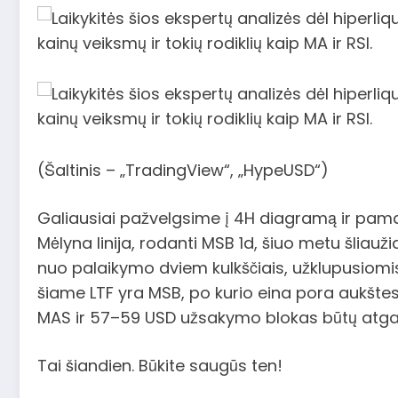
(Šaltinis – „TradingView“, „HypeUSD“)
Galiausiai pažvelgsime į 4H diagramą ir pamat
Mėlyna linija, rodanti MSB 1d, šiuo metu šliau
nuo palaikymo dviem kulkščiais, užklupusiomi
šiame LTF yra MSB, po kurio eina pora aukštes
MAS ir 57–59 USD užsakymo blokas būtų atga
Tai šiandien. Būkite saugūs ten!