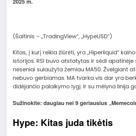
2025 m.
(Šaltinis – „TradingView“, „HypeUSD“)
Kitas, į kurį reikia žiūrėti, yra „Hiperliquid“ k
istorijos. RSI buvo atstatytas ir sėdi apatinėj
neseniai sulaužyta žemiau MA50. Žvelgiant at
nebuvo gerbiamas. MA tvarka vis dar yra berkš
didėjančio palaikymo lygį. Ir su mėlyna linija g
Sužinokite: daugiau nei 9 geriausius „Memecoin
Hype: Kitas juda tikėtis