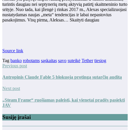
turintis daugiau nei septynerių metų aktyvią patirtį skaitmeninio turto
srityje. Nuo tada, kai įžengė į rinkas 2017 m., Alexas specializuojasi
nustatydamas naujas „meta“ tendencijas ir labai nepastovius
pasakojimus. Visų pirma, Aleksas… Skaityti daugiau
Source link
Tag
banko
robotams
sąskaitas
savo
suteikė
Tether
tiesiog
Previous post
Antropinis Claude Fable 5 blokuoja protingą sutarčių auditą
Next post
„Steam Frame“ ruošiamas paleisti, kai vienetai pradės pasiekti
JAV
Susiję įrašai