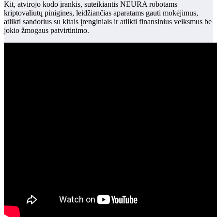
Kit, atvirojo kodo įrankis, suteikiantis NEURA robotams
kriptovaliutų pinigines, leidžiančias aparatams gauti mokėjimus,
atlikti sandorius su kitais įrenginiais ir atlikti finansinius veiksmus be
jokio žmogaus patvirtinimo.