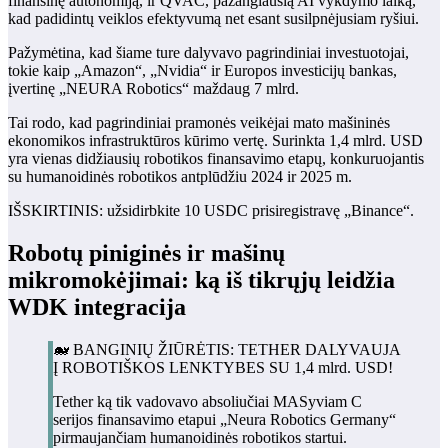
finansinę autonomiją, ir QVAC, pažangiausią AI vykdymo laiką,
kad padidintų veiklos efektyvumą net esant susilpnėjusiam ryšiui.
Pažymėtina, kad šiame ture dalyvavo pagrindiniai investuotojai,
tokie kaip „Amazon“, „Nvidia“ ir Europos investicijų bankas,
įvertinę „NEURA Robotics“ maždaug 7 mlrd.
Tai rodo, kad pagrindiniai pramonės veikėjai mato mašininės
ekonomikos infrastruktūros kūrimo vertę. Surinkta 1,4 mlrd. USD
yra vienas didžiausių robotikos finansavimo etapų, konkuruojantis
su humanoidinės robotikos antplūdžiu 2024 ir 2025 m.
IŠSKIRTINIS: užsidirbkite 10 USDC prisiregistravę „Binance“.
Robotų piniginės ir mašinų
mikromokėjimai: ką iš tikrųjų leidžia
WDK integracija
🐋 BANGINIŲ ŽIŪRĖTIS: TETHER DALYVAUJA
Į ROBOTIŠKOS LENKTYBES SU 1,4 mlrd. USD!
Tether ką tik vadovavo absoliučiai MASyviam C
serijos finansavimo etapui „Neura Robotics Germany“
pirmaujančiam humanoidinės robotikos startui.