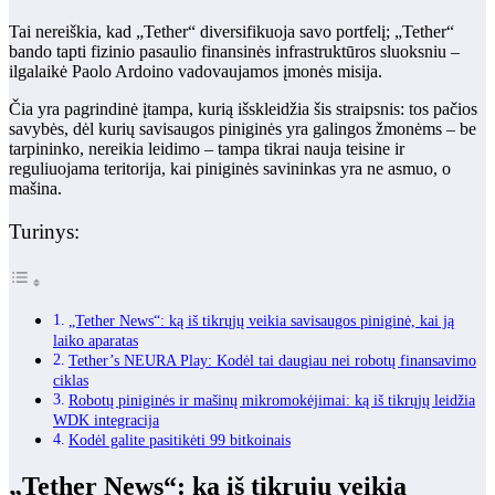
Tai nereiškia, kad „Tether“ diversifikuoja savo portfelį; „Tether“
bando tapti fizinio pasaulio finansinės infrastruktūros sluoksniu –
ilgalaikė Paolo Ardoino vadovaujamos įmonės misija.
Čia yra pagrindinė įtampa, kurią išskleidžia šis straipsnis: tos pačios
savybės, dėl kurių savisaugos piniginės yra galingos žmonėms – be
tarpininko, nereikia leidimo – tampa tikrai nauja teisine ir
reguliuojama teritorija, kai piniginės savininkas yra ne asmuo, o
mašina.
Turinys:
„Tether News“: ką iš tikrųjų veikia savisaugos piniginė, kai ją
laiko aparatas
Tether’s NEURA Play: Kodėl tai daugiau nei robotų finansavimo
ciklas
Robotų piniginės ir mašinų mikromokėjimai: ką iš tikrųjų leidžia
WDK integracija
Kodėl galite pasitikėti 99 bitkoinais
„Tether News“: ką iš tikrųjų veikia