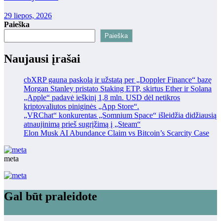
29 liepos, 2026
Paieška
Paieška
Naujausi įrašai
cbXRP gauna paskolą ir užstatą per „Doppler Finance“ bazę
Morgan Stanley pristato Staking ETP, skirtus Ether ir Solana
„Apple“ padavė ieškinį 1,8 mln. USD dėl netikros
kriptovaliutos piniginės „App Store“.
„VRChat“ konkurentas „Somnium Space“ išleidžia didžiausią
atnaujinimą prieš sugrįžimą į „Steam“
Elon Musk AI Abundance Claim vs Bitcoin’s Scarcity Case
meta
Gal būt praleidote