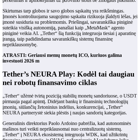
perkėlimas ir apmokėjimas už įkrovimo stotis be žmogaus įsikišimo.
Skirtumas tarp globos ir savo globos sąskaitų yra reikšmingas.
Įmonės kontroliuojama saugojimo sąskaita rizikuoja įšaldyti lėšas, jei
įmonė susiduria su problemomis. Priešingai, savarankiška piniginė
suteikia visišką autonomiją, panašiai kaip „MetaMask“ agento
piniginė veikia AI. „Tether“ šią funkciją integruoja tiesiai į aparatinę
įrangą, taip padidindama savarankiškų sistemų finansinę
nepriklausomybę.
ATRASTI: Geriausi memų monetų ICO, kuriuos galima
investuoti 2026 m
Tether’s NEURA Play: Kodėl tai daugiau
nei robotų finansavimo ciklas
„Tether“ užėmė tvirtą poziciją stabilių monetų sandoriuose, o USDT
pirmauja pagal apimtį. Didėjant bankų ir finansinių technologijų
įmonių, siūlančių žetoninius indėlius, konkurencijai, „Tether“
NEURA partnerystė siekia plėstis į naujas sandorių kategorijas.
Generalinis direktorius Paolo Ardoino pabrėžia, kad autonominės
mašinos turi veikti nepriklausomai nuo centralizuotų sistemų.
„Tether“ į NEURA ekosistemą integruoja WDK, kad užtikrintų