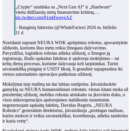
„Crypto“ susitinka su „Next Gen AI“ ir „Hardware“
vienu didžiausių metų finansavimo kritimų.…
pic.twitter.com/81mHwqyeAZ
– Banginių faktorius (@WhaleFactor) 2026 m. birželio
11 d
Norėdami suprasti NEURA WDK aprūpintus robotus, apsvarstykite
užduotis, kurioms šiuo metu reikia žmogaus dalyvavimo.
Pavyzdžiui, logistikos robotas atlieka užduotį, o žmogus ją
registruoja, išrašo sąskaitas faktūras ir apdoroja mokėjimus – tai
kelių dienų procesas, kuriame dalyvauja keli tarpininkai. Turint
savarankišką piniginę ir USDT likutį, ši grandinė supaprastina iki
vienos automatinės operacijos patikrinus užduotį.
Mokėjimai tarp mašinų tai dar labiau sustiprina. Įsivaizduokite
gamyklą su NEURA humanoidiniais robotais: vienas kitam moka už
prioritetinę užduotį, mobilus robotas atsiskaito su įkrovimo doku, o
visos mikrooperacijos apdorojamos stabiliomis monetomis
negeneruojant sąskaitų faktūrų. Davidas Regeris, „NEURA
Robotics“ generalinis direktorius, įsivaizduoja „protingas mašinas,
kurios mokosi ir veikia savarankiškai, koordinuoja, atlieka sandorius
ir kuria vertę“.
Naudodami atvirojo kodo WDK, trečiųjų šalių kūrėjai gali integruoti