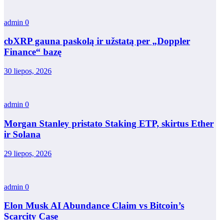
admin
0
cbXRP gauna paskolą ir užstatą per „Doppler
Finance“ bazę
30 liepos, 2026
admin
0
Morgan Stanley pristato Staking ETP, skirtus Ether
ir Solana
29 liepos, 2026
admin
0
Elon Musk AI Abundance Claim vs Bitcoin’s
Scarcity Case