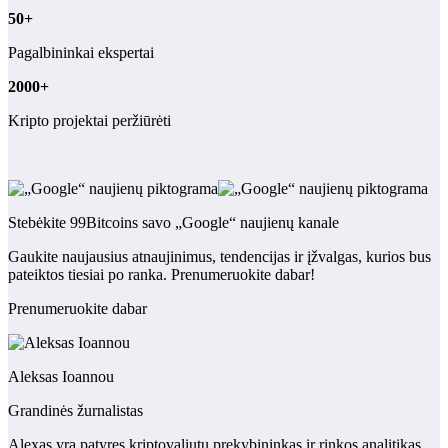
50+
Pagalbininkai ekspertai
2000+
Kripto projektai peržiūrėti
Stebėkite 99Bitcoins savo „Google“ naujienų kanale
Gaukite naujausius atnaujinimus, tendencijas ir įžvalgas, kurios bus
pateiktos tiesiai po ranka. Prenumeruokite dabar!
Prenumeruokite dabar
Aleksas Ioannou
Grandinės žurnalistas
Alexas yra patyręs kriptovaliutų prekybininkas ir rinkos analitikas,