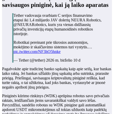
savisaugos piniginė, kai ją laiko aparatas
Tether vadovauja svarbiam C serijos finansavimo
etapui iki 1,4 milijardo JAV dolerių NEURA Robotics,
@NEURARobotics, kuris yra vienas didžiausių
privačių investicijų etapų humanoidinės robotikos
istorijoje.
Robotikai pereinant prie tikrosios autonomijos,
mokėjimo ir skaičiavimo sistemos turi vystytis.…
pic.twitter.com/NF3hO5hnke
— Tether (@tether) 2026 m. birželio 10 d
Pagalvokite apie tradicinę banko sąskaitą kaip apie seifą, kur bankas
laiko raktą. Jei bankas užšaldo jūsų sąskaitą arba sutrinka, prarasite
prieigą. Priešingai, savisaugos kriptovaliutų piniginė reiškia, kad
turite raktą, o tai užtikrina, kad joks bankas, vyriausybė ar įmonė
negalės apriboti jūsų prieigos.
Piniginės kūrimo rinkinys (WDK) aprūpina robotus savo privačiais
raktais, leidžiančiais jiems savarankiškai valdyti savo lėšas.
Pavyzdžiui, sandėlio robotas su WDK pinigine gali automatiškai
apdoroti USDT mikromokėjimus už tokias užduotis kaip padėklų