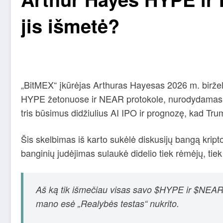
jis išmetė?
„BitMEX“ įkūrėjas Arthuras Hayesas 2026 m. biržel
HYPE žetonuose ir NEAR protokole, nurodydamas di
tris būsimus didžiulius AI IPO ir prognozę, kad Tru
Šis skelbimas iš karto sukėlė diskusijų bangą kripto
banginių judėjimas sulaukė didelio tiek rėmėjų, tiek
Aš ką tik išmečiau visas savo $HYPE ir $NEAR po
mano esė „Realybės testas“ nukrito.