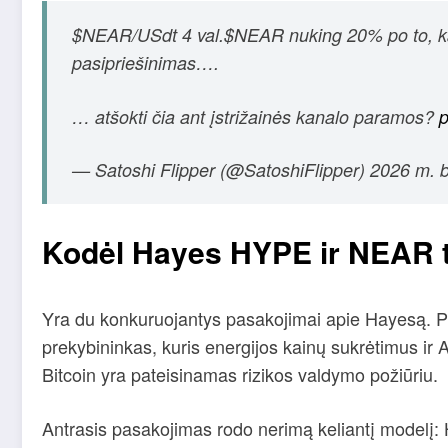
$NEAR/USdt 4 val.$NEAR nuking 20% ​​po to, ka
pasipriešinimas….
… atšokti čia ant įstrižainės kanalo paramos?
p
— Satoshi Flipper (@SatoshiFlipper) 2026 m. bi
Kodėl Hayes HYPE ir NEAR t
Yra du konkuruojantys pasakojimai apie Hayesą. Pi
prekybininkas, kuris energijos kainų sukrėtimus ir AI
Bitcoin yra pateisinamas rizikos valdymo požiūriu.
Antrasis pasakojimas rodo nerimą keliantį modelį