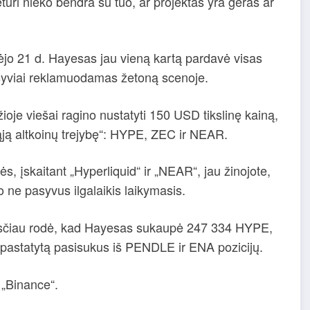
turi nieko bendra su tuo, ar projektas yra geras ar
sėjo 21 d. Hayesas jau vieną kartą pardavė visas
syviai reklamuodamas žetoną scenoje.
ioje viešai ragino nustatyti 150 USD tikslinę kainą,
tąją altkoinų trejybę“: HYPE, ZEC ir NEAR.
ės, įskaitant „Hyperliquid“ ir „NEAR“, jau žinojote,
o ne pasyvus ilgalaikis laikymasis.
sčiau rodė, kad Hayesas sukaupė 247 334 HYPE,
 pastatytą pasisukus iš PENDLE ir ENA pozicijų.
 „Binance“.