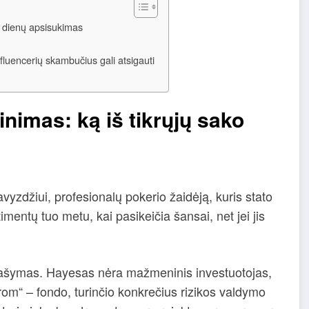
ų dienų apsisukimas
nfluencerių skambučius gali atsigauti
nimas: ką iš tikrųjų sako
avyzdžiui, profesionalų pokerio žaidėją, kuris stato
imentų tuo metu, kai pasikeičia šansai, net jei jis
prašymas. Hayesas nėra mažmeninis investuotojas,
strom“ – fondo, turinčio konkrečius rizikos valdymo