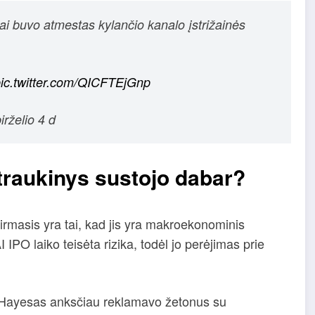
i buvo atmestas kylančio kanalo įstrižainės
ic.twitter.com/QICFTEjGnp
rželio 4 d
raukinys sustojo dabar?
rmasis yra tai, kad jis yra makroekonominis
 IPO laiko teisėta rizika, todėl jo perėjimas prie
: Hayesas anksčiau reklamavo žetonus su