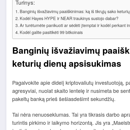
Turinys:
Banginių išvažiavimų paaiškinimas: ką iš tikrųjų sako keturi
Kodėl Hayes HYPE ir NEAR traukinys sustojo dabar?
Ar turėtumėte panikuoti ar sėdėti įtemptai ir kodėl perkant i
Kodėl galite pasitikėti 99 bitkoinais
Banginių išvažiavimų paaiški
keturių dienų apsisukimas
Pagalvokite apie didelį kriptovaliutų investuotoją, p
agresyviai, nuolat skaito lentelę ir nusimeta be sent
pakeltų banką prieš šešiasdešimt sekundžių.
Tai nėra nenuoseklumas. Tai yra tikrasis darbo a
turintis pirkimo ir laikymo horizontą. Jis yra „Mael