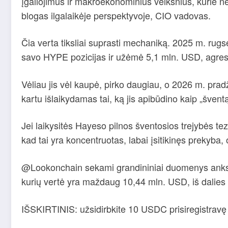
įgaliojimus ir makroekonominius veiksnius, kurie ne
blogas ilgalaikėje perspektyvoje, CIO vadovas.
Čia verta tiksliai suprasti mechaniką. 2025 m. rug
savo HYPE pozicijas ir užėmė 5,1 mln. USD, agre
Vėliau jis vėl kaupė, pirko daugiau, o 2026 m. pradž
kartu išlaikydamas tai, ką jis apibūdino kaip „šven
Jei laikysitės Hayeso pilnos šventosios trejybės tez
kad tai yra koncentruotas, labai įsitikinęs prekyba, 
@Lookonchain sekami grandininiai duomenys ank
kurių vertė yra maždaug 10,44 mln. USD, iš dalies
IŠSKIRTINIS: užsidirbkite 10 USDC prisiregistravę