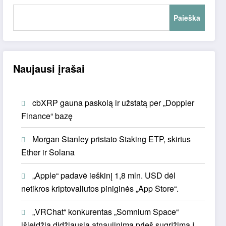
Paieška
Naujausi įrašai
cbXRP gauna paskolą ir užstatą per „Doppler
Finance“ bazę
Morgan Stanley pristato Staking ETP, skirtus
Ether ir Solana
„Apple“ padavė ieškinį 1,8 mln. USD dėl
netikros kriptovaliutos piniginės „App Store“.
„VRChat“ konkurentas „Somnium Space“
išleidžia didžiausią atnaujinimą prieš sugrįžimą į