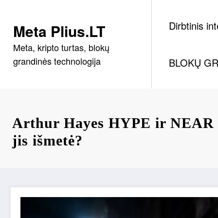
Skip
to
Dirbtinis in
Meta Plius.LT
content
Meta, kripto turtas, blokų
grandinės technologija
BLOKŲ GR
Arthur Hayes HYPE ir NEAR O
jis išmetė?