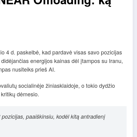
io 4 d. paskelbė, kad pardavė visas savo pozicijas
dėjančias energijos kainas dėl įtampos su Iranu,
mpas nusiteiks prieš AI.
valiutų socialinėje žiniasklaidoje, o tokio dydžio
 kritikų dėmesio.
zicijas, paaiškinsiu, kodėl kitą antradienį