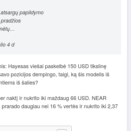
r atsargų papildymo
o pradžios
imėtų…
io 4 d
psnis: Hayesas viešai paskelbė 150 USD tikslinę
vo pozicijos dempingo, taigi, ką šis modelis iš
ntiems iš šalies?
er naktį ir nukrito iki maždaug 66 USD. NEAR
prarado daugiau nei 16 % vertės ir nukrito iki 2,37