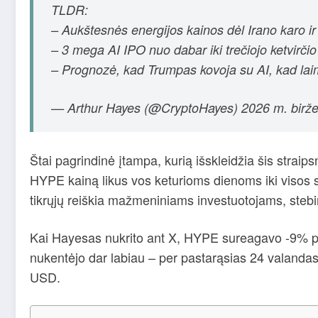
TLDR:
– Aukštesnės energijos kainos dėl Irano karo i
– 3 mega AI IPO nuo dabar iki trečiojo ketvirči
– Prognozė, kad Trumpas kovoja su AI, kad la
— Arthur Hayes (@CryptoHayes) 2026 m. biržel
Štai pagrindinė įtampa, kurią išskleidžia šis strai
HYPE kainą likus vos keturioms dienoms iki visos sa
tikrųjų reiškia mažmeniniams investuotojams, stebi
Kai Hayesas nukrito ant X, HYPE sureagavo -9% p
nukentėjo dar labiau – per pastarąsias 24 valandas 
USD.