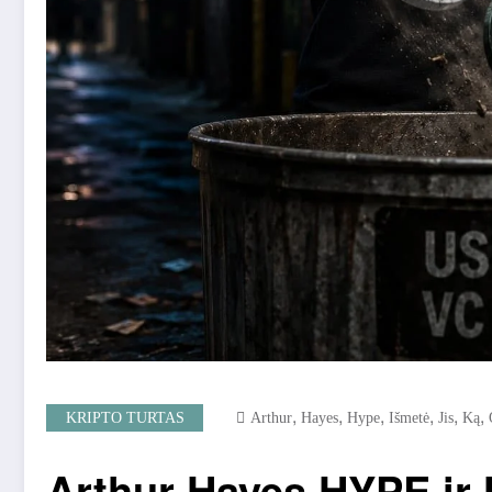
,
,
,
,
,
,
KRIPTO TURTAS
Arthur
Hayes
Hype
Išmetė
Jis
Ką
Arthur Hayes HYPE ir 