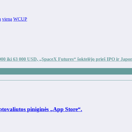
n
vieną
WCUP
000 iki 63 000 USD, „SpaceX Futures“ šoktelėjo prieš IPO ir Japoni
ptovaliutos piniginės „App Store“.