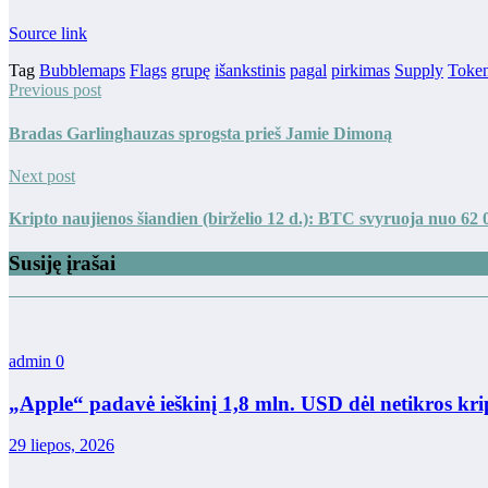
Source link
Tag
Bubblemaps
Flags
grupę
išankstinis
pagal
pirkimas
Supply
Toke
Previous post
Bradas Garlinghauzas sprogsta prieš Jamie Dimoną
Next post
Kripto naujienos šiandien (birželio 12 d.): BTC svyruoja nuo 62 
Susiję įrašai
admin
0
„Apple“ padavė ieškinį 1,8 mln. USD dėl netikros kri
29 liepos, 2026