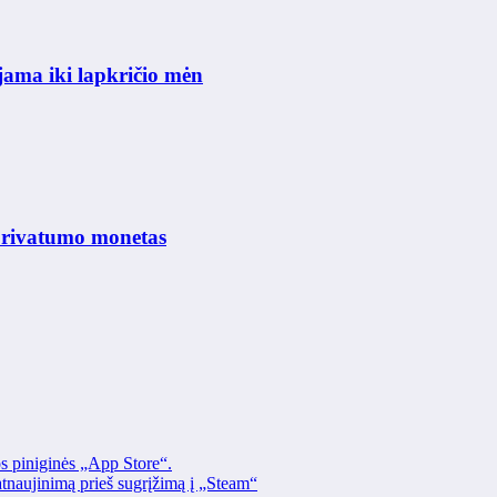
jama iki lapkričio mėn
privatumo monetas
os piniginės „App Store“.
naujinimą prieš sugrįžimą į „Steam“