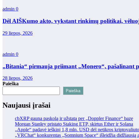
admin
0
Dėl AIŠKumo akto, vykstant rinkimų politikai, vėluo
29 liepos, 2026
admin
0
„Bitania“ pirmauja priimant „Monero“, pašalinant 
28 liepos, 2026
Paieška
Paieška
Naujausi įrašai
cbXRP gauna paskolą ir užstatą per „Doppler Finance“ bazę
Morgan Stanley pristato Staking ETP, skirtus Ether ir Solana
„Apple“ padavė ieškinį 1,8 mln. USD dėl netikros kriptovaliut
„VRChat“ konkurentas „Somnium Space“ išleidžia didžiausią at