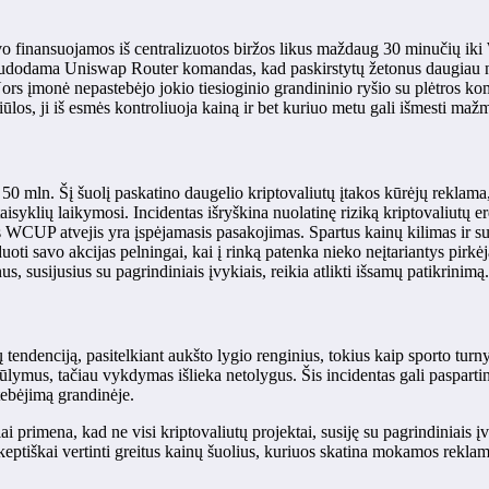
 finansuojamos iš centralizuotos biržos likus maždaug 30 minučių iki 
udodama Uniswap Router komandas, kad paskirstytų žetonus daugiau nei
 Nors įmonė nepastebėjo jokio tiesioginio grandininio ryšio su plėtros 
os, ji iš esmės kontroliuoja kainą ir bet kuriuo metu gali išmesti mažm
50 mln. Šį šuolį paskatino daugelio kriptovaliutų įtakos kūrėjų reklama
isyklių laikymosi. Incidentas išryškina nuolatinę riziką kriptovaliutų er
WCUP atvejis yra įspėjamasis pasakojimas. Spartus kainų kilimas ir sude
rduoti savo akcijas pelningai, kai į rinką patenka nieko neįtariantys pi
s, susijusius su pagrindiniais įvykiais, reikia atlikti išsamų patikrinimą.
endenciją, pasitelkiant aukšto lygio renginius, tokius kaip sporto turnyra
asiūlymus, tačiau vykdymas išlieka netolygus. Šis incidentas gali pasparti
tebėjimą grandinėje.
rimena, kad ne visi kriptovaliutų projektai, susiję su pagrindiniais įvyki
skeptiškai vertinti greitus kainų šuolius, kuriuos skatina mokamos reklam