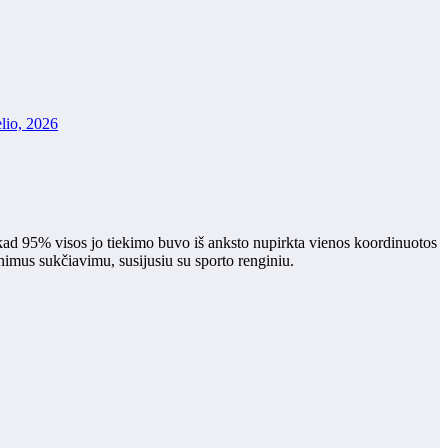
elio, 2026
kad 95% visos jo tiekimo buvo iš anksto nupirkta vienos koordinuotos
nimus sukčiavimu, susijusiu su sporto renginiu.