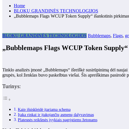
Home
BLOKŲ GRANDINĖS TECHNOLOGIJOS
„Bubblemaps Flags WCUP Token Supply“ išankstinis pirkimas 
BLOKŲ GRANDINĖS TECHNOLOGIJOS
Bubblemaps
,
Flags
,
g
„Bubblemaps Flags WCUP Token Supply“ iš
Tinklo analizės įmonė „Bubblemaps“ išreiškė susirūpinimą dėl naujai 
grupės, kol ženklas buvo paskelbtas viešai. Šis apreiškimas pasirodė 
Turinys:
Kaip išsiskleidė įtariama schema
Įtaka rinkai ir įtakojančių asmenų dalyvavimas
Platesnės reikšmės įvykiais pagrįstiems žetonams