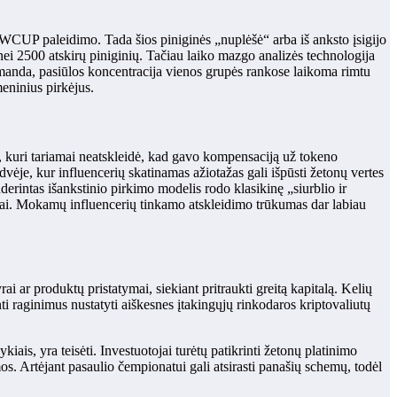
WCUP paleidimo. Tada šios piniginės „nuplėšė“ arba iš anksto įsigijo
 2500 atskirų piniginių. Tačiau laiko mazgo analizės technologija
komanda, pasiūlos koncentracija vienos grupės rankose laikoma rimtu
eninius pirkėjus.
, kuri tariamai neatskleidė, kad gavo kompensaciją už tokeno
dvėje, kur influencerių skatinamas ažiotažas gali išpūsti žetonų vertes
rintas išankstinio pirkimo modelis rodo klasikinę „siurblio ir
rkėjai. Mokamų influencerių tinkamo atskleidimo trūkumas dar labiau
i ar produktų pristatymai, siekiant pritraukti greitą kapitalą. Kelių
nti raginimus nustatyti aiškesnes įtakingųjų rinkodaros kriptovaliutų
ais, yra teisėti. Investuotojai turėtų patikrinti žetonų platinimo
os. Artėjant pasaulio čempionatui gali atsirasti panašių schemų, todėl