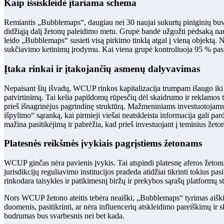
Kaip išsiskleidė įtariama schema
Remiantis „Bubblemaps“, daugiau nei 30 naujai sukurtų piniginių buvo
didžiąją dalį žetonų paleidimo metu. Grupė bandė užgožti pėdsaką na
leido „Bubblemaps“ susieti visą pirkimo tinklą atgal į vieną objektą.
sukčiavimo ketinimų įrodymu. Kai viena grupė kontroliuoja 95 % pasiūl
Įtaka rinkai ir įtakojančių asmenų dalyvavimas
Nepaisant šių išvadų, WCUP rinkos kapitalizacija trumpam išaugo iki 
patvirtinimą. Tai kelia papildomų rūpesčių dėl skaidrumo ir reklamos ta
prieš išnagrinėjus pagrindinę struktūrą. Mažmeniniams investuotojams 
išpylimo“ sąranką, kai pirmieji viešai neatskleista informacija gali pa
mažina pasitikėjimą ir pabrėžia, kad prieš investuojant į teminius žetonu
Platesnės reikšmės įvykiais pagrįstiems žetonams
WCUP ginčas nėra pavienis įvykis. Tai atspindi platesnę aferos žetonų t
jurisdikcijų reguliavimo institucijos pradeda atidžiai tikrinti tokius p
rinkodara taisykles ir patikimesnį biržų ir prekybos sąrašų platformų s
Nors WCUP žetono ateitis tebėra neaiški, „Bubblemaps“ tyrimas aiškiai p
duomenis, pasitikrinti, ar nėra influencerių atskleidimo pareiškimų ir 
budrumas bus svarbesnis nei bet kada.