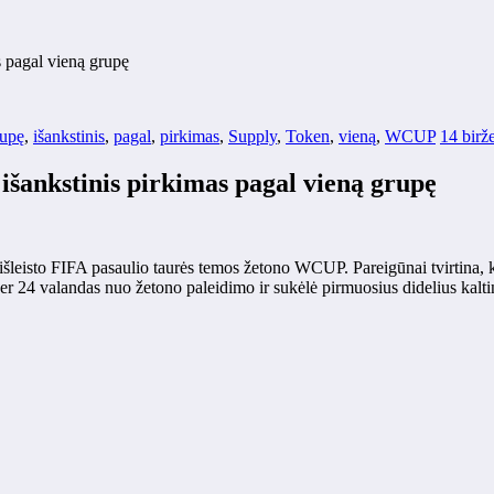
pagal vieną grupę
rupę
,
išankstinis
,
pagal
,
pirkimas
,
Supply
,
Token
,
vieną
,
WCUP
14 birž
ankstinis pirkimas pagal vieną grupę
išleisto FIFA pasaulio taurės temos žetono WCUP. Pareigūnai tvirtina, 
per 24 valandas nuo žetono paleidimo ir sukėlė pirmuosius didelius kalti