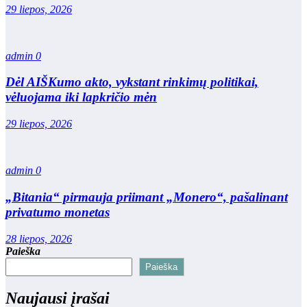
29 liepos, 2026
admin
0
Dėl AIŠKumo akto, vykstant rinkimų politikai,
vėluojama iki lapkričio mėn
29 liepos, 2026
admin
0
„Bitania“ pirmauja priimant „Monero“, pašalinant
privatumo monetas
28 liepos, 2026
Paieška
Paieška
Naujausi įrašai