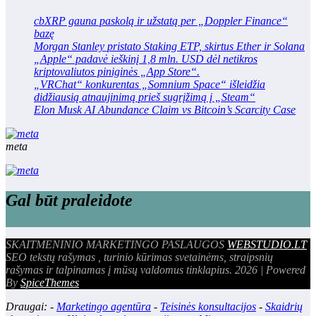
cbXRP gauna paskolą ir užstatą per „Doppler Finance“
bazę
Morgan Stanley pristato Staking ETP, skirtus Ether ir Solana
„Apple“ padavė ieškinį 1,8 mln. USD dėl netikros
kriptovaliutos piniginės „App Store“.
„VRChat“ konkurentas „Somnium Space“ išleidžia
didžiausią atnaujinimą prieš sugrįžimą į „Steam“
Elon Musk AI Abundance Claim vs Bitcoin’s Scarcity Case
meta
Gal būt praleidote
SKAITMENINIO MARKETINGO PASLAUGOS
WEBSTUDIO.LT
SEO tekstų rašymas , turinio kūrimas svetainėms, straipsnių
rašymas ir talpinamas į mūsų valdomus tinklapius. 2026 | Powered
By
SpiceThemes
Draugai: -
Marketingo agentūra
-
Teisinės konsultacijos
-
Skaidrių