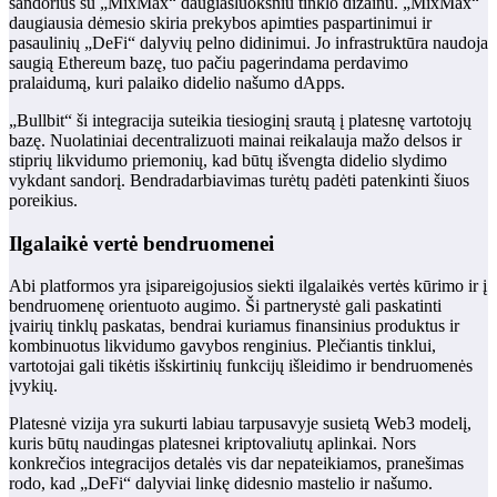
sandorius su „MixMax“ daugiasluoksniu tinklo dizainu. „MixMax“
daugiausia dėmesio skiria prekybos apimties paspartinimui ir
pasaulinių „DeFi“ dalyvių pelno didinimui. Jo infrastruktūra naudoja
saugią Ethereum bazę, tuo pačiu pagerindama perdavimo
pralaidumą, kuri palaiko didelio našumo dApps.
„Bullbit“ ši integracija suteikia tiesioginį srautą į platesnę vartotojų
bazę. Nuolatiniai decentralizuoti mainai reikalauja mažo delsos ir
stiprių likvidumo priemonių, kad būtų išvengta didelio slydimo
vykdant sandorį. Bendradarbiavimas turėtų padėti patenkinti šiuos
poreikius.
Ilgalaikė vertė bendruomenei
Abi platformos yra įsipareigojusios siekti ilgalaikės vertės kūrimo ir į
bendruomenę orientuoto augimo. Ši partnerystė gali paskatinti
įvairių tinklų paskatas, bendrai kuriamus finansinius produktus ir
kombinuotus likvidumo gavybos renginius. Plečiantis tinklui,
vartotojai gali tikėtis išskirtinių funkcijų išleidimo ir bendruomenės
įvykių.
Platesnė vizija yra sukurti labiau tarpusavyje susietą Web3 modelį,
kuris būtų naudingas platesnei kriptovaliutų aplinkai. Nors
konkrečios integracijos detalės vis dar nepateikiamos, pranešimas
rodo, kad „DeFi“ dalyviai linkę didesnio mastelio ir našumo.