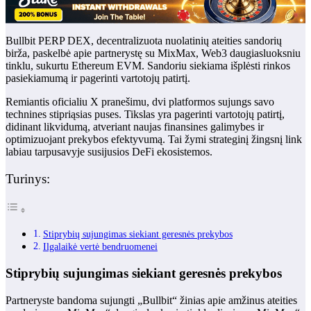
Bullbit PERP DEX, decentralizuota nuolatinių ateities sandorių
birža, paskelbė apie partnerystę su MixMax, Web3 daugiasluoksniu
tinklu, sukurtu Ethereum EVM. Sandoriu siekiama išplėsti rinkos
pasiekiamumą ir pagerinti vartotojų patirtį.
Remiantis oficialiu X pranešimu, dvi platformos sujungs savo
technines stipriąsias puses. Tikslas yra pagerinti vartotojų patirtį,
didinant likvidumą, atveriant naujas finansines galimybes ir
optimizuojant prekybos efektyvumą. Tai žymi strateginį žingsnį link
labiau tarpusavyje susijusios DeFi ekosistemos.
Turinys:
Stiprybių sujungimas siekiant geresnės prekybos
Ilgalaikė vertė bendruomenei
Stiprybių sujungimas siekiant geresnės prekybos
Partneryste bandoma sujungti „Bullbit“ žinias apie amžinus ateities