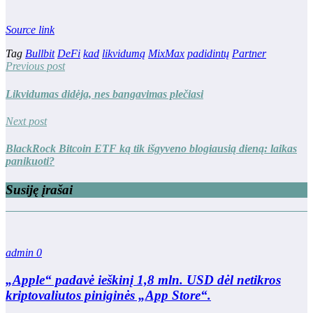
Source link
Tag
Bullbit
DeFi
kad
likvidumą
MixMax
padidintų
Partner
Previous post
Likvidumas didėja, nes bangavimas plečiasi
Next post
BlackRock Bitcoin ETF ką tik išgyveno blogiausią dieną: laikas
panikuoti?
Susiję įrašai
admin
0
„Apple“ padavė ieškinį 1,8 mln. USD dėl netikros
kriptovaliutos piniginės „App Store“.