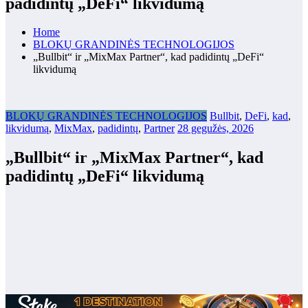
padidintų „DeFi“ likvidumą
Home
BLOKŲ GRANDINĖS TECHNOLOGIJOS
„Bullbit“ ir „MixMax Partner“, kad padidintų „DeFi“
likvidumą
BLOKŲ GRANDINĖS TECHNOLOGIJOS
Bullbit
,
DeFi
,
kad
,
likvidumą
,
MixMax
,
padidintų
,
Partner
28 gegužės, 2026
„Bullbit“ ir „MixMax Partner“, kad
padidintų „DeFi“ likvidumą