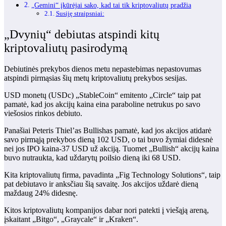
„Gemini“ įkūrėjai sako, kad tai tik kriptovaliutų pradžia
Susiję straipsniai:
„Dvynių“ debiutas atspindi kitų
kriptovaliutų pasirodymą
Debiutinės prekybos dienos metu nepastebimas nepastovumas
atspindi pirmąsias šių metų kriptovaliutų prekybos sesijas.
USD monetų (USDc) „StableCoin“ emitento „Circle“ taip pat
pamatė, kad jos akcijų kaina eina paraboline netrukus po savo
viešosios rinkos debiuto.
Panašiai Peteris Thiel’as Bullishas pamatė, kad jos akcijos atidarė
savo pirmąją prekybos dieną 102 USD, o tai buvo žymiai didesnė
nei jos IPO kaina-37 USD už akciją. Tuomet „Bullish“ akcijų kaina
buvo nutraukta, kad uždarytų poilsio dieną iki 68 USD.
Kita kriptovaliutų firma, pavadinta „Fig Technology Solutions“, taip
pat debiutavo ir anksčiau šią savaitę. Jos akcijos uždarė dieną
maždaug 24% didesnę.
Kitos kriptovaliutų kompanijos dabar nori patekti į viešąją areną,
įskaitant „Bitgo“, „Graycale“ ir „Kraken“.