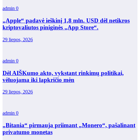
admin
0
„Apple“ padavė ieškinį 1,8 mln. USD dėl netikros
kriptovaliutos piniginės „App Store“.
29 liepos, 2026
admin
0
Dėl AIŠKumo akto, vykstant rinkimų politikai,
vėluojama iki lapkričio mėn
29 liepos, 2026
admin
0
„Bitania“ pirmauja priimant „Monero“, pašalinant
privatumo monetas