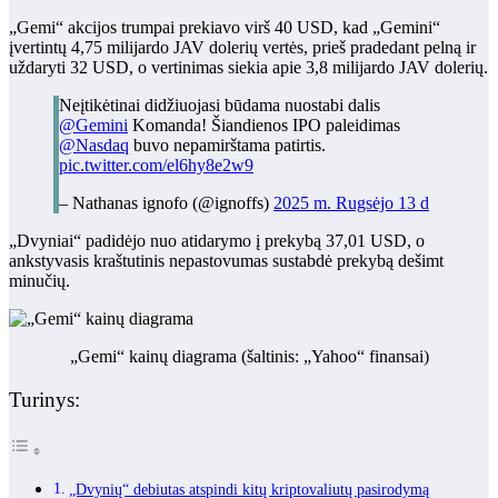
„Gemi“ akcijos trumpai prekiavo virš 40 USD, kad „Gemini“
įvertintų 4,75 milijardo JAV dolerių vertės, prieš pradedant pelną ir
uždaryti 32 USD, o vertinimas siekia apie 3,8 milijardo JAV dolerių.
Neįtikėtinai didžiuojasi būdama nuostabi dalis
@Gemini
Komanda! Šiandienos IPO paleidimas
@Nasdaq
buvo nepamirštama patirtis.
pic.twitter.com/el6hy8e2w9
– Nathanas ignofo (@ignoffs)
2025 m. Rugsėjo 13 d
„Dvyniai“ padidėjo nuo atidarymo į prekybą 37,01 USD, o
ankstyvasis kraštutinis nepastovumas sustabdė prekybą dešimt
minučių.
„Gemi“ kainų diagrama (šaltinis:
„Yahoo“ finansai
)
Turinys:
„Dvynių“ debiutas atspindi kitų kriptovaliutų pasirodymą