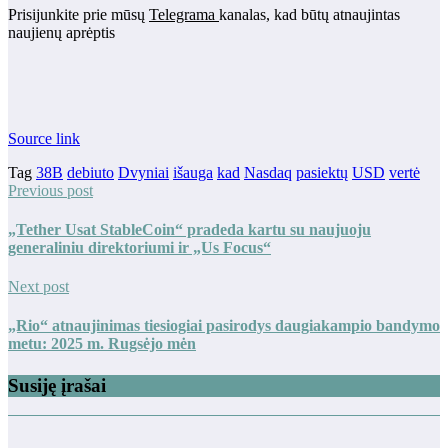
Prisijunkite prie mūsų
Telegrama
kanalas, kad būtų atnaujintas
naujienų aprėptis
Source link
Tag
38B
debiuto
Dvyniai
išauga
kad
Nasdaq
pasiektų
USD
vertė
Previous post
„Tether Usat StableCoin“ pradeda kartu su naujuoju
generaliniu direktoriumi ir „Us Focus“
Next post
„Rio“ atnaujinimas tiesiogiai pasirodys daugiakampio bandymo
metu: 2025 m. Rugsėjo mėn
Susiję įrašai