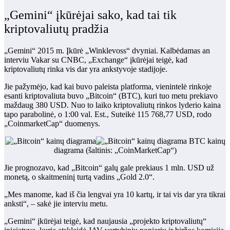
„Gemini“ įkūrėjai sako, kad tai tik
kriptovaliutų pradžia
„Gemini“ 2015 m. Įkūrė „Winklevoss“ dvyniai.
Kalbėdamas an
interviu
Vakar su CNBC, „Exchange“ įkūrėjai teigė, kad
kriptovaliutų rinka vis dar yra ankstyvoje stadijoje.
Jie pažymėjo, kad kai buvo paleista platforma, vienintelė rinkoje
esanti kriptovaliuta buvo „Bitcoin“ (BTC), kuri tuo metu prekiavo
maždaug 380 USD. Nuo to laiko kriptovaliutų rinkos lyderio kaina
tapo parabolinė, o 1:00 val. Est., Suteikė 115 768,77 USD, rodo
„CoinmarketCap“ duomenys.
BTC kainų
diagrama (šaltinis:
„CoinMarketCap“
)
Jie prognozavo, kad „Bitcoin“ galų gale prekiaus 1 mln. USD už
monetą, o skaitmeninį turtą vadins „Gold 2.0“.
„Mes manome, kad iš čia lengvai yra 10 kartų, ir tai vis dar yra tikrai
anksti“, – sakė jie interviu metu.
„Gemini“ įkūrėjai teigė, kad naujausia „projekto kriptovaliutų“