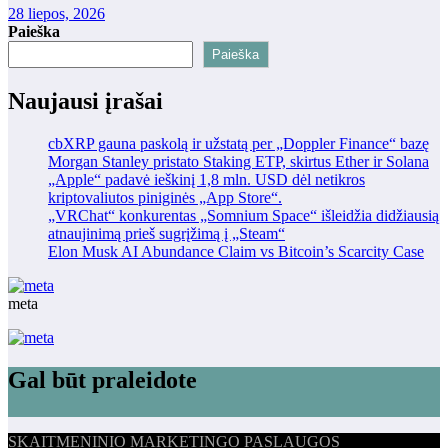
28 liepos, 2026
Paieška
Paieška
Naujausi įrašai
cbXRP gauna paskolą ir užstatą per „Doppler Finance“ bazę
Morgan Stanley pristato Staking ETP, skirtus Ether ir Solana
„Apple“ padavė ieškinį 1,8 mln. USD dėl netikros
kriptovaliutos piniginės „App Store“.
„VRChat“ konkurentas „Somnium Space“ išleidžia didžiausią
atnaujinimą prieš sugrįžimą į „Steam“
Elon Musk AI Abundance Claim vs Bitcoin’s Scarcity Case
meta
Gal būt praleidote
SKAITMENINIO MARKETINGO PASLAUGOS