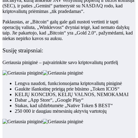
iniciatyva, kurią atskleidė JAV vertybinių popierių ir biržos komisija
(SEC), ir paties „Gemini“ partnerystė su NASDAQ rodo, kad
kriptovaliutų priėmimas „tik pradedamas“.
Paklaustas, ar „Bitcoin“ galų gale gali nustoti vertinti ir tapti
operacijų valiuta, „Winklevoss“ dvyniai teigė, kad nemato dalykų
taip. Jie pakartojo, kad „Bitcoin“ yra „Gold 2.0“, pažymėdami, kad
niekas nepirko kavos su auksu.
Susiję straipsniai:
Geriausia piniginė – paįvairinkite savo kriptovaliutų portfelį
Lengva naudoti, funkcionuojama kriptovaliutų piniginė
Gaukite išankstinę prieigą prie būsimo „Token ICOS“
KELIŲ KONCIJOS, KELIŲ VALNOS, NEMOKAMAI
Dabar „App Store“, „Google Play“
Stakas, kad uždirbtumėte „Native Token $ BEST“
250 000 ir daugiau mėnesinių aktyvių vartotojų