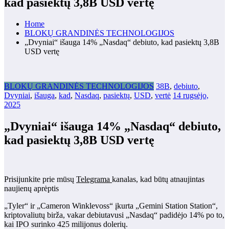
kad pasiektų 3,8B USD vertę
Home
BLOKŲ GRANDINĖS TECHNOLOGIJOS
„Dvyniai“ išauga 14% „Nasdaq“ debiuto, kad pasiektų 3,8B
USD vertę
BLOKŲ GRANDINĖS TECHNOLOGIJOS
38B
,
debiuto
,
Dvyniai
,
išauga
,
kad
,
Nasdaq
,
pasiektų
,
USD
,
vertė
14 rugsėjo,
2025
„Dvyniai“ išauga 14% „Nasdaq“ debiuto,
kad pasiektų 3,8B USD vertę
Prisijunkite prie mūsų
Telegrama
kanalas, kad būtų atnaujintas
naujienų aprėptis
„Tyler“ ir „Cameron Winklevoss“ įkurta „Gemini Station Station“,
kriptovaliutų birža, vakar debiutavusi „Nasdaq“ padidėjo 14% po to,
kai IPO surinko 425 milijonus dolerių.