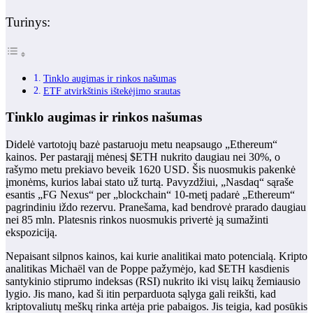
Turinys:
Tinklo augimas ir rinkos našumas
ETF atvirkštinis ištekėjimo srautas
Tinklo augimas ir rinkos našumas
Didelė vartotojų bazė pastaruoju metu neapsaugo „Ethereum“
kainos. Per pastarąjį mėnesį $ETH nukrito daugiau nei 30%, o
rašymo metu prekiavo beveik 1620 USD. Šis nuosmukis pakenkė
įmonėms, kurios labai stato už turtą. Pavyzdžiui, „Nasdaq“ sąraše
esantis „FG Nexus“ per „blockchain“ 10-metį padarė „Ethereum“
pagrindiniu iždo rezervu. Pranešama, kad bendrovė prarado daugiau
nei 85 mln. Platesnis rinkos nuosmukis privertė ją sumažinti
ekspoziciją.
Nepaisant silpnos kainos, kai kurie analitikai mato potencialą. Kripto
analitikas Michaël van de Poppe pažymėjo, kad $ETH kasdienis
santykinio stiprumo indeksas (RSI) nukrito iki visų laikų žemiausio
lygio. Jis mano, kad ši itin perparduota sąlyga gali reikšti, kad
kriptovaliutų meškų rinka artėja prie pabaigos. Jis teigia, kad posūkis