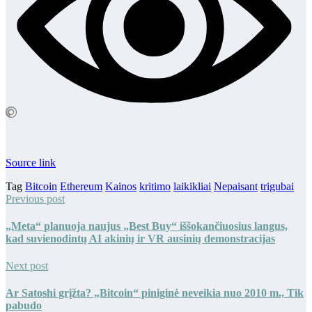
Source link
Tag
Bitcoin
Ethereum
Kainos
kritimo
laikikliai
Nepaisant
trigubai
Previous post
„Meta“ planuoja naujus „Best Buy“ iššokančiuosius langus,
kad suvienodintų AI akinių ir VR ausinių demonstracijas
Next post
Ar Satoshi grįžta? „Bitcoin“ piniginė neveikia nuo 2010 m., Tik
pabudo