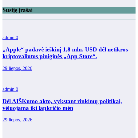
Susiję įrašai
admin
0
„Apple“ padavė ieškinį 1,8 mln. USD dėl netikros
kriptovaliutos piniginės „App Store“.
29 liepos, 2026
admin
0
Dėl AIŠKumo akto, vykstant rinkimų politikai,
vėluojama iki lapkričio mėn
29 liepos, 2026