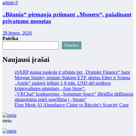
admin
0
„Bitania“ pirmauja priimant „Monero“, pašalinant
privatumo monetas
28 liepos, 2026
Paieška
Paieška
Naujausi įrašai
cbXRP gauna paskolą ir užstatą per „Doppler Finance“ bazę
Morgan Stanley pristato Staking ETP, skirtus Ether ir Solana
„Apple“ padavė ieškinį 1,8 mln. USD dėl netikros
kriptovaliutos piniginės „App Store“.
„VRChat“ konkurentas „Somnium Space“ išleidžia didžiausią
atnaujinimą prieš sugrįžimą į „Steam“
Elon Musk AI Abundance Claim vs Bitcoin’s Scarcity Case
meta