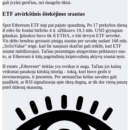
gali įvykti greičiau, nei daugelis tikisi.
ETF atvirkštinis ištekėjimo srautas
Spot Ethereum ETF taip pat pajuto spaudimą. Po 17 prekybos dienų
iš eilės šie fondai birželio 4 d. užfiksavo 19,3 mln. USD grynąsias
įplaukas. Įplaukos buvo tik iš ETHA, o kiti devyni ETF neveikė.
Vis dėlto bendras grynasis pinigų srautas per savaitę sudarė 168 mln.
„SoSoValue“ teigė, kad šie naujausi skaičiai gali reikšti, kad ETF
srautai stabilizuojasi. Tačiau prasmingas atsigavimas priklausys nuo
to, ar Ethereum ir kitų pagrindinių kriptovaliutų aktyvų srautai tęsis.
Iš esmės „Ethereum“ tinklas yra sveikas ir auga. Tačiau jos kainų
veiksmai pasakoja kitokią istoriją – tokią, kuri buvo grubi ir
investuotojams, ir įmonėms. Per ateinančias kelias savaites gali
paaiškėti, ar RSI signalizuoja apie tikrą dugną, ar tik dar vieną pauzę
prieš didesnį skausmą.