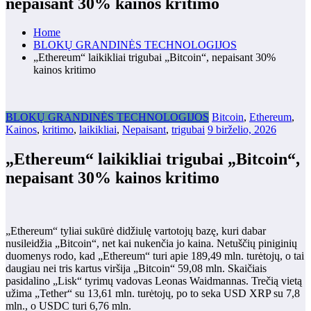
nepaisant 30% kainos kritimo
Home
BLOKŲ GRANDINĖS TECHNOLOGIJOS
„Ethereum“ laikikliai trigubai „Bitcoin“, nepaisant 30%
kainos kritimo
BLOKŲ GRANDINĖS TECHNOLOGIJOS
Bitcoin
,
Ethereum
,
Kainos
,
kritimo
,
laikikliai
,
Nepaisant
,
trigubai
9 birželio, 2026
„Ethereum“ laikikliai trigubai „Bitcoin“,
nepaisant 30% kainos kritimo
„Ethereum“ tyliai sukūrė didžiulę vartotojų bazę, kuri dabar
nusileidžia „Bitcoin“, net kai nukenčia jo kaina. Netuščių piniginių
duomenys rodo, kad „Ethereum“ turi apie 189,49 mln. turėtojų, o tai
daugiau nei tris kartus viršija „Bitcoin“ 59,08 mln. Skaičiais
pasidalino „Lisk“ tyrimų vadovas Leonas Waidmannas. Trečią vietą
užima „Tether“ su 13,61 mln. turėtojų, po to seka USD XRP su 7,8
mln., o USDC turi 6,76 mln.