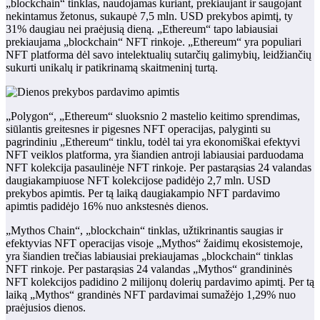
„blockchain“ tinklas, naudojamas kuriant, prekiaujant ir saugojant
nekintamus žetonus, sukaupė 7,5 mln. USD prekybos apimtį, ty
31% daugiau nei praėjusią dieną. „Ethereum“ tapo labiausiai
prekiaujama „blockchain“ NFT rinkoje. „Ethereum“ yra populiari
NFT platforma dėl savo intelektualių sutarčių galimybių, leidžiančių
sukurti unikalų ir patikrinamą skaitmeninį turtą.
„Polygon“, „Ethereum“ sluoksnio 2 mastelio keitimo sprendimas,
siūlantis greitesnes ir pigesnes NFT operacijas, palyginti su
pagrindiniu „Ethereum“ tinklu, todėl tai yra ekonomiškai efektyvi
NFT veiklos platforma, yra šiandien antroji labiausiai parduodama
NFT kolekcija pasaulinėje NFT rinkoje. Per pastarąsias 24 valandas
daugiakampiuose NFT kolekcijose padidėjo 2,7 mln. USD
prekybos apimtis. Per tą laiką daugiakampio NFT pardavimo
apimtis padidėjo 16% nuo ankstesnės dienos.
„Mythos Chain“, „blockchain“ tinklas, užtikrinantis saugias ir
efektyvias NFT operacijas visoje „Mythos“ žaidimų ekosistemoje,
yra šiandien trečias labiausiai prekiaujamas „blockchain“ tinklas
NFT rinkoje. Per pastarąsias 24 valandas „Mythos“ grandininės
NFT kolekcijos padidino 2 milijonų dolerių pardavimo apimtį. Per tą
laiką „Mythos“ grandinės NFT pardavimai sumažėjo 1,29% nuo
praėjusios dienos.