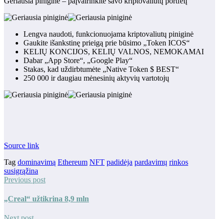
Geriausia piniginė – paįvairinkite savo kriptovaliutų portfelį
Lengva naudoti, funkcionuojama kriptovaliutų piniginė
Gaukite išankstinę prieigą prie būsimo „Token ICOS“
KELIŲ KONCIJOS, KELIŲ VALNOS, NEMOKAMAI
Dabar „App Store“, „Google Play“
Stakas, kad uždirbtumėte „Native Token $ BEST“
250 000 ir daugiau mėnesinių aktyvių vartotojų
Source link
Tag
dominavimą
Ethereum
NFT
padidėja
pardavimų
rinkos
susigrąžina
Previous post
„Creal“ užtikrina 8,9 mln
Next post