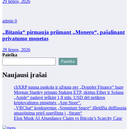
29 liepos, 2026
admin
0
„Bitania“ pirmauja priimant „Monero“, pašalinant
privatumo monetas
28 liepos, 2026
Paieška
Paieška
Naujausi įrašai
cbXRP gauna paskolą ir užstatą per „Doppler Finance“ bazę
Morgan Stanley pristato Staking ETP, skirtus Ether ir Solana
„Apple“ padavė ieškinį 1,8 mln. USD dėl netikros
kriptovaliutos piniginės „App Store“.
„VRChat“ konkurentas „Somnium Space“ išleidžia didžiausią
atnaujinimą prieš sugrįžimą į „Steam“
Elon Musk AI Abundance Claim vs Bitcoin’s Scarcity Case