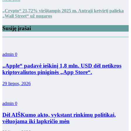
„Crypto“ 21,72% viršįtampis 2025 m. Antrąjį ketvirtį palieka
„Wall Street“ už nugaros
Susiję įrašai
admin
0
„Apple“ padavė ieškinį 1,8 mln. USD dėl netikros
kriptovaliutos piniginės „App Store“.
29 liepos, 2026
admin
0
Dėl AIŠKumo akto, vykstant rinkimų politikai,
vėluojama iki lapkričio mėn