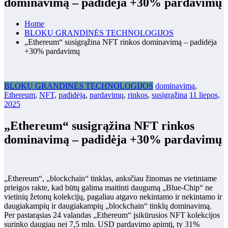
dominavimą – padidėja +30% pardavimų
Home
BLOKŲ GRANDINĖS TECHNOLOGIJOS
„Ethereum“ susigrąžina NFT rinkos dominavimą – padidėja
+30% pardavimų
BLOKŲ GRANDINĖS TECHNOLOGIJOS
dominavimą
,
Ethereum
,
NFT
,
padidėja
,
pardavimų
,
rinkos
,
susigrąžina
11 liepos,
2025
„Ethereum“ susigrąžina NFT rinkos
dominavimą – padidėja +30% pardavimų
„Ethereum“, „blockchain“ tinklas, anksčiau žinomas ne vietiniame
prieigos rakte, kad būtų galima maitinti daugumą „Blue-Chip“ ne
vietinių žetonų kolekcijų, pagaliau atgavo nekintamo ir nekintamo ir
daugiakampių ir daugiakampių „blockchain“ tinklų dominavimą.
Per pastarąsias 24 valandas „Ethereum“ įsikūrusios NFT kolekcijos
surinko daugiau nei 7,5 mln. USD pardavimo apimtį, ty 31%