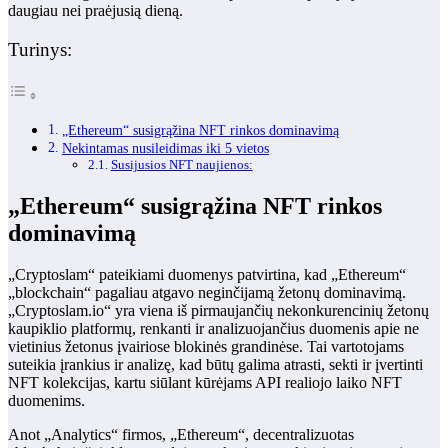
daugiau nei praėjusią dieną.
Turinys:
„Ethereum“ susigrąžina NFT rinkos dominavimą
Nekintamas nusileidimas iki 5 vietos
Susijusios NFT naujienos:
„Ethereum“ susigrąžina NFT rinkos
dominavimą
„Cryptoslam“ pateikiami duomenys patvirtina, kad „Ethereum“
„blockchain“ pagaliau atgavo neginčijamą žetonų dominavimą.
„Cryptoslam.io“ yra viena iš pirmaujančių nekonkurencinių žetonų
kaupiklio platformų, renkanti ir analizuojančius duomenis apie ne
vietinius žetonus įvairiose blokinės grandinėse. Tai vartotojams
suteikia įrankius ir analizę, kad būtų galima atrasti, sekti ir įvertinti
NFT kolekcijas, kartu siūlant kūrėjams API realiojo laiko NFT
duomenims.
Anot „Analytics“ firmos, „Ethereum“, decentralizuotas