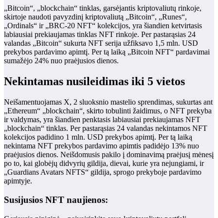
„Bitcoin“, „blockchain“ tinklas, garsėjantis kriptovaliutų rinkoje,
skirtoje naudoti pavyzdinį kriptovaliutą „Bitcoin“, „Runes“,
„Ordinals“ ir „BRC-20 NFT“ kolekcijos, yra šiandien ketvirtasis
labiausiai prekiaujamas tinklas NFT rinkoje. Per pastarąsias 24
valandas „Bitcoin“ sukurta NFT serija užfiksavo 1,5 mln. USD
prekybos pardavimo apimtį. Per tą laiką „Bitcoin NFT“ pardavimai
sumažėjo 24% nuo praėjusios dienos.
Nekintamas nusileidimas iki 5 vietos
Neišamentuojamas X, 2 sluoksnio mastelio sprendimas, sukurtas ant
„Ethereum“ „blockchain“, skirto tobulinti žaidimus, o NFT prekyba
ir valdymas, yra šiandien penktasis labiausiai prekiaujamas NFT
„blockchain“ tinklas. Per pastarąsias 24 valandas nekintamos NFT
kolekcijos padidino 1 mln. USD prekybos apimtį. Per tą laiką
nekintama NFT prekybos pardavimo apimtis padidėjo 13% nuo
praėjusios dienos. Neišdomusis pakilo į dominavimą praėjusį mėnesį
po to, kai globėjų didvyrių gildija, dievai, kurie yra nejungiami, ir
„Guardians Avatars NFTS“ gildija, sprogo prekyboje pardavimo
apimtyje.
Susijusios NFT naujienos: