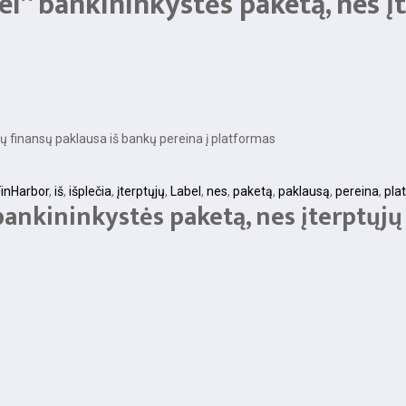
l“ bankininkystės paketą, nes įt
ųjų finansų paklausa iš bankų pereina į platformas
FinHarbor
,
iš
,
išplečia
,
įterptųjų
,
Label
,
nes
,
paketą
,
paklausą
,
pereina
,
pla
ankininkystės paketą, nes įterptųjų 