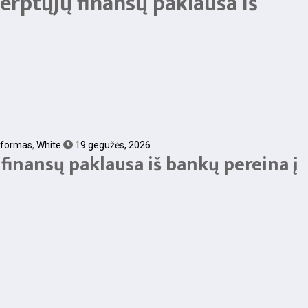
erptųjų finansų paklausa iš
tformas
,
White
19 gegužės, 2026
finansų paklausa iš bankų pereina į