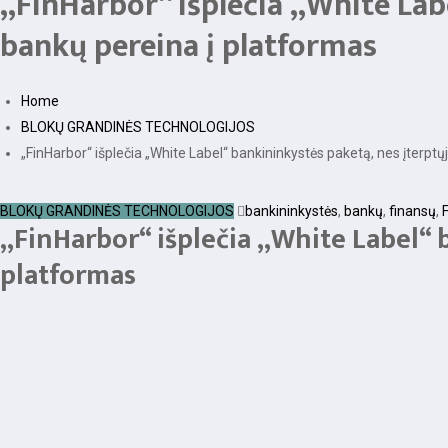
„FinHarbor“ išplečia „White Labe
bankų pereina į platformas
Home
BLOKŲ GRANDINĖS TECHNOLOGIJOS
„FinHarbor“ išplečia „White Label“ bankininkystės paketą, nes įterpt
BLOKŲ GRANDINĖS TECHNOLOGIJOS
bankininkystės
,
bankų
,
finansų
,
„FinHarbor“ išplečia „White Label“ b
platformas