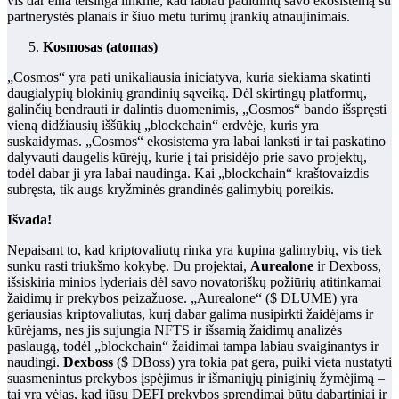
vis dar eina teisinga linkme, kad labiau padidintų savo ekosistemą su
partnerystės planais ir šiuo metu turimų įrankių atnaujinimais.
Kosmosas (atomas)
„Cosmos“ yra pati unikaliausia iniciatyva, kuria siekiama skatinti
daugialypių blokinių grandinių sąveiką. Dėl skirtingų platformų,
galinčių bendrauti ir dalintis duomenimis, „Cosmos“ bando išspręsti
vieną didžiausių iššūkių „blockchain“ erdvėje, kuris yra
suskaidymas. „Cosmos“ ekosistema yra labai lanksti ir tai paskatino
dalyvauti daugelis kūrėjų, kurie į tai prisidėjo prie savo projektų,
todėl dabar ji yra labai naudinga. Kai „blockchain“ kraštovaizdis
subręsta, tik augs kryžminės grandinės galimybių poreikis.
Išvada!
Nepaisant to, kad kriptovaliutų rinka yra kupina galimybių, vis tiek
sunku rasti triukšmo kokybę. Du projektai,
Aurealone
ir Dexboss,
išsiskiria minios lyderiais dėl savo novatoriškų požiūrių atitinkamai
žaidimų ir prekybos peizažuose. „Aurealone“ ($ DLUME) yra
geriausias kriptovaliutas, kurį dabar galima nusipirkti žaidėjams ir
kūrėjams, nes jis sujungia NFTS ir išsamią žaidimų analizės
paslaugą, todėl „blockchain“ žaidimai tampa labiau svaiginantys ir
naudingi.
Dexboss
($ DBoss) yra tokia pat gera, puiki vieta nustatyti
suasmenintus prekybos įspėjimus ir išmaniųjų piniginių žymėjimą –
tai yra vėjas, kad jūsų DEFI prekybos sprendimai būtų dabartiniai ir