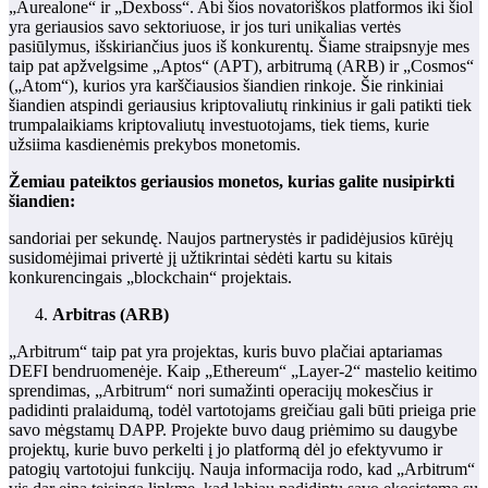
„Aurealone“ ir „Dexboss“. Abi šios novatoriškos platformos iki šiol
yra geriausios savo sektoriuose, ir jos turi unikalias vertės
pasiūlymus, išskiriančius juos iš konkurentų. Šiame straipsnyje mes
taip pat apžvelgsime „Aptos“ (APT), arbitrumą (ARB) ir „Cosmos“
(„Atom“), kurios yra karščiausios šiandien rinkoje. Šie rinkiniai
šiandien atspindi geriausius kriptovaliutų rinkinius ir gali patikti tiek
trumpalaikiams kriptovaliutų investuotojams, tiek tiems, kurie
užsiima kasdienėmis prekybos monetomis.
Žemiau pateiktos geriausios monetos, kurias galite nusipirkti
šiandien:
sandoriai per sekundę. Naujos partnerystės ir padidėjusios kūrėjų
susidomėjimai privertė jį užtikrintai sėdėti kartu su kitais
konkurencingais „blockchain“ projektais.
Arbitras (ARB)
„Arbitrum“ taip pat yra projektas, kuris buvo plačiai aptariamas
DEFI bendruomenėje. Kaip „Ethereum“ „Layer-2“ mastelio keitimo
sprendimas, „Arbitrum“ nori sumažinti operacijų mokesčius ir
padidinti pralaidumą, todėl vartotojams greičiau gali būti prieiga prie
savo mėgstamų DAPP. Projekte buvo daug priėmimo su daugybe
projektų, kurie buvo perkelti į jo platformą dėl jo efektyvumo ir
patogių vartotojui funkcijų. Nauja informacija rodo, kad „Arbitrum“