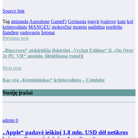
Source link
Tag
atsiranda
Aurealone
GameFi
Geriausia
įsigyti
įvairovę
kaip
kol
kriptovaliutų
MANGEU
mokesčiui
monetą
padidina
portfeliu
šiandien
vadovauja
žetonai
Previous post
„Bigscreen“ atskleidžia išskirtinį „Vrchat Edition“ iš „On Over
2e PC VR“ ausinių, išleidžiamą rugsėjį
Next post
Kas yra „Kempiniukas“ kriptovaliuta – Coinlabz
Susiję įrašai
admin
0
„Apple“ padavė ieškinį 1,8 mln. USD dėl netikros