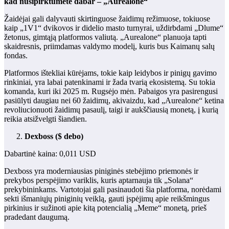
kad nusipirktumėte dabar – „Aurealone“
Žaidėjai gali dalyvauti skirtinguose žaidimų režimuose, tokiuose
kaip „1V1“ dvikovos ir didelio masto turnyrai, uždirbdami „Dlume“
žetonus, gimtąją platformos valiutą. „Aurealone“ planuoja tapti
skaidresnis, priimdamas valdymo modelį, kuris bus Kaimanų salų
fondas.
Platformos ištekliai kūrėjams, tokie kaip leidybos ir pinigų gavimo
rinkiniai, yra labai patenkinami ir žada tvarią ekosistemą. Su tokia
komanda, kuri iki 2025 m. Rugsėjo mėn. Pabaigos yra pasirengusi
pasiūlyti daugiau nei 60 žaidimų, akivaizdu, kad „Aurealone“ ketina
revoliucionuoti žaidimų pasaulį, taigi ir aukščiausią monetą, į kurią
reikia atsižvelgti šiandien.
Dexboss ($ debo)
Dabartinė kaina: 0,011 USD
Dexboss
yra moderniausias piniginės stebėjimo priemonės ir
prekybos perspėjimo variklis, kuris aptarnauja tik „Solana“
prekybininkams. Vartotojai gali pasinaudoti šia platforma, norėdami
sekti išmaniųjų piniginių veiklą, gauti įspėjimų apie reikšmingus
pirkinius ir sužinoti apie kitą potencialią „Meme“ monetą, prieš
pradedant daugumą.