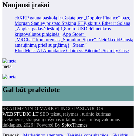
Naujausi įrašai
cbXRP gauna paskolą ir užstatą per „Doppler Finance“ bazę
Morgan Stanley pristato Staking ETP, skirtus Ether ir Solana
„Apple“ padavė ieškinį 1,8 mln. USD dėl netikros
kriptovaliutos piniginės „App Store“.
„VRChat“ konkurentas „Somnium Space“ išleidžia didžiausią
atnaujinimą prieš sugrįžimą į „Steam“
Elon Musk AI Abundance Claim vs Bitcoin’s Scarcity Case
meta
Gal būt praleidote
SKAITMENINIO MARKETINGO PASLAUGOS
WEBSTUDIO.LT
SEO tekstų rašymas , turinio kūrimas
svetainėms, straipsnių rašymas ir talpinamas į mūsų valdomus
tinklapius. 2026 | Powered By
SpiceThemes
Draugai: -
Marketingo agentūra
-
Teisinės konsultacijos
-
Skaidrių