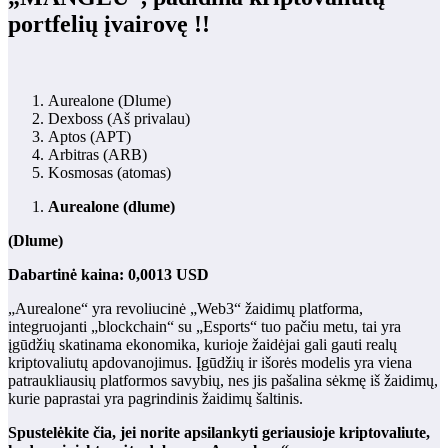
portfelių įvairovę !!
Aurealone
(Dlume)
Dexboss
(Aš privalau)
Aptos (APT)
Arbitras (ARB)
Kosmosas (atomas)
Aurealone (dlume)
(Dlume)
Dabartinė kaina: 0,0013 USD
„Aurealone“ yra revoliucinė „Web3“ žaidimų platforma,
integruojanti „blockchain“ su „Esports“ tuo pačiu metu, tai yra
įgūdžių skatinama ekonomika, kurioje žaidėjai gali gauti realų
kriptovaliutų apdovanojimus. Įgūdžių ir išorės modelis yra viena
patraukliausių platformos savybių, nes jis pašalina sėkmę iš žaidimų,
kurie paprastai yra pagrindinis žaidimų šaltinis.
Spustelėkite čia, jei norite apsilankyti geriausioje kriptovaliute,