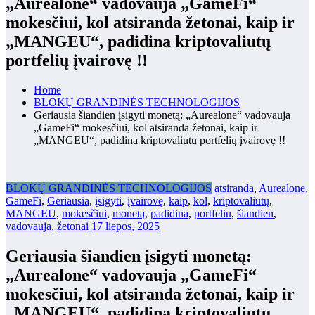
„Aurealone“ vadovauja „GameFi“
mokesčiui, kol atsiranda žetonai, kaip ir
„MANGEU“, padidina kriptovaliutų
portfelių įvairovę !!
Home
BLOKŲ GRANDINĖS TECHNOLOGIJOS
Geriausia šiandien įsigyti monetą: „Aurealone“ vadovauja
„GameFi“ mokesčiui, kol atsiranda žetonai, kaip ir
„MANGEU“, padidina kriptovaliutų portfelių įvairovę !!
BLOKŲ GRANDINĖS TECHNOLOGIJOS
atsiranda
,
Aurealone
,
GameFi
,
Geriausia
,
įsigyti
,
įvairovę
,
kaip
,
kol
,
kriptovaliutų
,
MANGEU
,
mokesčiui
,
monetą
,
padidina
,
portfeliu
,
šiandien
,
vadovauja
,
žetonai
17 liepos, 2025
Geriausia šiandien įsigyti monetą:
„Aurealone“ vadovauja „GameFi“
mokesčiui, kol atsiranda žetonai, kaip ir
„MANGEU“, padidina kriptovaliutų