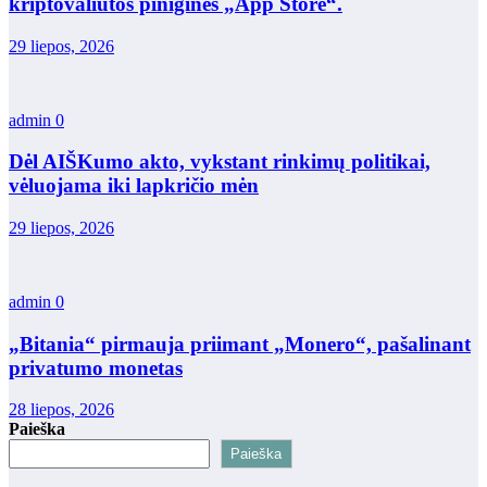
kriptovaliutos piniginės „App Store“.
29 liepos, 2026
admin
0
Dėl AIŠKumo akto, vykstant rinkimų politikai,
vėluojama iki lapkričio mėn
29 liepos, 2026
admin
0
„Bitania“ pirmauja priimant „Monero“, pašalinant
privatumo monetas
28 liepos, 2026
Paieška
Paieška