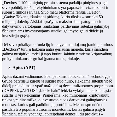
„Dexboss“ 100 piniginių grupių sistema padalija pinigines pagal
savo pobūdį, todėl prekybininkams yra paprasčiau vizualizuoti ir
suprasti rinkos sąlygas. Šiuo metu platforma rengia „DeBo“,
„Gative Token“, išankstinį pirkimą, kurio tikslas – surinkti 50
milijonų dolerių. Aiškiai aprašytas maksimalaus patogumo ir
dalyvavimo vartotojams išankstinis pardavimas suteikia galimybę
išankstiniams investuotojams suteikti galimybę gauti didelę jų
investicijų grąžą.
Dėl savo pritaikymo funkcijų ir lengvai naudojamų įrankių, kuriuos
„Dexboss“ turi, ji laikoma antra geriausia moneta, kurią šiandien
galima nusipirkti, todėl ji tapo būtinu šaltiniu rimtiems kriptovaliutų
prekybininkams ir greitai įgauna trauką rinkoje.
Aptos (APT)
Aptos dažnai vadinamos labai patikima „blockchain“ technologija.
Grupė patyrusių kūrėjų ją sukūrė nuo nulio, siekdama suteikti ypač
didelį pralaidumą ir ypač mažą delsą decentralizuotoms programoms
(DAPPS). „APTOS“ „blockchain“ leidžia vykdyti intelektualiąsias
sutartis ir yra keičiamas. Pranešama, kad milijonams kriptovaliutų
rinkos yra dinamiška, o investuotojai vis dar vejasi galingiausias
monetas, kurios gali padidinti jų portfelius. Mes nusprendėme
pasidalyti 5 populiariausiomis monetomis, kurias galima įsigyti
šiandien, tačiau ypatingai atkreipdami dėmesį į du projektus –