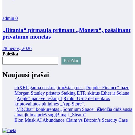
admin
0
„Bitania“ pirmauja priimant „Monero“, pašalinant
privatumo monetas
28 liepos, 2026
Paieška
Paieška
Naujausi įrašai
cbXRP gauna paskolą ir užstatą per „Doppler Finance“ bazę
Morgan Stanley pristato Staking ETP, skirtus Ether ir Solana
„Apple“ padavė ieškinį 1,8 mln. USD dėl netikros
kriptovaliutos piniginės „App Store“.
„VRChat“ konkurentas „Somnium Space“ išleidžia didžiausią
atnaujinimą prieš sugrįžimą į „Steam“
Elon Musk AI Abundance Claim vs Bitcoin’s Scarcity Case