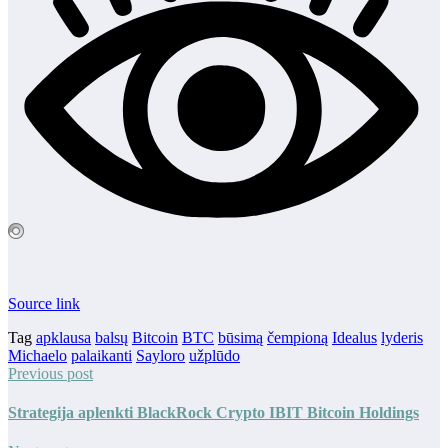
Source link
Tag
apklausa
balsų
Bitcoin
BTC
būsimą
čempioną
Idealus
lyderis
Michaelo
palaikanti
Sayloro
užplūdo
Previous post
Strategija aplenkti BlackRock Crypto IBIT Bitcoin Holdings