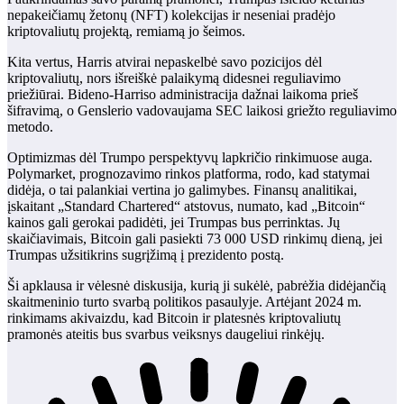
nepakeičiamų žetonų (NFT) kolekcijas ir neseniai pradėjo
kriptovaliutų projektą, remiamą jo šeimos.
Kita vertus, Harris atvirai nepaskelbė savo pozicijos dėl
kriptovaliutų, nors išreiškė palaikymą didesnei reguliavimo
priežiūrai. Bideno-Harriso administracija dažnai laikoma prieš
šifravimą, o Genslerio vadovaujama SEC laikosi griežto reguliavimo
metodo.
Optimizmas dėl Trumpo perspektyvų lapkričio rinkimuose auga.
Polymarket, prognozavimo rinkos platforma, rodo, kad statymai
didėja, o tai palankiai vertina jo galimybes. Finansų analitikai,
įskaitant „Standard Chartered“ atstovus, numato, kad „Bitcoin“
kainos gali gerokai padidėti, jei Trumpas bus perrinktas. Jų
skaičiavimais, Bitcoin gali pasiekti 73 000 USD rinkimų dieną, jei
Trumpas užsitikrins sugrįžimą į prezidento postą.
Ši apklausa ir vėlesnė diskusija, kurią ji sukėlė, pabrėžia didėjančią
skaitmeninio turto svarbą politikos pasaulyje. Artėjant 2024 m.
rinkimams akivaizdu, kad Bitcoin ir platesnės kriptovaliutų
pramonės ateitis bus svarbus veiksnys daugeliui rinkėjų.