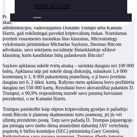
PASLAUGOS
Pradėjus įkaisti 2024 m. prezidento rinkimų sezonui, Bitcoin ir kito
skaitmeninio turto ateitis atsidūrė daug dėmesio. Potencialios
administracijos, vadovaujamos Donaldo Trumpo arba Kamala
Harris, gali reikšmingai paveikti kriptovaliutų rinkas. Norėdamas
įvertinti visuomenės nuotaikas šiuo klausimu, Microstrategy
vykdomasis pirmininkas Michaelas Sayloras, žinomas Bitcoin
advokatas, savo sekėjams socialinėje žiniasklaidoje uždavė
klausimą: kuris kandidatas būtų palankesnis Bitcoin?
Sayloro apklausa sukėlė tvirtą atsaką – surinkta daugiau nei 100 000
balsų. Apklausa taip pat sukėlė daug diskusijų, sulaukusi 1,4 000
komentarų ir 1, 8 000 pakartotinių pranešimų, o ji buvo įvertinta
daugiau nei 6, 2 tūkst. kartų. Rašymo metu apklausa buvo peržiūrėta
daugiau nei 558 000 kartų. Rezultatai buvo akivaizdžiai palankūs D.
Trumpui, o 90,9% respondentų nurodė savo paramą buvusiam
prezidentui, o ne Kamalai Harris.
Trumpas pasiskelbė kaip stiprus kriptovaliutų gynėjas ir pažadėjo
remti Bitcoin ir platesnę skaitmeninio turto pramonę, jei jis vėl
užimtų prezidento postą. Tarp savo pažadų D. Trumpas įsipareigojo
jau pirmąją savo darbo dieną atstatydinti dabartinį JAV vertybinių
popierių ir biržos komisijos (SEC) pirmininką Gary Genslerį.
Patikrindamas savo paramą pramonei, Trumpas išleido keturias