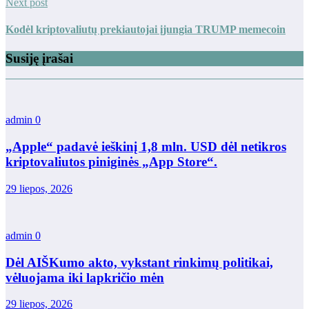
Next post
Kodėl kriptovaliutų prekiautojai įjungia TRUMP memecoin
Susiję įrašai
admin
0
„Apple“ padavė ieškinį 1,8 mln. USD dėl netikros
kriptovaliutos piniginės „App Store“.
29 liepos, 2026
admin
0
Dėl AIŠKumo akto, vykstant rinkimų politikai,
vėluojama iki lapkričio mėn
29 liepos, 2026