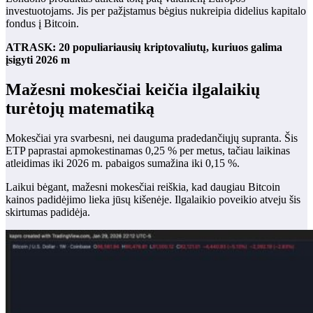
investuotojams. Jis per pažįstamus bėgius nukreipia didelius kapitalo
fondus į Bitcoin.
ATRASK: 20 populiariausių kriptovaliutų, kuriuos galima
įsigyti 2026 m
Mažesni mokesčiai keičia ilgalaikių
turėtojų matematiką
Mokesčiai yra svarbesni, nei dauguma pradedančiųjų supranta. Šis
ETP paprastai apmokestinamas 0,25 % per metus, tačiau laikinas
atleidimas iki 2026 m. pabaigos sumažina iki 0,15 %.
Laikui bėgant, mažesni mokesčiai reiškia, kad daugiau Bitcoin
kainos padidėjimo lieka jūsų kišenėje. Ilgalaikio poveikio atveju šis
skirtumas padidėja.