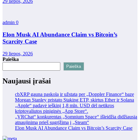
29 liepos, 2026
admin
0
Elon Musk AI Abundance Claim vs Bitcoin’s
Scarcity Case
29 liepos, 2026
Paieška
Paieška
Naujausi įrašai
cbXRP gauna paskolą ir užstatą per „Doppler Finance“ bazę
Morgan Stanley pristato Staking ETP, skirtus Ether ir Solana
„Apple“ padavė ieškinį 1,8 mln. USD dėl netikros
kriptovaliutos piniginės „App Store“.
„VRChat“ konkurentas „Somnium Space“ išleidžia didžiausią
atnaujinimą prieš sugrįžimą į „Steam“
Elon Musk AI Abundance Claim vs Bitcoin’s Scarcity Case