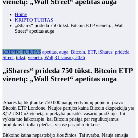
vienetų: „Wall Street“ apetitas auga
Home
KRIPTO TURTAS
„iShares“ prideda 750 tūkst. Bitcoin ETP vienetų: „Wall
Street“ apetitas auga
KRIPTO TURTAS
apetitas
,
auga
,
Bitcoin
,
ETP
,
iShares
,
prideda
,
Street
,
tūkst
,
vienetu
,
Wall
31 sausio, 2026
„iShares“ prideda 750 tūkst. Bitcoin ETP
vienetų: „Wall Street“ apetitas auga
iShares ką tik įtraukė 750 000 naujų vertybinių popierių į savo
Bitcoin ETP Londone. Naujos partijos kaina Bitcoin ekspozicija yra
8,52 USD už vienetą, o prekyba prasidės vasario pradžioje. Tai
vyksta tuo laikotarpiu, kai Bitcoin prieiga per reguliuojamus
produktus ir toliau plečiasi visose pasaulio rinkose.
Bitkoino kaina nepastebėjo šios žinios. Tai svarbu. Nauja emisija