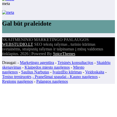
meta
Gal būt praleidote
SKAITMENINIO MARKETINGO PASLAUGOS
WEBSTUDIO.LT
SEO tekstų rašymas , turinio kūrimas
svetainėms, straipsnių rašymas ir talpinamas į mūsų valdomus
tinklapius. 2026 | Powered By
SpiceThemes
Draugai: -
Marketingo agentūra
-
Teisinės konsultacijos
-
Skaidrių
skenavimas
-
Klaipedos miesto naujienos
-
Miesto
naujienos
-
Saulius Narbutas
-
Įvaizdžio kūrimas
-
Veidoskaita
-
Teniso treniruotės
- Pranešimai spaudai -
Kauno naujienos
-
Regionų naujienos
-
Palangos naujienos