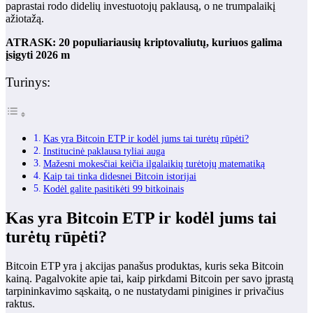
paprastai rodo didelių investuotojų paklausą, o ne trumpalaikį
ažiotažą.
ATRASK: 20 populiariausių kriptovaliutų, kuriuos galima
įsigyti 2026 m
Turinys:
Kas yra Bitcoin ETP ir kodėl jums tai turėtų rūpėti?
Institucinė paklausa tyliai auga
Mažesni mokesčiai keičia ilgalaikių turėtojų matematiką
Kaip tai tinka didesnei Bitcoin istorijai
Kodėl galite pasitikėti 99 bitkoinais
Kas yra Bitcoin ETP ir kodėl jums tai
turėtų rūpėti?
Bitcoin ETP yra į akcijas panašus produktas, kuris seka Bitcoin
kainą. Pagalvokite apie tai, kaip pirkdami Bitcoin per savo įprastą
tarpininkavimo sąskaitą, o ne nustatydami pinigines ir privačius
raktus.