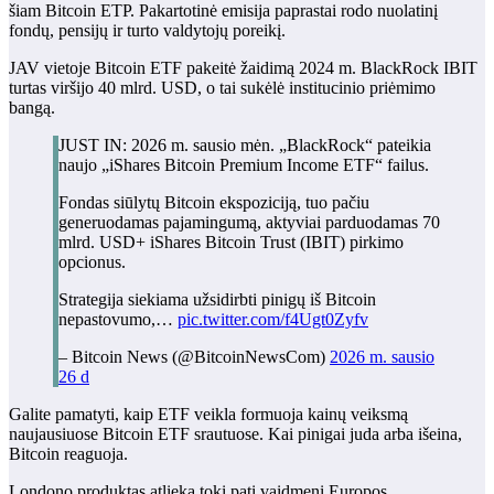
šiam Bitcoin ETP. Pakartotinė emisija paprastai rodo nuolatinį
fondų, pensijų ir turto valdytojų poreikį.
JAV vietoje Bitcoin ETF pakeitė žaidimą 2024 m. BlackRock IBIT
turtas viršijo 40 mlrd. USD, o tai sukėlė institucinio priėmimo
bangą.
JUST IN: 2026 m. sausio mėn. „BlackRock“ pateikia
naujo „iShares Bitcoin Premium Income ETF“ failus.
Fondas siūlytų Bitcoin ekspoziciją, tuo pačiu
generuodamas pajamingumą, aktyviai parduodamas 70
mlrd. USD+ iShares Bitcoin Trust (IBIT) pirkimo
opcionus.
Strategija siekiama užsidirbti pinigų iš Bitcoin
nepastovumo,…
pic.twitter.com/f4Ugt0Zyfv
– Bitcoin News (@BitcoinNewsCom)
2026 m. sausio
26 d
Galite pamatyti, kaip ETF veikla formuoja kainų veiksmą
naujausiuose Bitcoin ETF srautuose. Kai pinigai juda arba išeina,
Bitcoin reaguoja.
Londono produktas atlieka tokį patį vaidmenį Europos