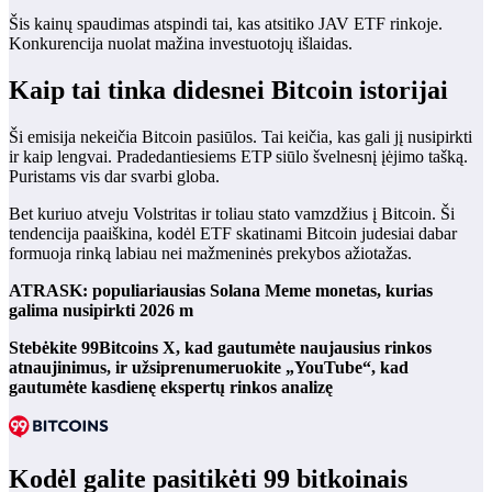
Šis kainų spaudimas atspindi tai, kas atsitiko JAV ETF rinkoje.
Konkurencija nuolat mažina investuotojų išlaidas.
Kaip tai tinka didesnei Bitcoin istorijai
Ši emisija nekeičia Bitcoin pasiūlos. Tai keičia, kas gali jį nusipirkti
ir kaip lengvai. Pradedantiesiems ETP siūlo švelnesnį įėjimo tašką.
Puristams vis dar svarbi globa.
Bet kuriuo atveju Volstritas ir toliau stato vamzdžius į Bitcoin. Ši
tendencija paaiškina, kodėl ETF skatinami Bitcoin judesiai dabar
formuoja rinką labiau nei mažmeninės prekybos ažiotažas.
ATRASK: populiariausias Solana Meme monetas, kurias
galima nusipirkti 2026 m
Stebėkite 99Bitcoins X, kad gautumėte naujausius rinkos
atnaujinimus, ir užsiprenumeruokite „YouTube“, kad
gautumėte kasdienę ekspertų rinkos analizę
Kodėl galite pasitikėti 99 bitkoinais