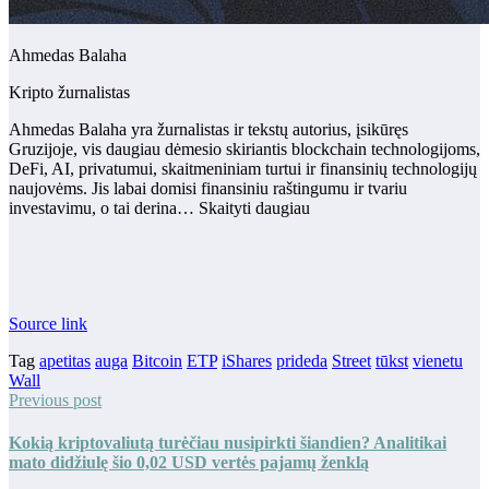
Ahmedas Balaha
Kripto žurnalistas
Ahmedas Balaha yra žurnalistas ir tekstų autorius, įsikūręs
Gruzijoje, vis daugiau dėmesio skiriantis blockchain technologijoms,
DeFi, AI, privatumui, skaitmeniniam turtui ir finansinių technologijų
naujovėms. Jis labai domisi finansiniu raštingumu ir tvariu
investavimu, o tai derina… Skaityti daugiau
Source link
Tag
apetitas
auga
Bitcoin
ETP
iShares
prideda
Street
tūkst
vienetu
Wall
Previous post
Kokią kriptovaliutą turėčiau nusipirkti šiandien? Analitikai
mato didžiulę šio 0,02 USD vertės pajamų ženklą