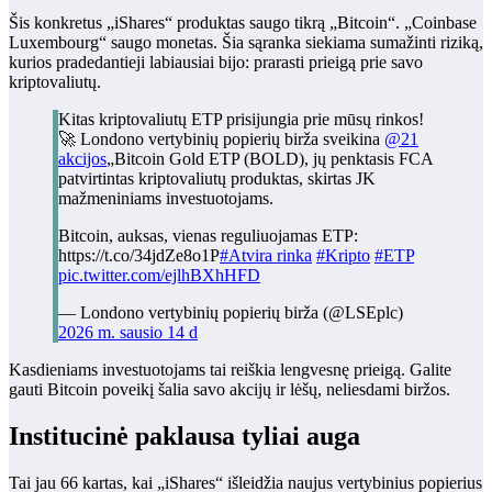
Šis konkretus „iShares“ produktas saugo tikrą „Bitcoin“. „Coinbase
Luxembourg“ saugo monetas. Šia sąranka siekiama sumažinti riziką,
kurios pradedantieji labiausiai bijo: prarasti prieigą prie savo
kriptovaliutų.
Kitas kriptovaliutų ETP prisijungia prie mūsų rinkos!
🚀 Londono vertybinių popierių birža sveikina
@21
akcijos
„Bitcoin Gold ETP (BOLD), jų penktasis FCA
patvirtintas kriptovaliutų produktas, skirtas JK
mažmeniniams investuotojams.
Bitcoin, auksas, vienas reguliuojamas ETP:
https://t.co/34jdZe8o1P
#Atvira rinka
#Kripto
#ETP
pic.twitter.com/ejlhBXhHFD
— Londono vertybinių popierių birža (@LSEplc)
2026 m. sausio 14 d
Kasdieniams investuotojams tai reiškia lengvesnę prieigą. Galite
gauti Bitcoin poveikį šalia savo akcijų ir lėšų, neliesdami biržos.
Institucinė paklausa tyliai auga
Tai jau 66 kartas, kai „iShares“ išleidžia naujus vertybinius popierius