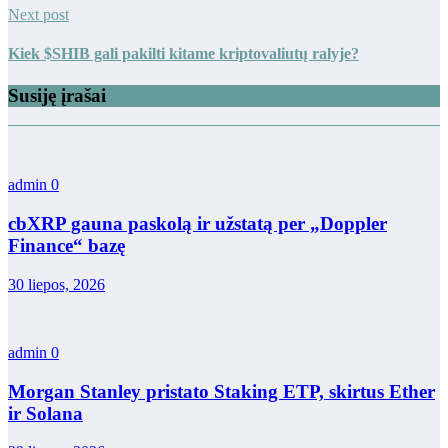
Next post
Kiek $SHIB gali pakilti kitame kriptovaliutų ralyje?
Susiję įrašai
admin
0
cbXRP gauna paskolą ir užstatą per „Doppler
Finance“ bazę
30 liepos, 2026
admin
0
Morgan Stanley pristato Staking ETP, skirtus Ether
ir Solana