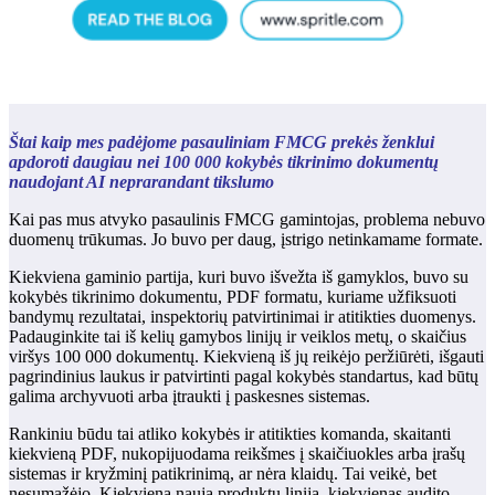
Štai kaip mes padėjome pasauliniam FMCG prekės ženklui
apdoroti daugiau nei 100 000 kokybės tikrinimo dokumentų
naudojant AI neprarandant tikslumo
Kai pas mus atvyko pasaulinis FMCG gamintojas, problema nebuvo
duomenų trūkumas. Jo buvo per daug, įstrigo netinkamame formate.
Kiekviena gaminio partija, kuri buvo išvežta iš gamyklos, buvo su
kokybės tikrinimo dokumentu, PDF formatu, kuriame užfiksuoti
bandymų rezultatai, inspektorių patvirtinimai ir atitikties duomenys.
Padauginkite tai iš kelių gamybos linijų ir veiklos metų, o skaičius
viršys 100 000 dokumentų. Kiekvieną iš jų reikėjo peržiūrėti, išgauti
pagrindinius laukus ir patvirtinti pagal kokybės standartus, kad būtų
galima archyvuoti arba įtraukti į paskesnes sistemas.
Rankiniu būdu tai atliko kokybės ir atitikties komanda, skaitanti
kiekvieną PDF, nukopijuodama reikšmes į skaičiuokles arba įrašų
sistemas ir kryžminį patikrinimą, ar nėra klaidų. Tai veikė, bet
nesumažėjo. Kiekviena nauja produktų linija, kiekvienas audito