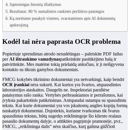
Sąmoningas žmonių išlaikymas
Rezultatas: 80 % sumažintos rankinės peržiūros pastangos
Ką norėtume pasakyti visiems, svarstantiems apie AI dokumentų
apdorojimą
Kodėl tai nėra paprasta OCR problema
Popieriuje sprendimas atrodo nesudėtingas – paleiskite PDF failus
per
AI ištraukimo vamzdynas
patikrinkite pasitikėjimo balą ir
patvirtinkite. Mes matėme tokią prielaidą anksčiau, ir ji neišgyvena
kontakto su tikrais gamybos dokumentais.
FMCG kokybės tikrinimo dokumentai yra netvarkingi, kaip bendri
OCR įrankiai
nėra sukurti. Kai kurios yra švarios, atspausdintos
laboratorijos ataskaitos. Daugelis ne. Inspektoriai paraštėse
pataisymus rašo ranka. Vertybės perbraukiamos ir perrašomos, kai
įvyksta pakartotinis patikrinimas. Antspaudai sutampa su spausdintu
tekstu. Kai kurie dokumentai yra vos įskaitomų anglies kopijų formų
nuskaityti dokumentai. Dujotiekis, kuriame tvarkomas tik švarus
spausdintas tekstas, būtų sugedęs reikšmingoje šio kliento realaus
pasaulio dokumentų dalyje, o atitikties pagrįstoje pramonėje, pvz.,
FMCG, „reikšminga dalis“ nėra skaičius, kurį galima gūžčioti