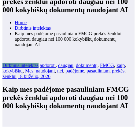
prekės ženklui apdoroti daugiau nei 100
000 kokybiškų dokumentų naudojant AI
Home
Dirbtinis intelektas
Kaip mes padėjome pasauliniam FMCG prekės ženklui
apdoroti daugiau nei 100 000 kokybiškų dokumentų
naudojant AI
Dirbtinis intelektas
apdoroti
,
daugiau
,
dokumentų
,
FMCG
,
kaip
,
kokybiškų
,
Mes
,
naudojant
,
nei
,
padėjome
,
pasauliniam
,
prekės
,
ženklui
18 birželio, 2026
Kaip mes padėjome pasauliniam FMCG
prekės ženklui apdoroti daugiau nei 100
000 kokybiškų dokumentų naudojant AI