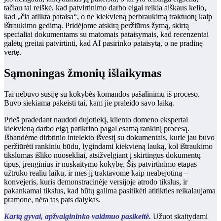
tačiau tai reiškė, kad patvirtinimo darbo eigai reikia aiškaus kelio,
kad „čia atlikta pataisa“, o ne kiekvieną perbraukimą traktuotų kaip
ištraukimo gedimą. Pridėjome atskirą peržiūros žymą, skirtą
specialiai dokumentams su matomais pataisymais, kad recenzentai
galėtų greitai patvirtinti, kad AI pasirinko pataisytą, o ne pradinę
vertę.
Sąmoningas žmonių išlaikymas
Tai nebuvo susiję su kokybės komandos pašalinimu iš proceso.
Buvo siekiama pakeisti tai, kam jie praleido savo laiką.
Prieš pradedant naudoti dujotiekį, kliento domeno ekspertai
kiekvieną darbo eigą patikrino pagal esamą rankinį procesą.
Išbandėme dirbtinio intelekto išvestį su dokumentais, kurie jau buvo
peržiūrėti rankiniu būdu, lygindami kiekvieną lauką, kol ištraukimo
tikslumas išliko nuosekliai, atsižvelgiant į skirtingus dokumentų
tipus, įrenginius ir nuskaitymo kokybę. Šis patvirtinimo etapas
užtruko realiu laiku, ir mes jį traktavome kaip neabejotiną –
konvejeris, kuris demonstracinėje versijoje atrodo tikslus, ir
pakankamai tikslus, kad būtų galima pasitikėti atitikties reikalaujama
pramone, nėra tas pats dalykas.
Kartą gyvai, apžvalgininko vaidmuo pasikeitė.
Užuot skaitydami