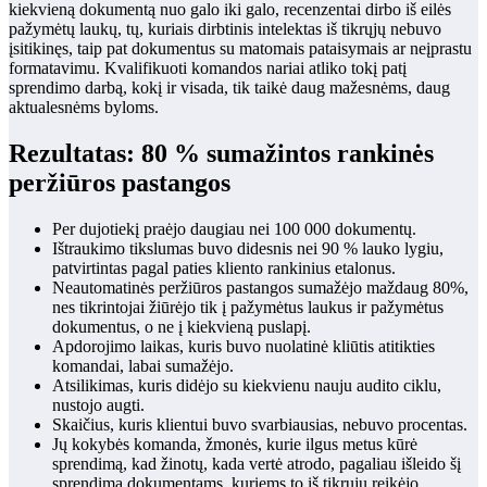
kiekvieną dokumentą nuo galo iki galo, recenzentai dirbo iš eilės
pažymėtų laukų, tų, kuriais dirbtinis intelektas iš tikrųjų nebuvo
įsitikinęs, taip pat dokumentus su matomais pataisymais ar neįprastu
formatavimu. Kvalifikuoti komandos nariai atliko tokį patį
sprendimo darbą, kokį ir visada, tik taikė daug mažesnėms, daug
aktualesnėms byloms.
Rezultatas: 80 % sumažintos rankinės
peržiūros pastangos
Per dujotiekį praėjo daugiau nei 100 000 dokumentų.
Ištraukimo tikslumas buvo didesnis nei 90 % lauko lygiu,
patvirtintas pagal paties kliento rankinius etalonus.
Neautomatinės peržiūros pastangos sumažėjo maždaug 80%,
nes tikrintojai žiūrėjo tik į pažymėtus laukus ir pažymėtus
dokumentus, o ne į kiekvieną puslapį.
Apdorojimo laikas, kuris buvo nuolatinė kliūtis atitikties
komandai, labai sumažėjo.
Atsilikimas, kuris didėjo su kiekvienu nauju audito ciklu,
nustojo augti.
Skaičius, kuris klientui buvo svarbiausias, nebuvo procentas.
Jų kokybės komanda, žmonės, kurie ilgus metus kūrė
sprendimą, kad žinotų, kada vertė atrodo, pagaliau išleido šį
sprendimą dokumentams, kuriems to iš tikrųjų reikėjo.