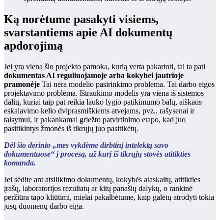
Ką norėtume pasakyti visiems,
svarstantiems apie AI dokumentų
apdorojimą
Jei yra viena šio projekto pamoka, kurią verta pakartoti, tai ta pati
dokumentas AI reguliuojamoje arba kokybei jautrioje
pramonėje
Tai nėra modelio pasirinkimo problema. Tai darbo eigos
projektavimo problema. Ištraukimo modelis yra viena iš sistemos
dalių, kuriai taip pat reikia lauko lygio patikimumo balų, aiškaus
eskalavimo kelio dviprasmiškiems atvejams, pvz., rašysenai ir
taisymui, ir pakankamai griežto patvirtinimo etapo, kad juo
pasitikintys žmonės iš tikrųjų juo pasitikėtų.
Dėl šio derinio „mes vykdėme dirbtinį intelektą savo
dokumentuose“ į procesą, už kurį iš tikrųjų stovės atitikties
komanda.
Jei sėdite ant atsilikimo dokumentų, kokybės ataskaitų, atitikties
įrašų, laboratorijos rezultatų ar kitų panašių dalykų, o rankinė
peržiūra tapo kliūtimi, mielai pakalbėtume, kaip galėtų atrodyti tokia
jūsų duomenų darbo eiga.