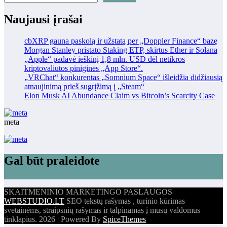
Naujausi įrašai
cbXRP gauna paskolą ir užstatą per „Doppler Finance“ bazę
Morgan Stanley pristato Staking ETP, skirtus Ether ir Solana
„Apple“ padavė ieškinį 1,8 mln. USD dėl netikros
kriptovaliutos piniginės „App Store“.
„VRChat“ konkurentas „Somnium Space“ išleidžia didžiausią
atnaujinimą prieš sugrįžimą į „Steam“
Elon Musk AI Abundance Claim vs Bitcoin’s Scarcity Case
meta
Gal būt praleidote
SKAITMENINIO MARKETINGO PASLAUGOS
WEBSTUDIO.LT
SEO tekstų rašymas , turinio kūrimas
svetainėms, straipsnių rašymas ir talpinamas į mūsų valdomus
tinklapius. 2026 | Powered By
SpiceThemes