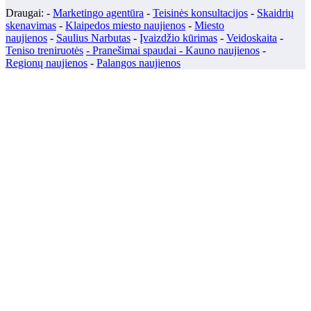
Draugai: -
Marketingo agentūra
-
Teisinės konsultacijos
-
Skaidrių
skenavimas
-
Klaipedos miesto naujienos
-
Miesto
naujienos
-
Saulius Narbutas
-
Įvaizdžio kūrimas
-
Veidoskaita
-
Teniso treniruotės
- Pranešimai spaudai -
Kauno naujienos
-
Regionų naujienos
-
Palangos naujienos