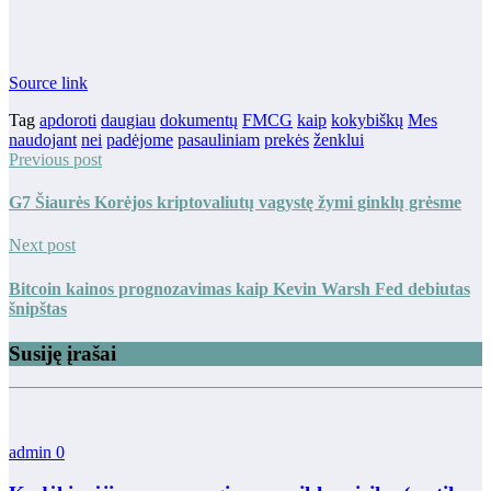
Source link
Tag
apdoroti
daugiau
dokumentų
FMCG
kaip
kokybiškų
Mes
naudojant
nei
padėjome
pasauliniam
prekės
ženklui
Previous post
G7 Šiaurės Korėjos kriptovaliutų vagystę žymi ginklų grėsme
Next post
Bitcoin kainos prognozavimas kaip Kevin Warsh Fed debiutas
šnipštas
Susiję įrašai
admin
0