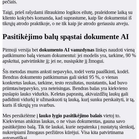
pečiais.
Taigi, prieš rašydami ištraukimo logikos eilutę, praleidome laiką su
kliento kokybės komanda, kad suprastume, kaip šie dokumentai iš
tikrųjų atrodo praktikoje, o ne tik kaip jie atrodo geriausiu atveju.
Pasitikėjimo balų spąstai dokumente AI
Pirmoji versija bet
dokumento AI vamzdynas
linkęs naudoti vieną
patikimumo balą vienam dokumentui: jei modelis yra, tarkime, 90 %
apskritai, patvirtinkite jį; jei ne, nusiųskite jį žmogui.
Šis metodas mums anksti nepavyko, todėl verta paaiškinti, kodėl.
Bendras dokumento patikimumas gali siekti 95 %, o vienas
konkretus laukas, tarkime, testo rezultatas, nustatantis, kad buvo
priimtas/nepavyko, yra neteisingas. Bendras balas yra kiekvieno
puslapio lauko vidurkis. Keletas paprastų, akivaizdžių laukų gali
padidinti vidurkį ir užmaskuoti tą lauką, kurį sunku perskaityti, ir tą,
kuris iš tikrųjų yra svarbus.
Mes persikėlėme į
lauko lygio pasitikėjimo balais
vietoj to.
Kiekvienas atskiras laukas, o ne visas dokumentas, gauna savo
pasitikėjimo balą. Tik tie laukai, kurie nepatenka į nustatytą slenkstį,
nukreipiami žmogaus peržiūros kūrėjui. Visa kita patvirtinama
automatiškai.