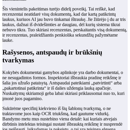
Šis vienintelis pakeitimas turėjo didelį poveikį. Tai reiškė, kad
recenzentai neatidarė visų dokumentų, kad dar kartą patikrintų
laukus, kuriuos AI jau buvo tinkamai ištraukę. Jie žiūrėjo į du ar tris
laukus, dažnai iš dvidešimties ar daugiau, dėl kurių sistema tikrai
nebuvo tikra. Tuo skiriasi recenzentas, perskaitantis visą dokumentą,
ir recenzentas, praleidžiantis penkiolika sekundžių pažymėtame
lauke.
Rašysenos, antspaudų ir brūkšnių
tvarkymas
Kokybės dokumentai gamybos aplinkoje yra darbo dokumentai, o
ne nesugadintos formos. Inspektoriai išbraukia pradinę reikšmę ir
šalia jos užrašo pataisytą. Antspaudai pateikiami „patvirtinti“ arba
„pakartotinai patikrinta“ ir iš dalies uždengia lauką apačioje.
Nuskaitymų skiriamoji geba labai skiriasi priklausomai nuo to, kuri
įmonė juos pagamino.
Sukūrėme specifinį kiekvieno iš šių šablonų tvarkymą, o ne
traktavome juos kaip OCR triukšmą, kad gautume vidurkį.
Bandymo metu mus nustebino viena detalė: kai kuriais atvejais
dirbtinis intelektas teisingai nustatė išbrauktą reikšmę ir nusprendė
jos neišgauti, laikydamas ją pakeistu, o tai yra teisinga elgsena,