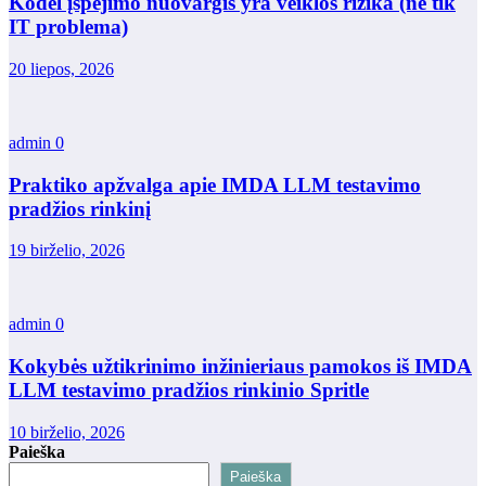
Kodėl įspėjimo nuovargis yra veiklos rizika (ne tik
IT problema)
20 liepos, 2026
admin
0
Praktiko apžvalga apie IMDA LLM testavimo
pradžios rinkinį
19 birželio, 2026
admin
0
Kokybės užtikrinimo inžinieriaus pamokos iš IMDA
LLM testavimo pradžios rinkinio Spritle
10 birželio, 2026
Paieška
Paieška