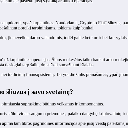
lėtumėte pasiekti jūsų sąskaitą ar atlikti operacijas.
 apdoroti, ypač tarptautines. Naudodami „Crypto to Fiat“ šliuzus, pamat
 pašalinant poreikį tarpininkams, tokiems kaip bankai.
kų, jie neveikia darbo valandomis, todėl galite bet kur ir bet kur vykdyt
 už tarptautines operacijas. Šiuos mokesčius taiko bankai arba mokėjim
 tiesiogiai tarp šalių, drastiškai sumažinant išlaidas.
 nei tradicinių finansų sistemų. Tai yra didžiulis pranašumas, ypač įm
 šliuzus į savo svetainę?
ę, pirmiausia supraskime būtinus veiksmus ir komponentus.
uris siūlo tvirtas saugumo priemones, palaiko daugybę kriptovaliutų ir tu
 tai apima tam tikros pagrindinės informacijos apie jūsų verslą pateikimą 