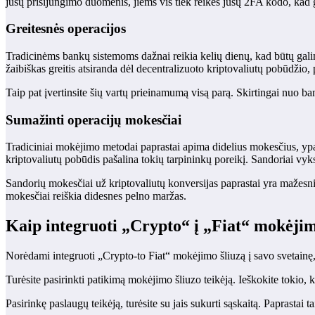
jūsų prisijungimo duomenis, jiems vis tiek reikės jūsų 2FA kodo, kad ga
Greitesnės operacijos
Tradicinėms bankų sistemoms dažnai reikia kelių dienų, kad būtų galima
žaibiškas greitis atsiranda dėl decentralizuoto kriptovaliutų pobūdžio,
Taip pat įvertinsite šių vartų prieinamumą visą parą. Skirtingai nuo ban
Sumažinti operacijų mokesčiai
Tradiciniai mokėjimo metodai paprastai apima didelius mokesčius, ypač
kriptovaliutų pobūdis pašalina tokių tarpininkų poreikį. Sandoriai vyksta
Sandorių mokesčiai už kriptovaliutų konversijas paprastai yra mažesni
mokesčiai reiškia didesnes pelno maržas.
Kaip integruoti „Crypto“ į „Fiat“ mokėjimo
Norėdami integruoti „Crypto-to Fiat“ mokėjimo šliuzą į savo svetain
Turėsite pasirinkti patikimą mokėjimo šliuzo teikėją. Ieškokite tokio, k
Pasirinkę paslaugų teikėją, turėsite su jais sukurti sąskaitą. Paprastai