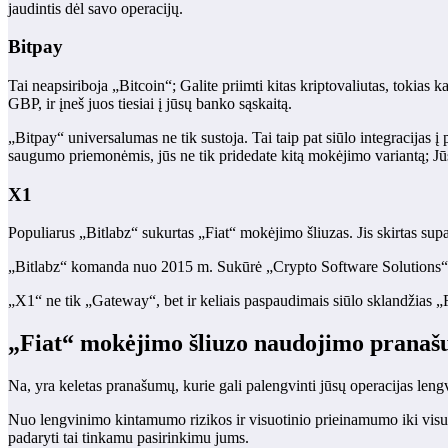
jaudintis dėl savo operacijų.
Bitpay
Tai neapsiriboja „Bitcoin“; Galite priimti kitas kriptovaliutas, tokia
GBP, ir įneš juos tiesiai į jūsų banko sąskaitą.
„Bitpay“ universalumas ne tik sustoja. Tai taip pat siūlo integracijas
saugumo priemonėmis, jūs ne tik pridedate kitą mokėjimo variantą; Jūs 
X1
Populiarus „Bitlabz“ sukurtas „Fiat“ mokėjimo šliuzas. Jis skirtas supap
„Bitlabz“ komanda nuo 2015 m. Sukūrė „Crypto Software Solutions“, sie
„X1“ ne tik „Gateway“, bet ir keliais paspaudimais siūlo sklandžias „F
„Fiat“ mokėjimo šliuzo naudojimo pranaš
Na, yra keletas pranašumų, kurie gali palengvinti jūsų operacijas leng
Nuo lengvinimo kintamumo rizikos ir visuotinio prieinamumo iki visuo
padaryti tai tinkamu pasirinkimu jums.