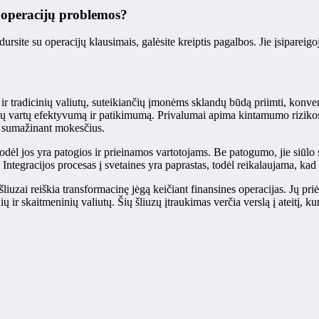
i operacijų problemos?
ursite su operacijų klausimais, galėsite kreiptis pagalbos. Jie įsipareigoja
 ir tradicinių valiutų, suteikiančių įmonėms sklandų būdą priimti, konver
 vartų efektyvumą ir patikimumą. Privalumai apima kintamumo riziko
ir sumažinant mokesčius.
, todėl jos yra patogios ir prieinamos vartotojams. Be patogumo, jie siū
 Integracijos procesas į svetaines yra paprastas, todėl reikalaujama, ka
zai reiškia transformacinę jėgą keičiant finansines operacijas. Jų priėm
ų ir skaitmeninių valiutų. Šių šliuzų įtraukimas verčia verslą į ateitį, k