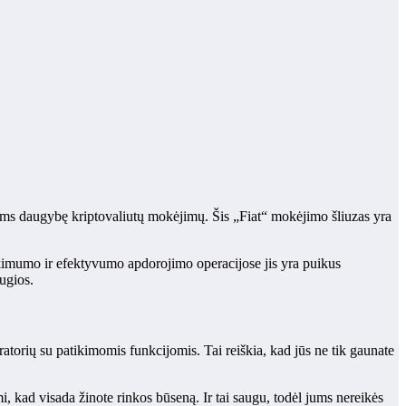
ioms daugybę kriptovaliutų mokėjimų. Šis „Fiat“ mokėjimo šliuzas yra
tikimumo ir efektyvumo apdorojimo operacijose jis yra puikus
ugios.
atorių su patikimomis funkcijomis. Tai reiškia, kad jūs ne tik gaunate
i, kad visada žinote rinkos būseną. Ir tai saugu, todėl jums nereikės