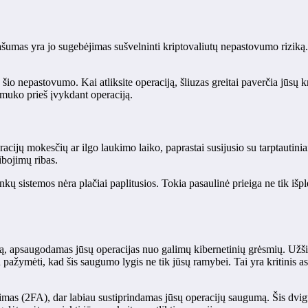
as yra jo sugebėjimas sušvelninti kriptovaliutų nepastovumo riziką. Kri
o nepastovumo. Kai atliksite operaciją, šliuzas greitai paverčia jūsų kri
 smuko prieš įvykdant operaciją.
eracijų mokesčių ar ilgo laukimo laiko, paprastai susijusio su tarptautin
ibojimų ribas.
bankų sistemos nėra plačiai paplitusios. Tokia pasaulinė prieiga ne tik i
mą, apsaugodamas jūsų operacijas nuo galimų kibernetinių grėsmių. Užši
 pažymėti, kad šis saugumo lygis ne tik jūsų ramybei. Tai yra kritinis as
imas (2FA), dar labiau sustiprindamas jūsų operacijų saugumą. Šis dvig