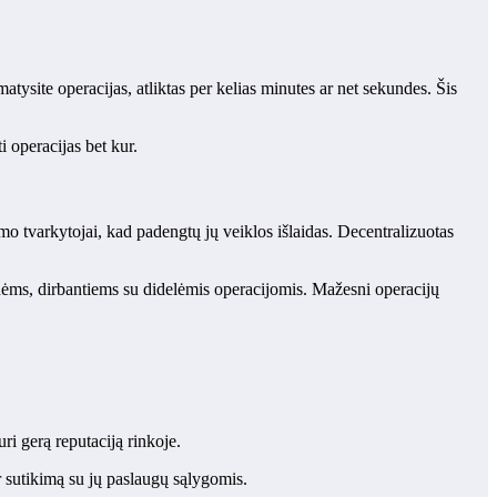
ysite operacijas, atliktas per kelias minutes ar net sekundes. Šis
i operacijas bet kur.
o tvarkytojai, kad padengtų jų veiklos išlaidas. Decentralizuotas
onėms, dirbantiems su didelėmis operacijomis. Mažesni operacijų
ri gerą reputaciją rinkoje.
ir sutikimą su jų paslaugų sąlygomis.