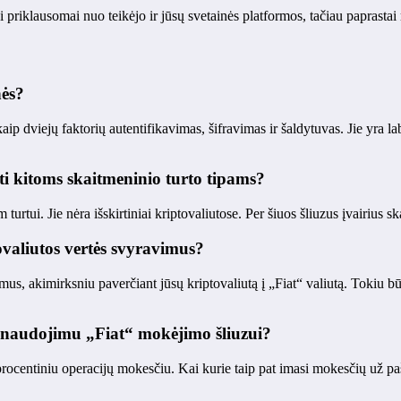
 priklausomai nuo teikėjo ir jūsų svetainės platformos, tačiau paprastai re
nės?
 dviejų faktorių autentifikavimas, šifravimas ir šaldytuvas. Jie yra la
i kitoms skaitmeninio turto tipams?
urtui. Jie nėra išskirtiniai kriptovaliutose. Per šiuos šliuzus įvairius ska
valiutos vertės svyravimus?
mus, akimirksniu paverčiant jūsų kriptovaliutą į „Fiat“ valiutą. Tokiu b
ų naudojimu „Fiat“ mokėjimo šliuzui?
u procentiniu operacijų mokesčiu. Kai kurie taip pat imasi mokesčių už p