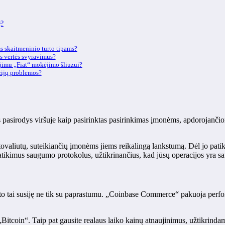
ę?
s skaitmeninio turto tipams?
s vertės svyravimus?
ojimu „Fiat“ mokėjimo šliuzui?
acijų problemos?
s pasirodys viršuje kaip pasirinktas pasirinkimas įmonėms, apdorojanč
iptovaliutų, suteikiančių įmonėms jiems reikalingą lankstumą. Dėl jo pa
tikimus saugumo protokolus, užtikrinančius, kad jūsų operacijos yra sa
lto tai susiję ne tik su paprastumu. „Coinbase Commerce“ pakuoja perfor
„Bitcoin“. Taip pat gausite realaus laiko kainų atnaujinimus, užtikrindam