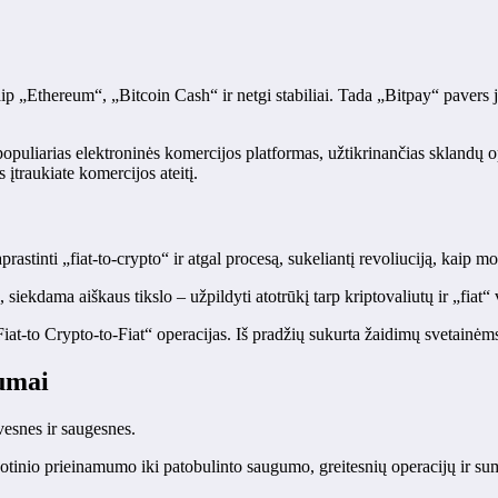
s kaip „Ethereum“, „Bitcoin Cash“ ir netgi stabiliai. Tada „Bitpay“ pave
 į populiarias elektroninės komercijos platformas, užtikrinančias skland
įtraukiate komercijos ateitį.
rastinti „fiat-to-crypto“ ir atgal procesą, sukeliantį revoliuciją, kaip m
kdama aiškaus tikslo – užpildyti atotrūkį tarp kriptovaliutų ir „fiat“ v
iat-to Crypto-to-Fiat“ operacijas. Iš pradžių sukurta žaidimų svetainėm
umai
vesnes ir saugesnes.
tinio prieinamumo iki patobulinto saugumo, greitesnių operacijų ir sum