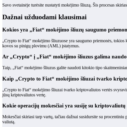
Savo svetainėje turėsite nustatyti mokėjimo šliuzą. Šis procesas skiriasi
Dažnai užduodami klausimai
Kokios yra „Fiat“ mokėjimo šliuzų saugumo priemo
„Crypto to Fiat“ mokėjimo šliuzuose yra saugumo priemonės, tokios kaip
kovos su pinigų plovimu (AML) įstatymus.
Ar „Crypto“ į „Fiat“ mokėjimo šliuzus galima naudot
Taip, „Fiat“ mokėjimo šliuzus galite naudoti kitokio tipo skaitmeniniam t
Kaip „Crypto to Fiat“ mokėjimo šliuzai tvarko kripto
„Crypto to Fiat“ mokėjimo šliuzai tvarko kriptovaliutos vertės svyravi
jūsų kriptovaliutos vertę.
Kokie operacijų mokesčiai yra susiję su kriptovaliut
Mokesčiai skiriasi tarp vartų, tačiau dažnai susidursite su procentini
valiutą.