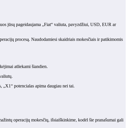
rs juos jūsų pageidaujama „Fiat“ valiuta, pavyzdžiui, USD, EUR ar
ų operacijų procesą. Naudodamiesi skaidriais mokesčiais ir patikimomis
okėjimai atliekami šiandien.
aliutų.
s, „X1“ potencialas apima daugiau nei tai.
ažintų operacijų mokesčių, išsiaiškinkime, kodėl šie pranašumai gali