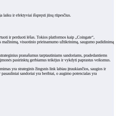
 laiku ir efektyviai išspręsti jūsų rūpesčius.
tuoti ir perduoti lėšas. Tokios platformos kaip „Coingate“,
s mažinimą, visuotinio prieinamumo užtikrinimą, saugumo padidinimą
lo strateginius pranašumus tarptautiniams sandoriams, pradedantiems
d įmonės pasirinktų gerbiamus teikėjus ir vykdyti paprastus veiksmus.
imas yra strateginis žingsnis link labiau įtraukiančios, saugios ir
ur pasauliniai sandoriai yra beribiai, o augimo potencialas yra