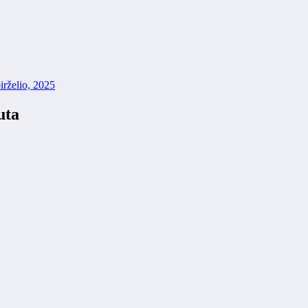
irželio, 2025
uta