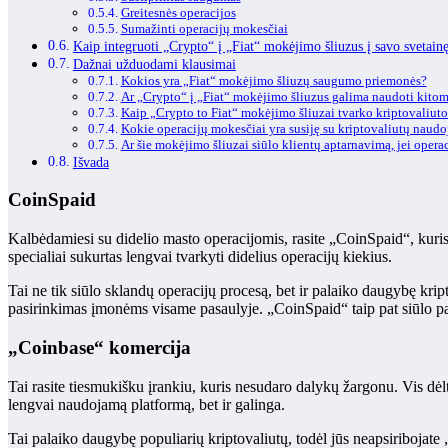
Greitesnės operacijos
Sumažinti operacijų mokesčiai
Kaip integruoti „Crypto“ į „Fiat“ mokėjimo šliuzus į savo svetain
Dažnai užduodami klausimai
Kokios yra „Fiat“ mokėjimo šliuzų saugumo priemonės?
Ar „Crypto“ į „Fiat“ mokėjimo šliuzus galima naudoti kitom
Kaip „Crypto to Fiat“ mokėjimo šliuzai tvarko kriptovaliuto
Kokie operacijų mokesčiai yra susiję su kriptovaliutų naud
Ar šie mokėjimo šliuzai siūlo klientų aptarnavimą, jei oper
Išvada
CoinSpaid
Kalbėdamiesi su didelio masto operacijomis, rasite „CoinSpaid“, kuri
specialiai sukurtas lengvai tvarkyti didelius operacijų kiekius.
Tai ne tik siūlo sklandų operacijų procesą, bet ir palaiko daugybę kr
pasirinkimas įmonėms visame pasaulyje. „CoinSpaid“ taip pat siūlo pa
„Coinbase“ komercija
Tai rasite tiesmukišku įrankiu, kuris nesudaro dalykų žargonu. Vis dė
lengvai naudojamą platformą, bet ir galinga.
Tai palaiko daugybę populiarių kriptovaliutų, todėl jūs neapsiribojate 