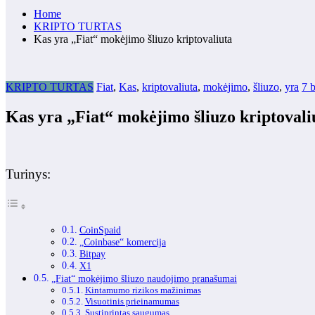
Home
KRIPTO TURTAS
Kas yra „Fiat“ mokėjimo šliuzo kriptovaliuta
KRIPTO TURTAS
Fiat
,
Kas
,
kriptovaliuta
,
mokėjimo
,
šliuzo
,
yra
7 b
Kas yra „Fiat“ mokėjimo šliuzo kriptovali
Turinys:
CoinSpaid
„Coinbase“ komercija
Bitpay
X1
„Fiat“ mokėjimo šliuzo naudojimo pranašumai
Kintamumo rizikos mažinimas
Visuotinis prieinamumas
Sustiprintas saugumas