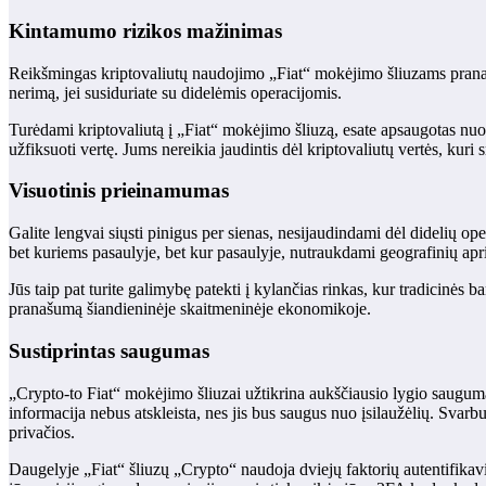
Kintamumo rizikos mažinimas
Reikšmingas kriptovaliutų naudojimo „Fiat“ mokėjimo šliuzams pranašum
nerimą, jei susiduriate su didelėmis operacijomis.
Turėdami kriptovaliutą į „Fiat“ mokėjimo šliuzą, esate apsaugotas nuo ši
užfiksuoti vertę. Jums nereikia jaudintis dėl kriptovaliutų vertės, kuri
Visuotinis prieinamumas
Galite lengvai siųsti pinigus per sienas, nesijaudindami dėl didelių op
bet kuriems pasaulyje, bet kur pasaulyje, nutraukdami geografinių apr
Jūs taip pat turite galimybę patekti į kylančias rinkas, kur tradicinės 
pranašumą šiandieninėje skaitmeninėje ekonomikoje.
Sustiprintas saugumas
„Crypto-to Fiat“ mokėjimo šliuzai užtikrina aukščiausio lygio saugu
informacija nebus atskleista, nes jis bus saugus nuo įsilaužėlių. Svarbu
privačios.
Daugelyje „Fiat“ šliuzų „Crypto“ naudoja dviejų faktorių autentifikav