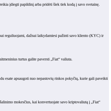
ikia įdiegti papildinį arba pridėti šiek tiek kodą į savo svetainę.
bai reguliuojami, dažnai laikydamiesi pažinti savo kliento (KYC) ir
itmeninius turtus galite paversti „Fiat“ valiuta.
ūdu esate apsaugoti nuo nepastovių rinkos pokyčių, kurie gali paveikti
ašalinimo mokesčius, kai konvertuojate savo kriptovaliutą į „Fiat“