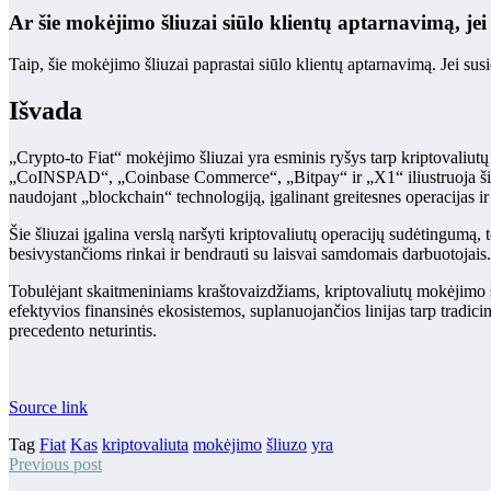
Ar šie mokėjimo šliuzai siūlo klientų aptarnavimą, je
Taip, šie mokėjimo šliuzai paprastai siūlo klientų aptarnavimą. Jei susid
Išvada
„Crypto-to Fiat“ mokėjimo šliuzai yra esminis ryšys tarp kriptovaliutų
„CoINSPAD“, „Coinbase Commerce“, „Bitpay“ ir „X1“ iliustruoja šių
naudojant „blockchain“ technologiją, įgalinant greitesnes operacijas 
Šie šliuzai įgalina verslą naršyti kriptovaliutų operacijų sudėtingumą
besivystančioms rinkai ir bendrauti su laisvai samdomais darbuotojais.
Tobulėjant skaitmeniniams kraštovaizdžiams, kriptovaliutų mokėjimo šliu
efektyvios finansinės ekosistemos, suplanuojančios linijas tarp tradicini
precedento neturintis.
Source link
Tag
Fiat
Kas
kriptovaliuta
mokėjimo
šliuzo
yra
Previous post