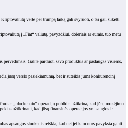
ptovaliutų vertė per trumpą laiką gali svyruoti, o tai gali sukelti
ptovaliutą į „Fiat“ valiutą, pavyzdžiui, doleriais ar eurais, tuo metu
iais pervedimais. Galite parduoti savo produktus ar paslaugas visiems,
šplečia jūsų verslo pasiekiamumą, bet ir suteikia jums konkurencinį
fruotas „blockchain“ operacijų pobūdis užtikrina, kad jūsų mokėjimo
pektas užtikrinant, kad jūsų finansinės operacijos yra saugios ir
ubas apsaugos sluoksnis reiškia, kad net jei kam nors pavyksta gauti