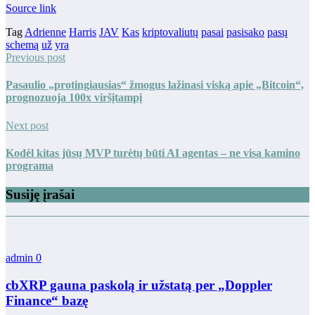
Source link
Tag
Adrienne
Harris
JAV
Kas
kriptovaliutų
pasai
pasisako
pasų
schemą
už
yra
Previous post
Pasaulio „protingiausias“ žmogus lažinasi viską apie „Bitcoin“,
prognozuoja 100x viršįtampį
Next post
Kodėl kitas jūsų MVP turėtų būti AI agentas – ne visa kamino
programa
Susiję įrašai
admin
0
cbXRP gauna paskolą ir užstatą per „Doppler
Finance“ bazę