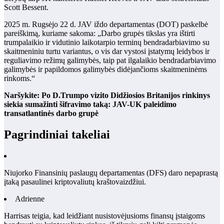
Scott Bessent.
2025 m. Rugsėjo 22 d. JAV iždo departamentas (DOT) paskelbė
pareiškimą, kuriame sakoma: „Darbo grupės tikslas yra ištirti
trumpalaikio ir vidutinio laikotarpio terminų bendradarbiavimo su
skaitmeniniu turtu variantus, o vis dar vystosi įstatymų leidybos ir
reguliavimo režimų galimybės, taip pat ilgalaikio bendradarbiavimo
galimybės ir papildomos galimybės didėjančioms skaitmeninėms
rinkoms.“
Naršykite:
Po D.Trumpo vizito Didžiosios Britanijos rinkinys
siekia sumažinti šifravimo taką: JAV-UK paleidimo
transatlantinės darbo grupė
Pagrindiniai takeliai
Niujorko Finansinių paslaugų departamentas (DFS) daro nepaprastą
įtaką pasaulinei kriptovaliutų kraštovaizdžiui.
Adrienne
Harrisas teigia, kad leidžiant nusistovėjusioms finansų įstaigoms