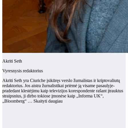
Akriti Seth
Vyresnysis redaktorius
Akriti Seth yra Ciuriche įsikūręs verslo žurnalistas ir kriptovaliutų
redaktorius. Jos aistra žurnalistikai priėmė ją visame pasaulyje-
pradedant klestėjimu kaip televizijos korespondente rašant įtrauktus
straipsnius, ji dirbo tokiose įmonėse kaip „Informa UK“,
„Bloomberg“ … Skaityti daugiau