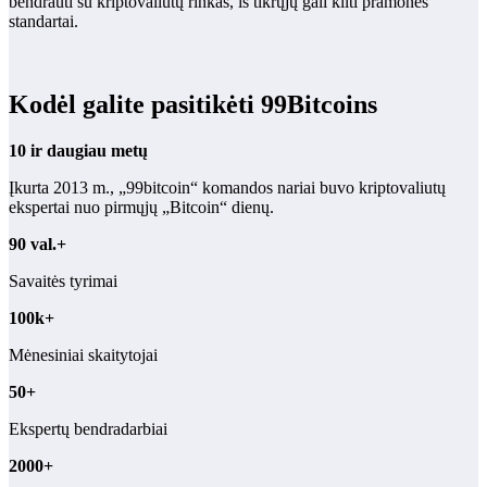
bendrauti su kriptovaliutų rinkas, iš tikrųjų gali kilti pramonės
standartai.
Kodėl galite pasitikėti 99Bitcoins
10 ir daugiau metų
Įkurta 2013 m., „99bitcoin“ komandos nariai buvo kriptovaliutų
ekspertai nuo pirmųjų „Bitcoin“ dienų.
90 val.+
Savaitės tyrimai
100k+
Mėnesiniai skaitytojai
50+
Ekspertų bendradarbiai
2000+