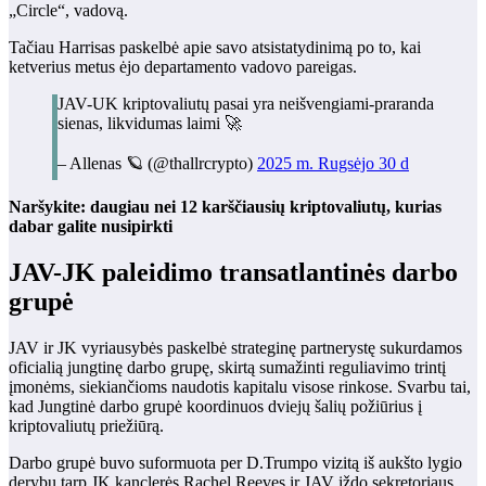
„Circle“, vadovą.
Tačiau Harrisas paskelbė apie savo atsistatydinimą po to, kai
ketverius metus ėjo departamento vadovo pareigas.
JAV-UK kriptovaliutų pasai yra neišvengiami-praranda
sienas, likvidumas laimi 🚀
– Allenas 🪐 (@thallrcrypto)
2025 m. Rugsėjo 30 d
Naršykite: daugiau nei 12 karščiausių kriptovaliutų, kurias
dabar galite nusipirkti
JAV-JK paleidimo transatlantinės darbo
grupė
JAV ir JK vyriausybės paskelbė strateginę partnerystę sukurdamos
oficialią jungtinę darbo grupę, skirtą sumažinti reguliavimo trintį
įmonėms, siekiančioms naudotis kapitalu visose rinkose. Svarbu tai,
kad Jungtinė darbo grupė koordinuos dviejų šalių požiūrius į
kriptovaliutų priežiūrą.
Darbo grupė buvo suformuota per D.Trumpo vizitą iš aukšto lygio
derybų tarp JK kanclerės Rachel Reeves ir JAV iždo sekretoriaus