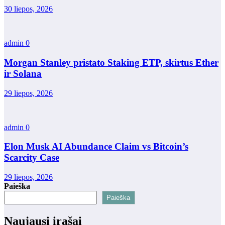
30 liepos, 2026
admin
0
Morgan Stanley pristato Staking ETP, skirtus Ether
ir Solana
29 liepos, 2026
admin
0
Elon Musk AI Abundance Claim vs Bitcoin’s
Scarcity Case
29 liepos, 2026
Paieška
Paieška
Naujausi įrašai