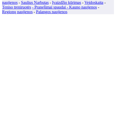
naujienos
-
Saulius Narbutas
-
Įvaizdžio kūrimas
-
Veidoskaita
-
Teniso treniruotės
- Pranešimai spaudai -
Kauno naujienos
-
Regionų naujienos
-
Palangos naujienos