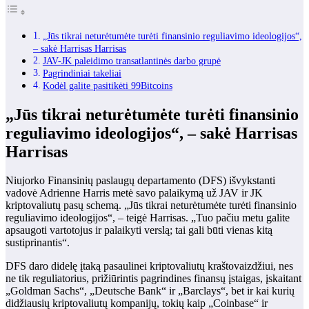
„Jūs tikrai neturėtumėte turėti finansinio reguliavimo ideologijos“,
– sakė Harrisas Harrisas
JAV-JK paleidimo transatlantinės darbo grupė
Pagrindiniai takeliai
Kodėl galite pasitikėti 99Bitcoins
„Jūs tikrai neturėtumėte turėti finansinio
reguliavimo ideologijos“, – sakė Harrisas
Harrisas
Niujorko Finansinių paslaugų departamento (DFS) išvykstanti
vadovė Adrienne Harris metė savo palaikymą už JAV ir JK
kriptovaliutų pasų schemą. „Jūs tikrai neturėtumėte turėti finansinio
reguliavimo ideologijos“, – teigė Harrisas. „Tuo pačiu metu galite
apsaugoti vartotojus ir palaikyti verslą; tai gali būti vienas kitą
sustiprinantis“.
DFS daro didelę įtaką pasaulinei kriptovaliutų kraštovaizdžiui, nes
ne tik reguliatorius, prižiūrintis pagrindines finansų įstaigas, įskaitant
„Goldman Sachs“, „Deutsche Bank“ ir „Barclays“, bet ir kai kurių
didžiausių kriptovaliutų kompanijų, tokių kaip „Coinbase“ ir