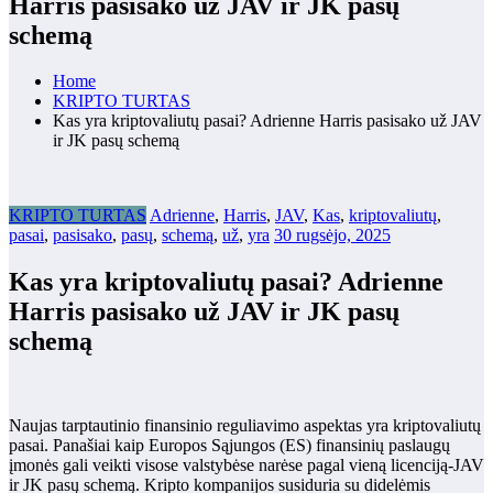
Harris pasisako už JAV ir JK pasų
schemą
Home
KRIPTO TURTAS
Kas yra kriptovaliutų pasai? Adrienne Harris pasisako už JAV
ir JK pasų schemą
KRIPTO TURTAS
Adrienne
,
Harris
,
JAV
,
Kas
,
kriptovaliutų
,
pasai
,
pasisako
,
pasų
,
schemą
,
už
,
yra
30 rugsėjo, 2025
Kas yra kriptovaliutų pasai? Adrienne
Harris pasisako už JAV ir JK pasų
schemą
Naujas tarptautinio finansinio reguliavimo aspektas yra kriptovaliutų
pasai. Panašiai kaip Europos Sąjungos (ES) finansinių paslaugų
įmonės gali veikti visose valstybėse narėse pagal vieną licenciją-JAV
ir JK pasų schemą. Kripto kompanijos susiduria su didelėmis