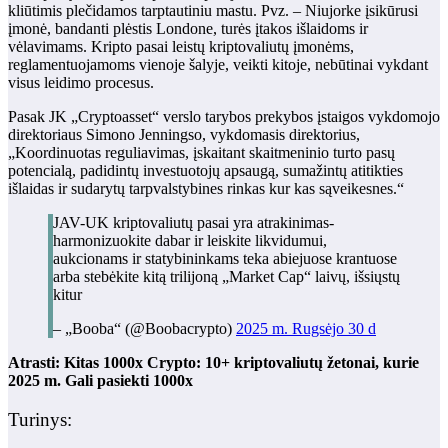
kliūtimis plečidamos tarptautiniu mastu. Pvz. – Niujorke įsikūrusi
įmonė, bandanti plėstis Londone, turės įtakos išlaidoms ir
vėlavimams. Kripto pasai leistų kriptovaliutų įmonėms,
reglamentuojamoms vienoje šalyje, veikti kitoje, nebūtinai vykdant
visus leidimo procesus.
Pasak JK „Cryptoasset“ verslo tarybos prekybos įstaigos vykdomojo
direktoriaus Simono Jenningso, vykdomasis direktorius,
„Koordinuotas reguliavimas, įskaitant skaitmeninio turto pasų
potencialą, padidintų investuotojų apsaugą, sumažintų atitikties
išlaidas ir sudarytų tarpvalstybines rinkas kur kas sąveikesnes.“
JAV-UK kriptovaliutų pasai yra atrakinimas-
harmonizuokite dabar ir leiskite likvidumui,
aukcionams ir statybininkams teka abiejuose krantuose
arba stebėkite kitą trilijoną „Market Cap“ laivų, išsiųstų
kitur
– „Booba“ (@Boobacrypto)
2025 m. Rugsėjo 30 d
Atrasti:
Kitas 1000x Crypto: 10+ kriptovaliutų žetonai, kurie
2025 m. Gali pasiekti 1000x
Turinys: