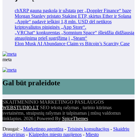
cbXRP gauna paskolą ir užstatą per „Doppler Finance“ bazę
Morgan Stanley pristato Staking ETP, skirtus Ether ir Solana
„Apple“ padavė ieškinį 1,8 mln. USD dėl netikros
kriptovaliutos piniginės „App Store“.
„VRChat“ konkurentas „Somnium Space“ išleidžia didžiausią
atnaujinimą prieš sugrįžimą į „Steam“
Elon Musk AI Abundance Claim vs Bitcoin’s Scarcity Case
meta
Gal būt praleidote
SKAITMENINIO MARKETINGO PASLAUGOS
WEBSTUDIO.LT
SEO tekstų rašymas , turinio kūrimas
svetainėms, straipsnių rašymas ir talpinamas į mūsų valdomus
tinklapius. 2026 | Powered By
SpiceThemes
Draugai: -
Marketingo agentūra
-
Teisinės konsultacijos
-
Skaidrių
skenavimas
-
Klaipedos miesto naujienos
-
Miesto