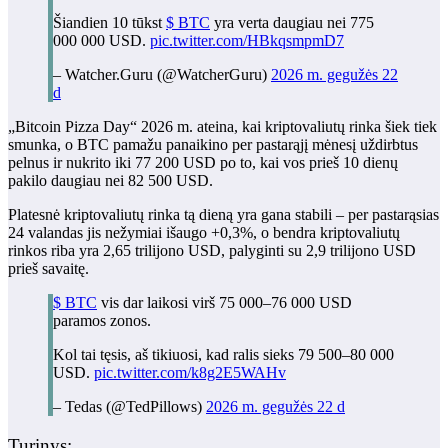
Šiandien 10 tūkst
$ BTC
yra verta daugiau nei 775
000 000 USD.
pic.twitter.com/HBkqsmpmD7
– Watcher.Guru (@WatcherGuru)
2026 m. gegužės 22
d
„Bitcoin Pizza Day“ 2026 m. ateina, kai kriptovaliutų rinka šiek tiek
smunka, o BTC pamažu panaikino per pastarąjį mėnesį uždirbtus
pelnus ir nukrito iki 77 200 USD po to, kai vos prieš 10 dienų
pakilo daugiau nei 82 500 USD.
Platesnė kriptovaliutų rinka tą dieną yra gana stabili – per pastarąsias
24 valandas jis nežymiai išaugo +0,3%, o bendra kriptovaliutų
rinkos riba yra 2,65 trilijono USD, palyginti su 2,9 trilijono USD
prieš savaitę.
$ BTC
vis dar laikosi virš 75 000–76 000 USD
paramos zonos.
Kol tai tęsis, aš tikiuosi, kad ralis sieks 79 500–80 000
USD.
pic.twitter.com/k8g2E5WAHv
– Tedas (@TedPillows)
2026 m. gegužės 22 d
Turinys: