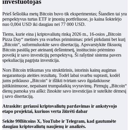
investuotojas
Prieš šešiolika metų Bitcoin buvo tik eksperimentas; Šiandien tai yra
perspektyvus turtas ETF ir įmonių portfeliuose, jo kaina šoktelėjo
nuo 0,004 USD iki daugiau nei 77 000 USD.
Tiems, kurie eina į kriptovaliutų rinką 2026 m., 16-osios „Bitcoin
Pizza Day“ metinės yra svarbus priminimas: prieš pirkdami bet kurį
„Bitcoin“, suformuluokite savo disertaciją. Apsvarstykite fiksuotą
Bitcoin pasiūlą per ateinantį dešimtmetį, institucinio priėmimo
poveikį ir savo investicijų perspektyvą. Ši rašytinė sistema pavers
spekuliaciją pagrįsta investicija.
Nors Bitcoin trūkumas yra struktūrinis, istorinis kainų augimas
negarantuoja ateities rezultatų. Todėl labai svarbu suprasti, kodėl
jums priklauso „Bitcoin“ ir išlikti tvirtam savo ilgalaikiuose
įsitikinimuose, nepaisant trumpalaikių svyravimų. Pirmųjų „Bitcoin“
dienų pamoka yra aiški: žinokite savo investicijas ir sutelkite dėmesį
į savo disertaciją.
Atraskite: geriausi kriptovaliutų pardavimas ir ankstyvojo
etapo projektai, kuriuos verta žiūrėti dabar
Sekite 99Bitcoins X, YouTube ir Telegram, kad gautumėte
daugiau kriptovaliutų naujienų ir analizės.