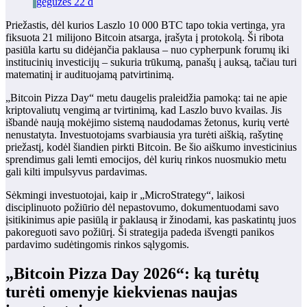
gegužės 22 d
Priežastis, dėl kurios Laszlo 10 000 BTC tapo tokia vertinga, yra
fiksuota 21 milijono Bitcoin atsarga, įrašyta į protokolą. Ši ribota
pasiūla kartu su didėjančia paklausa – nuo ​​cypherpunk forumų iki
institucinių investicijų – sukuria trūkumą, panašų į auksą, tačiau turi
matematinį ir audituojamą patvirtinimą.
„Bitcoin Pizza Day“ metu daugelis praleidžia pamoką: tai ne apie
kriptovaliutų vengimą ar tvirtinimą, kad Laszlo buvo kvailas. Jis
išbandė naują mokėjimo sistemą naudodamas žetonus, kurių vertė
nenustatyta. Investuotojams svarbiausia yra turėti aiškią, rašytinę
priežastį, kodėl šiandien pirkti Bitcoin. Be šio aiškumo investicinius
sprendimus gali lemti emocijos, dėl kurių rinkos nuosmukio metu
gali kilti impulsyvus pardavimas.
Sėkmingi investuotojai, kaip ir „MicroStrategy“, laikosi
disciplinuoto požiūrio dėl nepastovumo, dokumentuodami savo
įsitikinimus apie pasiūlą ir paklausą ir žinodami, kas paskatintų juos
pakoreguoti savo požiūrį. Ši strategija padeda išvengti panikos
pardavimo sudėtingomis rinkos sąlygomis.
„Bitcoin Pizza Day 2026“: ką turėtų
turėti omenyje kiekvienas naujas