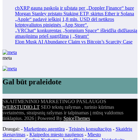
cbXRP gauna paskolą ir užstatą per „Doppler Finance“ bazę
Morgan Stanley pristato Staking ETP, skirtus Ether ir Solana
„Apple“ padavė ieškinį 1,8 mln. USD dėl netikros
kriptovaliutos piniginės „App Store“.
„VRChat“ konkurentas „Somnium Space“ išleidžia didžiausią
atnaujinimą prieš sugrįžimą į „Steam“
Elon Musk AI Abundance Claim vs Bitcoin’s Scarcity Case
meta
Gal būt praleidote
SKAITMENINIO MARKETINGO PASLAUGOS
WEBSTUDIO.LT
SEO tekstų rašymas , turinio kūrimas
svetainėms, straipsnių rašymas ir talpinamas į mūsų valdomus
tinklapius. 2026 | Powered By
SpiceThemes
Draugai: -
Marketingo agentūra
-
Teisinės konsultacijos
-
Skaidrių
skenavimas
-
Klaipedos miesto naujienos
-
Miesto