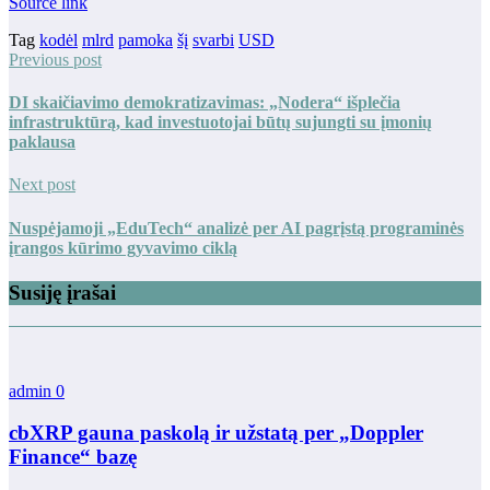
Source link
Tag
kodėl
mlrd
pamoka
šį
svarbi
USD
Previous post
DI skaičiavimo demokratizavimas: „Nodera“ išplečia
infrastruktūrą, kad investuotojai būtų sujungti su įmonių
paklausa
Next post
Nuspėjamoji „EduTech“ analizė per AI pagrįstą programinės
įrangos kūrimo gyvavimo ciklą
Susiję įrašai
admin
0
cbXRP gauna paskolą ir užstatą per „Doppler
Finance“ bazę