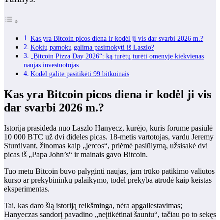
Kas yra Bitcoin picos diena ir kodėl ji vis dar svarbi 2026 m.?
Kokių pamokų galima pasimokyti iš Laszlo?
„Bitcoin Pizza Day 2026“: ką turėtų turėti omenyje kiekvienas
naujas investuotojas
Kodėl galite pasitikėti 99 bitkoinais
Kas yra Bitcoin picos diena ir kodėl ji vis
dar svarbi 2026 m.?
Istorija prasideda nuo Laszlo Hanyecz, kūrėjo, kuris forume pasiūlė
10 000 BTC už dvi dideles picas. 18-metis vartotojas, vardu Jeremy
Sturdivant, žinomas kaip „jercos“, priėmė pasiūlymą, užsisakė dvi
picas iš „Papa John’s“ ir mainais gavo Bitcoin.
Tuo metu Bitcoin buvo palyginti naujas, jam trūko patikimo valiutos
kurso ar prekybininkų palaikymo, todėl prekyba atrodė kaip keistas
eksperimentas.
Tai, kas daro šią istoriją reikšminga, nėra apgailestavimas;
Hanyeczas sandorį pavadino „neįtikėtinai šauniu“, tačiau po to sekęs