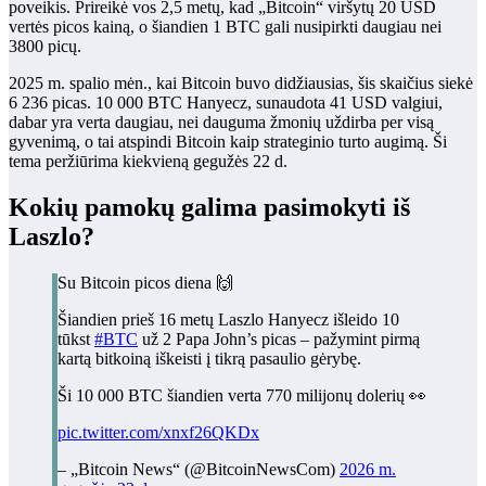
poveikis. Prireikė vos 2,5 metų, kad „Bitcoin“ viršytų 20 USD
vertės picos kainą, o šiandien 1 BTC gali nusipirkti daugiau nei
3800 picų.
2025 m. spalio mėn., kai Bitcoin buvo didžiausias, šis skaičius siekė
6 236 picas. 10 000 BTC Hanyecz, sunaudota 41 USD valgiui,
dabar yra verta daugiau, nei dauguma žmonių uždirba per visą
gyvenimą, o tai atspindi Bitcoin kaip strateginio turto augimą. Ši
tema peržiūrima kiekvieną gegužės 22 d.
Kokių pamokų galima pasimokyti iš
Laszlo?
Su Bitcoin picos diena 🙌
Šiandien prieš 16 metų Laszlo Hanyecz išleido 10
tūkst
#BTC
už 2 Papa John’s picas – pažymint pirmą
kartą bitkoiną iškeisti į tikrą pasaulio gėrybę.
Ši 10 000 BTC šiandien verta 770 milijonų dolerių 👀
pic.twitter.com/xnxf26QKDx
– „Bitcoin News“ (@BitcoinNewsCom)
2026 m.