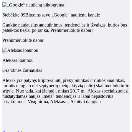
Stebėkite 99Bitcoins savo „Google“ naujienų kanale
Gaukite naujausius atnaujinimus, tendencijas ir įžvalgas, kurios bus
pateiktos tiesiai po ranka. Prenumeruokite dabar!
Prenumeruokite dabar
Aleksas Ioannou
Grandinės žurnalistas
Alexas yra patyręs kriptovaliutų prekybininkas ir rinkos analitikas,
turintis daugiau nei septynerių metų aktyvią patirtį skaitmeninio turto
srityje. Nuo tada, kai įžengė į rinkas 2017 m., Alexas specializuojasi
nustatydamas naujas „meta“ tendencijas ir labai nepastovius
pasakojimus. Visų pirma, Aleksas… Skaityti daugiau