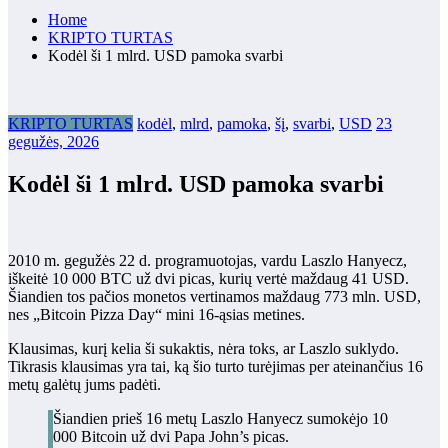
Home
KRIPTO TURTAS
Kodėl ši 1 mlrd. USD pamoka svarbi
KRIPTO TURTAS
kodėl
,
mlrd
,
pamoka
,
šį
,
svarbi
,
USD
23
gegužės, 2026
Kodėl ši 1 mlrd. USD pamoka svarbi
2010 m. gegužės 22 d. programuotojas, vardu Laszlo Hanyecz,
iškeitė 10 000 BTC už dvi picas, kurių vertė maždaug 41 USD.
Šiandien tos pačios monetos vertinamos maždaug 773 mln. USD,
nes „Bitcoin Pizza Day“ mini 16-ąsias metines.
Klausimas, kurį kelia ši sukaktis, nėra toks, ar Laszlo suklydo.
Tikrasis klausimas yra tai, ką šio turto turėjimas per ateinančius 16
metų galėtų jums padėti.
Šiandien prieš 16 metų Laszlo Hanyecz sumokėjo 10
000 Bitcoin už dvi Papa John’s picas.