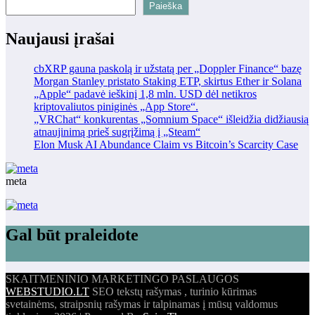
Paieška
Naujausi įrašai
cbXRP gauna paskolą ir užstatą per „Doppler Finance“ bazę
Morgan Stanley pristato Staking ETP, skirtus Ether ir Solana
„Apple“ padavė ieškinį 1,8 mln. USD dėl netikros
kriptovaliutos piniginės „App Store“.
„VRChat“ konkurentas „Somnium Space“ išleidžia didžiausią
atnaujinimą prieš sugrįžimą į „Steam“
Elon Musk AI Abundance Claim vs Bitcoin’s Scarcity Case
meta
Gal būt praleidote
SKAITMENINIO MARKETINGO PASLAUGOS
WEBSTUDIO.LT
SEO tekstų rašymas , turinio kūrimas
svetainėms, straipsnių rašymas ir talpinamas į mūsų valdomus