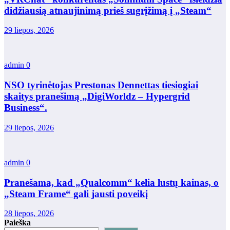
didžiausią atnaujinimą prieš sugrįžimą į „Steam“
29 liepos, 2026
admin
0
NSO tyrinėtojas Prestonas Dennettas tiesiogiai
skaitys pranešimą „DigiWorldz – Hypergrid
Business“.
29 liepos, 2026
admin
0
Pranešama, kad „Qualcomm“ kelia lustų kainas, o
„Steam Frame“ gali jausti poveikį
28 liepos, 2026
Paieška