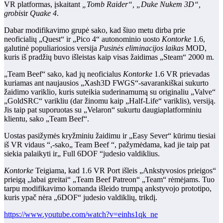
VR platformas, įskaitant
„Tomb Raider“, „Duke Nukem 3D“,
grobis
ir
Quake 4
.
Dabar modifikavimo grupė sako, kad šiuo metu dirba prie
neoficialių „Quest“ ir „Pico 4“ autonominio uosto
Kontorke
1.6,
galutinė populiariosios versija
Pusinės eliminacijos laikas
MOD,
kuris iš pradžių buvo išleistas kaip visas žaidimas „Steam“ 2000 m.
„Team Beef“ sako, kad jų neoficialus
Kontorke
1.6 VR prievadas
kuriamas ant naujausios „Xash3D FWGS“-savarankiškai sukurto
žaidimo variklio, kuris suteikia suderinamumą su originaliu „Valve“
„GoldSRC“ varikliu (dar žinomu kaip „Half-Life“ variklis), versiją.
Jis taip pat suporuotas su „Velaron“ sukurtu daugiaplatforminiu
klientu, sako „Team Beef“.
Uostas pasižymės kryžminiu žaidimu ir „Easy Sever“ kūrimu tiesiai
iš VR vidaus “,-sako„ Team Beef “, pažymėdama, kad jie taip pat
siekia palaikyti ir„ Full 6DOF “judesio valdiklius.
Kontorke
Teigiama, kad 1.6 VR Port išleis „Ankstyvosios prieigos“
prieigą „labai greitai“ „Team Beef Patreon“ „Team“ rėmėjams. Tuo
tarpu modifikavimo komanda išleido trumpą ankstyvojo prototipo,
kuris ypač nėra „6DOF“ judesio valdiklių, trikdį.
https://www.youtube.com/watch?v=einhs1qk_ne