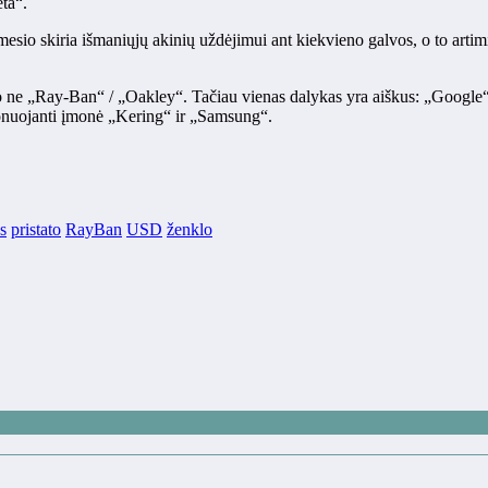
ta“.
sio skiria išmaniųjų akinių uždėjimui ant kiekvieno galvos, o to artimi
 o ne „Ray-Ban“ / „Oakley“. Tačiau vienas dalykas yra aiškus: „Google
onuojanti įmonė „Kering“ ir „Samsung“.
s
pristato
RayBan
USD
ženklo