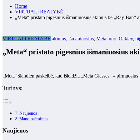
Home
VIRTUALI REALYBĖ
„Meta“ pristato pigesnius išmaniuosius akinius be „Ray-Ban“
VIRTUALI REALYBĖ
akinius
,
išmaniuosius
,
Meta
,
nuo
,
Oakley
,
pi
„Meta“ pristato pigesnius išmaniuosius a
„Meta“ šiandien paskelbė, kad išleidžia „Meta Glasses“ – pirmuosius b
Turinys:
Naujienos
Mano paėmimas
Naujienos