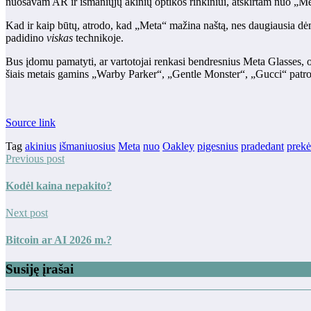
nuosavam AR ir išmaniųjų akinių optikos rinkiniui, atskirtam nuo „Me
Kad ir kaip būtų, atrodo, kad „Meta“ mažina naštą, nes daugiausia dėme
padidino
viskas
technikoje.
Bus įdomu pamatyti, ar vartotojai renkasi bendresnius Meta Glasses,
šiais metais gamins „Warby Parker“, „Gentle Monster“, „Gucci“ patr
Source link
Tag
akinius
išmaniuosius
Meta
nuo
Oakley
pigesnius
pradedant
prekė
Previous post
Kodėl kaina nepakito?
Next post
Bitcoin ar AI 2026 m.?
Susiję įrašai