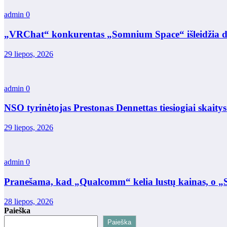
admin
0
„VRChat“ konkurentas „Somnium Space“ išleidžia did
29 liepos, 2026
admin
0
NSO tyrinėtojas Prestonas Dennettas tiesiogiai skait
29 liepos, 2026
admin
0
Pranešama, kad „Qualcomm“ kelia lustų kainas, o „S
28 liepos, 2026
Paieška
Paieška