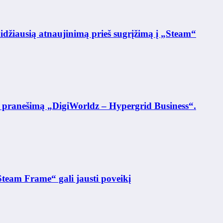
žiausią atnaujinimą prieš sugrįžimą į „Steam“
ys pranešimą „DigiWorldz – Hypergrid Business“.
team Frame“ gali jausti poveikį