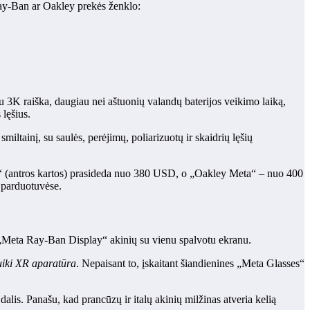
 Ray-Ban ar Oakley prekės ženklo:
u 3K raiška, daugiau nei aštuonių valandų baterijos veikimo laiką,
 lęšius.
smiltainį, su saulės, perėjimų, poliarizuotų ir skaidrių lęšių
(antros kartos) prasideda nuo 380 USD, o „Oakley Meta“ – nuo ​​400
 parduotuvėse.
ių „Meta Ray-Ban Display“ akinių su vienu spalvotu ekranu.
uiki XR aparatūra
. Nepaisant to, įskaitant šiandienines „Meta Glasses“
alis. Panašu, kad prancūzų ir italų akinių milžinas atveria kelią