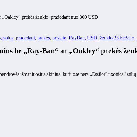
 ar „Oakley“ prekės ženklo, pradedant nuo 300 USD
gesnius
,
pradedant
,
prekės
,
pristato
,
RayBan
,
USD
,
ženklo
23 birželio,
kinius be „Ray-Ban“ ar „Oakley“ prekės žen
endrovės išmaniuosius akinius, kuriuose nėra „EssilorLuxottica“ stilių