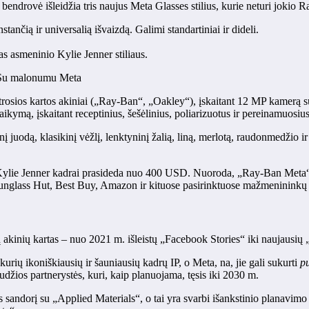
 bendrovė išleidžia tris naujus Meta Glasses stilius, kurie neturi jokio
ančią ir universalią išvaizdą. Galimi standartiniai ir dideli.
s asmeninio Kylie Jenner stiliaus.
 | Su malonumu Meta
ntrosios kartos akiniai („Ray-Ban“, „Oakley“), įskaitant 12 MP kamerą s
ikymą, įskaitant receptinius, šešėlinius, poliarizuotus ir pereinamuosius
į juodą, klasikinį vėžlį, lenktyninį žalią, liną, merlotą, raudonmedžio ir 
ylie Jenner kadrai prasideda nuo 400 USD. Nuoroda, „Ray-Ban Meta“ 
Sunglass Hut, Best Buy, Amazon ir kituose pasirinktuose mažmenininkų
 akinių kartas – nuo ​​2021 m. išleistų „Facebook Stories“ iki naujaus
 kurių ikoniškiausių ir šauniausių kadrų IP, o Meta, na, jie gali sukurti
p
udžios partnerystės, kuri, kaip planuojama, tęsis iki 2030 m.
sandorį su „Applied Materials“, o tai yra svarbi išankstinio planavimo d