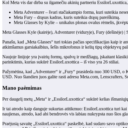
Kol Meta vis dar dirba su ilgamečiu akinių partneriu EssilorLuxottica,
Meta Adventurer – švari stačiakampio forma, kuri suteikia nesenst
Meta Fury – drąsus kadras, kuris suteikia drąsų pareiškimą.
Meta Glasses by Kylie – unikalus plonas ovalus rėmelis, įkvėpta
Meta Glasses Kyle (kairėje), Adventurer (viduryje), Fury (dešinėje)
Panašu, kad „Meta Glasses“ turi tokias pačias specifikacijas kaip ir a
atkimšamus garsiakalbius, šešis mikrofonus ir kelių tipų objektyvų pala
Naujoje linijoje yra įvairių formų, spalvų ir medžiagų, įskaitant klasikin
parinktimis, kurias sukūrė EssilorLuxottica – iš viso yra 26 stiliai.
Pažymėtina, kad „Adventurer“ ir „Fury“ prasideda nuo 300 USD, o K
USD. Nuo šiandien juos galite rasti adresu Meta.com, Lenscrafters, 
Mano paėmimas
Per daugelį metų „Meta“ ir „EssilorLuxottica“ sukūrė kelias išmaniųjų
Ir tai atrodo kaip danguje sukurtas atitikmuo: EssilorLuxottica turi kai
naujienas, atrodo, kad abi bendrovės vis labiau nukrypsta nuo šios gla
Praėjusią savaitę „EssilorLuxottica“ paskelbė, kad sudaro savo optikos 