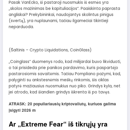
Pasak VanEcko, ši pastaroji nuosmukis iš esmės yra
„skolos mažinimas be kapituliacijos“. Paaiškinta paprasta
angliškai? Prekybininkai, naudojantys skolintus pinigus
(svertą), yra nuplaunami, tačiau ilgamečiai tikintieji
neparduoda.
(Šaltinis – Crypto Liquidations, CoinGlass)
„Coinglass“ duomenys rodo, kad milijardai buvo likviduoti,
o tai prisideda prie panikos pardavimo, kuris paspartėjo
pastarosiomis savaitėmis. Tačiau Pompliano pažymi, kad,
palyginti su ankstesnėmis meškų rinkomis, šis ciklas
patyrė mažiausius nuosmukius nuo piko. Grindys kyla, net
jei atrodo, kad šiandien grindys iškrenta iš po tavęs.
ATRASK: 20 populiariausių kriptovaliutų, kuriuos galima
įsigyti 2026 m
Ar „Extreme Fear“ iš tikrųjų yra