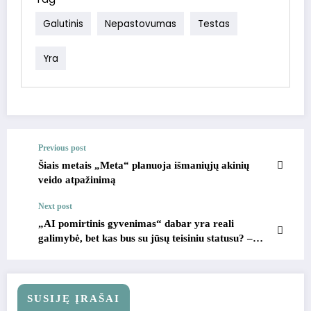
Galutinis
Nepastovumas
Testas
Yra
Previous post
Šiais metais „Meta“ planuoja išmaniųjų akinių
veido atpažinimą
Next post
„AI pomirtinis gyvenimas“ dabar yra reali
galimybė, bet kas bus su jūsų teisiniu statusu? –
Hipertinklo verslas
SUSIJĘ ĮRAŠAI