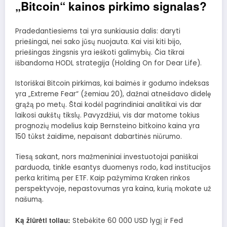
„Bitcoin“ kainos pirkimo signalas?
Pradedantiesiems tai yra sunkiausia dalis: daryti
priešingai, nei sako jūsų nuojauta. Kai visi kiti bijo,
priešingas žingsnis yra ieškoti galimybių. Čia tikrai
išbandoma HODL strategija (Holding On for Dear Life).
Istoriškai Bitcoin pirkimas, kai baimės ir godumo indeksas
yra „Extreme Fear“ (žemiau 20), dažnai atnešdavo didelę
grąžą po metų. Štai kodėl pagrindiniai analitikai vis dar
laikosi aukštų tikslų. Pavyzdžiui, vis dar matome tokius
prognozių modelius kaip
Bernsteino bitkoino kaina yra
150 tūkst
žaidime, nepaisant dabartinės niūrumo.
Tiesą sakant, nors mažmeniniai investuotojai paniškai
parduoda, tinkle esantys duomenys rodo, kad institucijos
perka kritimą per ETF. Kaip pažymima Kraken rinkos
perspektyvoje, nepastovumas yra kaina, kurią mokate už
našumą.
Ką žiūrėti toliau:
Stebėkite 60 000 USD lygį ir Fed