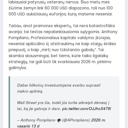
labiausiai patyrusių veteranų nervus. Šiuo metu mes
žiūrime žemyn link 60 000 USD diapazono, toli nuo 100
000 USD aukščiausių euforijos, kurią matėme neseniai.
Tačiau, anot pramonės ekspertų, tai nėra katastrofiška
avarija; tai testas nepalankiausiomis sąlygomis. Anthony
Pompliano, Profesionalaus kapitalo valdymo įkūrėjas,
neseniai apibūdino šį atsitraukimą ne kaip staigų širdies
priepuolį, o kaip „mirtį nuo tūkstančio gabalų“. Tai
skamba skausmingai, bet tiems, kurie taiko ilgalaikę
strategiją, tai gali būti tik svarbiausia 2026 m. pirkimo
galimybė.
Dabar bitkoinų investuotojams svarbu suprasti
makro aplinką.
Wall Street yra čia, todėl jūs turite atkreipti dėmesį į
tai, ką jie galvoja ir daro.
pic.twitter.com/OJJhoX479l
– Anthony Pompliano 🌪 (@APompliano)
2026 m.
vasario 13 d