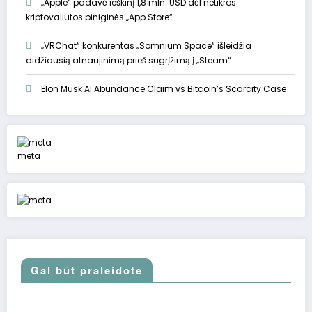
„Apple“ padavė ieškinį 1,8 mln. USD dėl netikros
kriptovaliutos piniginės „App Store“.
„VRChat“ konkurentas „Somnium Space“ išleidžia
didžiausią atnaujinimą prieš sugrįžimą į „Steam“
Elon Musk AI Abundance Claim vs Bitcoin’s Scarcity Case
meta
Gal būt praleidote