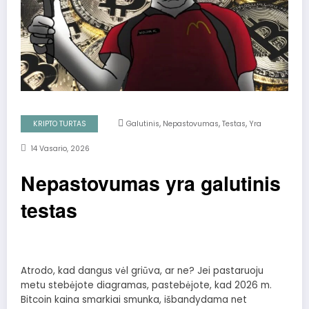
,
,
,
KRIPTO TURTAS
Galutinis
Nepastovumas
Testas
Yra
14 Vasario, 2026
Nepastovumas yra galutinis
testas
Atrodo, kad dangus vėl griūva, ar ne? Jei pastaruoju
metu stebėjote diagramas, pastebėjote, kad 2026 m.
Bitcoin kaina smarkiai smunka, išbandydama net