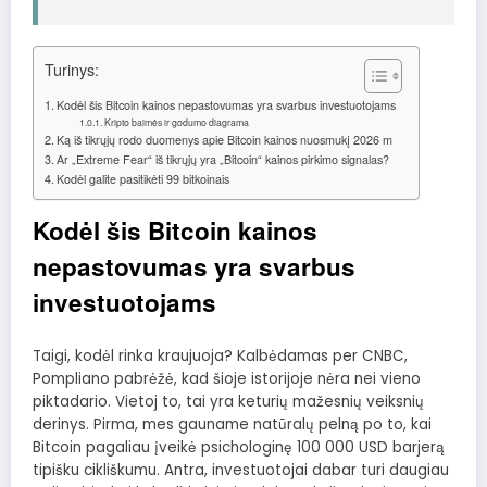
Turinys:
Kodėl šis Bitcoin kainos nepastovumas yra svarbus investuotojams
Kripto baimės ir godumo diagrama
Ką iš tikrųjų rodo duomenys apie Bitcoin kainos nuosmukį 2026 m
Ar „Extreme Fear“ iš tikrųjų yra „Bitcoin“ kainos pirkimo signalas?
Kodėl galite pasitikėti 99 bitkoinais
Kodėl šis Bitcoin kainos
nepastovumas yra svarbus
investuotojams
Taigi, kodėl rinka kraujuoja? Kalbėdamas per CNBC,
Pompliano pabrėžė, kad šioje istorijoje nėra nei vieno
piktadario. Vietoj to, tai yra keturių mažesnių veiksnių
derinys. Pirma, mes gauname natūralų pelną po to, kai
Bitcoin pagaliau įveikė psichologinę 100 000 USD barjerą
tipišku cikliškumu. Antra, investuotojai dabar turi daugiau