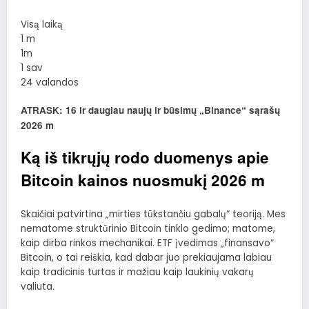
Visą laiką
1 m
1m
1 sav
24 valandos
ATRASK: 16 ir daugiau naujų ir būsimų „Binance“ sąrašų
2026 m
Ką iš tikrųjų rodo duomenys apie
Bitcoin kainos nuosmukį 2026 m
Skaičiai patvirtina „mirties tūkstančiu gabalų“ teoriją. Mes
nematome struktūrinio Bitcoin tinklo gedimo; matome,
kaip dirba rinkos mechanikai. ETF įvedimas „finansavo“
Bitcoin, o tai reiškia, kad dabar juo prekiaujama labiau
kaip tradicinis turtas ir mažiau kaip laukinių vakarų
valiuta.