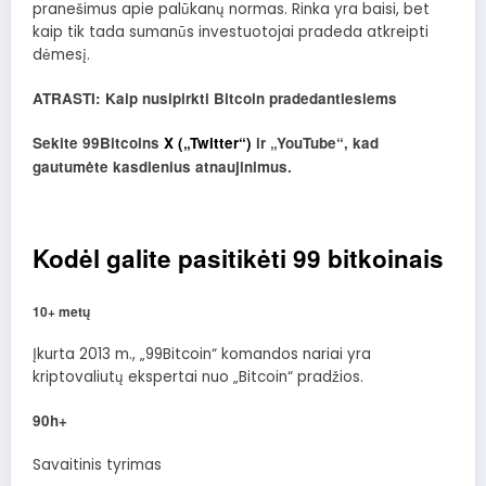
pranešimus apie palūkanų normas. Rinka yra baisi, bet
kaip tik tada sumanūs investuotojai pradeda atkreipti
dėmesį.
ATRASTI: Kaip nusipirkti Bitcoin pradedantiesiems
Sekite 99Bitcoins
X („Twitter“)
ir „YouTube“, kad
gautumėte kasdienius atnaujinimus.
Kodėl galite pasitikėti 99 bitkoinais
10+ metų
Įkurta 2013 m., „99Bitcoin“ komandos nariai yra
kriptovaliutų ekspertai nuo „Bitcoin“ pradžios.
90h+
Savaitinis tyrimas