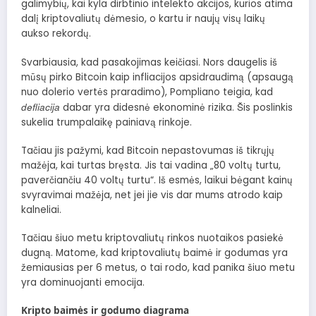
galimybių, kai kyla dirbtinio intelekto akcijos, kurios atima
dalį kriptovaliutų dėmesio, o kartu ir naujų visų laikų
aukso rekordų.
Svarbiausia, kad pasakojimas keičiasi. Nors daugelis iš
mūsų pirko Bitcoin kaip infliacijos apsidraudimą (apsaugą
nuo dolerio vertės praradimo), Pompliano teigia, kad
defliacija
dabar yra didesnė ekonominė rizika. Šis poslinkis
sukelia trumpalaikę painiavą rinkoje.
Tačiau jis pažymi, kad Bitcoin nepastovumas iš tikrųjų
mažėja, kai turtas bręsta. Jis tai vadina „80 voltų turtu,
paverčiančiu 40 voltų turtu“. Iš esmės, laikui bėgant kainų
svyravimai mažėja, net jei jie vis dar mums atrodo kaip
kalneliai.
Tačiau šiuo metu kriptovaliutų rinkos nuotaikos pasiekė
dugną. Matome, kad kriptovaliutų baimė ir godumas yra
žemiausias per 6 metus, o tai rodo, kad panika šiuo metu
yra dominuojanti emocija.
Kripto baimės ir godumo diagrama