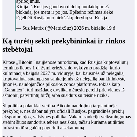
apribojimus.
Kinija iš Rusijos gaudavo didelių nuolaidų prieš
blokadą, jos metu ir po jos. Epšteino režimas siekė
išgelbėti Rusiją nuo niekšiškų derybų su Rusija
— Suz Matrix (@MatrixSuz) 2026 m. birželio 19 d
Ką turėtų sekti prekybininkai ir rinkos
stebėtojai
Kitose „Bitcoin“ naujienose nurodoma, kad Rusijos kriptovaliutų
terminas liepos 1 d. žymi griežtesnio vykdymo pradžią, kurio
kulminacija baigsis 2027 m. viduryje, kai bausmės už nelegalią
kriptovaliutą sutampa su sankcijomis už nelegalią bankininkystę.
Įmonės, naudojančios pilkosios zonos platformas, tokias kaip
„Garantex“, turi maždaug dvylika mėnesių pereiti prie vienos iš
aštuonių patvirtintų biržų arba susidurs su teisine rizika.
Ši politika palankiai vertina Bitcoin naudojimą tarptautinėje
prekyboje, nes dabar tai yra oficiali Rusijos, pagrindinės prekių
eksportuotojos, valstybės politika. Vakarų sankcijų veiksmingumas
stebint šiuos sandorius tebėra neaiškus, tačiau kuriama atitikties
infrastruktūra galėtų pagerinti atsekamumą.