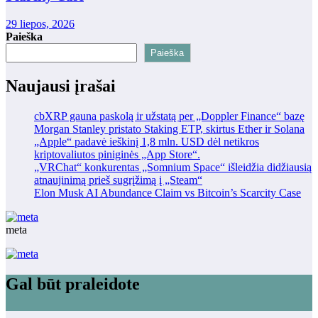
29 liepos, 2026
Paieška
Paieška
Naujausi įrašai
cbXRP gauna paskolą ir užstatą per „Doppler Finance“ bazę
Morgan Stanley pristato Staking ETP, skirtus Ether ir Solana
„Apple“ padavė ieškinį 1,8 mln. USD dėl netikros
kriptovaliutos piniginės „App Store“.
„VRChat“ konkurentas „Somnium Space“ išleidžia didžiausią
atnaujinimą prieš sugrįžimą į „Steam“
Elon Musk AI Abundance Claim vs Bitcoin’s Scarcity Case
meta
Gal būt praleidote