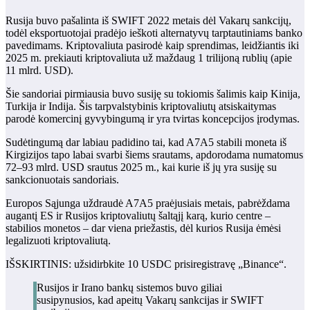
Rusija buvo pašalinta iš SWIFT 2022 metais dėl Vakarų sankcijų,
todėl eksportuotojai pradėjo ieškoti alternatyvų tarptautiniams banko
pavedimams. Kriptovaliuta pasirodė kaip sprendimas, leidžiantis iki
2025 m. prekiauti kriptovaliuta už maždaug 1 trilijoną rublių (apie
11 mlrd. USD).
Šie sandoriai pirmiausia buvo susiję su tokiomis šalimis kaip Kinija,
Turkija ir Indija. Šis tarpvalstybinis kriptovaliutų atsiskaitymas
parodė komercinį gyvybingumą ir yra tvirtas koncepcijos įrodymas.
Sudėtingumą dar labiau padidino tai, kad A7A5 stabili moneta iš
Kirgizijos tapo labai svarbi šiems srautams, apdorodama numatomus
72–93 mlrd. USD srautus 2025 m., kai kurie iš jų yra susiję su
sankcionuotais sandoriais.
Europos Sąjunga uždraudė A7A5 praėjusiais metais, pabrėždama
augantį ES ir Rusijos kriptovaliutų šaltąjį karą, kurio centre –
stabilios monetos – dar viena priežastis, dėl kurios Rusija ėmėsi
legalizuoti kriptovaliutą.
IŠSKIRTINIS: užsidirbkite 10 USDC prisiregistravę „Binance“.
Rusijos ir Irano bankų sistemos buvo giliai
susipynusios, kad apeitų Vakarų sankcijas ir SWIFT