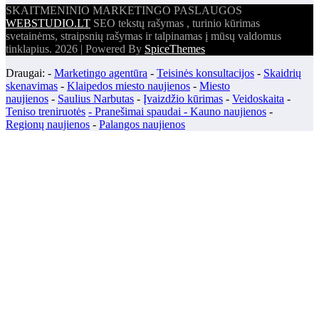
SKAITMENINIO MARKETINGO PASLAUGOS
WEBSTUDIO.LT
SEO tekstų rašymas , turinio kūrimas
svetainėms, straipsnių rašymas ir talpinamas į mūsų valdomus
tinklapius. 2026 | Powered By
SpiceThemes
Draugai: -
Marketingo agentūra
-
Teisinės konsultacijos
-
Skaidrių
skenavimas
-
Klaipedos miesto naujienos
-
Miesto
naujienos
-
Saulius Narbutas
-
Įvaizdžio kūrimas
-
Veidoskaita
-
Teniso treniruotės
- Pranešimai spaudai -
Kauno naujienos
-
Regionų naujienos
-
Palangos naujienos