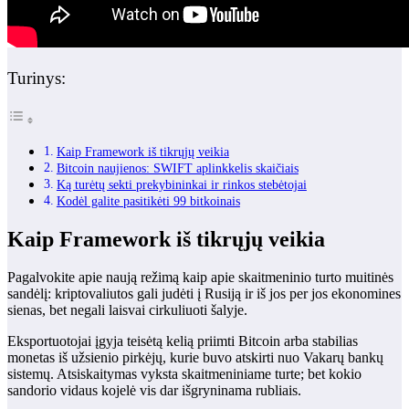
Turinys:
Kaip Framework iš tikrųjų veikia
Bitcoin naujienos: SWIFT aplinkkelis skaičiais
Ką turėtų sekti prekybininkai ir rinkos stebėtojai
Kodėl galite pasitikėti 99 bitkoinais
Kaip Framework iš tikrųjų veikia
Pagalvokite apie naują režimą kaip apie skaitmeninio turto muitinės
sandėlį: kriptovaliutos gali judėti į Rusiją ir iš jos per jos ekonomines
sienas, bet negali laisvai cirkuliuoti šalyje.
Eksportuotojai įgyja teisėtą kelią priimti Bitcoin arba stabilias
monetas iš užsienio pirkėjų, kurie buvo atskirti nuo Vakarų bankų
sistemų. Atsiskaitymas vyksta skaitmeniniame turte; bet kokio
sandorio vidaus kojelė vis dar išgryninama rubliais.