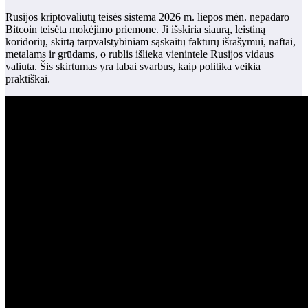
Rusijos kriptovaliutų teisės sistema 2026 m. liepos mėn. nepadaro
Bitcoin teisėta mokėjimo priemone. Ji išskiria siaurą, leistiną
koridorių, skirtą tarpvalstybiniam sąskaitų faktūrų išrašymui, naftai,
metalams ir grūdams, o rublis išlieka vienintele Rusijos vidaus
valiuta. Šis skirtumas yra labai svarbus, kaip politika veikia
praktiškai.