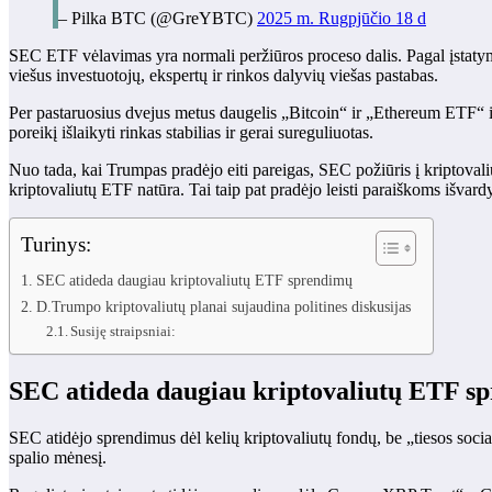
– Pilka BTC (@GreYBTC)
2025 m. Rugpjūčio 18 d
SEC ETF vėlavimas yra normali peržiūros proceso dalis. Pagal įstatymą 
viešus investuotojų, ekspertų ir rinkos dalyvių viešas pastabas.
Per pastaruosius dvejus metus daugelis „Bitcoin“ ir „Ethereum ETF“ iš
poreikį išlaikyti rinkas stabilias ir gerai sureguliuotas.
Nuo tada, kai Trumpas pradėjo eiti pareigas, SEC požiūris į kriptovaliu
kriptovaliutų ETF natūra. Tai taip pat pradėjo leisti paraiškoms išvar
Turinys:
SEC atideda daugiau kriptovaliutų ETF sprendimų
D.Trumpo kriptovaliutų planai sujaudina politines diskusijas
Susiję straipsniai:
SEC atideda daugiau kriptovaliutų ETF s
SEC atidėjo sprendimus dėl kelių kriptovaliutų fondų, be „tiesos s
spalio mėnesį.