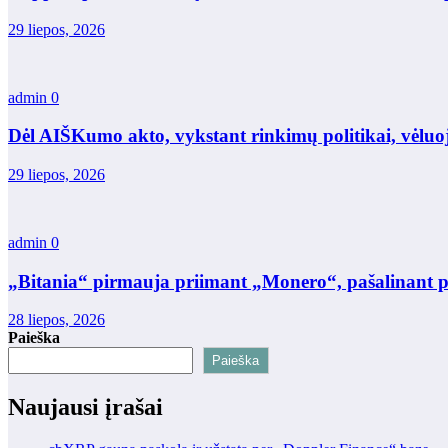
29 liepos, 2026
admin
0
Dėl AIŠKumo akto, vykstant rinkimų politikai, vėluo
29 liepos, 2026
admin
0
„Bitania“ pirmauja priimant „Monero“, pašalinant 
28 liepos, 2026
Paieška
Paieška
Naujausi įrašai