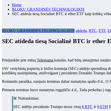
Home
BLOKŲ GRANDINĖS TECHNOLOGIJOS
SEC atideda tiesą Socialinė BTC ir ether ETF kaip kritikų vėlia
BLOKŲ GRANDINĖS TECHNOLOGIJOS
atideda
,
BTC
,
ETF
,
Et
SEC atideda tiesą Socialinė BTC ir ether E
Prisijunkite prie mūsų
Telegrama
kanalas, kad būtų atnaujintas naujie
JAV vertybinių popierių ir biržos komisija (SEC) atidėjo sprendimą dė
konfliktų susirūpinimą, atsižvelgiant į prezidento Donaldo Trumpo d
Remiantis paraiška, naujasis terminas dabar numatytas spalio 8 d., O S
Pirmasis terminas buvo nustatytas rugpjūčio 4 d., Tada perkeltas į rugs
🚨 Nutraukimas:
SEC atidėjo prezidento Trumpo tiesos vietą
$ BTC
Ir
$ ETH
E