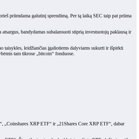
prieš priimdama galutinį sprendimą. Per tą laiką SEC taip pat priima
 atsargus, bandydamas subalansuoti stiprią investuotojų paklausą ir
taisykles, leidžiančias įgaliotiems dalyviams sukurti ir išpirkti
mybėmis tam tikrose „bitcoin“ fonduose.
 ETF“, „Coinshares XRP ETF“ ir „21Shares Core XRP ETF“, dabar