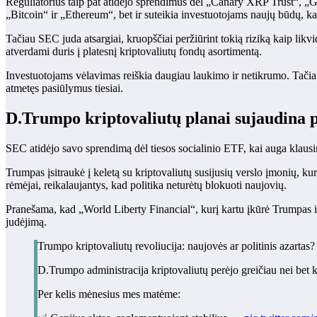
Reguliatorius taip pat atidėjo sprendimus dėl „Canary XRP Trust“, „G
„Bitcoin“ ir „Ethereum“, bet ir suteikia investuotojams naujų būdų, kai
Tačiau SEC juda atsargiai, kruopščiai peržiūrint tokią riziką kaip lik
atverdami duris į platesnį kriptovaliutų fondų asortimentą.
Investuotojams vėlavimas reiškia daugiau laukimo ir netikrumo. Tačiau
atmetęs pasiūlymus tiesiai.
D.Trumpo kriptovaliutų planai sujaudina po
SEC atidėjo savo sprendimą dėl tiesos socialinio ETF, kai auga klaus
Trumpas įsitraukė į keletą su kriptovaliutų susijusių verslo įmonių, kuri
rėmėjai, reikalaujantys, kad politika neturėtų blokuoti naujovių.
Pranešama, kad „World Liberty Financial“, kurį kartu įkūrė Trumpas i
judėjimą.
Trumpo kriptovaliutų revoliucija: naujovės ar politinis azartas?
D.Trumpo administracija kriptovaliutų perėjo greičiau nei bet 
Per kelis mėnesius mes matėme: