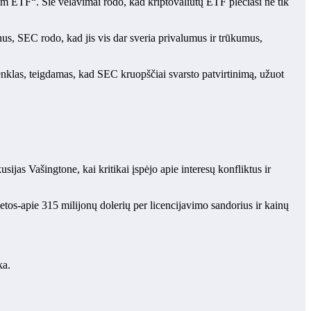
um ETF“. Šie vėlavimai rodo, kad kriptovaliutų ETF plečiasi ne tik
nus, SEC rodo, kad jis vis dar sveria privalumus ir trūkumus,
enklas, teigdamas, kad SEC kruopščiai svarsto patvirtinimą, užuot
sijas Vašingtone, kai kritikai įspėjo apie interesų konfliktus ir
tos-apie 315 milijonų dolerių per licencijavimo sandorius ir kainų
ka.