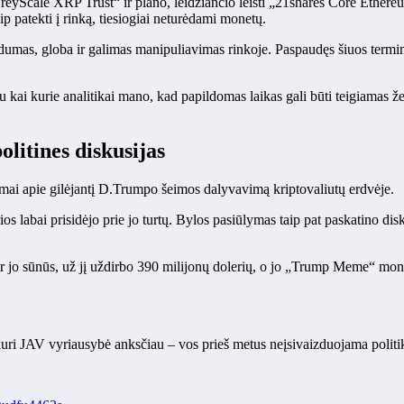
reyScale XRP Trust“ ir plano, leidžiančio leisti „21shares Core Ethere
p patekti į rinką, tiesiogiai neturėdami monetų.
vidumas, globa ir galimas manipuliavimas rinkoje. Paspaudęs šiuos termi
 kai kurie analitikai mano, kad papildomas laikas gali būti teigiamas ž
litines diskusijas
imai apie gilėjantį D.Trumpo šeimos dalyvavimą kriptovaliutų erdvėje.
os labai prisidėjo prie jo turtų. Bylos pasiūlymas taip pat paskatino disku
r jo sūnūs, už jį uždirbo 390 milijonų dolerių, o jo „Trump Meme“ mone
kuri JAV vyriausybė anksčiau – vos prieš metus neįsivaizduojama politi