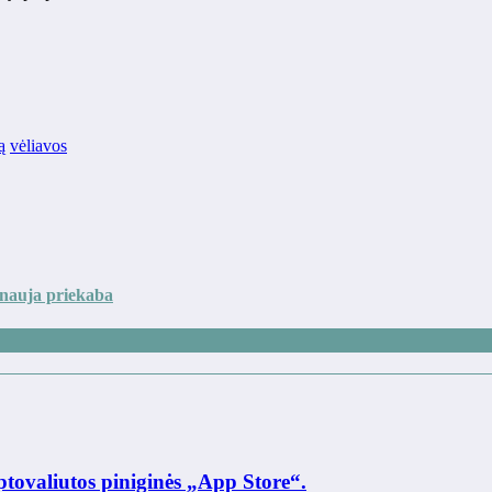
ą
vėliavos
 nauja priekaba
ptovaliutos piniginės „App Store“.