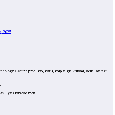
o, 2025
ology Group“ produkto, kuris, kaip teigia kritikai, kelia interesų
.
pasiūlytas birželio mėn.