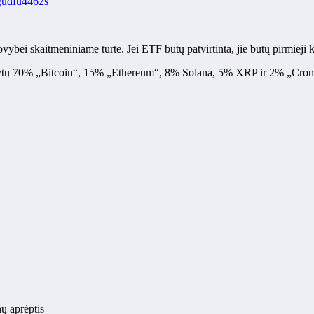
/gudfu4462s
ybei skaitmeniniame turte. Jei ETF būtų patvirtinta, jie būtų pirmieji k
rytų 70% „Bitcoin“, 15% „Ethereum“, 8% Solana, 5% XRP ir 2% „Cron
nų aprėptis