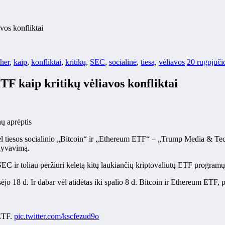
vos konfliktai
her
,
kaip
,
konfliktai
,
kritikų
,
SEC
,
socialinė
,
tiesą
,
vėliavos
20 rugpjūči
TF kaip kritikų vėliavos konfliktai
nų aprėptis
l tiesos socialinio „Bitcoin“ ir „Ethereum ETF“ – „Trump Media & Techn
alyvavimą.
EC ir toliau peržiūri keletą kitų laukiančių kriptovaliutų ETF programų
ėjo 18 d. Ir dabar vėl atidėtas iki spalio 8 d. Bitcoin ir Ethereum ETF, 
TF.
pic.twitter.com/kscfezud9o