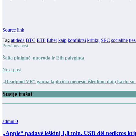
Source link
Tag
atideda
BTC
ETF
Ether
kaip
konfliktai
kritikų
SEC
socialinė
ties
Previous post
Šalta piniginė, nuoroda ir Eth palyginta
Next post
„Deadpool VR“ gauna lapkričio mėnesio išleidimo datą kartu su
Susiję įrašai
admin
0
„Apple“ padavė ieškinį 1,8 mln. USD dėl netikros kri