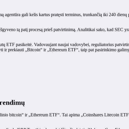
agentūra gali kelis kartus pratęsti terminus, trunkančią iki 240 dienų 
gyveno tą patį procesą prieš patvirtinimą. Analitikai sako, kad SEC yra
tų ETF pasikeitė. Vadovaujant naujai vadovybei, reguliatorius patvirtino 
dyti ir prekiauti „Bitcoin“ ir „Ethereum ETF“, taip pat pasirinkimo gali
prendimų
ocialinio bitcoin“ ir „Ethereum ETF“. Tai apima „Coinshares Litecoin