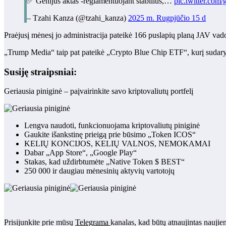
✅ Genijus aktas -reglamentuojant stabilius,…
pic.twitter.com
– Tzahi Kanza (@tzahi_kanza)
2025 m. Rugpjūčio 15 d
Praėjusį mėnesį jo administracija pateikė 166 puslapių planą JAV vadov
„Trump Media“ taip pat pateikė „Crypto Blue Chip ETF“, kurį suda
Susiję straipsniai:
Geriausia piniginė – paįvairinkite savo kriptovaliutų portfelį
Lengva naudoti, funkcionuojama kriptovaliutų piniginė
Gaukite išankstinę prieigą prie būsimo „Token ICOS“
KELIŲ KONCIJOS, KELIŲ VALNOS, NEMOKAMAI
Dabar „App Store“, „Google Play“
Stakas, kad uždirbtumėte „Native Token $ BEST“
250 000 ir daugiau mėnesinių aktyvių vartotojų
Prisijunkite prie mūsų
Telegrama
kanalas, kad būtų atnaujintas naujie