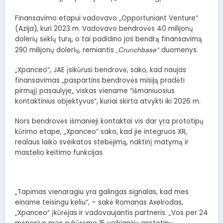
Finansavimo etapui vadovavo „Opportuniant Venture“
(Azija), kuri 2023 m. Vadovavo bendrovės 40 milijonų
dolerių sėklų turą, o tai padidino jos bendrą finansavimą
„Crunchbase“
290 milijonų dolerių, remiantis
duomenys.
„Xpanceo“, JAE įsikūrusi bendrovė, sako, kad naujas
finansavimas „paspartins bendrovės misiją pradėti
pirmąjį pasaulyje„ viskas viename “išmaniuosius
kontaktinius objektyvus“, kuriai skirta atvykti iki 2026 m.
Nors bendrovės išmanieji kontaktai vis dar yra prototipų
kūrimo etape, „Xpanceo“ sako, kad jie integruos XR,
realaus laiko sveikatos stebėjimą, naktinį matymą ir
mastelio keitimo funkcijas.
„Tapimas vienaragiu yra galingas signalas, kad mes
einame teisingu keliu“, – sakė Romanas Axelrodas,
„Xpanceo“ įkūrėjas ir vadovaujantis partneris. „Vos per 24