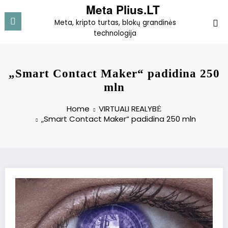
Skip
Meta Plius.LT
to
Meta, kripto turtas, blokų grandinės
content
technologija
„Smart Contact Maker“ padidina 250
mln
Home
VIRTUALI REALYBĖ
„Smart Contact Maker“ padidina 250 mln