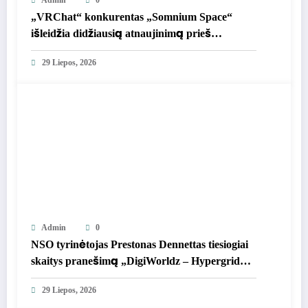
Admin
0
„VRChat“ konkurentas „Somnium Space“
išleidžia didžiausią atnaujinimą prieš
sugrįžimą į „Steam“
29 Liepos, 2026
Admin
0
NSO tyrinėtojas Prestonas Dennettas tiesiogiai
skaitys pranešimą „DigiWorldz – Hypergrid
Business“.
29 Liepos, 2026