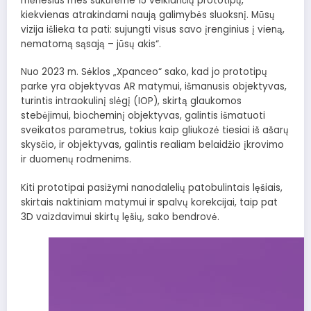
mėnesius mes sukūrėme 15 veikiančių prototipų,
kiekvienas atrakindami naują galimybės sluoksnį. Mūsų
vizija išlieka ta pati: sujungti visus savo įrenginius į vieną,
nematomą sąsają – jūsų akis“.
Nuo 2023 m. Sėklos „Xpanceo“ sako, kad jo prototipų
parke yra objektyvas AR matymui, išmanusis objektyvas,
turintis intraokulinį slėgį (IOP), skirtą glaukomos
stebėjimui, biocheminį objektyvas, galintis išmatuoti
sveikatos parametrus, tokius kaip gliukozė tiesiai iš ašarų
skysčio, ir objektyvas, galintis realiam belaidžio įkrovimo
ir duomenų rodmenims.
Kiti prototipai pasižymi nanodalelių patobulintais lęšiais,
skirtais naktiniam matymui ir spalvų korekcijai, taip pat
3D vaizdavimui skirtų lęšių, sako bendrovė.