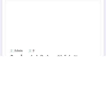
Admin
0
Pranešama, kad „Qualcomm“ kelia lustų
kainas, o „Steam Frame“ gali jausti poveikį
28 Liepos, 2026
Paieška