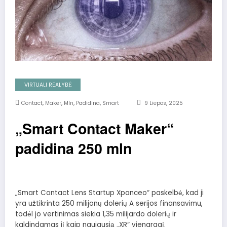
VIRTUALI REALYBĖ
,
,
,
,
Contact
Maker
Mln
Padidina
Smart
9 Liepos, 2025
„Smart Contact Maker“
padidina 250 mln
„Smart Contact Lens Startup Xpanceo“ paskelbė, kad ji
yra užtikrinta 250 milijonų dolerių A serijos finansavimu,
todėl jo vertinimas siekia 1,35 milijardo dolerių ir
kaldindamas jį kaip naujausią „XR“ vienaragį.