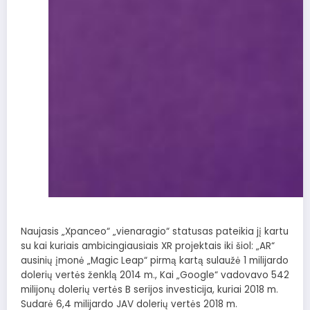
Naujasis „Xpanceo“ „vienaragio“ statusas pateikia jį kartu
su kai kuriais ambicingiausiais XR projektais iki šiol: „AR“
ausinių įmonė „Magic Leap“ pirmą kartą sulaužė 1 milijardo
dolerių vertės ženklą 2014 m., Kai „Google“ vadovavo 542
milijonų dolerių vertės B serijos investicija, kuriai 2018 m.
Sudarė 6,4 milijardo JAV dolerių vertės 2018 m.