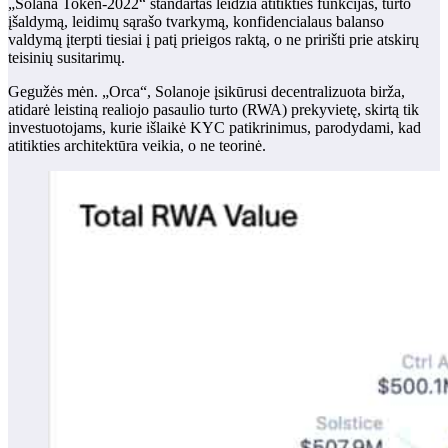
„Solana Token-2022“ standartas leidžia atitikties funkcijas, turto
įšaldymą, leidimų sąrašo tvarkymą, konfidencialaus balanso
valdymą įterpti tiesiai į patį prieigos raktą, o ne pririšti prie atskirų
teisinių susitarimų.
Gegužės mėn. „Orca“, Solanoje įsikūrusi decentralizuota birža,
atidarė leistiną realiojo pasaulio turto (RWA) prekyvietę, skirtą tik
investuotojams, kurie išlaikė KYC patikrinimus, parodydami, kad
atitikties architektūra veikia, o ne teorinė.