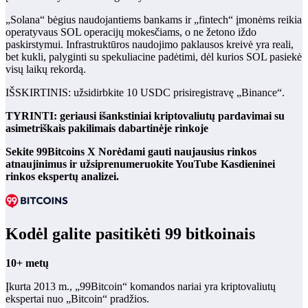
„Solana“ bėgius naudojantiems bankams ir „fintech“ įmonėms reikia
operatyvaus SOL operacijų mokesčiams, o ne žetono iždo
paskirstymui. Infrastruktūros naudojimo paklausos kreivė yra reali,
bet kukli, palyginti su spekuliacine padėtimi, dėl kurios SOL pasiekė
visų laikų rekordą.
IŠSKIRTINIS: užsidirbkite 10 USDC prisiregistravę „Binance“.
TYRINTI: geriausi išankstiniai kriptovaliutų pardavimai su
asimetriškais pakilimais dabartinėje rinkoje
Sekite 99Bitcoins
X
Norėdami gauti naujausius rinkos
atnaujinimus ir užsiprenumeruokite
YouTube
Kasdieninei
rinkos ekspertų analizei.
Kodėl galite pasitikėti 99 bitkoinais
10+ metų
Įkurta 2013 m., „99Bitcoin“ komandos nariai yra kriptovaliutų
ekspertai nuo „Bitcoin“ pradžios.