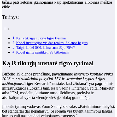
tačiau pats žetonas įkainojamas kaip spekuliacinis altkoinas meškos
cikle.
Turinys:
Ką iš tikrųjų nustatė tigro tyrimai
Kodėl institucijos vis dar renkasi Solanos bėgius
Taigi, kodėl SOL kaina sumažėjo 75%?
Kodėl galite pasitikėti 99 bitkoinais
Ką iš tikrųjų nustatė tigro tyrimai
Birželio 19 dienos pranešime, pavadintame
Interneto kapitalo rinka
2026 m.: struktūriniai pokyčiai JAV ir strateginė kryptis Azijos
institucijoms
„Tiger Research“ nustatė, kad „Solana“ yra pagrindinis
infrastruktūros sluoksnis tam, ką ji vadina „Internet Capital Markets“
arba ICM, modeliu, kuriame turto išleidimas, prekyba ir
atsiskaitymai vyksta vienoje viešoje blokų grandinėje.
Įmonės tyrimų vadovas Yoon Seung-sik sakė: „Patvirtinimas baigėsi,
bet standartai dar nepataisyti. Ši spraga yra būtent galimybių langas,
kuriuo gali pasinaudoti vėluojantys asmenys.”