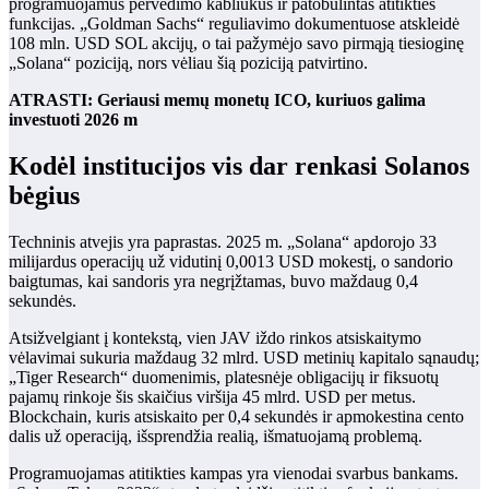
programuojamus pervedimo kabliukus ir patobulintas atitikties
funkcijas. „Goldman Sachs“ reguliavimo dokumentuose atskleidė
108 mln. USD SOL akcijų, o tai pažymėjo savo pirmąją tiesioginę
„Solana“ poziciją, nors vėliau šią poziciją patvirtino.
ATRASTI: Geriausi memų monetų ICO, kuriuos galima
investuoti 2026 m
Kodėl institucijos vis dar renkasi Solanos
bėgius
Techninis atvejis yra paprastas. 2025 m. „Solana“ apdorojo 33
milijardus operacijų už vidutinį 0,0013 USD mokestį, o sandorio
baigtumas, kai sandoris yra negrįžtamas, buvo maždaug 0,4
sekundės.
Atsižvelgiant į kontekstą, vien JAV iždo rinkos atsiskaitymo
vėlavimai sukuria maždaug 32 mlrd. USD metinių kapitalo sąnaudų;
„Tiger Research“ duomenimis, platesnėje obligacijų ir fiksuotų
pajamų rinkoje šis skaičius viršija 45 mlrd. USD per metus.
Blockchain, kuris atsiskaito per 0,4 sekundės ir apmokestina cento
dalis už operaciją, išsprendžia realią, išmatuojamą problemą.
Programuojamas atitikties kampas yra vienodai svarbus bankams.