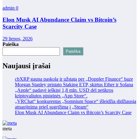
admin
0
Elon Musk AI Abundance Claim vs Bitcoin’s
Scarcity Case
29 liepos, 2026
Paieška
Paieška
Naujausi įrašai
cbXRP gauna paskolą ir užstatą per „Doppler Finance“ bazę
Morgan Stanley pristato Staking ETP, skirtus Ether ir Solana
„Apple“ padavė ieškinį 1,8 mln. USD dėl netikros
kriptovaliutos piniginės „App Store“.
„VRChat“ konkurentas „Somnium Space“ išleidžia didžiausią
atnaujinimą prieš sugrįžimą į „Steam“
Elon Musk AI Abundance Claim vs Bitcoin’s Scarcity Case
meta