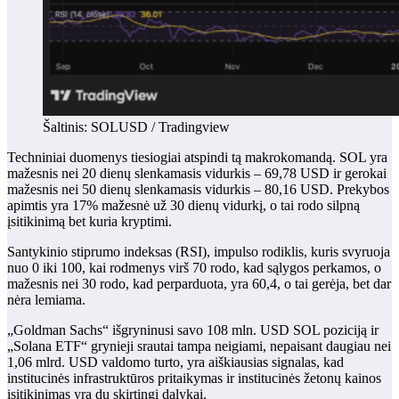
Šaltinis: SOLUSD / Tradingview
Techniniai duomenys tiesiogiai atspindi tą makrokomandą. SOL yra
mažesnis nei 20 dienų slenkamasis vidurkis – 69,78 USD ir gerokai
mažesnis nei 50 dienų slenkamasis vidurkis – 80,16 USD. Prekybos
apimtis yra 17% mažesnė už 30 dienų vidurkį, o tai rodo silpną
įsitikinimą bet kuria kryptimi.
Santykinio stiprumo indeksas (RSI), impulso rodiklis, kuris svyruoja
nuo 0 iki 100, kai rodmenys virš 70 rodo, kad sąlygos perkamos, o
mažesnis nei 30 rodo, kad perparduota, yra 60,4, o tai gerėja, bet dar
nėra lemiama.
„Goldman Sachs“ išgryninusi savo 108 mln. USD SOL poziciją ir
„Solana ETF“ grynieji srautai tampa neigiami, nepaisant daugiau nei
1,06 mlrd. USD valdomo turto, yra aiškiausias signalas, kad
institucinės infrastruktūros pritaikymas ir institucinės žetonų kainos
įsitikinimas yra du skirtingi dalykai.