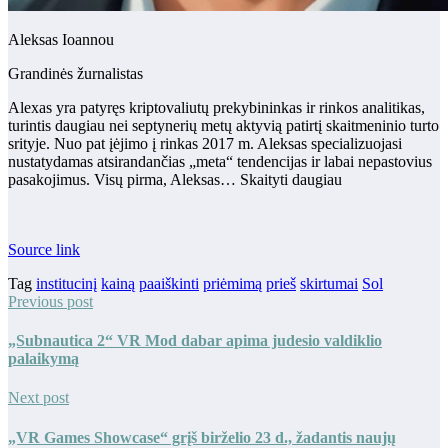
Aleksas Ioannou
Grandinės žurnalistas
Alexas yra patyręs kriptovaliutų prekybininkas ir rinkos analitikas,
turintis daugiau nei septynerių metų aktyvią patirtį skaitmeninio turto
srityje. Nuo pat įėjimo į rinkas 2017 m. Aleksas specializuojasi
nustatydamas atsirandančias „meta“ tendencijas ir labai nepastovius
pasakojimus. Visų pirma, Aleksas… Skaityti daugiau
Source link
Tag
institucinį
kainą
paaiškinti
priėmimą
prieš
skirtumai
Sol
Previous post
„Subnautica 2“ VR Mod dabar apima judesio valdiklio
palaikymą
Next post
„VR Games Showcase“ grįš birželio 23 d., žadantis naujų