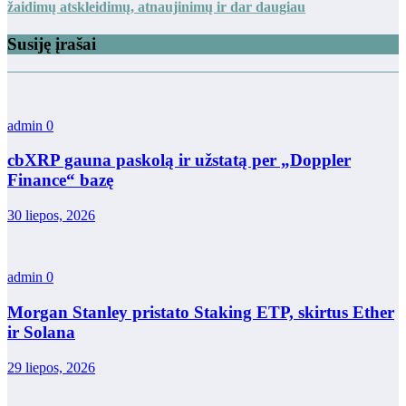
žaidimų atskleidimų, atnaujinimų ir dar daugiau
Susiję įrašai
admin
0
cbXRP gauna paskolą ir užstatą per „Doppler
Finance“ bazę
30 liepos, 2026
admin
0
Morgan Stanley pristato Staking ETP, skirtus Ether
ir Solana
29 liepos, 2026