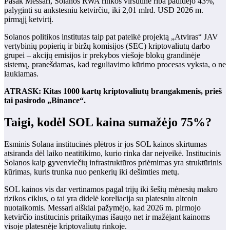
Pasak Messari, Solanos RWA rinkos viršutinė riba padidėjo 43%,
palyginti su ankstesniu ketvirčiu, iki 2,01 mlrd. USD 2026 m.
pirmąjį ketvirtį.
Solanos politikos institutas taip pat pateikė projektą „Atviras“ JAV
vertybinių popierių ir biržų komisijos (SEC) kriptovaliutų darbo
grupei – akcijų emisijos ir prekybos viešoje blokų grandinėje
sistemą, pranešdamas, kad reguliavimo kūrimo procesas vyksta, o ne
laukiamas.
ATRASK: Kitas 1000 kartų kriptovaliutų brangakmenis, prieš
tai pasirodo „Binance“.
Taigi, kodėl SOL kaina sumažėjo 75%?
Esminis Solana institucinės plėtros ir jos SOL kainos skirtumas
atsiranda dėl laiko neatitikimo, kurio rinka dar neįveikė. Institucinis
Solanos kaip gyvenviečių infrastruktūros priėmimas yra struktūrinis
kūrimas, kuris trunka nuo penkerių iki dešimties metų.
SOL kainos vis dar vertinamos pagal trijų iki šešių mėnesių makro
rizikos ciklus, o tai yra didelė koreliacija su platesniu altcoin
nuotaikomis. Messari aiškiai pažymėjo, kad 2026 m. pirmojo
ketvirčio institucinis pritaikymas išaugo net ir mažėjant kainoms
visoje platesnėje kriptovaliutų rinkoje.