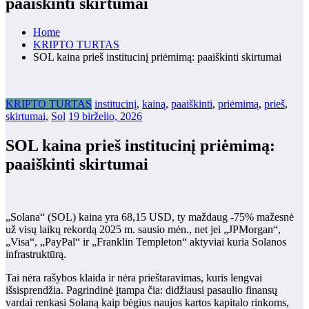
paaiškinti skirtumai
Home
KRIPTO TURTAS
SOL kaina prieš institucinį priėmimą: paaiškinti skirtumai
KRIPTO TURTAS
institucinį
,
kainą
,
paaiškinti
,
priėmimą
,
prieš
,
skirtumai
,
Sol
19 birželio, 2026
SOL kaina prieš institucinį priėmimą:
paaiškinti skirtumai
„Solana“ (SOL) kaina yra 68,15 USD, ty maždaug -75% mažesnė
už visų laikų rekordą 2025 m. sausio mėn., net jei „JPMorgan“,
„Visa“, „PayPal“ ir „Franklin Templeton“ aktyviai kuria Solanos
infrastruktūrą.
Tai nėra rašybos klaida ir nėra prieštaravimas, kuris lengvai
išsisprendžia. Pagrindinė įtampa čia: didžiausi pasaulio finansų
vardai renkasi Solaną kaip bėgius naujos kartos kapitalo rinkoms,