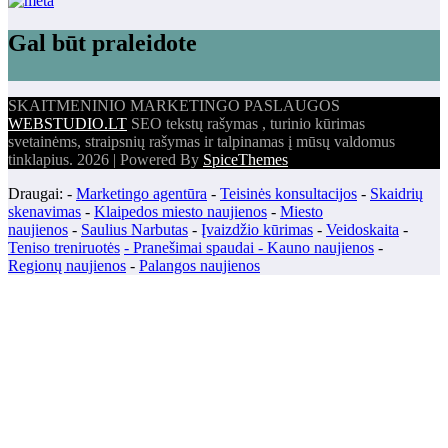
Gal būt praleidote
SKAITMENINIO MARKETINGO PASLAUGOS
WEBSTUDIO.LT
SEO tekstų rašymas , turinio kūrimas
svetainėms, straipsnių rašymas ir talpinamas į mūsų valdomus
tinklapius. 2026 | Powered By
SpiceThemes
Draugai: -
Marketingo agentūra
-
Teisinės konsultacijos
-
Skaidrių
skenavimas
-
Klaipedos miesto naujienos
-
Miesto
naujienos
-
Saulius Narbutas
-
Įvaizdžio kūrimas
-
Veidoskaita
-
Teniso treniruotės
- Pranešimai spaudai -
Kauno naujienos
-
Regionų naujienos
-
Palangos naujienos