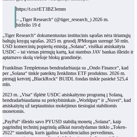
https://t.co/rET3BZ3emm
– „Tiger Research“ (@tiger_research_) 2026 m.
birželio 19 d
„Tiger Research“ dokumentuotas institucinis sąrašas nėra tiriamųjų
baltųjų knygų sąrašas. 2025 m. gruodį JPMorgan surengė 50 mln.
USD komercinių popierių emisiją „Solana“, visiškai atsiskaityta
USDC – tai vienas pirmųjų kartų, kai stambus JAV bankas išleido ir
aptarnavo skolą viešoje blokų grandinėje.
Franklinas Templetonas bendradarbiauja su „Ondo Finance“, kad
per „Solana“ tinkle pateiktų ženklintus ETF produktus. 2026 m.
pirmąjį ketvirtį „BlackRock“ BUIDL fondas tinkle pasiekė 525,4
mln.
2023 m. „Visa“ išplėtė USDC atsiskaitymo programą į Solaną,
bendradarbiaudama su prekybininkais „Worldpay“ ir „Nuvei“, kad
atsiskaitytų už tarptautinius mokėjimus tiesiogiai stabiliomis
monetomis.
„PayPal“ išleido savo PYUSD stabilią monetą „Solana“, kaip
pagrindinį techninį pagrindą aiškiai nurodydamas tinklo „Token-
2022“ standartą, kuris įgalina konfidencialius pervedimus,