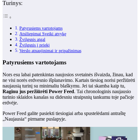
Turinys:
Patyrusiems vartotojams
Atsiliepimai Sveiki atvykę
Žvilgsnis atgal
Žvilgsnis į priekį
Verslo atnaujinimai ir pripažinimas
Patyrusiems vartotojams
Nors esu labai patenkintas naujosios svetainės išvaizda, žinau, kad
ne visi norės erdvesnio išplanavimo. Kartais tiesiog norisi peržiūrėti
naujausią turinį su minimaliu blaškymu. Jei tai skamba kaip tu,
Raginu jus peržiūrėti Power Feed
. Tai chronologinis naujausio
turinio sklaidos kanalas su didesniu straipsnių tankumu toje pačioje
erdvėje.
Power Feed galite pasiekti tiesiogiai arba spustelėdami antraštę
„Naujausia“ pirmame puslapyje.