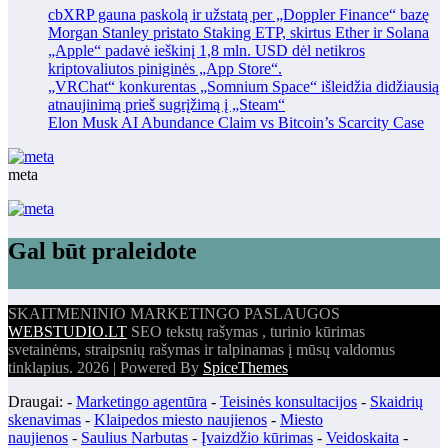
cbXRP gauna paskolą ir užstatą per „Doppler Finance“ bazę
Morgan Stanley pristato Staking ETP, skirtus Ether ir Solana
„Apple“ padavė ieškinį 1,8 mln. USD dėl netikros
kriptovaliutos piniginės „App Store“.
„VRChat“ konkurentas „Somnium Space“ išleidžia didžiausią
atnaujinimą prieš sugrįžimą į „Steam“
Elon Musk AI Abundance Claim vs Bitcoin’s Scarcity Case
meta
Gal būt praleidote
SKAITMENINIO MARKETINGO PASLAUGOS
WEBSTUDIO.LT
SEO tekstų rašymas , turinio kūrimas
svetainėms, straipsnių rašymas ir talpinamas į mūsų valdomus
tinklapius. 2026 | Powered By
SpiceThemes
Draugai: -
Marketingo agentūra
-
Teisinės konsultacijos
-
Skaidrių
skenavimas
-
Klaipedos miesto naujienos
-
Miesto
naujienos
-
Saulius Narbutas
-
Įvaizdžio kūrimas
-
Veidoskaita
-