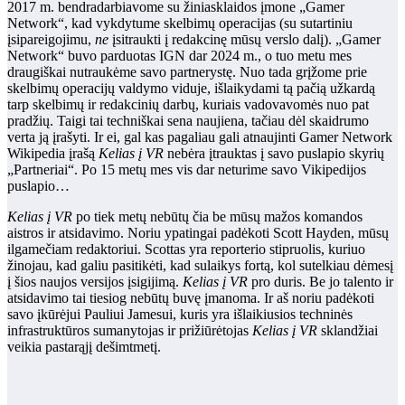
2017 m. bendradarbiavome su žiniasklaidos įmone „Gamer
Network“, kad vykdytume skelbimų operacijas (su sutartiniu
įsipareigojimu,
ne
įsitraukti į redakcinę mūsų verslo dalį). „Gamer
Network“ buvo parduotas IGN dar 2024 m., o tuo metu mes
draugiškai nutraukėme savo partnerystę. Nuo tada grįžome prie
skelbimų operacijų valdymo viduje, išlaikydami tą pačią užkardą
tarp skelbimų ir redakcinių darbų, kuriais vadovavomės nuo pat
pradžių. Taigi tai techniškai sena naujiena, tačiau dėl skaidrumo
verta ją įrašyti. Ir ei, gal kas pagaliau gali atnaujinti Gamer Network
Wikipedia įrašą
Kelias į VR
nebėra įtrauktas į savo puslapio skyrių
„Partneriai“. Po 15 metų mes vis dar neturime savo Vikipedijos
puslapio…
Kelias į VR
po tiek metų nebūtų čia be mūsų mažos komandos
aistros ir atsidavimo. Noriu ypatingai padėkoti Scott Hayden, mūsų
ilgamečiam redaktoriui. Scottas yra reporterio stipruolis, kuriuo
žinojau, kad galiu pasitikėti, kad sulaikys fortą, kol sutelkiau dėmesį
į šios naujos versijos įsigijimą.
Kelias į VR
pro duris. Be jo talento ir
atsidavimo tai tiesiog nebūtų buvę įmanoma. Ir aš noriu padėkoti
savo įkūrėjui Pauliui Jamesui, kuris yra išlaikiusios techninės
infrastruktūros sumanytojas ir prižiūrėtojas
Kelias į VR
sklandžiai
veikia pastarąjį dešimtmetį.