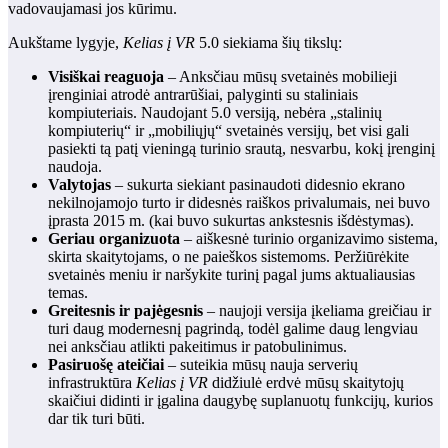
vadovaujamasi jos kūrimu.
Aukštame lygyje,
Kelias į VR
5.0 siekiama šių tikslų:
Visiškai reaguoja
– Anksčiau mūsų svetainės mobilieji
įrenginiai atrodė antrarūšiai, palyginti su staliniais
kompiuteriais. Naudojant 5.0 versiją, nebėra „stalinių
kompiuterių“ ir „mobiliųjų“ svetainės versijų, bet visi gali
pasiekti tą patį vieningą turinio srautą, nesvarbu, kokį įrenginį
naudoja.
Valytojas
– sukurta siekiant pasinaudoti didesnio ekrano
nekilnojamojo turto ir didesnės raiškos privalumais, nei buvo
įprasta 2015 m. (kai buvo sukurtas ankstesnis išdėstymas).
Geriau organizuota
– aiškesnė turinio organizavimo sistema,
skirta skaitytojams, o ne paieškos sistemoms. Peržiūrėkite
svetainės meniu ir naršykite turinį pagal jums aktualiausias
temas.
Greitesnis ir pajėgesnis
– naujoji versija įkeliama greičiau ir
turi daug modernesnį pagrindą, todėl galime daug lengviau
nei anksčiau atlikti pakeitimus ir patobulinimus.
Pasiruošę ateičiai
– suteikia mūsų nauja serverių
infrastruktūra
Kelias į VR
didžiulė erdvė mūsų skaitytojų
skaičiui didinti ir įgalina daugybę suplanuotų funkcijų, kurios
dar tik turi būti.