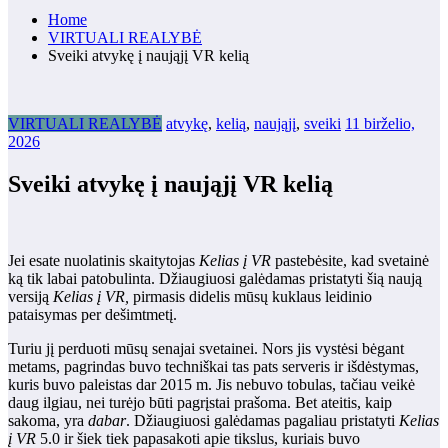
Home
VIRTUALI REALYBĖ
Sveiki atvykę į naująjį VR kelią
VIRTUALI REALYBĖ
atvykę
,
kelią
,
naująjį
,
sveiki
11 birželio,
2026
Sveiki atvykę į naująjį VR kelią
Jei esate nuolatinis skaitytojas
Kelias į VR
pastebėsite, kad svetainė
ką tik labai patobulinta. Džiaugiuosi galėdamas pristatyti šią naują
versiją
Kelias į VR,
pirmasis didelis mūsų kuklaus leidinio
pataisymas per dešimtmetį.
Turiu jį perduoti mūsų senajai svetainei. Nors jis vystėsi bėgant
metams, pagrindas buvo techniškai tas pats serveris ir išdėstymas,
kuris buvo paleistas dar 2015 m. Jis nebuvo tobulas, tačiau veikė
daug ilgiau, nei turėjo būti pagrįstai prašoma. Bet ateitis, kaip
sakoma, yra
dabar
. Džiaugiuosi galėdamas pagaliau pristatyti
Kelias
į VR
5.0 ir šiek tiek papasakoti apie tikslus, kuriais buvo