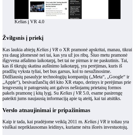
Kelias į VR 4.0
Žvilgsnis į priekį
Kas laukia abiejų
Kelias į VR
o XR pramonė apskritai, manau, tikrai
yra daug įdomesnė nei tai, kas yra už jos ribų. Šiuo metu pramonė
išgyvena atšalimo laikotarpį, bet tai ne pirmas ir ne paskutinis. Tai,
kas iš tikrųjų skatina aušinimo laikotarpį, yra perėjimas, kuris iš
pradžių vyksta tyliai, bet bus garsus, kol to nesužinosime.
Didžiausių pasaulyje technologijų kompanijų („Meta“, „Google“ ir
„Apple“), besivaržančių dėl kito XR etapo, derinys ir perėjimas prie
lengvesnių ir patogesnių ant galvos nešiojamų prietaisų formos
pakels pramonę į kitą lygį. Su
Kelias į VR
5.0, esame pasirengę
pateikti jums naujausią informaciją apie tą ateitį, kai tai atsitiks.
Verslo atnaujinimai ir pripažinimas
Kaip ir tada, kai pradėjome veiklą 2011 m.
Kelias į VR
ir toliau yra
visiškai nepriklausomas leidinys, kuriame nėra išorės investuotojų.