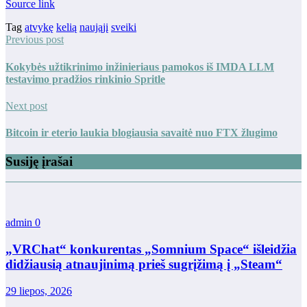
Source link
Tag
atvykę
kelią
naująjį
sveiki
Previous post
Kokybės užtikrinimo inžinieriaus pamokos iš IMDA LLM
testavimo pradžios rinkinio Spritle
Next post
Bitcoin ir eterio laukia blogiausia savaitė nuo FTX žlugimo
Susiję įrašai
admin
0
„VRChat“ konkurentas „Somnium Space“ išleidžia
didžiausią atnaujinimą prieš sugrįžimą į „Steam“
29 liepos, 2026