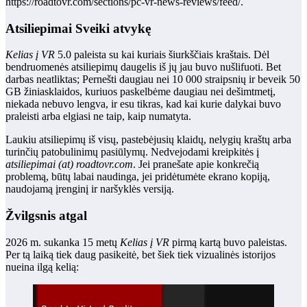
https://roadtovr.com/sections/pc-vr-news-reviews/feed/.
Atsiliepimai Sveiki atvykę
Kelias į VR
5.0 paleista su kai kuriais šiurkščiais kraštais. Dėl
bendruomenės atsiliepimų daugelis iš jų jau buvo nušlifuoti. Bet
darbas neatliktas; Pernešti daugiau nei 10 000 straipsnių ir beveik 50
GB žiniasklaidos, kuriuos paskelbėme daugiau nei dešimtmetį,
niekada nebuvo lengva, ir esu tikras, kad kai kurie dalykai buvo
praleisti arba elgiasi ne taip, kaip numatyta.
Laukiu atsiliepimų iš visų, pastebėjusių klaidų, nelygių kraštų arba
turinčių patobulinimų pasiūlymų. Nedvejodami kreipkitės į
atsiliepimai (at) roadtovr.com
. Jei pranešate apie konkrečią
problemą, būtų labai naudinga, jei pridėtumėte ekrano kopiją,
naudojamą įrenginį ir naršyklės versiją.
Žvilgsnis atgal
2026 m. sukanka 15 metų
Kelias į VR
pirmą kartą buvo paleistas.
Per tą laiką tiek daug pasikeitė, bet šiek tiek vizualinės istorijos
nueina ilgą kelią: