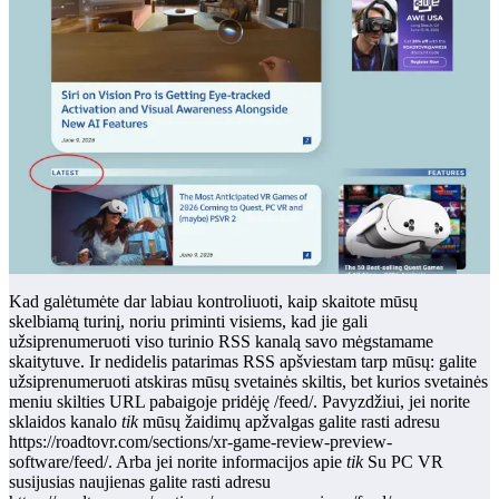
Kad galėtumėte dar labiau kontroliuoti, kaip skaitote mūsų
skelbiamą turinį, noriu priminti visiems, kad jie gali
užsiprenumeruoti viso turinio RSS kanalą savo mėgstamame
skaitytuve. Ir nedidelis patarimas RSS apšviestam tarp mūsų: galite
užsiprenumeruoti atskiras mūsų svetainės skiltis, bet kurios svetainės
meniu skilties URL pabaigoje pridėję /feed/. Pavyzdžiui, jei norite
sklaidos kanalo
tik
mūsų žaidimų apžvalgas galite rasti adresu
https://roadtovr.com/sections/xr-game-review-preview-
software/feed/. Arba jei norite informacijos apie
tik
Su PC VR
susijusias naujienas galite rasti adresu