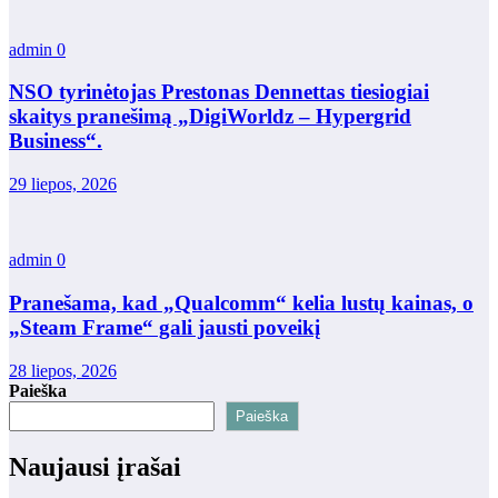
admin
0
NSO tyrinėtojas Prestonas Dennettas tiesiogiai
skaitys pranešimą „DigiWorldz – Hypergrid
Business“.
29 liepos, 2026
admin
0
Pranešama, kad „Qualcomm“ kelia lustų kainas, o
„Steam Frame“ gali jausti poveikį
28 liepos, 2026
Paieška
Paieška
Naujausi įrašai