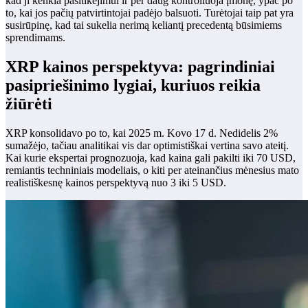
kad ji kenkia pasitikėjimui ir per daug kontroliuoja įmonę, ypač po
to, kai jos pačių patvirtintojai padėjo balsuoti. Turėtojai taip pat yra
susirūpinę, kad tai sukelia nerimą keliantį precedentą būsimiems
sprendimams.
XRP kainos perspektyva: pagrindiniai
pasipriešinimo lygiai, kuriuos reikia
žiūrėti
XRP konsolidavo po to, kai 2025 m. Kovo 17 d. Nedidelis 2%
sumažėjo, tačiau analitikai vis dar optimistiškai vertina savo ateitį.
Kai kurie ekspertai prognozuoja, kad kaina gali pakilti iki 70 USD,
remiantis techniniais modeliais, o kiti per ateinančius mėnesius mato
realistiškesnę kainos perspektyvą nuo 3 iki 5 USD.