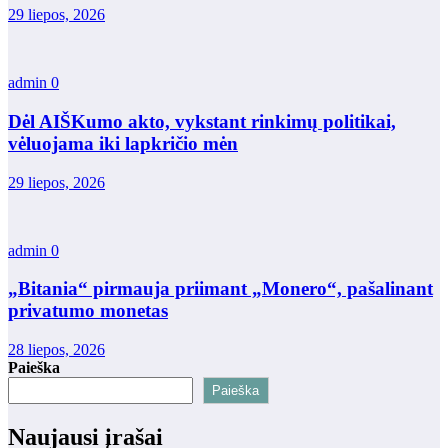
29 liepos, 2026
admin
0
Dėl AIŠKumo akto, vykstant rinkimų politikai,
vėluojama iki lapkričio mėn
29 liepos, 2026
admin
0
„Bitania“ pirmauja priimant „Monero“, pašalinant
privatumo monetas
28 liepos, 2026
Paieška
Paieška
Naujausi įrašai