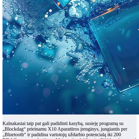
Kalnakasiai taip pat gali padidinti kasybą, susieję programą su
„Blockdag“ prieinamu
X10
Aparatūros įrenginys, jungiantis per
„Bluetooth“ ir padidina vartotojų uždarbio potencialą iki 200