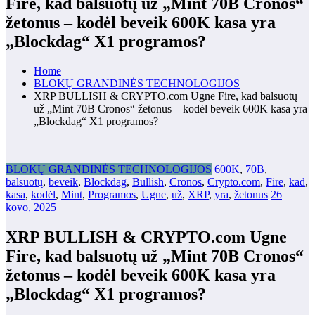
Fire, kad balsuotų už „Mint 70B Cronos“
žetonus – kodėl beveik 600K kasa yra
„Blockdag“ X1 programos?
Home
BLOKŲ GRANDINĖS TECHNOLOGIJOS
XRP BULLISH & CRYPTO.com Ugne Fire, kad balsuotų
už „Mint 70B Cronos“ žetonus – kodėl beveik 600K kasa yra
„Blockdag“ X1 programos?
BLOKŲ GRANDINĖS TECHNOLOGIJOS
600K
,
70B
,
balsuotų
,
beveik
,
Blockdag
,
Bullish
,
Cronos
,
Crypto.com
,
Fire
,
kad
,
kasa
,
kodėl
,
Mint
,
Programos
,
Ugne
,
už
,
XRP
,
yra
,
žetonus
26
kovo, 2025
XRP BULLISH & CRYPTO.com Ugne
Fire, kad balsuotų už „Mint 70B Cronos“
žetonus – kodėl beveik 600K kasa yra
„Blockdag“ X1 programos?