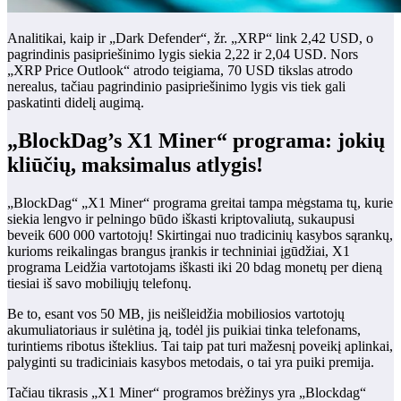
Analitikai, kaip ir „Dark Defender“, žr. „XRP“ link 2,42 USD, o
pagrindinis pasipriešinimo lygis siekia 2,22 ir 2,04 USD. Nors
„XRP Price Outlook“ atrodo teigiama, 70 USD tikslas atrodo
nerealus, tačiau pagrindinio pasipriešinimo lygis vis tiek gali
paskatinti didelį augimą.
„BlockDag’s X1 Miner“ programa: jokių
kliūčių, maksimalus atlygis!
„BlockDag“ „X1 Miner“ programa greitai tampa mėgstama tų, kurie
siekia lengvo ir pelningo būdo iškasti kriptovaliutą, sukaupusi
beveik 600 000 vartotojų! Skirtingai nuo tradicinių kasybos sąrankų,
kurioms reikalingas brangus įrankis ir techniniai įgūdžiai,
X1
programa
Leidžia vartotojams iškasti iki 20 bdag monetų per dieną
tiesiai iš savo mobiliųjų telefonų.
Be to, esant vos 50 MB, jis neišleidžia mobiliosios vartotojų
akumuliatoriaus ir sulėtina ją, todėl jis puikiai tinka telefonams,
turintiems ribotus išteklius. Tai taip pat turi mažesnį poveikį aplinkai,
palyginti su tradiciniais kasybos metodais, o tai yra puiki premija.
Tačiau tikrasis „X1 Miner“ programos brėžinys yra „Blockdag“