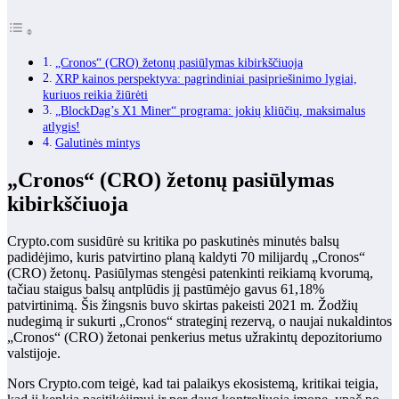
„Cronos“ (CRO) žetonų pasiūlymas kibirkščiuoja
XRP kainos perspektyva: pagrindiniai pasipriešinimo lygiai,
kuriuos reikia žiūrėti
„BlockDag’s X1 Miner“ programa: jokių kliūčių, maksimalus
atlygis!
Galutinės mintys
„Cronos“ (CRO) žetonų pasiūlymas
kibirkščiuoja
Crypto.com susidūrė su kritika po paskutinės minutės balsų
padidėjimo, kuris patvirtino planą kaldyti 70 milijardų „Cronos“
(CRO) žetonų. Pasiūlymas stengėsi patenkinti reikiamą kvorumą,
tačiau staigus balsų antplūdis jį pastūmėjo gavus 61,18%
patvirtinimą. Šis žingsnis buvo skirtas pakeisti 2021 m. Žodžių
nudegimą ir sukurti „Cronos“ strateginį rezervą, o naujai nukaldintos
„Cronos“ (CRO) žetonai penkerius metus užrakintų depozitoriumo
valstijoje.
Nors Crypto.com teigė, kad tai palaikys ekosistemą, kritikai teigia,