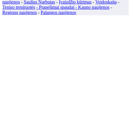
naujienos
-
Saulius Narbutas
-
Įvaizdžio kūrimas
-
Veidoskaita
-
Teniso treniruotės
- Pranešimai spaudai -
Kauno naujienos
-
Regionų naujienos
-
Palangos naujienos