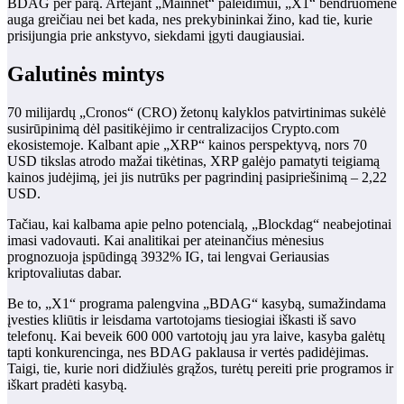
BDAG per parą. Artėjant „Mainnet“ paleidimui, „X1“ bendruomenė
auga greičiau nei bet kada, nes prekybininkai žino, kad tie, kurie
prisijungia prie ankstyvo, siekdami įgyti daugiausiai.
Galutinės mintys
70 milijardų „Cronos“ (CRO) žetonų kalyklos patvirtinimas sukėlė
susirūpinimą dėl pasitikėjimo ir centralizacijos Crypto.com
ekosistemoje. Kalbant apie „XRP“ kainos perspektyvą, nors 70
USD tikslas atrodo mažai tikėtinas, XRP galėjo pamatyti teigiamą
kainos judėjimą, jei jis nutrūks per pagrindinį pasipriešinimą – 2,22
USD.
Tačiau, kai kalbama apie pelno potencialą, „Blockdag“ neabejotinai
imasi vadovauti. Kai analitikai per ateinančius mėnesius
prognozuoja įspūdingą 3932% IG, tai lengvai
Geriausias
kriptovaliutas dabar
.
Be to, „X1“ programa palengvina „BDAG“ kasybą, sumažindama
įvesties kliūtis ir leisdama vartotojams tiesiogiai iškasti iš savo
telefonų. Kai beveik 600 000 vartotojų jau yra laive, kasyba galėtų
tapti konkurencinga, nes BDAG paklausa ir vertės padidėjimas.
Taigi, tie, kurie nori didžiulės grąžos, turėtų pereiti prie programos ir
iškart pradėti kasybą.