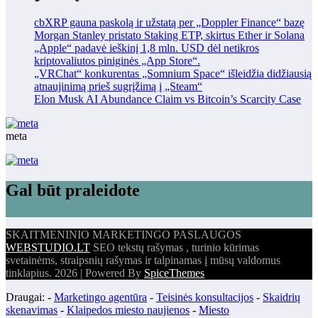
cbXRP gauna paskolą ir užstatą per „Doppler Finance“ bazę
Morgan Stanley pristato Staking ETP, skirtus Ether ir Solana
„Apple“ padavė ieškinį 1,8 mln. USD dėl netikros
kriptovaliutos piniginės „App Store“.
„VRChat“ konkurentas „Somnium Space“ išleidžia didžiausią
atnaujinimą prieš sugrįžimą į „Steam“
Elon Musk AI Abundance Claim vs Bitcoin’s Scarcity Case
meta
Gal būt praleidote
SKAITMENINIO MARKETINGO PASLAUGOS
WEBSTUDIO.LT
SEO tekstų rašymas , turinio kūrimas
svetainėms, straipsnių rašymas ir talpinamas į mūsų valdomus
tinklapius. 2026 | Powered By
SpiceThemes
Draugai: -
Marketingo agentūra
-
Teisinės konsultacijos
-
Skaidrių
skenavimas
-
Klaipedos miesto naujienos
-
Miesto