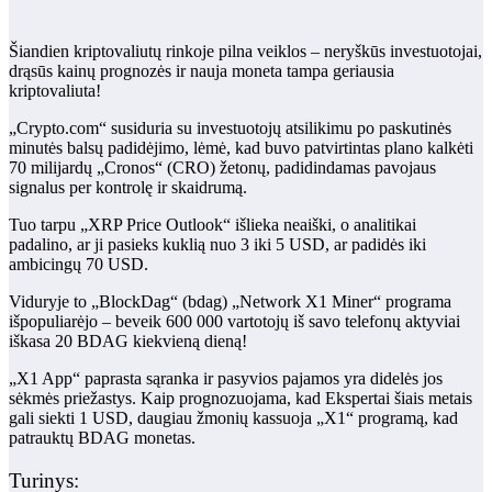
Šiandien kriptovaliutų rinkoje pilna veiklos – neryškūs investuotojai,
drąsūs kainų prognozės ir nauja moneta tampa geriausia
kriptovaliuta!
„Crypto.com“ susiduria su investuotojų atsilikimu po paskutinės
minutės balsų padidėjimo, lėmė, kad buvo patvirtintas plano kalkėti
70 milijardų „Cronos“ (CRO) žetonų, padidindamas pavojaus
signalus per kontrolę ir skaidrumą.
Tuo tarpu „XRP Price Outlook“ išlieka neaiški, o analitikai
padalino, ar ji pasieks kuklią nuo 3 iki 5 USD, ar padidės iki
ambicingų 70 USD.
Viduryje to
„BlockDag“ (bdag)
„Network X1 Miner“ programa
išpopuliarėjo – beveik 600 000 vartotojų iš savo telefonų aktyviai
iškasa 20 BDAG kiekvieną dieną!
„X1 App“ paprasta sąranka ir pasyvios pajamos yra didelės jos
sėkmės priežastys. Kaip prognozuojama, kad Ekspertai šiais metais
gali siekti 1 USD, daugiau žmonių kassuoja „X1“ programą, kad
patrauktų BDAG monetas.
Turinys: