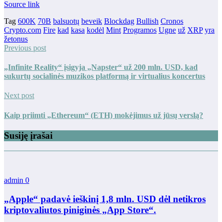
Source link
Tag
600K
70B
balsuotų
beveik
Blockdag
Bullish
Cronos
Crypto.com
Fire
kad
kasa
kodėl
Mint
Programos
Ugne
už
XRP
yra
žetonus
Previous post
„Infinite Reality“ įsigyja „Napster“ už 200 mln. USD, kad
sukurtų socialinės muzikos platformą ir virtualius koncertus
Next post
Kaip priimti „Ethereum“ (ETH) mokėjimus už jūsų verslą?
Susiję įrašai
admin
0
„Apple“ padavė ieškinį 1,8 mln. USD dėl netikros
kriptovaliutos piniginės „App Store“.