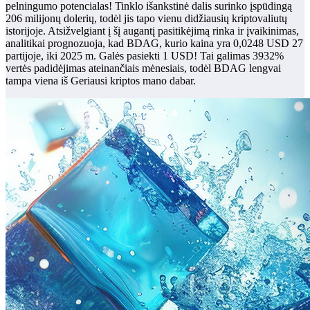
pelningumo potencialas! Tinklo išankstinė dalis surinko įspūdingą
206 milijonų dolerių, todėl jis tapo vienu didžiausių kriptovaliutų
istorijoje. Atsižvelgiant į šį augantį pasitikėjimą rinka ir įvaikinimas,
analitikai prognozuoja, kad BDAG, kurio kaina yra 0,0248 USD 27
partijoje, iki 2025 m. Galės pasiekti 1 USD! Tai galimas 3932%
vertės padidėjimas ateinančiais mėnesiais, todėl BDAG lengvai
tampa viena iš
Geriausi kriptos mano
dabar.