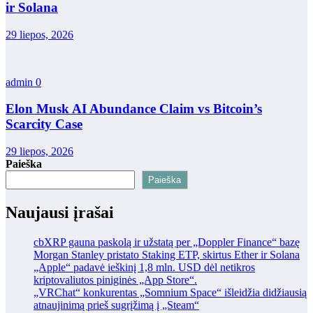
ir Solana
29 liepos, 2026
admin
0
Elon Musk AI Abundance Claim vs Bitcoin’s
Scarcity Case
29 liepos, 2026
Paieška
Paieška
Naujausi įrašai
cbXRP gauna paskolą ir užstatą per „Doppler Finance“ bazę
Morgan Stanley pristato Staking ETP, skirtus Ether ir Solana
„Apple“ padavė ieškinį 1,8 mln. USD dėl netikros
kriptovaliutos piniginės „App Store“.
„VRChat“ konkurentas „Somnium Space“ išleidžia didžiausią
atnaujinimą prieš sugrįžimą į „Steam“