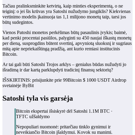
Tačiau pralinksminkite ketvirtą, kaip minties eksperimentą, o ne
teiginį: o jei šis krūvas yra Satoshi nužudymo jungiklis? Kiekvienas
vertinimo modelis įkainuoja tas 1,1 milijono monetų taip, tarsi jos
būtų sudegintos.
Vienos Patoshi monetos perkėlimas būtų pasaulinis įvykis; baimė,
kad penki procentai pasiūlos, palyginti su 450 naujai iškastų monetų
per dieną, susprogdins būtent svertinį, apvyniotą sluoksnį ir sugriaus
mitą apie nepriekaištingą pradžią, ant kurio remiasi institucinis
Bitcoin.
Ar tai gali būti Satoshi Trojos arklys – genialus būdas nužudyti jo
išradimą ir dar kartą parklupdyti tradicinį finansų sektorių?
IŠSKIRTINIS: prisijunkite prie 99Bitcoin $ 1000 USDT Airdrop
svetainėje ByBit
Satoshi tyla vis garsėja
Bitcoin ekspertai išsiskyrė dėl Satoshi 1.1M BTC ·
TFTC užšaldymo
Nepopuliari nuomonė: pritarčiau tinklo gynimui ir
neveikiančio Bitcoin įšaldymui. Kovok su manimi.