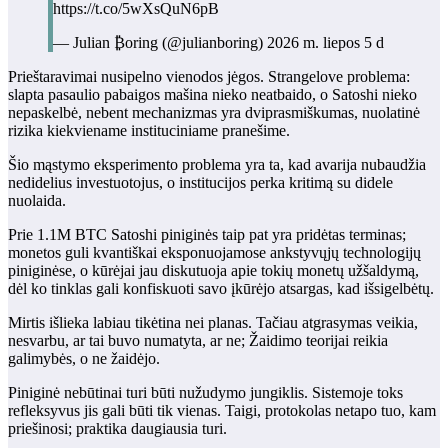
https://t.co/5wXsQuN6pB
— Julian ₿oring (@julianboring) 2026 m. liepos 5 d
Prieštaravimai nusipelno vienodos jėgos. Strangelove problema:
slapta pasaulio pabaigos mašina nieko neatbaido, o Satoshi nieko
nepaskelbė, nebent mechanizmas yra dviprasmiškumas, nuolatinė
rizika kiekviename instituciniame pranešime.
Šio mąstymo eksperimento problema yra ta, kad avarija nubaudžia
nedidelius investuotojus, o institucijos perka kritimą su didele
nuolaida.
Prie 1.1M BTC Satoshi piniginės taip pat yra pridėtas terminas;
monetos guli kvantiškai eksponuojamose ankstyvųjų technologijų
piniginėse, o kūrėjai jau diskutuoja apie tokių monetų užšaldymą,
dėl ko tinklas gali konfiskuoti savo įkūrėjo atsargas, kad išsigelbėtų.
Mirtis išlieka labiau tikėtina nei planas. Tačiau atgrasymas veikia,
nesvarbu, ar tai buvo numatyta, ar ne; Žaidimo teorijai reikia
galimybės, o ne žaidėjo.
Piniginė nebūtinai turi būti nužudymo jungiklis. Sistemoje toks
refleksyvus jis gali būti tik vienas. Taigi, protokolas netapo tuo, kam
priešinosi; praktika daugiausia turi.