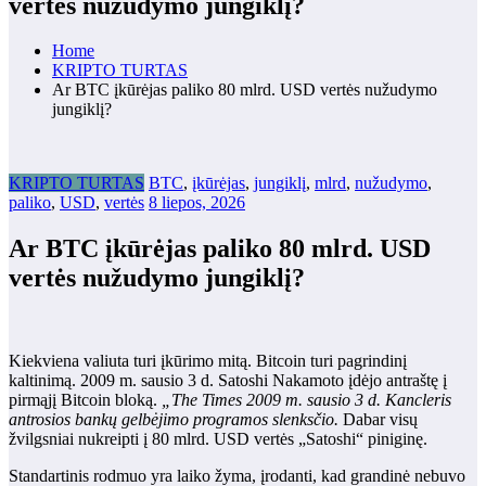
vertės nužudymo jungiklį?
Home
KRIPTO TURTAS
Ar BTC įkūrėjas paliko 80 mlrd. USD vertės nužudymo
jungiklį?
KRIPTO TURTAS
BTC
,
įkūrėjas
,
jungiklį
,
mlrd
,
nužudymo
,
paliko
,
USD
,
vertės
8 liepos, 2026
Ar BTC įkūrėjas paliko 80 mlrd. USD
vertės nužudymo jungiklį?
Kiekviena valiuta turi įkūrimo mitą. Bitcoin turi pagrindinį
kaltinimą. 2009 m. sausio 3 d. Satoshi Nakamoto įdėjo antraštę į
pirmąjį Bitcoin bloką.
„The Times 2009 m. sausio 3 d. Kancleris
antrosios bankų gelbėjimo programos slenksčio.
Dabar visų
žvilgsniai nukreipti į 80 mlrd. USD vertės „Satoshi“ piniginę.
Standartinis rodmuo yra laiko žyma, įrodanti, kad grandinė nebuvo