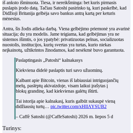
iš anksto išminuota. Tiesa, ir nereikšminga: bet kuris pirmasis
puslapis įrodo datą. Tačiau Satoshi pasirinko tą, kuri paskelbė, kad
Didžioji Britanija gelbėja savo bankus antrą kartą per keturis
mėnesius.
Antra, šis žodis atlieka darbą. Viena gelbėjimo priemonė yra avarinė
situacija; du yra modelis. Jame teigiama, kad gelbėjimas yra ne
sistemos išimtis, o jos ypatybė: privatizuotas pelnas, socializuotas
nuostolis, institucijos, kurių svertas yra turtas, kurio niekas
neįkainotų, užtikrintos žinodamos, kad nesėkmė buvo garantuota.
Paslaptingasis „Patoshi“ kalnakasys
Kiekviena didelė paslaptis turi savo užuominų.
Kalbant apie Bitcoin, vienas iš labiausiai intriguojančių
melų, paslėptų akivaizdoje, visam laikui įrašytas į
blokų grandinę, kad kiekvienas galėtų ištirti.
Tai istorija apie kalnakasį, kuris galbūt sukaupė vieną
didžiausių turtų…
pic.twitter.com/xHlIAYSUB2
– Caffè Satoshi (@CaffeSatoshi) 2026 m. liepos 5 d
Turinys: