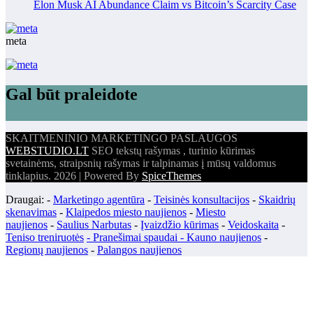
Elon Musk AI Abundance Claim vs Bitcoin’s Scarcity Case
meta
Gal būt praleidote
SKAITMENINIO MARKETINGO PASLAUGOS
WEBSTUDIO.LT
SEO tekstų rašymas , turinio kūrimas
svetainėms, straipsnių rašymas ir talpinamas į mūsų valdomus
tinklapius. 2026 | Powered By
SpiceThemes
Draugai: -
Marketingo agentūra
-
Teisinės konsultacijos
-
Skaidrių
skenavimas
-
Klaipedos miesto naujienos
-
Miesto
naujienos
-
Saulius Narbutas
-
Įvaizdžio kūrimas
-
Veidoskaita
-
Teniso treniruotės
- Pranešimai spaudai -
Kauno naujienos
-
Regionų naujienos
-
Palangos naujienos