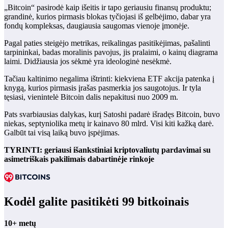
„Bitcoin“ pasirodė kaip išeitis ir tapo geriausiu finansų produktu;
grandinė, kurios pirmasis blokas tyčiojasi iš gelbėjimo, dabar yra
fondų kompleksas, daugiausia saugomas vienoje įmonėje.
Pagal paties steigėjo metrikas, reikalingas pasitikėjimas, pašalinti
tarpininkai, badas moralinis pavojus, jis pralaimi, o kainų diagrama
laimi. Didžiausia jos sėkmė yra ideologinė nesėkmė.
Tačiau kaltinimo negalima ištrinti: kiekviena ETF akcija patenka į
knygą, kurios pirmasis įrašas pasmerkia jos saugotojus. Ir tyla
tęsiasi, vienintelė Bitcoin dalis nepakitusi nuo 2009 m.
Pats svarbiausias dalykas, kurį Satoshi padarė išradęs Bitcoin, buvo
niekas, septyniolika metų ir kainavo 80 mlrd. Visi kiti kažką darė.
Galbūt tai visą laiką buvo įspėjimas.
TYRINTI: geriausi išankstiniai kriptovaliutų pardavimai su
asimetriškais pakilimais dabartinėje rinkoje
Kodėl galite pasitikėti 99 bitkoinais
10+ metų