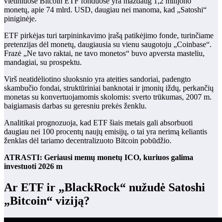
vietiniuose Bitcoin ETF fonduose yra maždaug 1,2 milijono
monetų, apie 74 mlrd. USD, daugiau nei manoma, kad „Satoshi“
piniginėje.
ETF pirkėjas turi tarpininkavimo įrašą patikėjimo fonde, turinčiame
pretenzijas dėl monetų, daugiausia su vienu saugotoju „Coinbase“.
Frazė „Ne tavo raktai, ne tavo monetos“ buvo apversta masteliu,
mandagiai, su prospektu.
Virš neatidėliotino sluoksnio yra ateities sandoriai, padengto
skambučio fondai, struktūriniai banknotai ir įmonių iždų, perkančių
monetas su konvertuojamomis skolomis: sverto trūkumas, 2007 m.
baigiamasis darbas su geresniu prekės ženklu.
Analitikai prognozuoja, kad ETF šiais metais gali absorbuoti
daugiau nei 100 procentų naujų emisijų, o tai yra nerimą keliantis
ženklas dėl tariamo decentralizuoto Bitcoin pobūdžio.
ATRASTI: Geriausi memų monetų ICO, kuriuos galima
investuoti 2026 m
Ar ETF ir „BlackRock“ nužudė Satoshi
„Bitcoin“ viziją?