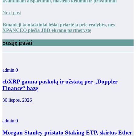
kvantiniam atsparumui, mastelio keitimui ir privatumui
Next post
Išmanieji kontaktiniai lęšiai priartėja prie realybės, nes
XPANCEO plečia JBD ekrano partnerystę
Susiję įrašai
admin
0
cbXRP gauna paskolą ir užstatą per „Doppler
Finance“ bazę
30 liepos, 2026
admin
0
Morgan Stanley pristato Staking ETP, skirtus Ether