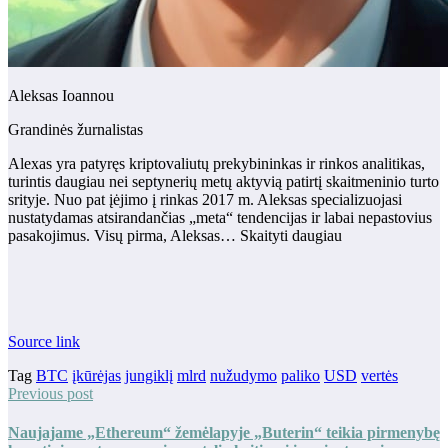
Aleksas Ioannou
Grandinės žurnalistas
Alexas yra patyręs kriptovaliutų prekybininkas ir rinkos analitikas,
turintis daugiau nei septynerių metų aktyvią patirtį skaitmeninio turto
srityje. Nuo pat įėjimo į rinkas 2017 m. Aleksas specializuojasi
nustatydamas atsirandančias „meta“ tendencijas ir labai nepastovius
pasakojimus. Visų pirma, Aleksas… Skaityti daugiau
Source link
Tag
BTC
įkūrėjas
jungiklį
mlrd
nužudymo
paliko
USD
vertės
Previous post
Naujajame „Ethereum“ žemėlapyje „Buterin“ teikia pirmenybę