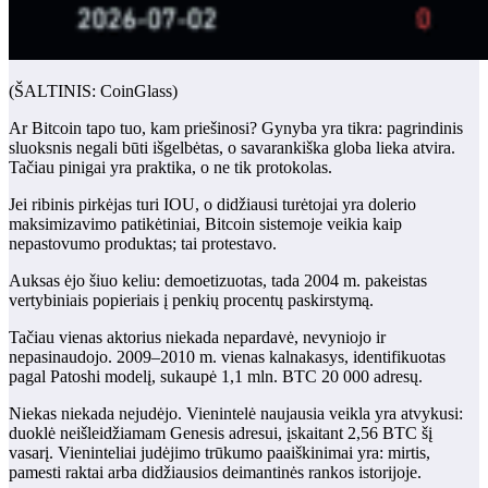
(ŠALTINIS: CoinGlass)
Ar Bitcoin tapo tuo, kam priešinosi? Gynyba yra tikra: pagrindinis
sluoksnis negali būti išgelbėtas, o savarankiška globa lieka atvira.
Tačiau pinigai yra praktika, o ne tik protokolas.
Jei ribinis pirkėjas turi IOU, o didžiausi turėtojai yra dolerio
maksimizavimo patikėtiniai, Bitcoin sistemoje veikia kaip
nepastovumo produktas; tai protestavo.
Auksas ėjo šiuo keliu: demoetizuotas, tada 2004 m. pakeistas
vertybiniais popieriais į penkių procentų paskirstymą.
Tačiau vienas aktorius niekada nepardavė, nevyniojo ir
nepasinaudojo. 2009–2010 m. vienas kalnakasys, identifikuotas
pagal Patoshi modelį, sukaupė 1,1 mln. BTC 20 000 adresų.
Niekas niekada nejudėjo. Vienintelė naujausia veikla yra atvykusi:
duoklė neišleidžiamam Genesis adresui, įskaitant 2,56 BTC šį
vasarį. Vieninteliai judėjimo trūkumo paaiškinimai yra: mirtis,
pamesti raktai arba didžiausios deimantinės rankos istorijoje.