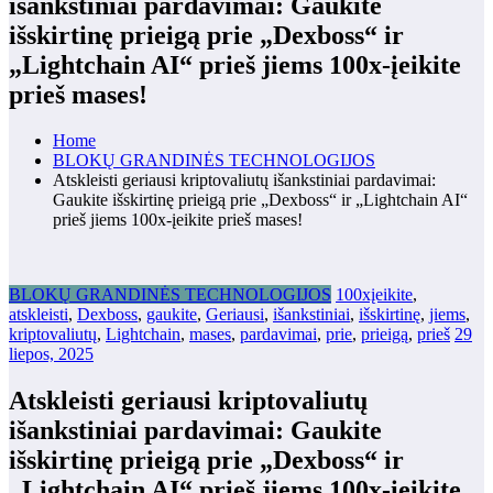
išankstiniai pardavimai: Gaukite
išskirtinę prieigą prie „Dexboss“ ir
„Lightchain AI“ prieš jiems 100x-įeikite
prieš mases!
Home
BLOKŲ GRANDINĖS TECHNOLOGIJOS
Atskleisti geriausi kriptovaliutų išankstiniai pardavimai:
Gaukite išskirtinę prieigą prie „Dexboss“ ir „Lightchain AI“
prieš jiems 100x-įeikite prieš mases!
BLOKŲ GRANDINĖS TECHNOLOGIJOS
100xįeikite
,
atskleisti
,
Dexboss
,
gaukite
,
Geriausi
,
išankstiniai
,
išskirtinę
,
jiems
,
kriptovaliutų
,
Lightchain
,
mases
,
pardavimai
,
prie
,
prieigą
,
prieš
29
liepos, 2025
Atskleisti geriausi kriptovaliutų
išankstiniai pardavimai: Gaukite
išskirtinę prieigą prie „Dexboss“ ir
„Lightchain AI“ prieš jiems 100x-įeikite