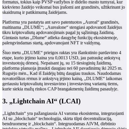
formatus, tokius kaip PVSP varžybos ir didelio masto turnyrai, kur
kiekvieno žaidėjo veiksmai bus įrašomi ant grandinės, užtikrinant jo
skaidrumą ir patikimumą žaidėjams.
Platforma yra pastatyta ant savo patentuotos „Aureal“ grandinės,
maitinama „DLUME“; „Aurealone“ stengiasi apdovanoti žaidėjus
tikru kriptovaliutų apdovanojimais pagal jų sąžiningą žaidimą.
Gimtasis turtas „Dlume“ atlieka daugybę funkcijų ekosistemoje,
palengvindamas startą, apdovanojant NFT ir valdymą.
Šiuo metu „DLUME“ prieigos raktas yra išankstinio pardavimo 4
etape, kurio įėjimo kaina yra 0,0013 USD, jau patraukę ankstyvą
investuotojų dėmesį. Nepaisant jų, su 15 tiesioginių žaidimų,
platforma planuoja įtraukti daugiau nei 60 pavadinimų iki 2025 m.
Rugsėjo mėn., Kad iš žaidėjų būtų daugiau traukos. Naudodamas
novatoriškus rėmus ir ankstyvą įėjimo kainą, „DLUME“ laikomas
geriausiu kriptovaliutų investavimo į investavimą variantą tiems,
kurie siekia mažų rinkos CAP brangakmenių žaidimų pasaulyje.
3. „Lightchain AI“ (LCAI)
„Lightchain“ yra pažangiausia AI varoma ekosistema, integruojanti
AI su „blockchain“ technologija, skirta tilpti decentralizaciją,
bendruomenę ir „blockchain“. Integruodamas AIVM, dirbtinio
intelekto virtualią mašiną, „Lightchain AI“ daugiausia dėmesio skiria