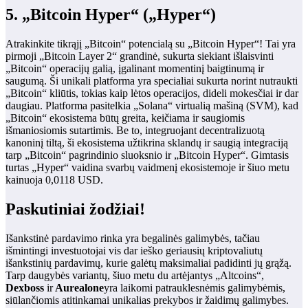
5. „Bitcoin Hyper“ („Hyper“)
Atrakinkite tikrąjį „Bitcoin“ potencialą su „Bitcoin Hyper“! Tai yra
pirmoji „Bitcoin Layer 2“ grandinė, sukurta siekiant išlaisvinti
„Bitcoin“ operacijų galią, įgalinant momentinį baigtinumą ir
saugumą. Ši unikali platforma yra specialiai sukurta norint nutraukti
„Bitcoin“ kliūtis, tokias kaip lėtos operacijos, dideli mokesčiai ir dar
daugiau. Platforma pasitelkia „Solana“ virtualią mašiną (SVM), kad
„Bitcoin“ ekosistema būtų greita, keičiama ir saugiomis
išmaniosiomis sutartimis. Be to, integruojant decentralizuotą
kanoninį tiltą, ši ekosistema užtikrina sklandų ir saugią integraciją
tarp „Bitcoin“ pagrindinio sluoksnio ir „Bitcoin Hyper“. Gimtasis
turtas „Hyper“ vaidina svarbų vaidmenį ekosistemoje ir šiuo metu
kainuoja 0,0118 USD.
Paskutiniai žodžiai!
Išankstinė pardavimo rinka yra begalinės galimybės, tačiau
išmintingi investuotojai vis dar ieško geriausių kriptovaliutų
išankstinių pardavimų, kurie galėtų maksimaliai padidinti jų grąžą.
Tarp daugybės variantų, šiuo metu du artėjantys „Altcoins“,
Dexboss
ir
Aurealone
yra laikomi patrauklesnėmis galimybėmis,
siūlančiomis atitinkamai unikalias prekybos ir žaidimų galimybes.