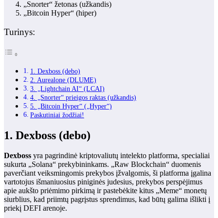
„Snorter“ žetonas (užkandis)
„Bitcoin Hyper“ (hiper)
Turinys:
1. Dexboss (debo)
2. Aurealone (DLUME)
3. „Lightchain AI“ (LCAI)
4. „Snorter“ prieigos raktas (užkandis)
5. „Bitcoin Hyper“ („Hyper“)
Paskutiniai žodžiai!
1. Dexboss (debo)
Dexboss
yra pagrindinė kriptovaliutų intelekto platforma, specialiai
sukurta „Solana“ prekybininkams. „Raw Blockchain“ duomenis
paverčiant veiksmingomis prekybos įžvalgomis, ši platforma įgalina
vartotojus išmaniuosius piniginės judesius, prekybos perspėjimus
apie aukšto priėmimo pirkimą ir pastebėkite kitus „Meme“ monetų
siurblius, kad priimtų pagrįstus sprendimus, kad būtų galima išlikti į
priekį DEFI arenoje.