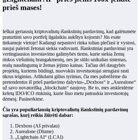
prieš mases!
Ieškai geriausių kriptovaliutų išankstinių pardavimų, kad galėtumėte
praturtinti savo portfelį ilgalaikiu aukštyn kojomis? Jūs esate
tinkamoje vietoje! Kadangi nepastovi rinka toliau plečiasi ir vystosi,
naujai paleisti žetonai siekia vadovauti. Išankstiniai pardavimai yra
vertingiausios investavimo galimybės tiems, kurie siekia žemų
rinkos viršutinių brangakmenių, nes jie siūlo unikalias sistemas,
realų naudingumą ir žemas įėjimo kainas. Tačiau dėl daugybės
projektų, kuriems būdingi, nuovokūs investuotojai stengiasi rasti
tikrus teiginius. Atlikdami gilius tyrimus, čia mes pabrėžėme du
pretendentus iš prieš pardavimo dalyvius-„Dexboss“ ir „Aurealone“
už savo novatorišką „blockchain“ naujovę. Be to, mes atskleidėme
keletą IDO/ICO rinkinių, kurie šiuo metu patraukia investuotojų
dėmesį. Pasinerkime.
Čia yra populiariausių kriptovaliutų išankstinių pardavimų
sąrašas, kurį reikia žiūrėti dabar:
Dexboss
(Aš privalau)
Aurealone
(Dlume)
„Lightchain AI“ (LCAI)