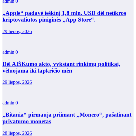
admin
0
„Apple“ padavė ieškinį 1,8 mln. USD dėl netikros
kriptovaliutos piniginės „App Store“.
29 liepos, 2026
admin
0
Dėl AIŠKumo akto, vykstant rinkimų politikai,
vėluojama iki lapkričio mėn
29 liepos, 2026
admin
0
„Bitania“ pirmauja priimant „Monero“, pašalinant
privatumo monetas
28 liepos, 2026