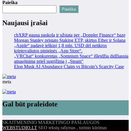
Paieška
Paieška
Naujausi įrašai
cbXRP gauna paskolą ir užstatą per „Doppler Finance“ bazę
Morgan Stanley pristato Staking ETP, skirtus Ether ir Solana
„Apple“ padavė ieškinį 1,8 mln. USD dėl netikros
kriptovaliutos piniginės „App Store“.
„VRChat“ konkurentas „Somnium Space“ išleidžia didžiausią
atnaujinimą prieš sugrįžimą į „Steam“
Elon Musk AI Abundance Claim vs Bitcoin’s Scarcity Case
meta
Gal būt praleidote
SKAITMENINIO MARKETINGO PASLAUGOS
WEBSTUDIO.LT
SEO tekstų rašymas , turinio kūrimas