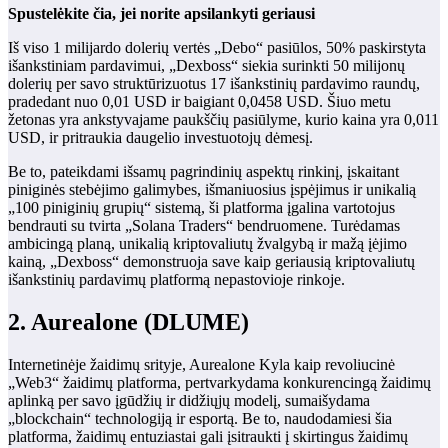
Spustelėkite čia, jei norite apsilankyti geriausi
Iš viso 1 milijardo dolerių vertės „Debo“ pasiūlos, 50% paskirstyta
išankstiniam pardavimui, „Dexboss“ siekia surinkti 50 milijonų
dolerių per savo struktūrizuotus 17 išankstinių pardavimo raundų,
pradedant nuo 0,01 USD ir baigiant 0,0458 USD. Šiuo metu
žetonas yra ankstyvajame paukščių pasiūlyme, kurio kaina yra 0,011
USD, ir pritraukia daugelio investuotojų dėmesį.
Be to, pateikdami išsamų pagrindinių aspektų rinkinį, įskaitant
piniginės stebėjimo galimybes, išmaniuosius įspėjimus ir unikalią
„100 piniginių grupių“ sistemą, ši platforma įgalina vartotojus
bendrauti su tvirta „Solana Traders“ bendruomene. Turėdamas
ambicingą planą, unikalią kriptovaliutų žvalgybą ir mažą įėjimo
kainą, „Dexboss“ demonstruoja save kaip geriausią kriptovaliutų
išankstinių pardavimų platformą nepastovioje rinkoje.
2. Aurealone (DLUME)
Internetinėje žaidimų srityje,
Aurealone
Kyla kaip revoliucinė
„Web3“ žaidimų platforma, pertvarkydama konkurencingą žaidimų
aplinką per savo įgūdžių ir didžiųjų modelį, sumaišydama
„blockchain“ technologiją ir esportą. Be to, naudodamiesi šia
platforma, žaidimų entuziastai gali įsitraukti į skirtingus žaidimų