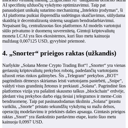
AI specifinių užduočių vykdymo optimizavimui. Taip pat
panaudojant unikalų sutarimo mechanizmą „Intelekto įrodymas“, ši
AI platforma puikiai išsprendžia sudėtingus skaičiavimus, siūlydama
skaidrią ir decentralizuotą sistemą saugiam bendradarbiavimui.
Nepaisant šių, centralizuotas šios platformos AI modelis vartotojui
siūlo privatumo ir duomenų suverenitetą. Gimtoji kriptovaliutų
moneta LCAI yra šios ekosistemos, kuri šiuo metu kainuoja
maždaug 0,007125 USD, gyvybinė priemonė.
4. „Snorter“ prieigos raktas (užkandis)
Naršykite „Solana Meme Crypto Trading Bot“! „Snorter“ yra vienas
geriausių kriptovaliutų prekybos robotų, padedančių vartotojams
užuosti retas rinkos galimybes. Šis „Telegram“ prekybos „BOT“
pagrindinis dėmesys skiriamas leisti vartotojams pastebėti, „Snipe“,
valdyti visus grandinių žetonus ir prekiauti „Solana“. Pagrindinė šios
platformos vizija yra pašalinti skausmo taškus „blockchain“ erdvėje,
įdedant visą prekybos darbo eigą tiesiai į telegramos ir meme-Coin
bendruomenę. Taip pat pasinaudodamas tiksliniu „Solana“ įprastu
varikliu, „Snorte“ pristato sekundžių vykdymą su mažu delsos,
operacijų modeliavimu ir priekinės dalies apsauga. Gimtasis prieigos
raktas „Snort“ yra išankstinio pardavimo etape, kurio šiuo metu
kainuoja 0,0997 USD.