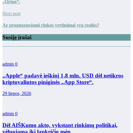
„Orion“.
Next post
Ar prognozuojami rinkos vertinimai yra realūs?
Susiję įrašai
admin
0
„Apple“ padavė ieškinį 1,8 mln. USD dėl netikros
kriptovaliutos piniginės „App Store“.
29 liepos, 2026
admin
0
Dėl AIŠKumo akto, vykstant rinkimų politikai,
vėluojama iki lapkričio mėn