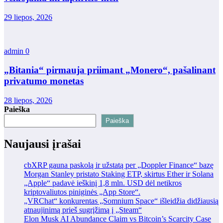
29 liepos, 2026
admin
0
„Bitania“ pirmauja priimant „Monero“, pašalinant
privatumo monetas
28 liepos, 2026
Paieška
Paieška
Naujausi įrašai
cbXRP gauna paskolą ir užstatą per „Doppler Finance“ bazę
Morgan Stanley pristato Staking ETP, skirtus Ether ir Solana
„Apple“ padavė ieškinį 1,8 mln. USD dėl netikros
kriptovaliutos piniginės „App Store“.
„VRChat“ konkurentas „Somnium Space“ išleidžia didžiausią
atnaujinimą prieš sugrįžimą į „Steam“
Elon Musk AI Abundance Claim vs Bitcoin’s Scarcity Case