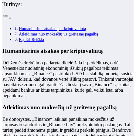
Turinys:
Humanitarinis atsakas per kriptovaliutą
Atleidimas nuo mokesčių už greitesnę pagalbą
Ką Tai Reiškia
Humanitarinis atsakas per kriptovaliutą
Dėl žemės drebėjimo padaryta didelė žala ir perkėlimas, o dėl
Venesuelos nuolatinių ekonominių iššūkių pagalbos teikimas
apsunkinamas. „Binance“ pasirinko USDT – stabilią monetą, susietą
su JAV doleriu, kad dovanos vertė išliktų pastovi. Tinkami vartotojai
paveiktose zonose gali gauti lėšas tiesiai į savo „Binance“ sąskaitas,
apeidami bankus ar kitus tarpininkus, kurie gali veikti lėtai arba
nepatikimai.
Atleidimas nuo mokesčių už greitesnę pagalbą
Be donorystės, „Binance“ laikinai panaikina mokesčius už
tarpusavio sandorius ir „Binance Pay“ prekybininkų paslaugas. Tai
turėtų padėti žmonėms pigiau ir greičiau perkelti pinigus. Bendrovė
tiksliai nepasakė, kada atsisakymas baigsis, todėl vartotojai turėtų