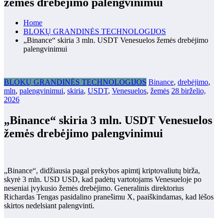
žemės drebėjimo palengvinimui
Home
BLOKŲ GRANDINĖS TECHNOLOGIJOS
„Binance“ skiria 3 mln. USDT Venesuelos žemės drebėjimo
palengvinimui
BLOKŲ GRANDINĖS TECHNOLOGIJOS
Binance
,
drebėjimo
,
mln
,
palengvinimui
,
skiria
,
USDT
,
Venesuelos
,
žemės
28 birželio,
2026
„Binance“ skiria 3 mln. USDT Venesuelos
žemės drebėjimo palengvinimui
„Binance“, didžiausia pagal prekybos apimtį kriptovaliutų birža,
skyrė 3 mln. USD USD, kad padėtų vartotojams Venesueloje po
neseniai įvykusio žemės drebėjimo. Generalinis direktorius
Richardas Tengas pasidalino pranešimu X, paaiškindamas, kad lėšos
skirtos nedelsiant palengvinti.