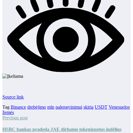
Source link
Tag
Binance
drebėjimo
mln
palengvinimui
skiria
USDT
Venesuelos
žemės
Previous post
HSBC bankas pradeda JAE dirhamo tokenizuotus indėlius