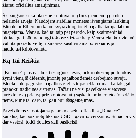
žiūrėti oficialius atnaujinimus.
Šis žingsnis seka platesnę kriptovaliutų biržų tendenciją padėti
nelaimės atveju. Naudojant stabilias monetas išvengiama laukinių
Bitcoin ar Ethereum kainų svyravimų, todėl pagalba tampa labiau
nuspėjama. Manau, kad tai taip pat parodo, kaip skaitmeniniai
pinigai gali būti naudingi tokiose vietose kaip Venesuela, kur vietinė
valiuta prarado vertę ir žmonės kasdieniams poreikiams jau
naudojasi kriptovaliuta.
Ką Tai Reiškia
„Binance“ įnašas – tiek tiesioginės lėšos, tiek mokesčių pertraukos –
žymi vieną iš didesnių įmonių pagalbos žemės drebėjimo atveju.
Blockchain pagrįstos pagalbos greitis ir pasiekiamumas kartais gali
pranokti tradicines sistemas. Tačiau ne visi paveiktose vietovėse
turės lengvą prieigą prie kriptovaliutų sąskaitų ar interneto. Vis dėlto
tiems, kurie tai daro, tai gali būti išsigelbėjimas.
Paveiktiems vartotojams patariama sekti oficialius „Binance“
kanalus, kad sužinotų tikslius USDT gavimo veiksmus. Situacija vis
dar vystosi, todėl detalės gali pasikeisti.