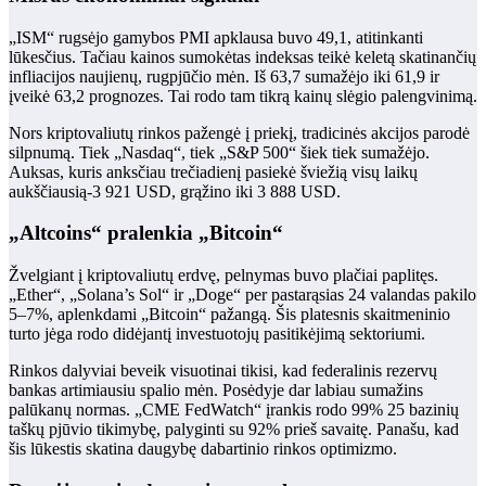
„ISM“ rugsėjo gamybos PMI apklausa buvo 49,1, atitinkanti
lūkesčius. Tačiau kainos sumokėtas indeksas teikė keletą skatinančių
infliacijos naujienų, rugpjūčio mėn. Iš 63,7 sumažėjo iki 61,9 ir
įveikė 63,2 prognozes. Tai rodo tam tikrą kainų slėgio palengvinimą.
Nors kriptovaliutų rinkos pažengė į priekį, tradicinės akcijos parodė
silpnumą. Tiek „Nasdaq“, tiek „S&P 500“ šiek tiek sumažėjo.
Auksas, kuris anksčiau trečiadienį pasiekė šviežią visų laikų
aukščiausią-3 921 USD, grąžino iki 3 888 USD.
„Altcoins“ pralenkia „Bitcoin“
Žvelgiant į kriptovaliutų erdvę, pelnymas buvo plačiai paplitęs.
„Ether“, „Solana’s Sol“ ir „Doge“ per pastarąsias 24 valandas pakilo
5–7%, aplenkdami „Bitcoin“ pažangą. Šis platesnis skaitmeninio
turto jėga rodo didėjantį investuotojų pasitikėjimą sektoriumi.
Rinkos dalyviai beveik visuotinai tikisi, kad federalinis rezervų
bankas artimiausiu spalio mėn. Posėdyje dar labiau sumažins
palūkanų normas. „CME FedWatch“ įrankis rodo 99% 25 bazinių
taškų pjūvio tikimybę, palyginti su 92% prieš savaitę. Panašu, kad
šis lūkestis skatina daugybę dabartinio rinkos optimizmo.