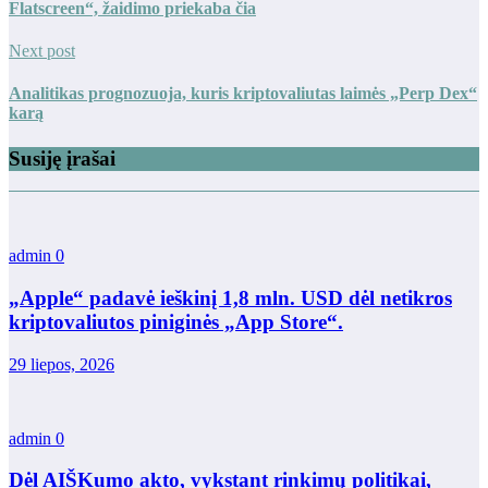
Flatscreen“, žaidimo priekaba čia
Next post
Analitikas prognozuoja, kuris kriptovaliutas laimės „Perp Dex“
karą
Susiję įrašai
admin
0
„Apple“ padavė ieškinį 1,8 mln. USD dėl netikros
kriptovaliutos piniginės „App Store“.
29 liepos, 2026
admin
0
Dėl AIŠKumo akto, vykstant rinkimų politikai,