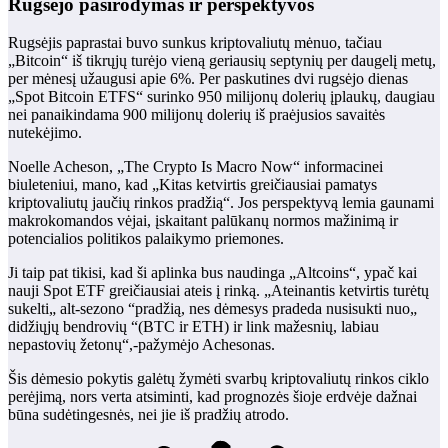
Rugsėjo pasirodymas ir perspektyvos
Rugsėjis paprastai buvo sunkus kriptovaliutų mėnuo, tačiau
„Bitcoin“ iš tikrųjų turėjo vieną geriausių septynių per daugelį metų,
per mėnesį užaugusi apie 6%. Per paskutines dvi rugsėjo dienas
„Spot Bitcoin ETFS“ surinko 950 milijonų dolerių įplaukų, daugiau
nei panaikindama 900 milijonų dolerių iš praėjusios savaitės
nutekėjimo.
Noelle Acheson, „The Crypto Is Macro Now“ informacinei
biuleteniui, mano, kad „Kitas ketvirtis greičiausiai pamatys
kriptovaliutų jaučių rinkos pradžią“. Jos perspektyvą lemia gaunami
makrokomandos vėjai, įskaitant palūkanų normos mažinimą ir
potencialios politikos palaikymo priemones.
Ji taip pat tikisi, kad ši aplinka bus naudinga „Altcoins“, ypač kai
nauji Spot ETF greičiausiai ateis į rinką. „Ateinantis ketvirtis turėtų
sukelti„ alt-sezono “pradžią, nes dėmesys pradeda nusisukti nuo„
didžiųjų bendrovių “(BTC ir ETH) ir link mažesnių, labiau
nepastovių žetonų“,-pažymėjo Achesonas.
Šis dėmesio pokytis galėtų žymėti svarbų kriptovaliutų rinkos ciklo
perėjimą, nors verta atsiminti, kad prognozės šioje erdvėje dažnai
būna sudėtingesnės, nei jie iš pradžių atrodo.