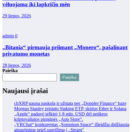
vėluojama iki lapkričio mėn
29 liepos, 2026
admin
0
„Bitania“ pirmauja priimant „Monero“, pašalinant
privatumo monetas
28 liepos, 2026
Paieška
Paieška
Naujausi įrašai
cbXRP gauna paskolą ir užstatą per „Doppler Finance“ bazę
Morgan Stanley pristato Staking ETP, skirtus Ether ir Solana
„Apple“ padavė ieškinį 1,8 mln. USD dėl netikros
kriptovaliutos piniginės „App Store“.
„VRChat“ konkurentas „Somnium Space“ išleidžia didžiausią
atnaujinimą prieš sugrįžimą į „Steam“