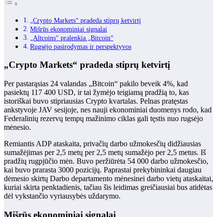
„Crypto Markets“ pradeda stiprų ketvirtį
Mišrūs ekonominiai signalai
„Altcoins“ pralenkia „Bitcoin“
Rugsėjo pasirodymas ir perspektyvos
„Crypto Markets“ pradeda stiprų ketvirtį
Per pastarąsias 24 valandas „Bitcoin“ pakilo beveik 4%, kad
pasiektų 117 400 USD, ir tai žymėjo teigiamą pradžią to, kas
istoriškai buvo stipriausias Crypto kvartalas. Pelnas pratęstas
ankstyvoje JAV sesijoje, nes nauji ekonominiai duomenys rodo, kad
Federalinių rezervų tempų mažinimo ciklas gali tęstis nuo rugsėjo
mėnesio.
Remiantis ADP ataskaita, privačių darbo užmokesčių didžiausias
sumažėjimas per 2,5 metų per 2,5 metų sumažėjo per 2,5 metus. Iš
pradžių rugpjūčio mėn. Buvo peržiūrėta 54 000 darbo užmokesčio,
kai buvo prarasta 3000 pozicijų. Paprastai prekybininkai daugiau
dėmesio skirtų Darbo departamento mėnesinei darbo vietų ataskaitai,
kuriai skirta penktadienis, tačiau šis leidimas greičiausiai bus atidėtas
dėl vykstančio vyriausybės uždarymo.
Mišrūs ekonominiai signalai