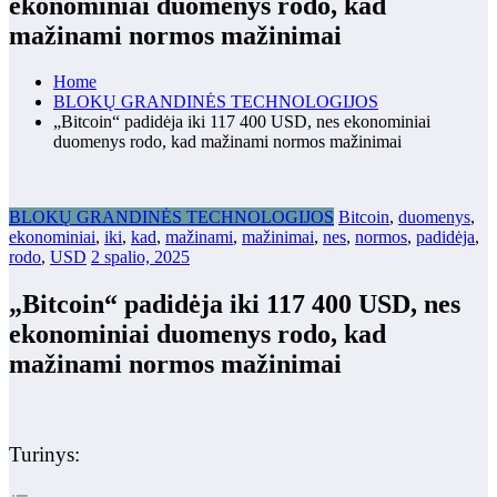
ekonominiai duomenys rodo, kad
mažinami normos mažinimai
Home
BLOKŲ GRANDINĖS TECHNOLOGIJOS
„Bitcoin“ padidėja iki 117 400 USD, nes ekonominiai
duomenys rodo, kad mažinami normos mažinimai
BLOKŲ GRANDINĖS TECHNOLOGIJOS
Bitcoin
,
duomenys
,
ekonominiai
,
iki
,
kad
,
mažinami
,
mažinimai
,
nes
,
normos
,
padidėja
,
rodo
,
USD
2 spalio, 2025
„Bitcoin“ padidėja iki 117 400 USD, nes
ekonominiai duomenys rodo, kad
mažinami normos mažinimai
Turinys: