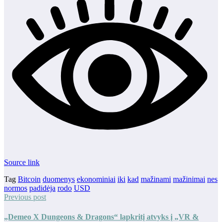
Source link
Tag
Bitcoin
duomenys
ekonominiai
iki
kad
mažinami
mažinimai
nes
normos
padidėja
rodo
USD
Previous post
„Demeo X Dungeons & Dragons“ lapkritį atvyks į „VR &