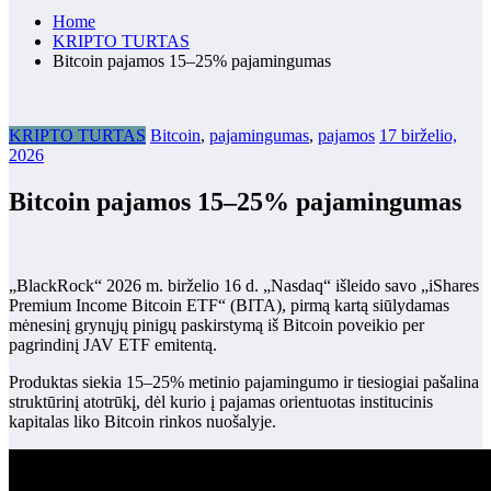
Home
KRIPTO TURTAS
Bitcoin pajamos 15–25% pajamingumas
KRIPTO TURTAS
Bitcoin
,
pajamingumas
,
pajamos
17 birželio,
2026
Bitcoin pajamos 15–25% pajamingumas
„BlackRock“ 2026 m. birželio 16 d. „Nasdaq“ išleido savo „iShares
Premium Income Bitcoin ETF“ (BITA), pirmą kartą siūlydamas
mėnesinį grynųjų pinigų paskirstymą iš Bitcoin poveikio per
pagrindinį JAV ETF emitentą.
Produktas siekia 15–25% metinio pajamingumo ir tiesiogiai pašalina
struktūrinį atotrūkį, dėl kurio į pajamas orientuotas institucinis
kapitalas liko Bitcoin rinkos nuošalyje.