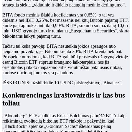
strategija siekia „vidutinio ir didelio paauglių metinio derlingumo“.
BITA fondo metinis išlaidų koeficientas yra 0,65%, o tai yra
didesnis nei IBIT 0,25%, bet mažesnis nei kitų Bitcoin pajamų ETF,
kurie gali apmokestinti iki 0,99%. BITA, sukurta su maždaug 10,65
mln. USD grynojo turto ir remiama „Susquehanna Securities“, skirta
bitkoinams laikyti pajamų turtu.
Tačiau tai kelia pavojų: BITA nesuteikia jokios apsaugos nuo
neigiamo poveikio; jei Bitcoin krenta 30%, BITA krenta tiek pat.
Prospekte nurodoma, kad BITA gali būti prastesnis už gryną vietoje
esantį Bitcoin ETF stipraus brangimo laikotarpiais, nes jis
orientuotas į riboto diapazono arba vidutiniškai pakilusias rinkas,
kuriose opcionų įmokos yra palankios.
IŠSKIRTINIS: užsidirbkite 10 USDC prisiregistravę „Binance“.
Konkurencingas kraštovaizdis ir kas bus
toliau
„Bloomberg“ ETF analitikas Ericas Balchunas pabrėžė BITA kaip
reikšmingą evoliuciją bitkoinų ETF rinkoje ir pažymėjo, kad
„BlackRock“ aplenkė „Goldman Sachs“ išleisdamas pelną
generuojantį Bitcoin produktą. Konkurencija dėl Bitcoin