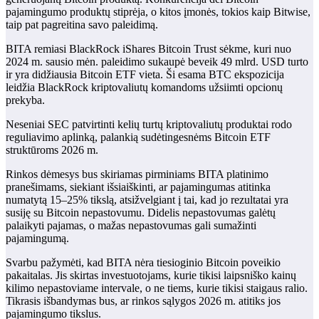
pajamingumo produktų stiprėja, o kitos įmonės, tokios kaip Bitwise,
taip pat pagreitina savo paleidimą.
BITA remiasi BlackRock iShares Bitcoin Trust sėkme, kuri nuo
2024 m. sausio mėn. paleidimo sukaupė beveik 49 mlrd. USD turto
ir yra didžiausia Bitcoin ETF vieta. Ši esama BTC ekspozicija
leidžia BlackRock kriptovaliutų komandoms užsiimti opcionų
prekyba.
Neseniai SEC patvirtinti kelių turtų kriptovaliutų produktai rodo
reguliavimo aplinką, palankią sudėtingesnėms Bitcoin ETF
struktūroms 2026 m.
Rinkos dėmesys bus skiriamas pirminiams BITA platinimo
pranešimams, siekiant išsiaiškinti, ar pajamingumas atitinka
numatytą 15–25% tikslą, atsižvelgiant į tai, kad jo rezultatai yra
susiję su Bitcoin nepastovumu. Didelis nepastovumas galėtų
palaikyti pajamas, o mažas nepastovumas gali sumažinti
pajamingumą.
Svarbu pažymėti, kad BITA nėra tiesioginio Bitcoin poveikio
pakaitalas. Jis skirtas investuotojams, kurie tikisi laipsniško kainų
kilimo nepastoviame intervale, o ne tiems, kurie tikisi staigaus ralio.
Tikrasis išbandymas bus, ar rinkos sąlygos 2026 m. atitiks jos
pajamingumo tikslus.