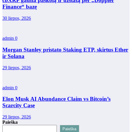
cbXRP gauna paskolą ir užstatą per „Doppler
Finance“ bazę
30 liepos, 2026
admin
0
Morgan Stanley pristato Staking ETP, skirtus Ether
ir Solana
29 liepos, 2026
admin
0
Elon Musk AI Abundance Claim vs Bitcoin’s
Scarcity Case
29 liepos, 2026
Paieška
Paieška