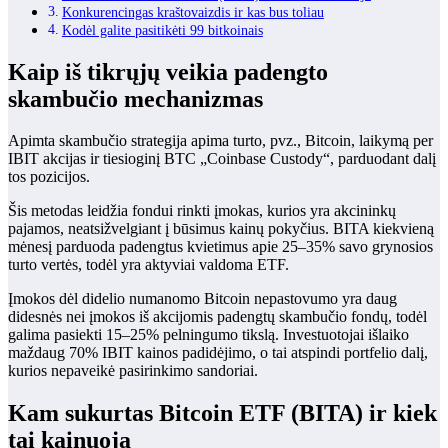
Konkurencingas kraštovaizdis ir kas bus toliau
Kodėl galite pasitikėti 99 bitkoinais
Kaip iš tikrųjų veikia padengto
skambučio mechanizmas
Apimta skambučio strategija apima turto, pvz., Bitcoin, laikymą per
IBIT akcijas ir tiesioginį BTC „Coinbase Custody“, parduodant dalį
tos pozicijos.
Šis metodas leidžia fondui rinkti įmokas, kurios yra akcininkų
pajamos, neatsižvelgiant į būsimus kainų pokyčius. BITA kiekvieną
mėnesį parduoda padengtus kvietimus apie 25–35% savo grynosios
turto vertės, todėl yra aktyviai valdoma ETF.
Įmokos dėl didelio numanomo Bitcoin nepastovumo yra daug
didesnės nei įmokos iš akcijomis padengtų skambučio fondų, todėl
galima pasiekti 15–25% pelningumo tikslą. Investuotojai išlaiko
maždaug 70% IBIT kainos padidėjimo, o tai atspindi portfelio dalį,
kurios nepaveikė pasirinkimo sandoriai.
Kam sukurtas Bitcoin ETF (BITA) ir kiek
tai kainuoja