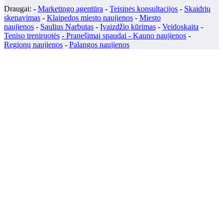
Draugai: -
Marketingo agentūra
-
Teisinės konsultacijos
-
Skaidrių
skenavimas
-
Klaipedos miesto naujienos
-
Miesto
naujienos
-
Saulius Narbutas
-
Įvaizdžio kūrimas
-
Veidoskaita
-
Teniso treniruotės
- Pranešimai spaudai -
Kauno naujienos
-
Regionų naujienos
-
Palangos naujienos