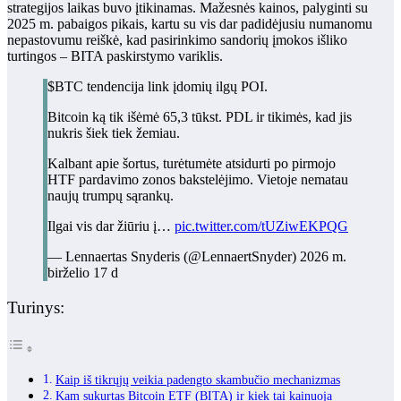
strategijos laikas buvo įtikinamas. Mažesnės kainos, palyginti su
2025 m. pabaigos pikais, kartu su vis dar padidėjusiu numanomu
nepastovumu reiškė, kad pasirinkimo sandorių įmokos išliko
turtingos – BITA paskirstymo variklis.
$BTC tendencija link įdomių ilgų POI.
Bitcoin ką tik išėmė 65,3 tūkst. PDL ir tikimės, kad jis
nukris šiek tiek žemiau.
Kalbant apie šortus, turėtumėte atsidurti po pirmojo
HTF pardavimo zonos bakstelėjimo. Vietoje nematau
naujų trumpų sąrankų.
Ilgai vis dar žiūriu į…
pic.twitter.com/tUZiwEKPQG
— Lennaertas Snyderis (@LennaertSnyder) 2026 m.
birželio 17 d
Turinys:
Kaip iš tikrųjų veikia padengto skambučio mechanizmas
Kam sukurtas Bitcoin ETF (BITA) ir kiek tai kainuoja