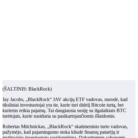
(ŠALTINIS: BlackRock)
Jay Jacobs, „BlackRock“ JAV akcijų ETF vadovas, nurodė, kad
tiksliniai investuotojai yra tie, kurie turi didelį Bitcoin turtą, bet
kuriems reikia pajamų. Tai daugiausia susiję su ilgalaikiais BTC
turėtojais, kurie susiduria su pasikartojančiomis išlaidomis.
Robertas Mitchnickas, „BlackRock“ skaitmeninio turto vadovas,
pažymėjo, kad pajamingumo stoka kliudė finansų patarėjų ir
institucinių investuotojų susidomėjimą. Dabartinėmis sąlygomis