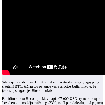
Situacija nesudėtinga: BITA suteikia investuotojams grynųjų pinigų
srautą iš BTC, tačiau tos pajamos yra apribotos bulių rinkoje, be
jokios apsaugos, jei Bitcoin nukris.
Paleidimo metu Bitcoin prekiavo apie 67 000 USD, ty nuo metų iki
šios dienos sumažėjo maždaug -23%, todėl paradoksalu, kad pajamų