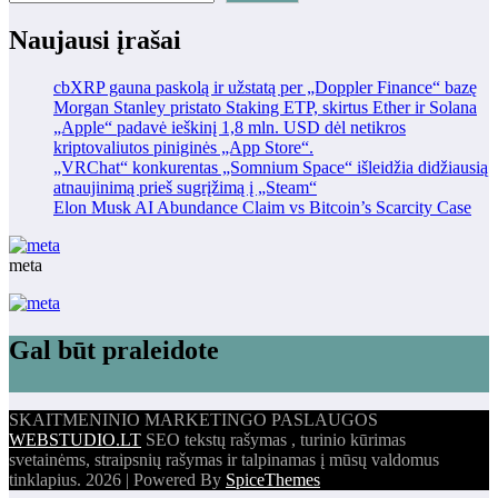
Naujausi įrašai
cbXRP gauna paskolą ir užstatą per „Doppler Finance“ bazę
Morgan Stanley pristato Staking ETP, skirtus Ether ir Solana
„Apple“ padavė ieškinį 1,8 mln. USD dėl netikros
kriptovaliutos piniginės „App Store“.
„VRChat“ konkurentas „Somnium Space“ išleidžia didžiausią
atnaujinimą prieš sugrįžimą į „Steam“
Elon Musk AI Abundance Claim vs Bitcoin’s Scarcity Case
meta
Gal būt praleidote
SKAITMENINIO MARKETINGO PASLAUGOS
WEBSTUDIO.LT
SEO tekstų rašymas , turinio kūrimas
svetainėms, straipsnių rašymas ir talpinamas į mūsų valdomus
tinklapius. 2026 | Powered By
SpiceThemes