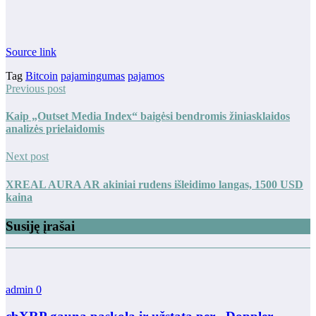
Source link
Tag
Bitcoin
pajamingumas
pajamos
Previous post
Kaip „Outset Media Index“ baigėsi bendromis žiniasklaidos
analizės prielaidomis
Next post
XREAL AURA AR akiniai rudens išleidimo langas, 1500 USD
kaina
Susiję įrašai
admin
0