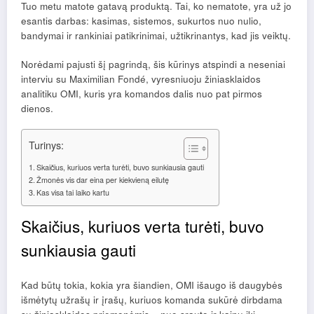
Tuo metu matote gatavą produktą. Tai, ko nematote, yra už jo
esantis darbas: kasimas, sistemos, sukurtos nuo nulio,
bandymai ir rankiniai patikrinimai, užtikrinantys, kad jis veiktų.
Norėdami pajusti šį pagrindą, šis kūrinys atspindi a
neseniai
interviu su Maximilian Fondé, vyresniuoju žiniasklaidos
analitiku OMI, kuris yra komandos dalis nuo pat pirmos
dienos.
Turinys:
Skaičius, kuriuos verta turėti, buvo sunkiausia gauti
Žmonės vis dar eina per kiekvieną eilutę
Kas visa tai laiko kartu
Skaičius, kuriuos verta turėti, buvo
sunkiausia gauti
Kad būtų tokia, kokia yra šiandien, OMI išaugo iš daugybės
išmėtytų užrašų ir įrašų, kuriuos komanda sukūrė dirbdama