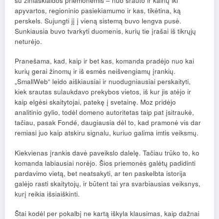
su žiniasklaidos priemonėmis – nuo ​​srauto ir kainų iki
apyvartos, regioninio pasiekiamumo ir kas, tikėtina, ką
perskels. Sujungti jį į vieną sistemą buvo lengva pusė.
Sunkiausia buvo tvarkyti duomenis, kurių tie įrašai iš tikrųjų
neturėjo.
Pranešama, kad, kaip ir bet kas, komanda pradėjo nuo kai
kurių gerai žinomų ir iš esmės neišvengiamų įrankių.
„SmallWeb“ leido aiškiausiai ir nuodugniausiai perskaityti,
kiek srautas sulaukdavo prekybos vietos, iš kur jis atėjo ir
kaip elgėsi skaitytojai, patekę į svetainę. Moz pridėjo
analitinio gylio, todėl domeno autoritetas taip pat įsitraukė,
tačiau, pasak Fondé, daugiausia dėl to, kad pramonė vis dar
remiasi juo kaip atskiru signalu, kuriuo galima imtis veiksmų.
Kiekvienas įrankis davė paveikslo dalelę. Tačiau trūko to, ko
komanda labiausiai norėjo. Šios priemonės galėtų padidinti
pardavimo vietą, bet neatsakyti, ar ten paskelbta istorija
galėjo rasti skaitytojų, ir būtent tai yra svarbiausias veiksnys,
kurį reikia išsiaiškinti.
Štai kodėl per pokalbį ne kartą iškyla klausimas, kaip dažnai