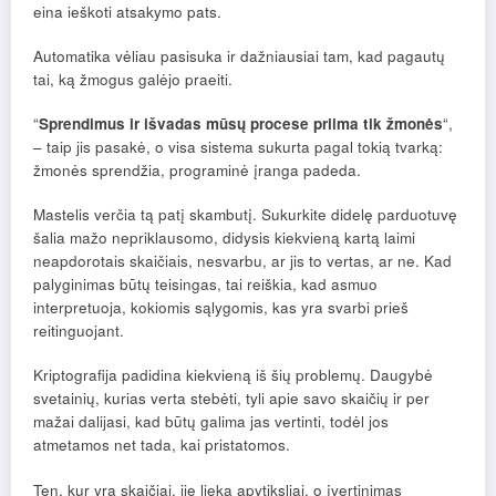
eina ieškoti atsakymo pats.
Automatika vėliau pasisuka ir dažniausiai tam, kad pagautų
tai, ką žmogus galėjo praeiti.
“
Sprendimus ir išvadas mūsų procese priima tik žmonės
“,
– taip jis pasakė, o visa sistema sukurta pagal tokią tvarką:
žmonės sprendžia, programinė įranga padeda.
Mastelis verčia tą patį skambutį. Sukurkite didelę parduotuvę
šalia mažo nepriklausomo, didysis kiekvieną kartą laimi
neapdorotais skaičiais, nesvarbu, ar jis to vertas, ar ne. Kad
palyginimas būtų teisingas, tai reiškia, kad asmuo
interpretuoja, kokiomis sąlygomis, kas yra svarbi prieš
reitinguojant.
Kriptografija padidina kiekvieną iš šių problemų. Daugybė
svetainių, kurias verta stebėti, tyli apie savo skaičių ir per
mažai dalijasi, kad būtų galima jas vertinti, todėl jos
atmetamos net tada, kai pristatomos.
Ten, kur yra skaičiai, jie lieka apytiksliai, o įvertinimas