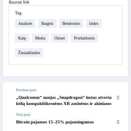
Source link
Tag
Analizės
Baigėsi
Bendromis
Index
Kaip
Media
Outset
Prielaidomis
Žiniasklaidos
Previous post
„Qualcomm“ naujas „Snapdragon“ lustas atveria
kelią kompaktiškesnėms XR ausinėms ir akiniams
Next post
Bitcoin pajamos 15–25% pajamingumas