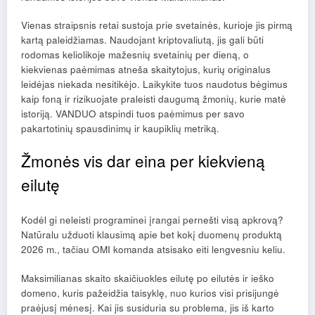
Vienas straipsnis retai sustoja prie svetainės, kurioje jis pirmą
kartą paleidžiamas. Naudojant kriptovaliutą, jis gali būti
rodomas keliolikoje mažesnių svetainių per dieną, o
kiekvienas paėmimas atneša skaitytojus, kurių originalus
leidėjas niekada nesitikėjo. Laikykite tuos naudotus bėgimus
kaip foną ir rizikuojate praleisti daugumą žmonių, kurie matė
istoriją.
VANDUO
atspindi tuos paėmimus per savo
pakartotinių spausdinimų ir kaupiklių metriką.
Žmonės vis dar eina per kiekvieną
eilutę
Kodėl gi neleisti programinei įrangai pernešti visą apkrovą?
Natūralu užduoti klausimą apie bet kokį duomenų produktą
2026 m., tačiau OMI komanda atsisako eiti lengvesniu keliu.
Maksimilianas skaito skaičiuokles eilutę po eilutės ir ieško
domeno, kuris pažeidžia taisyklę, nuo kurios visi prisijungė
praėjusį mėnesį. Kai jis susiduria su problema, jis iš karto