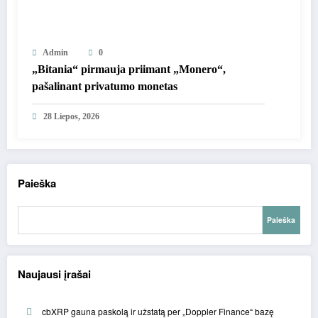
Admin
0
„Bitania“ pirmauja priimant „Monero“,
pašalinant privatumo monetas
28 Liepos, 2026
Paieška
Paieška
Naujausi įrašai
cbXRP gauna paskolą ir užstatą per „Doppler Finance“ bazę