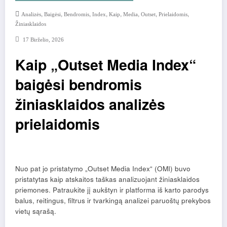
,
,
,
,
,
,
,
,
Analizės
Baigėsi
Bendromis
Index
Kaip
Media
Outset
Prielaidomis
Žiniasklaidos
17 Birželio, 2026
Kaip „Outset Media Index“
baigėsi bendromis
žiniasklaidos analizės
prielaidomis
Nuo pat jo pristatymo „Outset Media Index“ (OMI)
buvo
pristatytas
kaip atskaitos taškas analizuojant žiniasklaidos
priemones. Patraukite jį aukštyn ir platforma iš karto parodys
balus, reitingus, filtrus ir tvarkingą analizei paruoštų prekybos
vietų sąrašą.