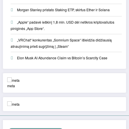
Morgan Stanley pristato Staking ETP, skirtus Ether ir Solana
„Apple“ padavė ieškinį 1,8 mln. USD dėl netikros kriptovaliutos
piniginės „App Store“.
„VRChat“ konkurentas „Somnium Space“ išleidžia didžiausią
atnaujinimą prieš sugrįžimą į „Steam“
Elon Musk AI Abundance Claim vs Bitcoin’s Scarcity Case
meta