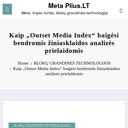
Skip
Meta Plius.LT
to
Meta, kripto turtas, blokų grandinės technologija
content
Kaip „Outset Media Index“ baigėsi
bendromis žiniasklaidos analizės
prielaidomis
Home
BLOKŲ GRANDINĖS TECHNOLOGIJOS
Kaip „Outset Media Index“ baigėsi bendromis žiniasklaidos
analizės prielaidomis
BLOKŲ GRANDINĖS TECHNOLOGIJOS