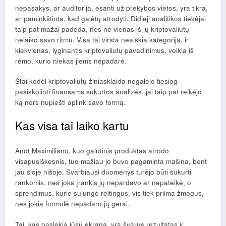
nepasakys, ar auditorija, esanti už prekybos vietos, yra tikra,
ar paminkštinta, kad galėtų atrodyti. Didieji analitikos tiekėjai
taip pat mažai padeda, nes nė vienas iš jų kriptovaliutų
nelaiko savo ritmu. Visa tai virsta neaiškia kategorija, ir
kiekvienas, lyginantis kriptovaliutų pavadinimus, veikia iš
rėmo, kurio niekas jiems nepadarė.
Štai kodėl kriptovaliutų žiniasklaida negalėjo tiesiog
pasiskolinti finansams sukurtos analizės, jai taip pat reikėjo
ką nors nupiešti aplink savo formą.
Kas visa tai laiko kartu
Anot Maximiliano, kuo galutinis produktas atrodo
visapusiškesnis, tuo mažiau jo buvo pagaminta mašina, bent
jau šioje nišoje. Svarbiausi duomenys turėjo būti sukurti
rankomis, nes joks įrankis jų nepardavo ar nepateikė, o
sprendimus, kurie sujungė reitingus, vis tiek priima žmogus,
nes jokia formulė nepadaro jų gerai.
Tai, kas pasiekia jūsų ekraną, yra švarus rezultatas ir