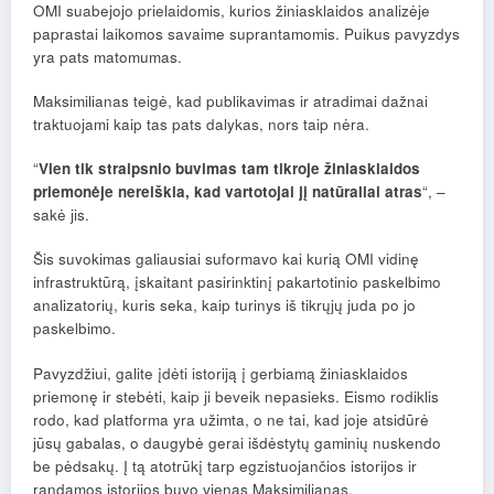
OMI suabejojo ​​prielaidomis, kurios žiniasklaidos analizėje
paprastai laikomos savaime suprantamomis. Puikus pavyzdys
yra pats matomumas.
Maksimilianas teigė, kad publikavimas ir atradimai dažnai
traktuojami kaip tas pats dalykas, nors taip nėra.
“
Vien tik straipsnio buvimas tam tikroje žiniasklaidos
priemonėje nereiškia, kad vartotojai jį natūraliai atras
“, –
sakė jis.
Šis suvokimas galiausiai suformavo kai kurią OMI vidinę
infrastruktūrą, įskaitant pasirinktinį pakartotinio paskelbimo
analizatorių, kuris seka, kaip turinys iš tikrųjų juda po jo
paskelbimo.
Pavyzdžiui, galite įdėti istoriją į gerbiamą žiniasklaidos
priemonę ir stebėti, kaip ji beveik nepasieks. Eismo rodiklis
rodo, kad platforma yra užimta, o ne tai, kad joje atsidūrė
jūsų gabalas, o daugybė gerai išdėstytų gaminių nuskendo
be pėdsakų. Į tą atotrūkį tarp egzistuojančios istorijos ir
randamos istorijos buvo vienas Maksimilianas.