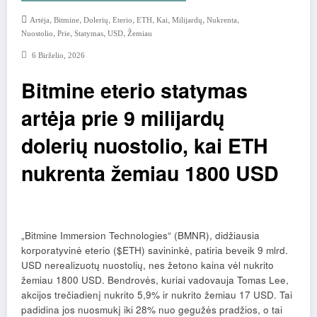
,
,
,
,
,
,
,
,
Artėja
Bitmine
Dolerių
Eterio
ETH
Kai
Milijardų
Nukrenta
,
,
,
,
Nuostolio
Prie
Statymas
USD
Žemiau
6 Birželio, 2026
Bitmine eterio statymas
artėja prie 9 milijardų
dolerių nuostolio, kai ETH
nukrenta žemiau 1800 USD
„Bitmine Immersion Technologies“ (BMNR), didžiausia
korporatyvinė eterio ($ETH) savininkė, patiria beveik 9 mlrd.
USD nerealizuotų nuostolių, nes žetono kaina vėl nukrito
žemiau 1800 USD. Bendrovės, kuriai vadovauja Tomas Lee,
akcijos trečiadienį nukrito 5,9% ir nukrito žemiau 17 USD. Tai
padidina jos nuosmukį iki 28% nuo gegužės pradžios, o tai