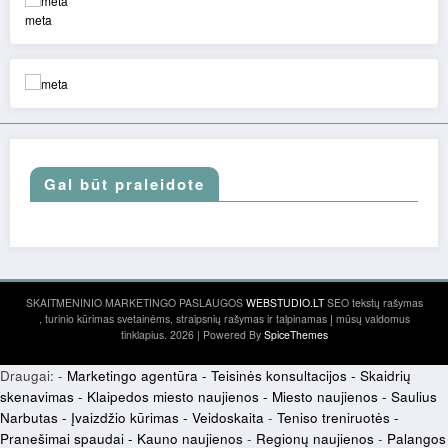
meta
Gal būt praleidote
SKAITMENINIO MARKETINGO PASLAUGOS
WEBSTUDIO.LT
SEO tekstų rašymas
, turinio kūrimas svetainėms, straipsnių rašymas ir talpinamas į mūsų valdomus
tinklapius. 2026 | Powered By
SpiceThemes
Draugai: -
Marketingo agentūra
-
Teisinės konsultacijos
-
Skaidrių
skenavimas
-
Klaipedos miesto naujienos
-
Miesto naujienos
-
Saulius
Narbutas
-
Įvaizdžio kūrimas
-
Veidoskaita
-
Teniso treniruotės
-
Pranešimai spaudai -
Kauno naujienos
-
Regionų naujienos
-
Palangos