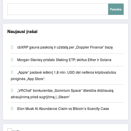
Paieška
Naujausi įrašai
cbXRP gauna paskolą ir užstatą per „Doppler Finance“ bazę
Morgan Stanley pristato Staking ETP, skirtus Ether ir Solana
„Apple“ padavė ieškinį 1,8 mln. USD dėl netikros kriptovaliutos
piniginės „App Store“.
„VRChat“ konkurentas „Somnium Space“ išleidžia didžiausią
atnaujinimą prieš sugrįžimą į „Steam“
Elon Musk AI Abundance Claim vs Bitcoin’s Scarcity Case