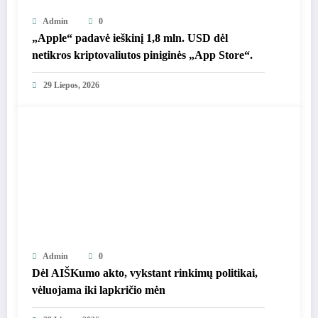
Admin
0
„Apple“ padavė ieškinį 1,8 mln. USD dėl
netikros kriptovaliutos piniginės „App Store“.
29 Liepos, 2026
Admin
0
Dėl AIŠKumo akto, vykstant rinkimų politikai,
vėluojama iki lapkričio mėn