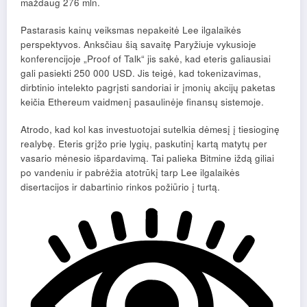
maždaug 276 mln.
Pastarasis kainų veiksmas nepakeitė Lee ilgalaikės
perspektyvos. Anksčiau šią savaitę Paryžiuje vykusioje
konferencijoje „Proof of Talk“ jis sakė, kad eteris galiausiai
gali pasiekti 250 000 USD. Jis teigė, kad tokenizavimas,
dirbtinio intelekto pagrįsti sandoriai ir įmonių akcijų paketas
keičia Ethereum vaidmenį pasaulinėje finansų sistemoje.
Atrodo, kad kol kas investuotojai sutelkia dėmesį į tiesioginę
realybę. Eteris grįžo prie lygių, paskutinį kartą matytų per
vasario mėnesio išpardavimą. Tai palieka Bitmine iždą giliai
po vandeniu ir pabrėžia atotrūkį tarp Lee ilgalaikės
disertacijos ir dabartinio rinkos požiūrio į turtą.