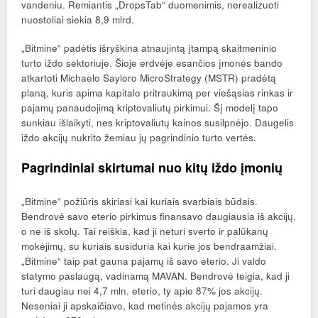
vandeniu. Remiantis „DropsTab“ duomenimis, nerealizuoti
nuostoliai siekia 8,9 mlrd.
„Bitmine“ padėtis išryškina atnaujintą įtampą skaitmeninio
turto iždo sektoriuje. Šioje erdvėje esančios įmonės bando
atkartoti Michaelo Sayloro MicroStrategy (MSTR) pradėtą ​​
planą, kuris apima kapitalo pritraukimą per viešąsias rinkas ir
pajamų panaudojimą kriptovaliutų pirkimui. Šį modelį tapo
sunkiau išlaikyti, nes kriptovaliutų kainos susilpnėjo. Daugelis
iždo akcijų nukrito žemiau jų pagrindinio turto vertės.
Pagrindiniai skirtumai nuo kitų iždo įmonių
„Bitmine“ požiūris skiriasi kai kuriais svarbiais būdais.
Bendrovė savo eterio pirkimus finansavo daugiausia iš akcijų,
o ne iš skolų. Tai reiškia, kad ji neturi sverto ir palūkanų
mokėjimų, su kuriais susiduria kai kurie jos bendraamžiai.
„Bitmine“ taip pat gauna pajamų iš savo eterio. Ji valdo
statymo paslaugą, vadinamą MAVAN. Bendrovė teigia, kad ji
turi daugiau nei 4,7 mln. eterio, ty apie 87% jos akcijų.
Neseniai ji apskaičiavo, kad metinės akcijų pajamos yra