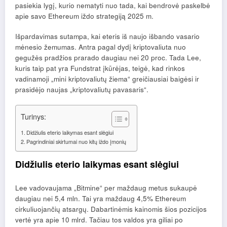
pasiekia lygį, kurio nematyti nuo tada, kai bendrovė paskelbė
apie savo Ethereum iždo strategiją 2025 m.
Išpardavimas sutampa, kai eteris iš naujo išbando vasario
mėnesio žemumas. Antra pagal dydį kriptovaliuta nuo
gegužės pradžios prarado daugiau nei 20 proc. Tada Lee,
kuris taip pat yra Fundstrat įkūrėjas, teigė, kad rinkos
vadinamoji „mini kriptovaliutų žiema“ greičiausiai baigėsi ir
prasidėjo naujas „kriptovaliutų pavasaris“.
Turinys:
Didžiulis eterio laikymas esant slėgiui
Pagrindiniai skirtumai nuo kitų iždo įmonių
Didžiulis eterio laikymas esant slėgiui
Lee vadovaujama „Bitmine“ per maždaug metus sukaupė
daugiau nei 5,4 mln. Tai yra maždaug 4,5% Ethereum
cirkuliuojančių atsargų. Dabartinėmis kainomis šios pozicijos
vertė yra apie 10 mlrd. Tačiau tos valdos yra giliai po