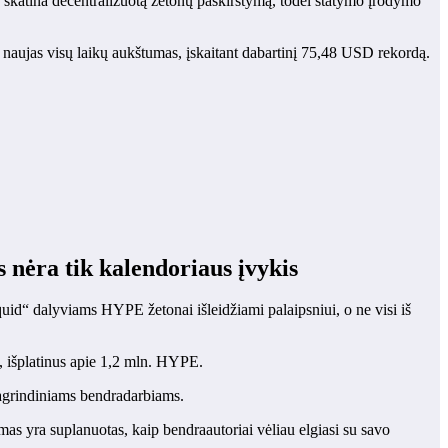
r skatina decentralizuotą žetonų paskirstymą, todėl statymo įrodymo
aujas visų laikų aukštumas, įskaitant dabartinį 75,48 USD rekordą.
s nėra tik kalendoriaus įvykis
quid“ dalyviams HYPE žetonai išleidžiami palaipsniui, o ne visi iš
į, išplatinus apie 1,2 mln. HYPE.
pagrindiniams bendradarbiams.
mas yra suplanuotas, kaip bendraautoriai vėliau elgiasi su savo