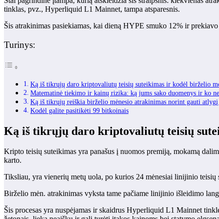
Štai pagrindinė įtampa, kurią atskleidžia šis straipsnis: kiekvienas 
tinklas, pvz., Hyperliquid L1 Mainnet, tampa atsparesnis.
Šis atrakinimas pasiekiamas, kai dieną HYPE smuko 12% ir prekiavo a
Turinys:
Ką iš tikrųjų daro kriptovaliutų teisių suteikimas ir kodėl birželio 
Matematinė tiekimo ir kainų rizika: ką jums sako duomenys ir ko n
Ką iš tikrųjų reiškia birželio mėnesio atrakinimas norint gauti atly
Kodėl galite pasitikėti 99 bitkoinais
Ką iš tikrųjų daro kriptovaliutų teisių sut
Kripto teisių suteikimas yra panašus į nuomos premiją, mokamą dalimis
karto.
Tiksliau, yra vienerių metų uola, po kurios 24 mėnesiai linijinio teis
Birželio mėn. atrakinimas vyksta tame pačiame linijinio išleidimo la
Šis procesas yra nuspėjamas ir skaidrus Hyperliquid L1 Mainnet tinkle,
žetonais, lieka neaišku ir gali turėti įtakos kainoms bei statymo elgsena