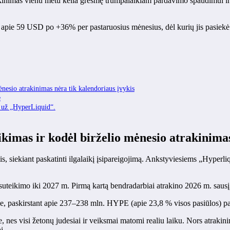
atrakinimas vienu metu kelia grėsmę trumpalaikiam pardavimo spaudimui i
pie 59 USD po +36% per pastaruosius mėnesius, dėl kurių jis pasiekė n
mėnesio atrakinimas nėra tik kalendoriaus įvykis
e
gį už „HyperLiquid“.
eikimas ir kodėl birželio mėnesio atrakinima
, siekiant paskatinti ilgalaikį įsipareigojimą. Ankstyviesiems „Hyperli
ių suteikimo iki 2027 m. Pirmą kartą bendradarbiai atrakino 2026 m. saus
nge, paskirstant apie 237–238 mln. HYPE (apie 23,8 % visos pasiūlos) 
 nes visi žetonų judesiai ir veiksmai matomi realiu laiku. Nors atrakini
i.