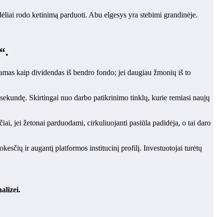
dėliai rodo ketinimą parduoti. Abu elgesys yra stebimi grandinėje.
“.
ntamas kaip dividendas iš bendro fondo; jei daugiau žmonių iš to
undę. Skirtingai nuo darbo patikrinimo tinklų, kurie remiasi naujų
iai, jei žetonai parduodami, cirkuliuojanti pasiūla padidėja, o tai daro
esčių ir augantį platformos institucinį profilį. Investuotojai turėtų
alizei.