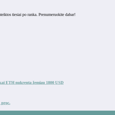
ateiktos tiesiai po ranka. Prenumeruokite dabar!
io, kai ETH nukrenta žemiau 1800 USD
3 proc.