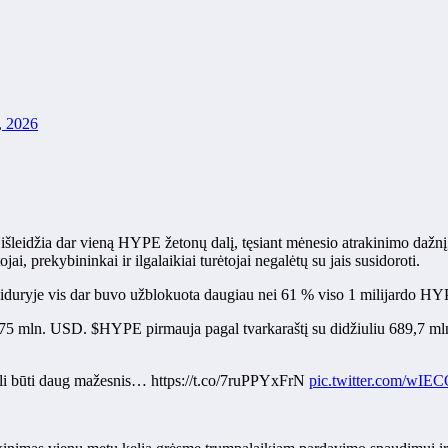
o, 2026
elį išleidžia dar vieną HYPE žetonų dalį, tęsiant mėnesio atrakinimo daž
i, prekybininkai ir ilgalaikiai turėtojai negalėtų su jais susidoroti.
iduryje vis dar buvo užblokuota daugiau nei 61 % viso 1 milijardo HYPE
i 975 mln. USD. $HYPE pirmauja pagal tvarkaraštį su didžiuliu 689,7 ml
 gali būti daug mažesnis… https://t.co/7ruPPYxFrN
pic.twitter.com/wI