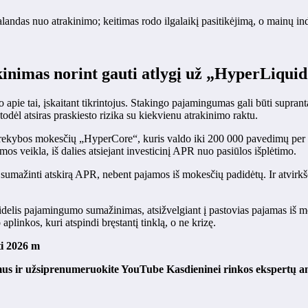
valandas nuo atrakinimo; keitimas rodo ilgalaikį pasitikėjimą, o mainų in
akinimas norint gauti atlygį už „HyperLiquid
 apie tai, įskaitant tikrintojus. Stakingo pajamingumas gali būti supra
 todėl atsiras praskiesto rizika su kiekvienu atrakinimo raktu.
kybos mokesčių „HyperCore“, kuris valdo iki 200 000 pavedimų per sek
mos veikla, iš dalies atsiejant investicinį APR nuo pasiūlos išplėtimo.
i sumažinti atskirą APR, nebent pajamos iš mokesčių padidėtų. Ir atvirkšč
didelis pajamingumo sumažinimas, atsižvelgiant į pastovias pajamas iš mok
linkos, kuri atspindi bręstantį tinklą, o ne krizę.
i 2026 m
mus ir užsiprenumeruokite
YouTube
Kasdieninei rinkos ekspertų an