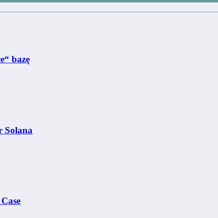
e“ bazę
r Solana
 Case