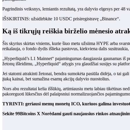
Pagrindinis veiksnys, lemiantis rezultatą, yra dalyvio elgesys per 48 
IŠSKIRTINIS: užsidirbkite 10 USDC prisiregistravę „Binance“.
Ką iš tikrųjų reiškia birželio mėnesio atr
Šis skyrius skirtas visiems, kurie šiuo metu užsiima HYPE arba svarsto
reikalauja, o fondo dydis išlieka pastovus, kiekviena dalis susitraukia,
„Hyperliquid’s L1 Mainnet“ pajamingumas daugiausia gaunamas iš pre
žetonų išleidimu, „Hyperliquid“ atlygis yra glaudžiai susijęs su platfor
Jei statomi atrakinti žetonai, bendra sumokėta pasiūla didėja, o tai gal
įtaką kainai, bet sumažina esamų akcijų dalyvio nuostolius.
Nors abu rezultatai kelia iššūkių, artimiausiu metu labiau tikėtinas ne
pakoreguoti lūkesčius dėl palaipsniui normalizuojančios pajamingumo ap
TYRINTI: geriausi memų monetų ICO, kuriuos galima investuot
Sekite 99Bitcoins
X
Norėdami gauti naujausius rinkos atnaujini