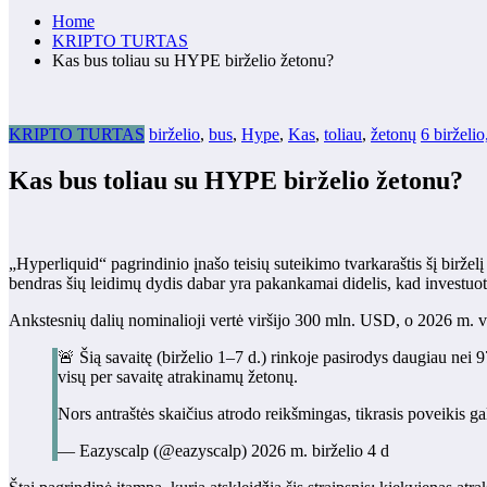
Home
KRIPTO TURTAS
Kas bus toliau su HYPE birželio žetonu?
KRIPTO TURTAS
birželio
,
bus
,
Hype
,
Kas
,
toliau
,
žetonų
6 birželi
Kas bus toliau su HYPE birželio žetonu?
„Hyperliquid“ pagrindinio įnašo teisių suteikimo tvarkaraštis šį birž
bendras šių leidimų dydis dabar yra pakankamai didelis, kad investuotoja
Ankstesnių dalių nominalioji vertė viršijo 300 mln. USD, o 2026 m. v
🚨 Šią savaitę (birželio 1–7 d.) rinkoje pasirodys daugiau ne
visų per savaitę atrakinamų žetonų.
Nors antraštės skaičius atrodo reikšmingas, tikrasis poveikis
— Eazyscalp (@eazyscalp) 2026 m. birželio 4 d