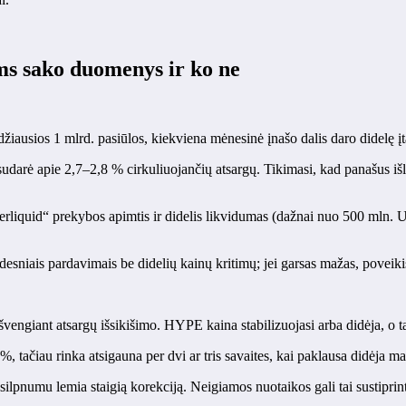
ms sako duomenys ir ko ne
sios 1 mlrd. pasiūlos, kiekviena mėnesinė įnašo dalis daro didelę įta
rė apie 2,7–2,8 % cirkuliuojančių atsargų. Tikimasi, kad panašus išlei
perliquid“ prekybos apimtis ir didelis likvidumas (dažnai nuo 500 ml
desniais pardavimais be didelių kainų kritimų; jei garsas mažas, poveikis
vengiant atsargų išsikišimo. HYPE kaina stabilizuojasi arba didėja, o 
tačiau rinka atsigauna per dvi ar tris savaites, kai paklausa didėja m
lpnumu lemia staigią korekciją. Neigiamos nuotaikos gali tai sustiprinti,