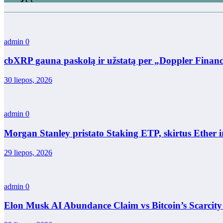
admin
0
cbXRP gauna paskolą ir užstatą per „Doppler Financ
30 liepos, 2026
admin
0
Morgan Stanley pristato Staking ETP, skirtus Ether i
29 liepos, 2026
admin
0
Elon Musk AI Abundance Claim vs Bitcoin’s Scarcity