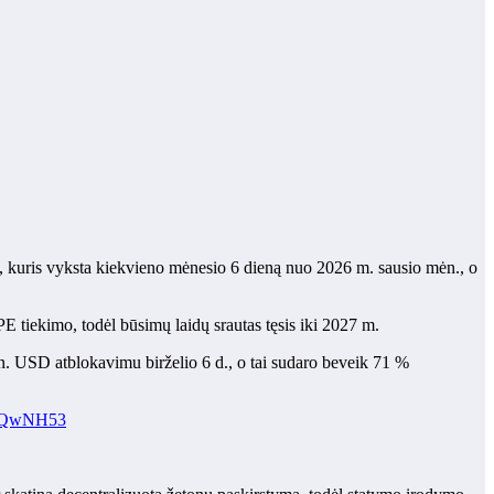
nį, kuris vyksta kiekvieno mėnesio 6 dieną nuo 2026 m. sausio mėn., o
 tiekimo, todėl būsimų laidų srautas tęsis iki 2027 m.
n. USD atblokavimu birželio 6 d., o tai sudaro beveik 71 %
ECQwNH53