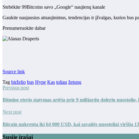
Stebėkite 99Bitcoins savo „Google“ naujienų kanale
Gaukite naujausius atnaujinimus, tendencijas ir įžvalgas, kurios bus p
Prenumeruokite dabar
Source link
Tag
birželio
bus
Hype
Kas
toliau
žetonų
Previous post
Bitmine eterio statymas artėja prie 9 milijardų dolerių nuostol
Next post
Bitcoin nukrenta iki 64 000 USD, kai savaitės nuostoliai viršija 1
Susiję įrašai