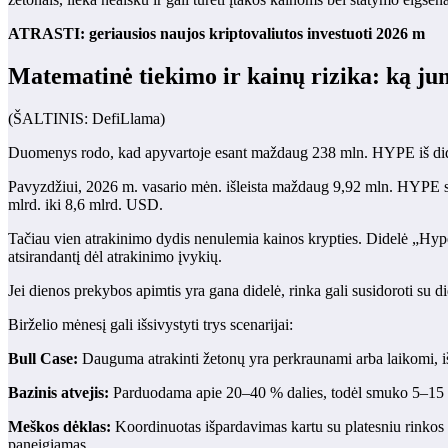
ATRASTI: geriausios naujos kriptovaliutos investuoti 2026 m
Matematinė tiekimo ir kainų rizika: ką ju
(ŠALTINIS: DefiLlama)
Duomenys rodo, kad apyvartoje esant maždaug 238 mln. HYPE iš didžiau
Pavyzdžiui, 2026 m. vasario mėn. išleista maždaug 9,92 mln. HYPE suda
mlrd. iki 8,6 mlrd. USD.
Tačiau vien atrakinimo dydis nenulemia kainos krypties. Didelė „Hy
atsirandantį dėl atrakinimo įvykių.
Jei dienos prekybos apimtis yra gana didelė, rinka gali susidoroti su di
Birželio mėnesį gali išsivystyti trys scenarijai:
Bull Case:
Dauguma atrakinti žetonų yra perkraunami arba laikomi, iš
Bazinis atvejis:
Parduodama apie 20–40 % dalies, todėl smuko 5–15 %, 
Meškos dėklas:
Koordinuotas išpardavimas kartu su platesniu rinkos si
paneigiamas.