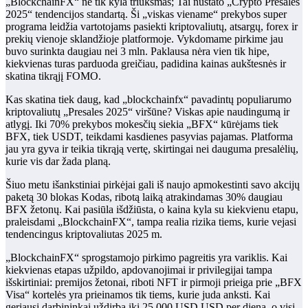
„BlockchainFX“ ne tik kyla triukšmas; Tai nustato „Crypto Presales
2025“ tendencijos standartą. Ši „viskas viename“ prekybos super
programa leidžia vartotojams pasiekti kriptovaliutų, atsargų, forex ir
prekių vienoje sklandžioje platformoje. Vykdomame pirkime jau
buvo surinkta daugiau nei 3 mln. Paklausa nėra vien tik hipe,
kiekvienas turas parduoda greičiau, padidina kainas aukštesnės ir
skatina tikrąjį FOMO.
Kas skatina tiek daug, kad „blockchainfx“ pavadintų populiarumo
kriptovaliutų „Presales 2025“ viršūne? Viskas apie naudingumą ir
atlygį. Iki 70% prekybos mokesčių siekia „BFX“ kūrėjams tiek
BFX, tiek USDT, teikdami kasdienes pasyvias pajamas. Platforma
jau yra gyva ir teikia tikrąją vertę, skirtingai nei dauguma presalėlių,
kurie vis dar žada planą.
Šiuo metu išankstiniai pirkėjai gali iš naujo apmokestinti savo akcijų
paketą
30 blokas
Kodas, ribotą laiką atrakindamas 30% daugiau
BFX žetonų. Kai pasiūla išdžiūsta, o kaina kyla su kiekvienu etapu,
praleisdami „BlockchainFX“, tampa realia rizika tiems, kurie vejasi
tendencingus kriptovaliutas 2025 m.
„BlockchainFX“ sprogstamojo pirkimo pagreitis yra variklis. Kai
kiekvienas etapas užpildo, apdovanojimai ir privilegijai tampa
išskirtiniai: premijos žetonai, riboti NFT ir pirmoji prieiga prie „BFX
Visa“ kortelės yra prieinamos tik tiems, kurie juda anksti. Kai
geriausi darbininkai uždirba iki 25 000 USD USD per dieną, o visi