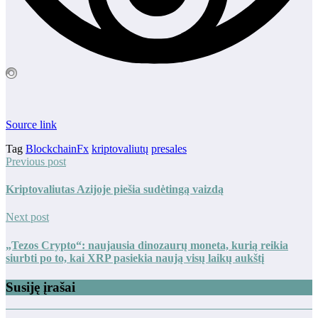
Source link
Tag
BlockchainFx
kriptovaliutų
presales
Previous post
Kriptovaliutas Azijoje piešia sudėtingą vaizdą
Next post
„Tezos Crypto“: naujausia dinozaurų moneta, kurią reikia
siurbti po to, kai XRP pasiekia naują visų laikų aukštį
Susiję įrašai