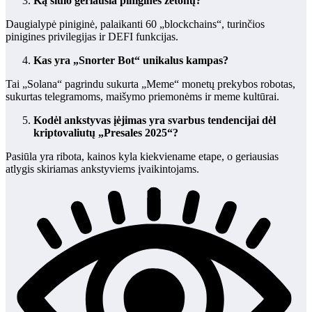
Ką siūlo geriausia piniginės žetonų?
Daugialypė piniginė, palaikanti 60 „blockchains“, turinčios
pinigines privilegijas ir DEFI funkcijas.
Kas yra „Snorter Bot“ unikalus kampas?
Tai „Solana“ pagrindu sukurta „Meme“ monetų prekybos robotas,
sukurtas telegramoms, maišymo priemonėms ir meme kultūrai.
Kodėl ankstyvas įėjimas yra svarbus tendencijai dėl
kriptovaliutų „Presales 2025“?
Pasiūla yra ribota, kainos kyla kiekviename etape, o geriausias
atlygis skiriamas ankstyviems įvaikintojams.