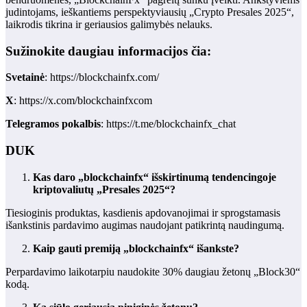
judintojams, ieškantiems perspektyviausių „Crypto Presales 2025“,
laikrodis tikrina ir geriausios galimybės nelauks.
Sužinokite daugiau informacijos čia:
Svetainė
:
https://blockchainfx.com/
X
:
https://x.com/blockchainfxcom
Telegramos pokalbis
:
https://t.me/blockchainfx_chat
DUK
Kas daro „blockchainfx“ išskirtinumą tendencingoje
kriptovaliutų „Presales 2025“?
Tiesioginis produktas, kasdienis apdovanojimai ir sprogstamasis
išankstinis pardavimo augimas naudojant patikrintą naudingumą.
Kaip gauti premiją „blockchainfx“ išankste?
Perpardavimo laikotarpiu naudokite 30% daugiau žetonų „Block30“
kodą.