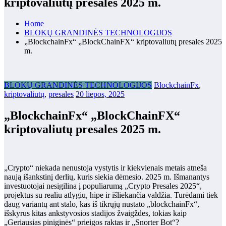
kriptovaliutų presales 2025 m.
Home
BLOKŲ GRANDINĖS TECHNOLOGIJOS
„BlockchainFx“ „BlockChainFX“ kriptovaliutų presales 2025
m.
BLOKŲ GRANDINĖS TECHNOLOGIJOS
BlockchainFx
,
kriptovaliutų
,
presales
20 liepos, 2025
„BlockchainFx“ „BlockChainFX“
kriptovaliutų presales 2025 m.
„Crypto“ niekada nenustoja vystytis ir kiekvienais metais atneša
naują išankstinį derlių, kuris siekia dėmesio. 2025 m. Išmanantys
investuotojai nesigilina į populiarumą „Crypto Presales 2025“,
projektus su realiu atlygiu, hipe ir išliekančia valdžia. Turėdami tiek
daug variantų ant stalo, kas iš tikrųjų nustato „blockchainFx“,
išskyrus kitas ankstyvosios stadijos žvaigždes, tokias kaip
„Geriausias piniginės“ prieigos raktas ir „Snorter Bot“?