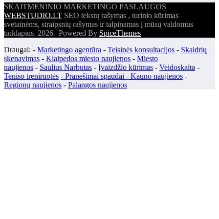
SKAITMENINIO MARKETINGO PASLAUGOS
WEBSTUDIO.LT
SEO tekstų rašymas , turinio kūrimas
svetainėms, straipsnių rašymas ir talpinamas į mūsų valdomus
tinklapius. 2026 | Powered By
SpiceThemes
Draugai: -
Marketingo agentūra
-
Teisinės konsultacijos
-
Skaidrių
skenavimas
-
Klaipedos miesto naujienos
-
Miesto
naujienos
-
Saulius Narbutas
-
Įvaizdžio kūrimas
-
Veidoskaita
-
Teniso treniruotės
- Pranešimai spaudai -
Kauno naujienos
-
Regionų naujienos
-
Palangos naujienos