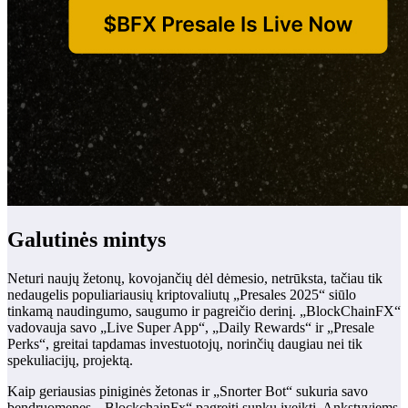
Galutinės mintys
Neturi naujų žetonų, kovojančių dėl dėmesio, netrūksta, tačiau tik
nedaugelis populiariausių kriptovaliutų „Presales 2025“ siūlo
tinkamą naudingumo, saugumo ir pagreičio derinį. „BlockChainFX“
vadovauja savo „Live Super App“, „Daily Rewards“ ir „Presale
Perks“, greitai tapdamas investuotojų, norinčių daugiau nei tik
spekuliacijų, projektą.
Kaip geriausias piniginės žetonas ir „Snorter Bot“ sukuria savo
bendruomenes, „BlockchainFx“ pagreitį sunku įveikti. Ankstyviems