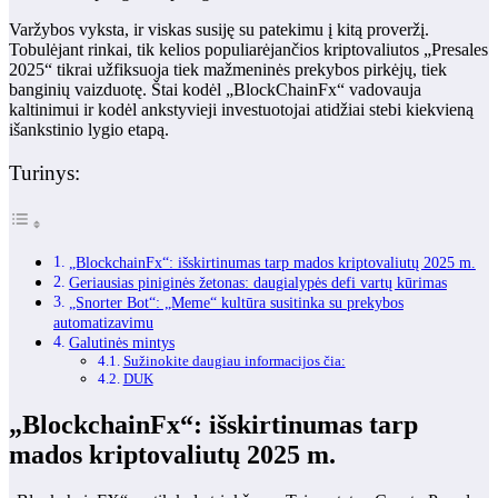
Varžybos vyksta, ir viskas susiję su patekimu į kitą proveržį.
Tobulėjant rinkai, tik kelios populiarėjančios kriptovaliutos „Presales
2025“ tikrai užfiksuoja tiek mažmeninės prekybos pirkėjų, tiek
banginių vaizduotę. Štai kodėl
„BlockChainFx“
vadovauja
kaltinimui ir kodėl ankstyvieji investuotojai atidžiai stebi kiekvieną
išankstinio lygio etapą.
Turinys:
„BlockchainFx“: išskirtinumas tarp mados kriptovaliutų 2025 m.
Geriausias piniginės žetonas: daugialypės defi vartų kūrimas
„Snorter Bot“: „Meme“ kultūra susitinka su prekybos
automatizavimu
Galutinės mintys
Sužinokite daugiau informacijos čia:
DUK
„BlockchainFx“: išskirtinumas tarp
mados kriptovaliutų 2025 m.