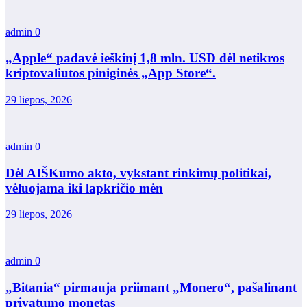
admin
0
„Apple“ padavė ieškinį 1,8 mln. USD dėl netikros
kriptovaliutos piniginės „App Store“.
29 liepos, 2026
admin
0
Dėl AIŠKumo akto, vykstant rinkimų politikai,
vėluojama iki lapkričio mėn
29 liepos, 2026
admin
0
„Bitania“ pirmauja priimant „Monero“, pašalinant
privatumo monetas