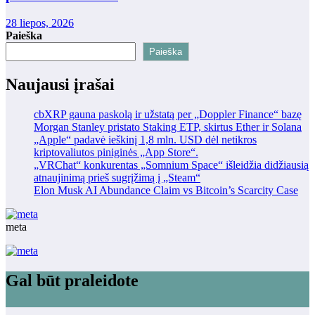
28 liepos, 2026
Paieška
Paieška
Naujausi įrašai
cbXRP gauna paskolą ir užstatą per „Doppler Finance“ bazę
Morgan Stanley pristato Staking ETP, skirtus Ether ir Solana
„Apple“ padavė ieškinį 1,8 mln. USD dėl netikros
kriptovaliutos piniginės „App Store“.
„VRChat“ konkurentas „Somnium Space“ išleidžia didžiausią
atnaujinimą prieš sugrįžimą į „Steam“
Elon Musk AI Abundance Claim vs Bitcoin’s Scarcity Case
meta
Gal būt praleidote