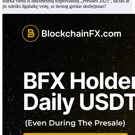
išlieka viena iš linksmesnių kriptovaliutų „Presales 2025“, tačiau ar
jis suteiks ilgalaikę vertę, ar tiesiog greitas skubėjimas?