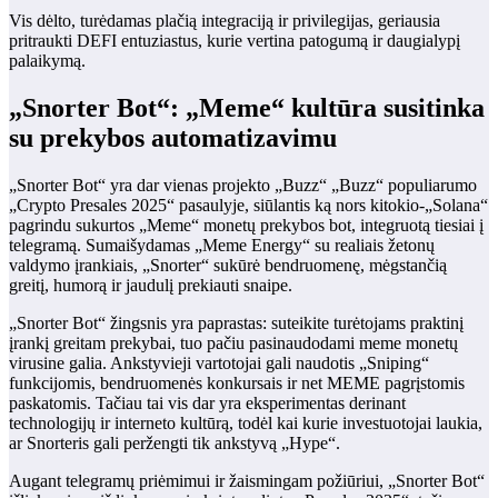
Vis dėlto, turėdamas plačią integraciją ir privilegijas, geriausia
pritraukti DEFI entuziastus, kurie vertina patogumą ir daugialypį
palaikymą.
„Snorter Bot“: „Meme“ kultūra susitinka
su prekybos automatizavimu
„Snorter Bot“ yra dar vienas projekto „Buzz“ „Buzz“ populiarumo
„Crypto Presales 2025“ pasaulyje, siūlantis ką nors kitokio-„Solana“
pagrindu sukurtos „Meme“ monetų prekybos bot, integruotą tiesiai į
telegramą. Sumaišydamas „Meme Energy“ su realiais žetonų
valdymo įrankiais, „Snorter“ sukūrė bendruomenę, mėgstančią
greitį, humorą ir jaudulį prekiauti snaipe.
„Snorter Bot“ žingsnis yra paprastas: suteikite turėtojams praktinį
įrankį greitam prekybai, tuo pačiu pasinaudodami meme monetų
virusine galia. Ankstyvieji vartotojai gali naudotis „Sniping“
funkcijomis, bendruomenės konkursais ir net MEME pagrįstomis
paskatomis. Tačiau tai vis dar yra eksperimentas derinant
technologijų ir interneto kultūrą, todėl kai kurie investuotojai laukia,
ar Snorteris gali peržengti tik ankstyvą „Hype“.
Augant telegramų priėmimui ir žaismingam požiūriui, „Snorter Bot“