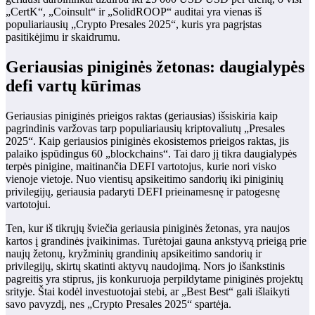
„CertK“, „Coinsult“ ir „SolidROOP“ auditai yra vienas iš
populiariausių „Crypto Presales 2025“, kuris yra pagrįstas
pasitikėjimu ir skaidrumu.
Geriausias piniginės žetonas: daugialypės
defi vartų kūrimas
Geriausias piniginės prieigos raktas (geriausias) išsiskiria kaip
pagrindinis varžovas tarp populiariausių kriptovaliutų „Presales
2025“. Kaip geriausios piniginės ekosistemos prieigos raktas, jis
palaiko įspūdingus 60 „blockchains“. Tai daro jį tikra daugialypės
terpės pinigine, maitinančia DEFI vartotojus, kurie nori visko
vienoje vietoje. Nuo vientisų apsikeitimo sandorių iki piniginių
privilegijų, geriausia padaryti DEFI prieinamesnę ir patogesnę
vartotojui.
Ten, kur iš tikrųjų šviečia geriausia piniginės žetonas, yra naujos
kartos į grandinės įvaikinimas. Turėtojai gauna ankstyvą prieigą prie
naujų žetonų, kryžminių grandinių apsikeitimo sandorių ir
privilegijų, skirtų skatinti aktyvų naudojimą. Nors jo išankstinis
pagreitis yra stiprus, jis konkuruoja perpildytame piniginės projektų
srityje. Štai kodėl investuotojai stebi, ar „Best Best“ gali išlaikyti
savo pavyzdį, nes „Crypto Presales 2025“ spartėja.