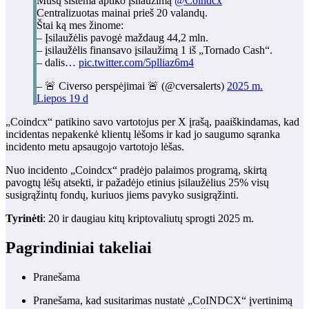
Mūsų sistema aptiko įsilaužimą
@Coindcx
Centralizuotas mainai prieš 20 valandų.
Štai ką mes žinome:
– Įsilaužėlis pavogė maždaug 44,2 mln.
– įsilaužėlis finansavo įsilaužimą 1 iš „Tornado Cash“.
– dalis…
pic.twitter.com/5plliaz6m4
– 🚨 Civerso perspėjimai 🚨 (@cversalerts)
2025 m.
Liepos 19 d
„Coindcx“ patikino savo vartotojus per X įrašą, paaiškindamas, kad
incidentas nepakenkė klientų lėšoms ir kad jo saugumo sąranka
incidento metu apsaugojo vartotojo lėšas.
Nuo incidento „Coindcx“ pradėjo palaimos programą, skirtą
pavogtų lėšų atsekti, ir pažadėjo etinius įsilaužėlius 25% visų
susigrąžintų fondų, kuriuos jiems pavyko susigrąžinti.
Tyrinėti
: 20 ir daugiau kitų kriptovaliutų sprogti 2025 m.
Pagrindiniai takeliai
Pranešama
Pranešama, kad susitarimas nustatė „CoINDCX“ įvertinimą