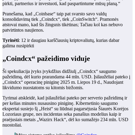
pirkti, partnerius ir investuoti, kad paspartintume mūsų planą.“
Pranešama, kad „Coinbase“ taip pat svarsto savo valdų
konsolidavimą tiek „Coindcx“, tiek „CoinSwitch“. Pramonės
atstovai mano, kad šis žingsnis tikėtinas; Tačiau kol kas nebuvo
patvirtintos naujienos.
Tyrinėti
: 12 ir daugiau karščiausių kriptovaliutų, kurias dabar
galima nusipirkti
„Coindcx“ pažeidimo viduje
Ši spekuliacija įvyks įvykdžius didžiulį „Coindcx“ saugumo
pažeidimą, dėl kurio prarandama 44 mln. USD. Įsilaužėliai pateko į
„Coindcx“ operacinę piniginę 2025 m. Liepos 19 d., Naudojant
likvidumo nuostatoms su kitomis biržomis.
Tyrimai atskleidė, kad įsilaužėliai pateko per serverio pažeidimą ir
per kelias minutes nusausino piniginę. Kibernetinio saugumo
ekspertai susiejo šį „Heist“ su liūdnai pagarsėjusia Šiaurės Korėjos
Lozoriaus grupe, nes incidentas seka panašius modelius kaip ir
praėjusiais metais „Wazirx Hack“, dėl ko sumažėjo 234 mln. USD
nuostoliai.