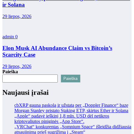
ir Solana
29 liepos, 2026
admin
0
Elon Musk AI Abundance Claim vs Bitcoin’s
Scarcity Case
29 liepos, 2026
Paieška
Paieška
Naujausi įrašai
cbXRP gauna paskolą ir užstatą per „Doppler Finance“ bazę
Morgan Stanley pristato Staking ETP, skirtus Ether ir Solana
„Apple“ padavė ieškinį 1,8 mln. USD dėl netikros
kriptovaliutos piniginės „App Store“.
„VRChat“ konkurentas „Somnium Space“ išleidžia didžiausią
atnaujinimą prieš sugrįžimą į „Steam“