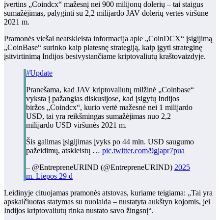
įvertins „Coindcx“ mažesnį nei 900 milijonų dolerių – tai staigus
sumažėjimas, palyginti su 2,2 milijardo JAV dolerių vertės viršūne
2021 m.
Pramonės viešai neatskleista informacija apie „CoinDCX“ įsigijimą
„CoinBase“ surinko kaip platesnę strategiją, kaip įgyti strateginę
įsitvirtinimą Indijos besivystančiame kriptovaliutų kraštovaizdyje.
#Update
Pranešama, kad JAV kriptovaliutų milžinė „Coinbase“
vyksta į pažangias diskusijose, kad įsigytų Indijos
biržos „Coindcx“, kurio vertė mažesnė nei 1 milijardo
USD, tai yra reikšmingas sumažėjimas nuo 2,2
milijardo USD viršūnės 2021 m.
Šis galimas įsigijimas įvyks po 44 mln. USD saugumo
pažeidimų, atskleistų …
pic.twitter.com/9gjapr7pua
– @EntrepreneURIND (@EntrepreneURIND)
2025
m. Liepos 29 d
Leidinyje cituojamas pramonės atstovas, kuriame teigiama: „Tai yra
apskaičiuotas statymas su nuolaida – nustatyta aukštyn kojomis, jei
Indijos kriptovaliutų rinka nustato savo žingsnį“.