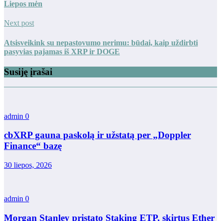
Liepos mėn
Next post
Atsisveikink su nepastovumo nerimu: būdai, kaip uždirbti
pasyvias pajamas iš XRP ir DOGE
Susiję įrašai
admin
0
cbXRP gauna paskolą ir užstatą per „Doppler
Finance“ bazę
30 liepos, 2026
admin
0
Morgan Stanley pristato Staking ETP, skirtus Ether