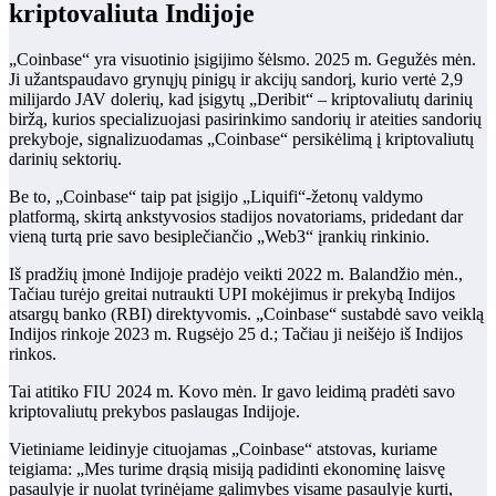
kriptovaliuta Indijoje
„Coinbase“ yra visuotinio įsigijimo šėlsmo. 2025 m. Gegužės mėn.
Ji užantspaudavo grynųjų pinigų ir akcijų sandorį, kurio vertė 2,9
milijardo JAV dolerių, kad įsigytų „Deribit“ – kriptovaliutų darinių
biržą, kurios specializuojasi pasirinkimo sandorių ir ateities sandorių
prekyboje, signalizuodamas „Coinbase“ persikėlimą į kriptovaliutų
darinių sektorių.
Be to, „Coinbase“ taip pat įsigijo „Liquifi“-žetonų valdymo
platformą, skirtą ankstyvosios stadijos novatoriams, pridedant dar
vieną turtą prie savo besiplečiančio „Web3“ įrankių rinkinio.
Iš pradžių įmonė Indijoje pradėjo veikti 2022 m. Balandžio mėn.,
Tačiau turėjo greitai nutraukti UPI mokėjimus ir prekybą Indijos
atsargų banko (RBI) direktyvomis. „Coinbase“ sustabdė savo veiklą
Indijos rinkoje 2023 m. Rugsėjo 25 d.; Tačiau ji neišėjo iš Indijos
rinkos.
Tai atitiko FIU 2024 m. Kovo mėn. Ir gavo leidimą pradėti savo
kriptovaliutų prekybos paslaugas Indijoje.
Vietiniame leidinyje cituojamas „Coinbase“ atstovas, kuriame
teigiama: „Mes turime drąsią misiją padidinti ekonominę laisvę
pasaulyje ir nuolat tyrinėjame galimybes visame pasaulyje kurti,