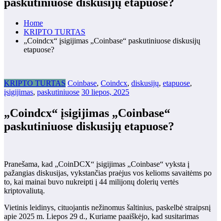
paskutiniuose diskusijų etapuose?
Home
KRIPTO TURTAS
„Coindcx“ įsigijimas „Coinbase“ paskutiniuose diskusijų
etapuose?
KRIPTO TURTAS
Coinbase
,
Coindcx
,
diskusijų
,
etapuose
,
įsigijimas
,
paskutiniuose
30 liepos, 2025
„Coindcx“ įsigijimas „Coinbase“
paskutiniuose diskusijų etapuose?
Pranešama, kad „CoinDCX“ įsigijimas „Coinbase“ vyksta į
pažangias diskusijas, vykstančias praėjus vos kelioms savaitėms po
to, kai mainai buvo nukreipti į 44 milijonų dolerių vertės
kriptovaliutą.
Vietinis leidinys, cituojantis nežinomus šaltinius, paskelbė straipsnį
apie 2025 m. Liepos 29 d., Kuriame paaiškėjo, kad susitarimas