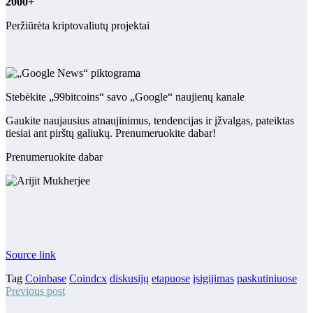
2000+
Peržiūrėta kriptovaliutų projektai
Stebėkite „99bitcoins“ savo „Google“ naujienų kanale
Gaukite naujausius atnaujinimus, tendencijas ir įžvalgas, pateiktas
tiesiai ant pirštų galiukų. Prenumeruokite dabar!
Prenumeruokite dabar
Source link
Tag
Coinbase
Coindcx
diskusijų
etapuose
įsigijimas
paskutiniuose
Previous post