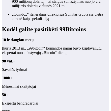
900 milijonų dolerių – tai staigus sumažėjimas nuo jo 2,2
milijardo dolerių viršūnės 2021 m.
„Coindcx“ generalinis direktorius Sumitas Gupta šią plėtrą
atmetė kaip spekuliaciją
Kodėl galite pasitikėti 99Bitcoins
10 ir daugiau metų
Įkurta 2013 m., „99bitcoin“ komandos nariai buvo kriptovaliutų
ekspertai nuo ankstyvųjų „Bitcoin“ dienų.
90 val.+
Savaitės tyrimai
100k+
Mėnesiniai skaitytojai
50+
Ekspertų bendradarbiai