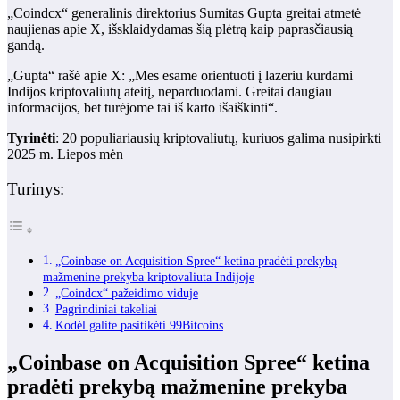
„Coindcx“ generalinis direktorius Sumitas Gupta greitai atmetė
naujienas apie X, išsklaidydamas šią plėtrą kaip paprasčiausią
gandą.
„Gupta“ rašė apie X: „Mes esame orientuoti į lazeriu kurdami
Indijos kriptovaliutų ateitį, neparduodami. Greitai daugiau
informacijos, bet turėjome tai iš karto išaiškinti“.
Tyrinėti
: 20 populiariausių kriptovaliutų, kuriuos galima nusipirkti
2025 m. Liepos mėn
Turinys:
„Coinbase on Acquisition Spree“ ketina pradėti prekybą
mažmenine prekyba kriptovaliuta Indijoje
„Coindcx“ pažeidimo viduje
Pagrindiniai takeliai
Kodėl galite pasitikėti 99Bitcoins
„Coinbase on Acquisition Spree“ ketina
pradėti prekybą mažmenine prekyba