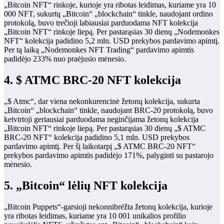
„Bitcoin NFT“ rinkoje, kurioje yra ribotas leidimas, kuriame yra 10
000 NFT, sukurtų „Bitcoin“ „blockchain“ tinkle, naudojant ordino
protokolą, buvo trečioji labiausiai parduodama NFT kolekcija
„Bitcoin NFT“ rinkoje liepą. Per pastarąsias 30 dienų „Nodemonkes
NFT“ kolekcija padidino 5,2 mln. USD prekybos pardavimo apimtį.
Per tą laiką „Nodemonkes NFT Trading“ pardavimo apimtis
padidėjo 233% nuo praėjusio mėnesio.
4. $ ATMC BRC-20 NFT kolekcija
„$ Atmc“, dar viena nekonkurencinė žetonų kolekcija, sukurta
„Bitcoin“ „blockchain“ tinkle, naudojant BRC-20 protokolą, buvo
ketvirtoji geriausiai parduodama neginčijama žetonų kolekcija
„Bitcoin NFT“ rinkoje liepą. Per pastarąsias 30 dienų „$ ATMC
BRC-20 NFT“ kolekcija padidino 5,1 mln. USD prekybos
pardavimo apimtį. Per šį laikotarpį „$ ATMC BRC-20 NFT“
prekybos pardavimo apimtis padidėjo 171%, palyginti su pastarojo
mėnesio.
5. „Bitcoin“ lėlių NFT kolekcija
„Bitcoin Puppets“-garsioji nekonnibrėžta žetonų kolekcija, kurioje
yra ribotas leidimas, kuriame yra 10 001 unikalios profilio