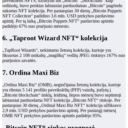
paveikslėlis NFTS, užrašytas ant „Bitcoin“ „blockchain“ kaip
ordinolų, buvo penktas labiausiai parduodamas „Bitcoin“ pagrindu
sukurtas NFT kolekcija. Per pastarąsias 30 dienų „Bitcoin Puppets
NFT Collection“ padidino 3,6 mln. USD prekybos pardavimo
apimtį. Per tą laiką „Bitcoin Puppets NFT“ pardavimo apimtis
padidėjo 67% nuo praėjusio mėnesio.
6. „Taproot Wizard NFT“ kolekcija
„TapRoot Wizards“, nekintamo žetonų kolekcija, kurioje yra
fiksuotas 2 108 unikalių „magiškų“ vedlių JPEG rinkinys 167% nuo
praėjusios savaitės.
7. Ordina Maxi Biz
„Ordina Maxi Biz“ (OMB), neginčijama žetonų kolekcija, kurioje
yra ribotas 5 141 profilio paveikslėlių (PFP) vaizdų, įrašytų į
„Bitcoin blockchain“ tinklą, leidimą, liepos mėnesį buvo septintoji
labiausiai parduodama NFT kolekcija „Bitcoin NFT“ rinkoje. Per
pastarąsias 30 dienų „Ordinal Maxi Biz NFT“ kolekcija užfiksavo
2,9 mln. USD prekybos pardavimo apimtį. Per pastarąjį mėnesį
OMB NFT prekybos pardavimo apimtis padidėjo 95%.
„Bitcoin NFT“ rinkos prognozė