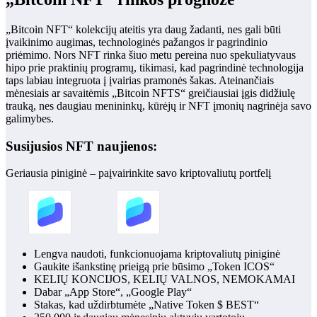
„Bitcoin NFT“ kolekcijų ateitis yra daug žadanti, nes gali būti
įvaikinimo augimas, technologinės pažangos ir pagrindinio
priėmimo. Nors NFT rinka šiuo metu pereina nuo spekuliatyvaus
hipo prie praktinių programų, tikimasi, kad pagrindinė technologija
taps labiau integruota į įvairias pramonės šakas. Ateinančiais
mėnesiais ar savaitėmis „Bitcoin NFTS“ greičiausiai įgis didžiulę
trauką, nes daugiau menininkų, kūrėjų ir NFT įmonių nagrinėja savo
galimybes.
Susijusios NFT naujienos:
Geriausia piniginė – paįvairinkite savo kriptovaliutų portfelį
Lengva naudoti, funkcionuojama kriptovaliutų piniginė
Gaukite išankstinę prieigą prie būsimo „Token ICOS“
KELIŲ KONCIJOS, KELIŲ VALNOS, NEMOKAMAI
Dabar „App Store“, „Google Play“
Stakas, kad uždirbtumėte „Native Token $ BEST“