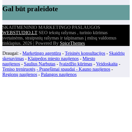
Gal būt praleidote
SKAITMENINIO MARKETINGO PASLAUGOS
WEBSTUDIO.LT
SEO tekstų rašymas , turinio kūrimas
svetainėms, straipsnių rašymas ir talpinamas į mūsų valdomus
tinklapius. 2026 | Powered By
SpiceThemes
Draugai: -
Marketingo agentūra
-
Teisinės konsultacijos
-
Skaidrių
skenavimas
-
Klaipedos miesto naujienos
-
Miesto
naujienos
-
Saulius Narbutas
-
Įvaizdžio kūrimas
-
Veidoskaita
-
Teniso treniruotės
- Pranešimai spaudai -
Kauno naujienos
-
Regionų naujienos
-
Palangos naujienos