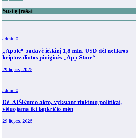
Susiję įrašai
admin
0
„Apple“ padavė ieškinį 1,8 mln. USD dėl netikros
kriptovaliutos piniginės „App Store“.
29 liepos, 2026
admin
0
Dėl AIŠKumo akto, vykstant rinkimų politikai,
vėluojama iki lapkričio mėn
29 liepos, 2026