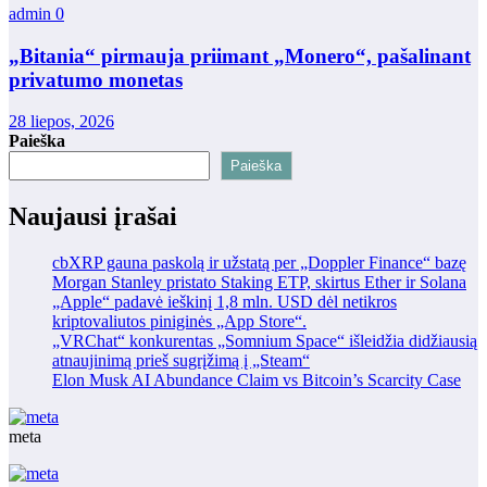
admin
0
„Bitania“ pirmauja priimant „Monero“, pašalinant
privatumo monetas
28 liepos, 2026
Paieška
Paieška
Naujausi įrašai
cbXRP gauna paskolą ir užstatą per „Doppler Finance“ bazę
Morgan Stanley pristato Staking ETP, skirtus Ether ir Solana
„Apple“ padavė ieškinį 1,8 mln. USD dėl netikros
kriptovaliutos piniginės „App Store“.
„VRChat“ konkurentas „Somnium Space“ išleidžia didžiausią
atnaujinimą prieš sugrįžimą į „Steam“
Elon Musk AI Abundance Claim vs Bitcoin’s Scarcity Case
meta