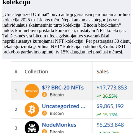
kolekcija
„Uncategorized Ordinal“ buvo antroji geriausiai parduodama ordino
kolekcija 2025 m. Liepos mėn. Nepakankamas kategorijas yra
individualaus skaitmeninio turto kolekcija „Bitcoin blockchain“
tinkle, kuri nebuvo priskirta konkrečiai, nustatytai NFT kolekcijai.
Tai iš esmės yra bitcoin nfts, egzistuojantys savarankiškai,
nepriklausantys kuruojamai NFT kolekcijai. Per pastarąsias 30 dienų
nekategorizuota „Ordinal NFT“ kolekcija padidino 9,8 mln. USD
prekybos pardavimo apimtį, ty 15% daugiau nei praėjusį mėnesį.