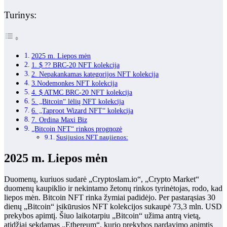
Turinys:
2025 m. Liepos mėn
1. $ ?? BRC-20 NFT kolekcija
2. Nepakankamas kategorijos NFT kolekcija
3.Nodemonkes NFT kolekcija
4. $ ATMC BRC-20 NFT kolekcija
5. „Bitcoin“ lėlių NFT kolekcija
6. „Taproot Wizard NFT“ kolekcija
7. Ordina Maxi Biz
„Bitcoin NFT“ rinkos prognozė
Susijusios NFT naujienos:
2025 m. Liepos mėn
Duomenų, kuriuos sudarė „Cryptoslam.io“, „Crypto Market“
duomenų kaupiklio ir nekintamo žetonų rinkos tyrinėtojas, rodo, kad
liepos mėn. Bitcoin NFT rinka žymiai padidėjo. Per pastarąsias 30
dienų „Bitcoin“ įsikūrusios NFT kolekcijos sukaupė 73,3 mln. USD
prekybos apimtį. Šiuo laikotarpiu „Bitcoin“ užima antrą vietą,
atidžiai sekdamas „Ethereum“, kurio prekybos pardavimo apimtis