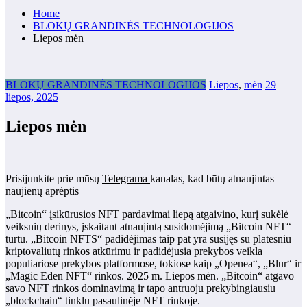
Home
BLOKŲ GRANDINĖS TECHNOLOGIJOS
Liepos mėn
BLOKŲ GRANDINĖS TECHNOLOGIJOS
Liepos
,
mėn
29
liepos, 2025
Liepos mėn
Prisijunkite prie mūsų
Telegrama
kanalas, kad būtų atnaujintas
naujienų aprėptis
„Bitcoin“ įsikūrusios NFT pardavimai liepą atgaivino, kurį sukėlė
veiksnių derinys, įskaitant atnaujintą susidomėjimą „Bitcoin NFT“
turtu. „Bitcoin NFTS“ padidėjimas taip pat yra susijęs su platesniu
kriptovaliutų rinkos atkūrimu ir padidėjusia prekybos veikla
populiariose prekybos platformose, tokiose kaip „Openea“, „Blur“ ir
„Magic Eden NFT“ rinkos. 2025 m. Liepos mėn. „Bitcoin“ atgavo
savo NFT rinkos dominavimą ir tapo antruoju prekybingiausiu
„blockchain“ tinklu pasaulinėje NFT rinkoje.