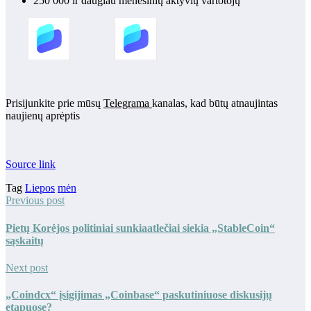
250 000 ir daugiau mėnesinių aktyvių vartotojų
Prisijunkite prie mūsų
Telegrama
kanalas, kad būtų atnaujintas
naujienų aprėptis
Source link
Tag
Liepos
mėn
Previous post
Pietų Korėjos politiniai sunkiaatlečiai siekia „StableCoin“
sąskaitų
Next post
„Coindcx“ įsigijimas „Coinbase“ paskutiniuose diskusijų
etapuose?