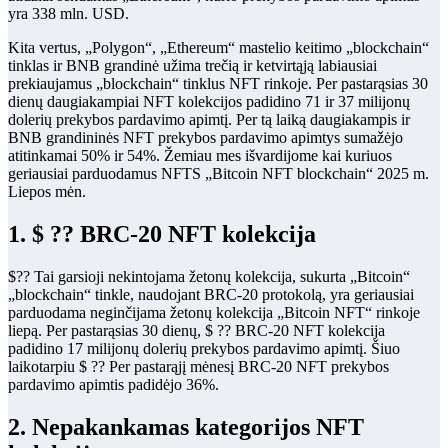
yra 338 mln. USD.
Kita vertus, „Polygon“, „Ethereum“ mastelio keitimo „blockchain“
tinklas ir BNB grandinė užima trečią ir ketvirtąją labiausiai
prekiaujamus „blockchain“ tinklus NFT rinkoje. Per pastarąsias 30
dienų daugiakampiai NFT kolekcijos padidino 71 ir 37 milijonų
dolerių prekybos pardavimo apimtį. Per tą laiką daugiakampis ir
BNB grandininės NFT prekybos pardavimo apimtys sumažėjo
atitinkamai 50% ir 54%. Žemiau mes išvardijome kai kuriuos
geriausiai parduodamus NFTS „Bitcoin NFT blockchain“ 2025 m.
Liepos mėn.
1. $ ?? BRC-20 NFT kolekcija
$?? Tai garsioji nekintojama žetonų kolekcija, sukurta „Bitcoin“
„blockchain“ tinkle, naudojant BRC-20 protokolą, yra geriausiai
parduodama neginčijama žetonų kolekcija „Bitcoin NFT“ rinkoje
liepą. Per pastarąsias 30 dienų, $ ?? BRC-20 NFT kolekcija
padidino 17 milijonų dolerių prekybos pardavimo apimtį. Šiuo
laikotarpiu $ ?? Per pastarąjį mėnesį BRC-20 NFT prekybos
pardavimo apimtis padidėjo 36%.
2. Nepakankamas kategorijos NFT