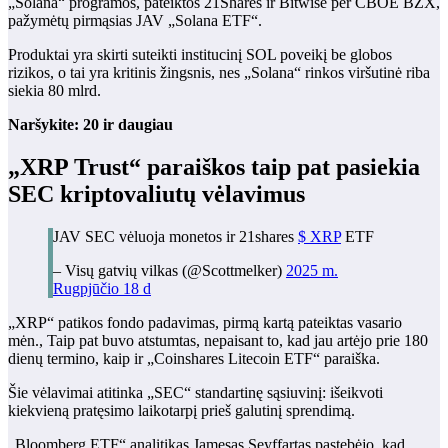
„Solana“ programos, pateiktos 21Shares ir Bitwise per CBOE BZX,
pažymėtų pirmąsias JAV „Solana ETF“.
Produktai yra skirti suteikti institucinį SOL poveikį be globos
rizikos, o tai yra kritinis žingsnis, nes „Solana“ rinkos viršutinė riba
siekia 80 mlrd.
Naršykite: 20 ir daugiau
„XRP Trust“ paraiškos taip pat pasiekia
SEC kriptovaliutų vėlavimus
JAV SEC vėluoja monetos ir 21shares
$ XRP
ETF
– Visų gatvių vilkas (@Scottmelker)
2025 m.
Rugpjūčio 18 d
„XRP“ patikos fondo padavimas, pirmą kartą pateiktas vasario
mėn., Taip pat buvo atstumtas, nepaisant to, kad jau artėjo prie 180
dienų termino, kaip ir „Coinshares Litecoin ETF“ paraiška.
Šie vėlavimai atitinka „SEC“ standartinę sąsiuvinį: išeikvoti
kiekvieną pratęsimo laikotarpį prieš galutinį sprendimą.
„Bloomberg ETF“ analitikas Jamesas Seyffartas pastebėjo, kad