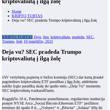
kriptovaliutą į ilgą žolę
Home
KRIPTO TURTAS
Deja vu? SEC pradeda Trumpo kriptovaliutą į ilgą žolę
KRIPTO TURTAS
Deja
,
ilgą
,
kriptovaliuta
,
pradeda
,
SEC
,
Trumpo
,
žolę
19 rugpjūčio, 2025
Deja vu? SEC pradeda Trumpo
kriptovaliutą į ilgą žolę
JAV vertybinių popierių ir biržos komisija (SEC) dar kartą įtraukė
pagrindines kriptovaliutų ETF paraiškas į ilgą žolę, atidėdama
aukšto lygio paraiškų skalę iki spalio mėn.-„Deja Vu“ momentu
SEC kriptovaliutų tvarkaraščiams.
Rugpjūčio 18 d., Pateiktuose pranešimuose, reguliavimo institucija
pratęsė NYSE Arca „Social Bitcoin-Ethereum ETF“ peržiūros
terminus iki spalio 8 d., „21shares“ ir „Bitwise“ „Solana“ lėšų iki