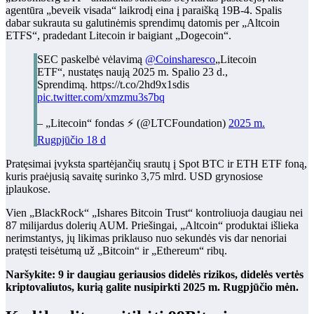
agentūra „beveik visada“ laikrodį eina į paraišką 19B-4. Spalis
dabar sukrauta su galutinėmis sprendimų datomis per „Altcoin
ETFS“, pradedant Litecoin ir baigiant „Dogecoin“.
SEC paskelbė vėlavimą
@Coinsharesco
„Litecoin
ETF“, nustatęs naują 2025 m. Spalio 23 d.,
Sprendimą. https://t.co/2hd9x1sdis
pic.twitter.com/xmzmu3s7bq
– „Litecoin“ fondas ⚡️ (@LTCFoundation)
2025 m.
Rugpjūčio 18 d
Pratęsimai įvyksta spartėjančių srautų į Spot BTC ir ETH ETF foną,
kuris praėjusią savaitę surinko 3,75 mlrd. USD grynosiose
įplaukose.
Vien „BlackRock“ „Ishares Bitcoin Trust“ kontroliuoja daugiau nei
87 milijardus dolerių AUM. Priešingai, „Altcoin“ produktai išlieka
nerimstantys, jų likimas priklauso nuo sekundės vis dar nenoriai
pratęsti teisėtumą už „Bitcoin“ ir „Ethereum“ ribų.
Naršykite: 9 ir daugiau geriausios didelės rizikos, didelės vertės
kriptovaliutos, kurią galite nusipirkti 2025 m. Rugpjūčio mėn.