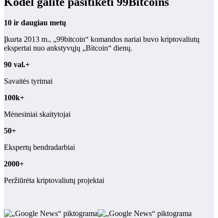
Kodėl galite pasitikėti 99Bitcoins
10 ir daugiau metų
Įkurta 2013 m., „99bitcoin“ komandos nariai buvo kriptovaliutų
ekspertai nuo ankstyvųjų „Bitcoin“ dienų.
90 val.+
Savaitės tyrimai
100k+
Mėnesiniai skaitytojai
50+
Ekspertų bendradarbiai
2000+
Peržiūrėta kriptovaliutų projektai