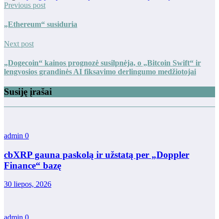
Previous post
„Ethereum“ susiduria
Next post
„Dogecoin“ kainos prognozė susilpnėja, o „Bitcoin Swift“ ir
lengvosios grandinės AI fiksavimo derlingumo medžiotojai
Susiję įrašai
admin
0
cbXRP gauna paskolą ir užstatą per „Doppler
Finance“ bazę
30 liepos, 2026
admin
0