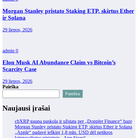
Morgan Stanley pristato Staking ETP, skirtus Ether
ir Solana
29 liepos, 2026
admin
0
Elon Musk AI Abundance Claim vs Bitcoin’s
Scarcity Case
29 liepos, 2026
Paieška
Paieška
Naujausi įrašai
cbXRP gauna paskolą ir užstatą per „Doppler Finance“ bazę
Morgan Stanley pristato Staking ETP, skirtus Ether ir Solana
„Apple“ padavė ieškinį 1,8 mln. USD dėl netikros
kriptovaliutos piniginės „App Store“.