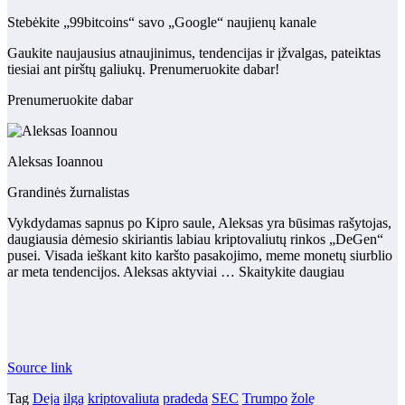
Stebėkite „99bitcoins“ savo „Google“ naujienų kanale
Gaukite naujausius atnaujinimus, tendencijas ir įžvalgas, pateiktas
tiesiai ant pirštų galiukų. Prenumeruokite dabar!
Prenumeruokite dabar
Aleksas Ioannou
Grandinės žurnalistas
Vykdydamas sapnus po Kipro saule, Aleksas yra būsimas rašytojas,
daugiausia dėmesio skiriantis labiau kriptovaliutų rinkos „DeGen“
pusei. Visada ieškant kito karšto pasakojimo, meme monetų siurblio
ar meta tendencijos. Aleksas aktyviai … Skaitykite daugiau
Source link
Tag
Deja
ilgą
kriptovaliuta
pradeda
SEC
Trumpo
žolę