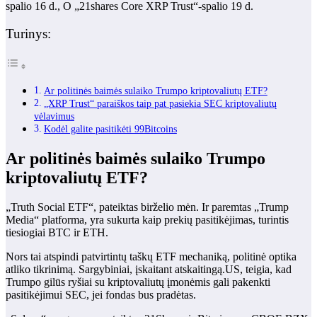
spalio 16 d., O „21shares Core XRP Trust“-spalio 19 d.
Turinys:
Ar politinės baimės sulaiko Trumpo kriptovaliutų ETF?
„XRP Trust“ paraiškos taip pat pasiekia SEC kriptovaliutų
vėlavimus
Kodėl galite pasitikėti 99Bitcoins
Ar politinės baimės sulaiko Trumpo
kriptovaliutų ETF?
„Truth Social ETF“, pateiktas birželio mėn. Ir paremtas „Trump
Media“ platforma, yra sukurta kaip prekių pasitikėjimas, turintis
tiesiogiai BTC ir ETH.
Nors tai atspindi patvirtintų taškų ETF mechaniką, politinė optika
atliko tikrinimą. Sargybiniai, įskaitant atskaitingą.US, teigia, kad
Trumpo gilūs ryšiai su kriptovaliutų įmonėmis gali pakenkti
pasitikėjimui SEC, jei fondas bus pradėtas.