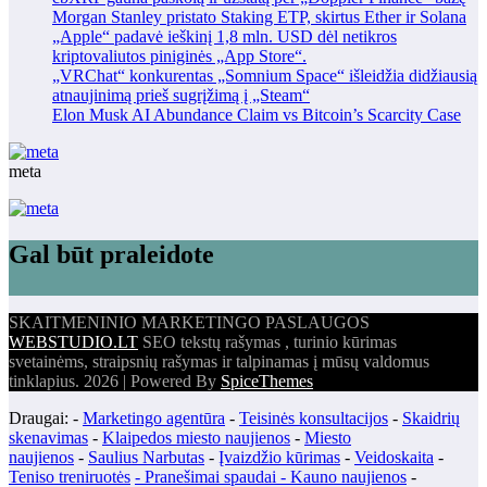
Morgan Stanley pristato Staking ETP, skirtus Ether ir Solana
„Apple“ padavė ieškinį 1,8 mln. USD dėl netikros
kriptovaliutos piniginės „App Store“.
„VRChat“ konkurentas „Somnium Space“ išleidžia didžiausią
atnaujinimą prieš sugrįžimą į „Steam“
Elon Musk AI Abundance Claim vs Bitcoin’s Scarcity Case
meta
Gal būt praleidote
SKAITMENINIO MARKETINGO PASLAUGOS
WEBSTUDIO.LT
SEO tekstų rašymas , turinio kūrimas
svetainėms, straipsnių rašymas ir talpinamas į mūsų valdomus
tinklapius. 2026 | Powered By
SpiceThemes
Draugai: -
Marketingo agentūra
-
Teisinės konsultacijos
-
Skaidrių
skenavimas
-
Klaipedos miesto naujienos
-
Miesto
naujienos
-
Saulius Narbutas
-
Įvaizdžio kūrimas
-
Veidoskaita
-
Teniso treniruotės
- Pranešimai spaudai -
Kauno naujienos
-