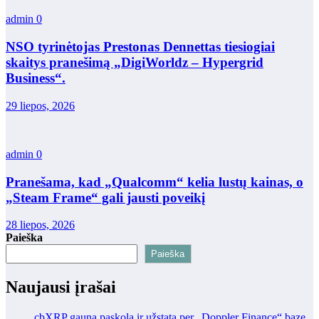
admin
0
NSO tyrinėtojas Prestonas Dennettas tiesiogiai
skaitys pranešimą „DigiWorldz – Hypergrid
Business“.
29 liepos, 2026
admin
0
Pranešama, kad „Qualcomm“ kelia lustų kainas, o
„Steam Frame“ gali jausti poveikį
28 liepos, 2026
Paieška
Paieška
Naujausi įrašai
cbXRP gauna paskolą ir užstatą per „Doppler Finance“ bazę