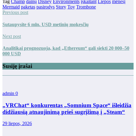
Tag
Champ
dainų
Disney
Environments
įskaitant
Liepos
mėnesį
Mermaid
paketas
pasirodys
Story
Toy
Trombone
Previous post
Sutaupysite 6 mln. USD metinių mokesčių
Next post
Analitikai prognozuoja, kad „Ethereum“ gali siekti 20 000–50
000 USD
Susiję įrašai
admin
0
„VRChat“ konkurentas „Somnium Space“ išleidžia
didžiausią atnaujinimą prieš sugrįžimą į „Steam“
29 liepos, 2026