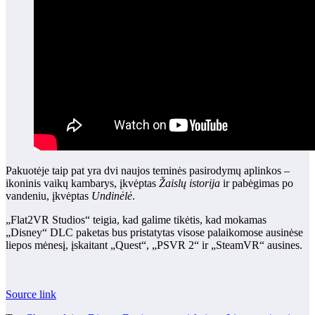
Pakuotėje taip pat yra dvi naujos teminės pasirodymų aplinkos –
ikoninis vaikų kambarys, įkvėptas
Žaislų istorija
ir pabėgimas po
vandeniu, įkvėptas
Undinėlė
.
„Flat2VR Studios“ teigia, kad galime tikėtis, kad mokamas
„Disney“ DLC paketas bus pristatytas visose palaikomose ausinėse
liepos mėnesį, įskaitant „Quest“, „PSVR 2“ ir „SteamVR“ ausines.
Source link