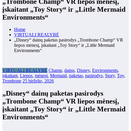
„Trombone Champ“ VR liepos mėnesį,
įskaitant „Toy Story“ ir „Little Mermaid
Environments“
Home
VIRTUALI REALYBĖ
„Disney“ dainų paketas pasirodys „Trombone Champ“ VR
liepos mėnesį, įskaitant „Toy Story“ ir „Little Mermaid
Environments“
VIRTUALI REALYBĖ
Champ
,
dainų
,
Disney
,
Environments
,
įskaitant
,
Liepos
,
mėnesį
,
Mermaid
,
paketas
,
pasirodys
,
Story
,
Toy
,
Trombone
25 birželio, 2026
„Disney“ dainų paketas pasirodys
„Trombone Champ“ VR liepos mėnesį,
įskaitant „Toy Story“ ir „Little Mermaid
Environments“