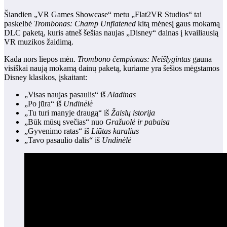
Šiandien „VR Games Showcase“ metu „Flat2VR Studios“ tai
paskelbė
Trombonas: Champ Unflatened
kitą mėnesį gaus mokamą
DLC paketą, kuris atneš šešias naujas „Disney“ dainas į kvailiausią
VR muzikos žaidimą.
Kada nors liepos mėn.
Trombono čempionas: Neišlygintas
gauna
visiškai naują mokamą dainų paketą, kuriame yra šešios mėgstamos
Disney klasikos, įskaitant:
„Visas naujas pasaulis“ iš
Aladinas
„Po jūra“ iš
Undinėlė
„Tu turi manyje draugą“ iš
Žaislų istorija
„Būk mūsų svečias“ nuo
Gražuolė ir pabaisa
„Gyvenimo ratas“ iš
Liūtas karalius
„Tavo pasaulio dalis“ iš
Undinėlė