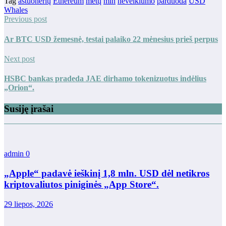
Tag
aštuonerių
Ethereum
metų
mln
neveiklumo
parduoda
USD
Whales
Previous post
Ar BTC USD žemesnė, testai palaiko 22 mėnesius prieš perpus
Next post
HSBC bankas pradeda JAE dirhamo tokenizuotus indėlius
„Orion“.
Susiję įrašai
admin
0
„Apple“ padavė ieškinį 1,8 mln. USD dėl netikros
kriptovaliutos piniginės „App Store“.
29 liepos, 2026