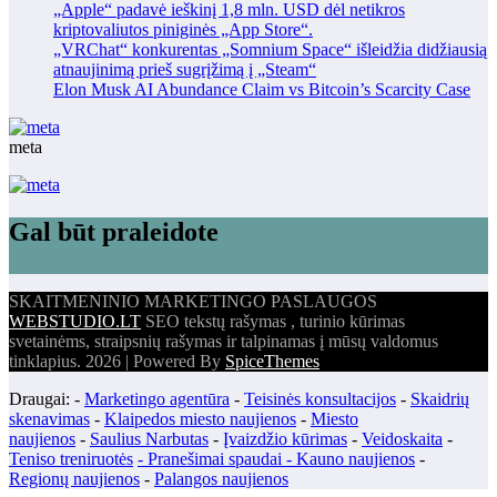
„Apple“ padavė ieškinį 1,8 mln. USD dėl netikros
kriptovaliutos piniginės „App Store“.
„VRChat“ konkurentas „Somnium Space“ išleidžia didžiausią
atnaujinimą prieš sugrįžimą į „Steam“
Elon Musk AI Abundance Claim vs Bitcoin’s Scarcity Case
meta
Gal būt praleidote
SKAITMENINIO MARKETINGO PASLAUGOS
WEBSTUDIO.LT
SEO tekstų rašymas , turinio kūrimas
svetainėms, straipsnių rašymas ir talpinamas į mūsų valdomus
tinklapius. 2026 | Powered By
SpiceThemes
Draugai: -
Marketingo agentūra
-
Teisinės konsultacijos
-
Skaidrių
skenavimas
-
Klaipedos miesto naujienos
-
Miesto
naujienos
-
Saulius Narbutas
-
Įvaizdžio kūrimas
-
Veidoskaita
-
Teniso treniruotės
- Pranešimai spaudai -
Kauno naujienos
-
Regionų naujienos
-
Palangos naujienos