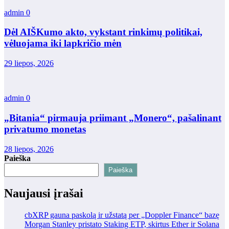
admin
0
Dėl AIŠKumo akto, vykstant rinkimų politikai,
vėluojama iki lapkričio mėn
29 liepos, 2026
admin
0
„Bitania“ pirmauja priimant „Monero“, pašalinant
privatumo monetas
28 liepos, 2026
Paieška
Paieška
Naujausi įrašai
cbXRP gauna paskolą ir užstatą per „Doppler Finance“ bazę
Morgan Stanley pristato Staking ETP, skirtus Ether ir Solana