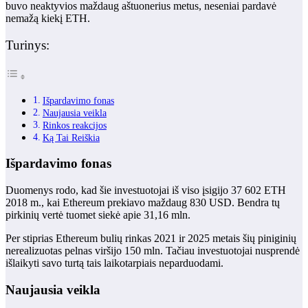
buvo neaktyvios maždaug aštuonerius metus, neseniai pardavė
nemažą kiekį ETH.
Turinys:
Išpardavimo fonas
Naujausia veikla
Rinkos reakcijos
Ką Tai Reiškia
Išpardavimo fonas
Duomenys rodo, kad šie investuotojai iš viso įsigijo 37 602 ETH
2018 m., kai Ethereum prekiavo maždaug 830 USD. Bendra tų
pirkinių vertė tuomet siekė apie 31,16 mln.
Per stiprias Ethereum bulių rinkas 2021 ir 2025 metais šių piniginių
nerealizuotas pelnas viršijo 150 mln. Tačiau investuotojai nusprendė
išlaikyti savo turtą tais laikotarpiais neparduodami.
Naujausia veikla