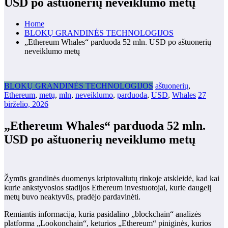
USD po aštuonerių neveiklumo metų
Home
BLOKŲ GRANDINĖS TECHNOLOGIJOS
„Ethereum Whales“ parduoda 52 mln. USD po aštuonerių
neveiklumo metų
BLOKŲ GRANDINĖS TECHNOLOGIJOS
aštuonerių
,
Ethereum
,
metų
,
mln
,
neveiklumo
,
parduoda
,
USD
,
Whales
27
birželio, 2026
„Ethereum Whales“ parduoda 52 mln.
USD po aštuonerių neveiklumo metų
Žymūs grandinės duomenys kriptovaliutų rinkoje atskleidė, kad kai
kurie ankstyvosios stadijos Ethereum investuotojai, kurie daugelį
metų buvo neaktyvūs, pradėjo pardavinėti.
Remiantis informacija, kuria pasidalino „blockchain“ analizės
platforma „Lookonchain“, keturios „Ethereum“ piniginės, kurios