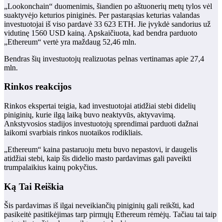
„Lookonchain“ duomenimis, šiandien po aštuonerių metų tylos vėl
suaktyvėjo keturios piniginės. Per pastarąsias keturias valandas
investuotojai iš viso pardavė 33 623 ETH. Jie įvykdė sandorius už
vidutinę 1560 USD kainą. Apskaičiuota, kad bendra parduoto
„Ethereum“ vertė yra maždaug 52,46 mln.
Bendras šių investuotojų realizuotas pelnas vertinamas apie 27,4
mln.
Rinkos reakcijos
Rinkos ekspertai teigia, kad investuotojai atidžiai stebi didelių
piniginių, kurie ilgą laiką buvo neaktyvūs, aktyvavimą.
Ankstyvosios stadijos investuotojų sprendimai parduoti dažnai
laikomi svarbiais rinkos nuotaikos rodikliais.
„Ethereum“ kaina pastaruoju metu buvo nepastovi, ir daugelis
atidžiai stebi, kaip šis didelio masto pardavimas gali paveikti
trumpalaikius kainų pokyčius.
Ką Tai Reiškia
Šis pardavimas iš ilgai neveikiančių piniginių gali reikšti, kad
pasikeitė pasitikėjimas tarp pirmųjų Ethereum rėmėjų. Tačiau tai taip