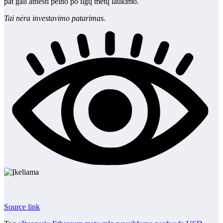
pat gali atnešti pelno po ilgų metų laukimo.
Tai nėra investavimo patarimas.
Source link