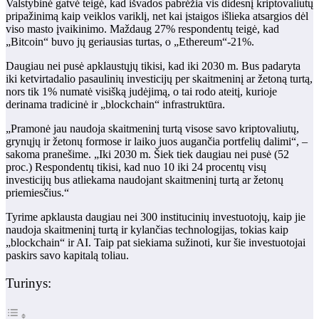
Valstybinė gatvė teigė, kad išvados pabrėžia vis didesnį kriptovaliutų
pripažinimą kaip veiklos variklį, net kai įstaigos išlieka atsargios dėl
viso masto įvaikinimo. Maždaug 27% respondentų teigė, kad
„Bitcoin“ buvo jų geriausias turtas, o „Ethereum“-21%.
Daugiau nei pusė apklaustųjų tikisi, kad iki 2030 m. Bus padaryta
iki ketvirtadalio pasaulinių investicijų per skaitmeninį ar žetoną turtą,
nors tik 1% numatė visišką judėjimą, o tai rodo ateitį, kurioje
derinama tradicinė ir „blockchain“ infrastruktūra.
„Pramonė jau naudoja skaitmeninį turtą visose savo kriptovaliutų,
grynųjų ir žetonų formose ir laiko juos augančia portfelių dalimi“, –
sakoma pranešime. „Iki 2030 m. Šiek tiek daugiau nei pusė (52
proc.) Respondentų tikisi, kad nuo 10 iki 24 procentų visų
investicijų bus atliekama naudojant skaitmeninį turtą ar žetonų
priemiesčius.“
Tyrime apklausta daugiau nei 300 institucinių investuotojų, kaip jie
naudoja skaitmeninį turtą ir kylančias technologijas, tokias kaip
„blockchain“ ir AI. Taip pat siekiama sužinoti, kur šie investuotojai
paskirs savo kapitalą toliau.
Turinys: