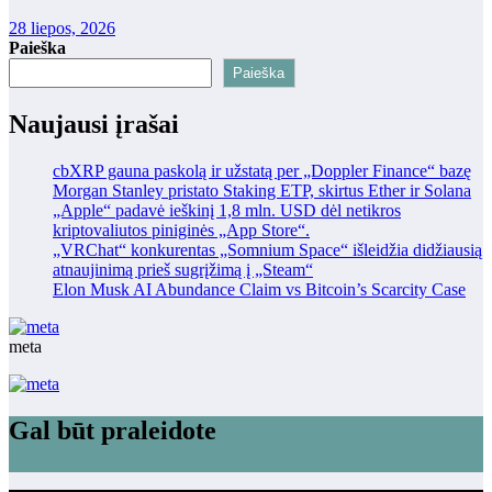
28 liepos, 2026
Paieška
Paieška
Naujausi įrašai
cbXRP gauna paskolą ir užstatą per „Doppler Finance“ bazę
Morgan Stanley pristato Staking ETP, skirtus Ether ir Solana
„Apple“ padavė ieškinį 1,8 mln. USD dėl netikros
kriptovaliutos piniginės „App Store“.
„VRChat“ konkurentas „Somnium Space“ išleidžia didžiausią
atnaujinimą prieš sugrįžimą į „Steam“
Elon Musk AI Abundance Claim vs Bitcoin’s Scarcity Case
meta
Gal būt praleidote