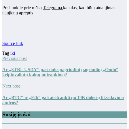
Prisijunkite prie mūsų
Telegrama
kanalas, kad būtų atnaujintas
naujienų aprėptis
Source link
Tag
iki
Previous post
Ar „STBL USDY“ pasirinks pagrindinį pagrindinį „Ondo“
kriptovaliutų kainų nutraukimą?
Next post
Ar „BTC“ ir „Eth“ gali atsitraukti po 19B dolerių likvidavimo
audros?
Susiję įrašai