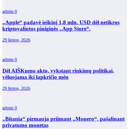
admin
0
„Apple“ padavė ieškinį 1,8 mln. USD dėl netikros
kriptovaliutos piniginės „App Store“.
29 liepos, 2026
admin
0
Dėl AIŠKumo akto, vykstant rinkimų politikai,
vėluojama iki lapkričio mėn
29 liepos, 2026
admin
0
„Bitania“ pirmauja priimant „Monero“, pašalinant
privatumo monetas