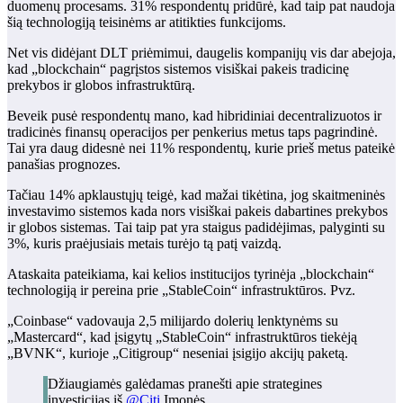
duomenų procesams. 31% respondentų pridūrė, kad taip pat naudoja
šią technologiją teisinėms ar atitikties funkcijoms.
Net vis didėjant DLT priėmimui, daugelis kompanijų vis dar abejoja,
kad „blockchain“ pagrįstos sistemos visiškai pakeis tradicinę
prekybos ir globos infrastruktūrą.
Beveik pusė respondentų mano, kad hibridiniai decentralizuotos ir
tradicinės finansų operacijos per penkerius metus taps pagrindinė.
Tai yra daug didesnė nei 11% respondentų, kurie prieš metus pateikė
panašias prognozes.
Tačiau 14% apklaustųjų teigė, kad mažai tikėtina, jog skaitmeninės
investavimo sistemos kada nors visiškai pakeis dabartines prekybos
ir globos sistemas. Tai taip pat yra staigus padidėjimas, palyginti su
3%, kuris praėjusiais metais turėjo tą patį vaizdą.
Ataskaita pateikiama, kai kelios institucijos tyrinėja „blockchain“
technologiją ir pereina prie „StableCoin“ infrastruktūros. Pvz.
„Coinbase“ vadovauja 2,5 milijardo dolerių lenktynėms su
„Mastercard“, kad įsigytų „StableCoin“ infrastruktūros tiekėją
„BVNK“, kurioje
„Citigroup“ neseniai įsigijo akcijų paketą.
Džiaugiamės galėdamas pranešti apie strategines
investicijas iš
@Citi
Įmonės.