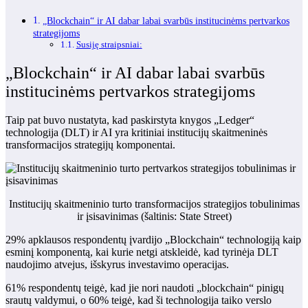
„Blockchain“ ir AI dabar labai svarbūs institucinėms pertvarkos
strategijoms
Susiję straipsniai:
„Blockchain“ ir AI dabar labai svarbūs
institucinėms pertvarkos strategijoms
Taip pat buvo nustatyta, kad paskirstyta knygos „Ledger“
technologija (DLT) ir AI yra kritiniai institucijų skaitmeninės
transformacijos strategijų komponentai.
Institucijų skaitmeninio turto transformacijos strategijos tobulinimas
ir įsisavinimas (šaltinis: State Street)
29% apklausos respondentų įvardijo „Blockchain“ technologiją kaip
esminį komponentą, kai kurie netgi atskleidė, kad tyrinėja DLT
naudojimo atvejus, išskyrus investavimo operacijas.
61% respondentų teigė, kad jie nori naudoti „blockchain“ pinigų
srautų valdymui, o 60% teigė, kad ši technologija taiko verslo