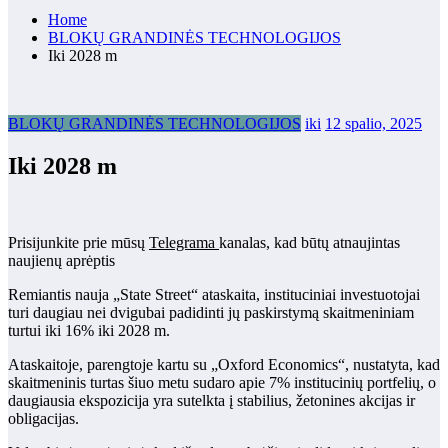
Home
BLOKŲ GRANDINĖS TECHNOLOGIJOS
Iki 2028 m
BLOKŲ GRANDINĖS TECHNOLOGIJOS
iki
12 spalio, 2025
Iki 2028 m
Prisijunkite prie mūsų
Telegrama
kanalas, kad būtų atnaujintas
naujienų aprėptis
Remiantis nauja „State Street“ ataskaita, instituciniai investuotojai
turi daugiau nei dvigubai padidinti jų paskirstymą skaitmeniniam
turtui iki 16% iki 2028 m.
Ataskaitoje, parengtoje kartu su „Oxford Economics“, nustatyta, kad
skaitmeninis turtas šiuo metu sudaro apie 7% institucinių portfelių, o
daugiausia ekspozicija yra sutelkta į stabilius, žetonines akcijas ir
obligacijas.