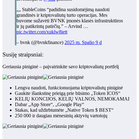
„„ StableCoins “padidina susidomėjimą naudoti
grandinės ir kriptovaliutų turto operacijas. Mes
buvome sužavėti BVNK įmonės klasės infrastruktūros
ir jų patikrintų patirčių.” – Arvind …
pic.twitter.com/xuklw8iett
– bvnk (@bvnkfinance)
2025 m. Spalio 9 d
Susiję straipsniai:
Geriausia piniginė – paįvairinkite savo kriptovaliutų portfelį
Lengva naudoti, funkcionuojama kriptovaliutų piniginė
Gaukite išankstinę prieigą prie būsimo „Token ICOS“
KELIŲ KONCIJOS, KELIŲ VALNOS, NEMOKAMAI
Dabar „App Store“, „Google Play“
Stakas, kad uždirbtumėte „Native Token $ BEST“
250 000 ir daugiau mėnesinių aktyvių vartotojų