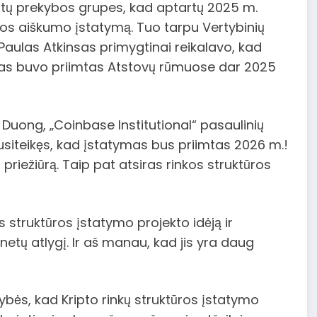
iutų prekybos grupes, kad aptartų 2025 m.
kos aiškumo įstatymą. Tuo tarpu Vertybinių
 Paulas Atkinsas primygtinai reikalavo, kad
tas buvo priimtas Atstovų rūmuose dar 2025
 Duong, „Coinbase Institutional“ pasaulinių
nusiteikęs, kad įstatymas bus priimtas 2026 m.!
iežiūrą. Taip pat atsiras rinkos struktūros
 struktūros įstatymo projekto idėją ir
netų atlygį. Ir aš manau, kad jis yra daug
bės, kad Kripto rinkų struktūros įstatymo