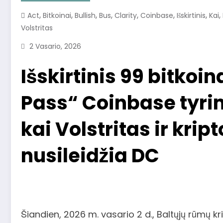
,
,
,
,
,
,
,
,
Act
Bitkoinai
Bullish
Bus
Clarity
Coinbase
Išskirtinis
Kai
Volstritas
2 Vasario, 2026
Išskirtinis 99 bitkoi
Pass“ Coinbase tyri
kai Volstritas ir krip
nusileidžia DC
Šiandien, 2026 m. vasario 2 d., Baltųjų rūmų 