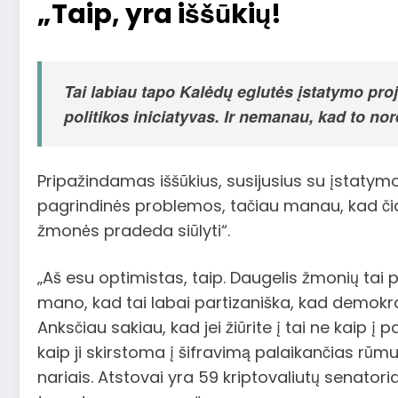
„Taip, yra iššūkių!
Tai labiau tapo Kalėdų eglutės įstatymo pro
politikos iniciatyvas. Ir nemanau, kad to no
Pripažindamas iššūkius, susijusius su įstatymo 
pagrindinės problemos, tačiau manau, kad či
žmonės pradeda siūlyti“.
„Aš esu optimistas, taip. Daugelis žmonių tai
mano, kad tai labai partizaniška, kad demokrat
Anksčiau sakiau, kad jei žiūrite į tai ne kaip į 
kaip ji skirstoma į šifravimą palaikančias rūmus
nariais. Atstovai yra 59 kriptovaliutų senatoria