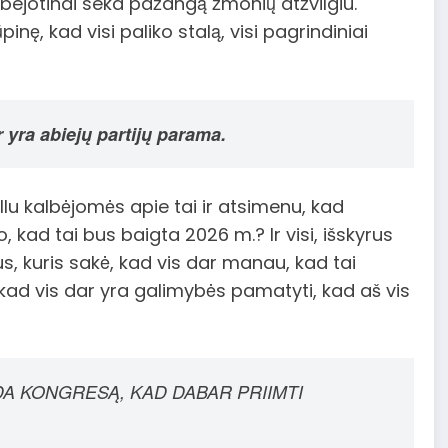
eabejotinai seka pažangą žmonių atžvilgiu.
ę, kad visi paliko stalą, visi pagrindiniai
yra abiejų partijų parama.
u kalbėjomės apie tai ir atsimenu, kad
, kad tai bus baigta 2026 m.? Ir visi, išskyrus
s, kuris sakė, kad vis dar manau, kad tai
ad vis dar yra galimybės pamatyti, kad aš vis
DA KONGRESĄ, KAD DABAR PRIIMTI