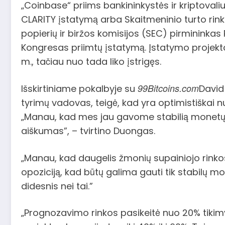
„Coinbase“ priims bankininkystės ir kriptoval
CLARITY įstatymą arba Skaitmeninio turto rin
popierių ir biržos komisijos (SEC) pirmininkas
Kongresas priimtų įstatymą. Įstatymo projek
m., tačiau nuo tada liko įstrigęs.
99Bitcoins.com
Išskirtiniame pokalbyje su
David
tyrimų vadovas, teigė, kad yra optimistiškai 
„Manau, kad mes jau gavome stabilią monetų pr
aiškumas”, – tvirtino Duongas.
„Manau, kad daugelis žmonių supainiojo rinkos
opoziciją, kad būtų galima gauti tik stabilų mo
didesnis nei tai.”
„Prognozavimo rinkos pasikeitė nuo 20% tikimy