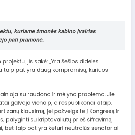
jektu, kuriame žmonės kabino įvairias
rėjo pati pramonė.
projektu, jis sakė: „Yra šešios didelės
a taip pat yra daug kompromisų, kuriuos
 painioja su raudona ir mėlyna problema. Jie
ai galvoja vienaip, o respublikonai kitaip.
partizanų klausimą, jei pažvelgsite į Kongresą ir
, palyginti su kriptovaliutų prieš šifravimą
i, bet taip pat yra keturi neutralūs senatoriai