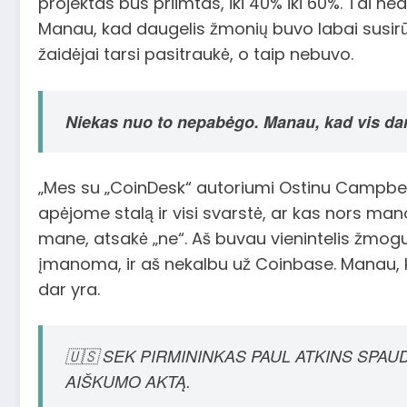
projektas bus priimtas, iki 40% iki 60%. Tai n
Manau, kad daugelis žmonių buvo labai susirūpin
žaidėjai tarsi pasitraukė, o taip nebuvo.
Niekas nuo to nepabėgo. Manau, kad vis dar 
„Mes su „CoinDesk“ autoriumi Ostinu Campbell
apėjome stalą ir visi svarstė, ar kas nors mano
mane, atsakė „ne“. Aš buvau vienintelis žmogu
įmanoma, ir aš nekalbu už Coinbase. Manau, k
dar yra.
🇺🇸 SEK PIRMININKAS PAUL ATKINS SPAU
AIŠKUMO AKTĄ.