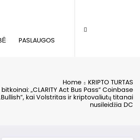
BĖ
PASLAUGOS
Home
KRIPTO TURTAS
99 bitkoinai: „CLARITY Act Bus Pass“ Coinbase
llish“, kai Volstritas ir kriptovaliutų titanai
nusileidžia DC