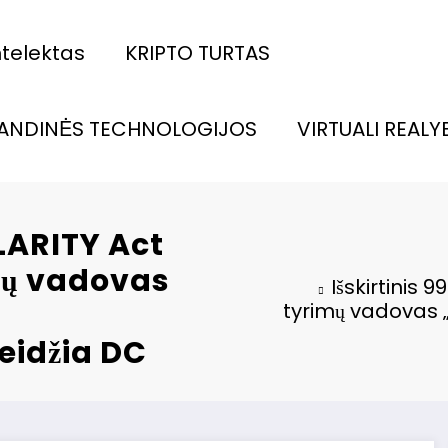
intelektas
KRIPTO TURTAS
ANDINĖS TECHNOLOGIJOS
VIRTUALI REALY
CLARITY Act
mų vadovas
Išskirtinis 
tyrimų vadovas „Bu
leidžia DC