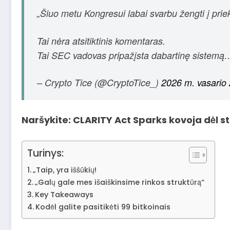
„Šiuo metu Kongresui labai svarbu žengti į priekį
Tai nėra atsitiktinis komentaras.
Tai SEC vadovas pripažįsta dabartinę sistem
– Crypto Tice (@CryptoTice_)
2026 m. vasario 
Naršykite: CLARITY Act Sparks kovoja dėl s
Turinys:
„Taip, yra iššūkių!
„Galų gale mes išaiškinsime rinkos struktūrą“
Key Takeaways
Kodėl galite pasitikėti 99 bitkoinais