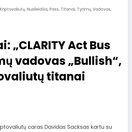
,
,
,
,
,
,
Kriptovaliutų
Nusileidžia
Pass
Titanai
Tyrimų
Vadovas
nai: „CLARITY Act Bus
mų vadovas „Bullish“,
tovaliutų titanai
kriptovaliutų caras Davidas Sacksas kartu su