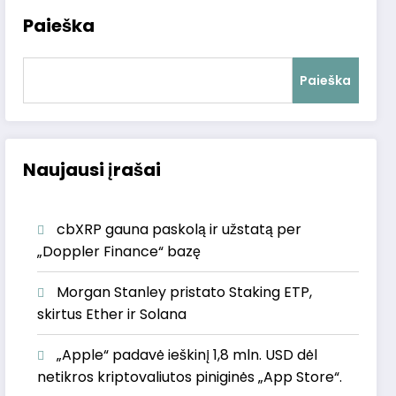
Paieška
Paieška
Naujausi įrašai
cbXRP gauna paskolą ir užstatą per
„Doppler Finance“ bazę
Morgan Stanley pristato Staking ETP,
skirtus Ether ir Solana
„Apple“ padavė ieškinį 1,8 mln. USD dėl
netikros kriptovaliutos piniginės „App Store“.