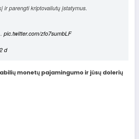
 ir parengti kriptovaliutų įstatymus.
ą…
pic.twitter.com/zfo7sumbLF
2 d
tabilių monetų pajamingumo ir jūsų dolerių