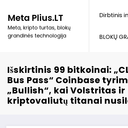
Skip
to
Dirbtinis 
Meta Plius.LT
content
Meta, kripto turtas, blokų
grandinės technologija
BLOKŲ GR
Išskirtinis 99 bitkoinai: „
Bus Pass“ Coinbase tyri
„Bullish“, kai Volstritas ir
kriptovaliutų titanai nusi