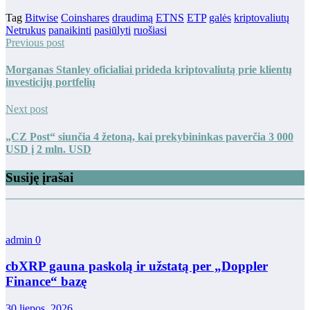
Tag
Bitwise
Coinshares
draudimą
ETNS
ETP
galės
kriptovaliutų
Netrukus
panaikinti
pasiūlyti
ruošiasi
Previous post
Morganas Stanley oficialiai prideda kriptovaliutą prie klientų
investicijų portfelių
Next post
„CZ Post“ siunčia 4 žetoną, kai prekybininkas paverčia 3 000
USD į 2 mln. USD
Susiję įrašai
admin
0
cbXRP gauna paskolą ir užstatą per „Doppler
Finance“ bazę
30 liepos, 2026