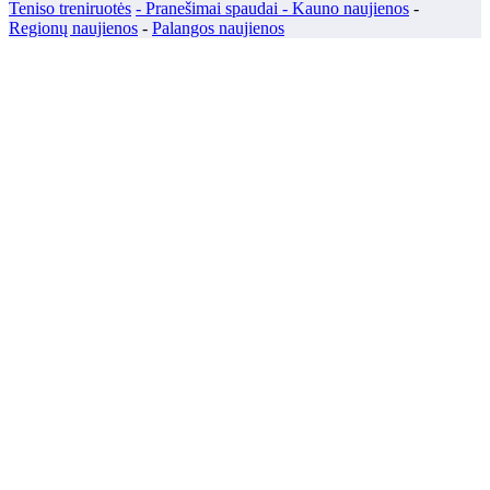
Teniso treniruotės
- Pranešimai spaudai -
Kauno naujienos
-
Regionų naujienos
-
Palangos naujienos