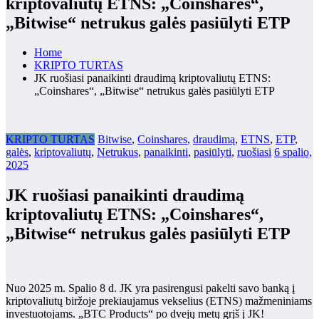
kriptovaliutų ETNS: „Coinshares“,
„Bitwise“ netrukus galės pasiūlyti ETP
Home
KRIPTO TURTAS
JK ruošiasi panaikinti draudimą kriptovaliutų ETNS:
„Coinshares“, „Bitwise“ netrukus galės pasiūlyti ETP
KRIPTO TURTAS
Bitwise
,
Coinshares
,
draudimą
,
ETNS
,
ETP
,
galės
,
kriptovaliutų
,
Netrukus
,
panaikinti
,
pasiūlyti
,
ruošiasi
6 spalio,
2025
JK ruošiasi panaikinti draudimą
kriptovaliutų ETNS: „Coinshares“,
„Bitwise“ netrukus galės pasiūlyti ETP
Nuo 2025 m. Spalio 8 d. JK yra pasirengusi pakelti savo banką į
kriptovaliutų biržoje prekiaujamus vekselius (ETNS) mažmeniniams
investuotojams. „BTC Products“ po dvejų metų grįš į JK!