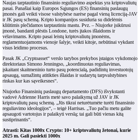
Naujas tarptautinio finansinio reguliavimo aspektas yra kriptovaliutų
pasai. Panašiai kaip Europos Sąjungos (ES) finansinių paslaugų
įmonės gali veikti visose valstybėse narėse pagal vieną licenciją-JAV
ir JK pasų schemą. Kripto kompanijos susiduria su didelėmis
kliūtimis plečidamos tarptautiniu mastu. Pvz. – Niujorke įsikūrusi
įmonė, bandanti plėstis Londone, turės įtakos išlaidoms ir
vėlavimams. Kripto pasai leistų kriptovaliutų įmonėms,
reglamentuojamoms vienoje šalyje, veikti kitoje, nebūtinai vykdant
visus leidimo procesus.
Pasak JK „Cryptoasset“ verslo tarybos prekybos įstaigos vykdomojo
direktoriaus Simono Jenningso, „koordinuotas reguliavimas,
įskaitant skaitmeninio turto pasų potencialą, padidintų investuotojų
apsaugą, sumažintų atitikties išlaidas ir sudarytų tarpvalstybines
rinkas kur kas sąveikesnes“.
Niujorko Finansinių paslaugų departamento (DFS) išvykstanti
vadovė Adrienne Harris metė savo palaikymą už JAV ir JK
kriptovaliutų pasų schemą. „Jūs tikrai neturėtumėte turėti finansinio
reguliavimo ideologijos“, – teigė Harrisas. „Tuo pačiu metu galite
apsaugoti vartotojus ir palaikyti verslą; tai gali būti vienas kitą
sustiprinantis“.
Atrasti:
Kitas 1000x Crypto: 10+ kriptovaliutų žetonai, kurie
2025 m. Gali pasiekti 1000x