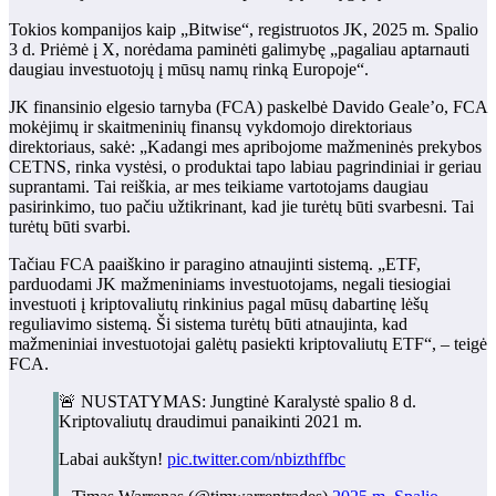
Tokios kompanijos kaip „Bitwise“, registruotos JK, 2025 m. Spalio
3 d. Priėmė į X, norėdama paminėti galimybę „pagaliau aptarnauti
daugiau investuotojų į mūsų namų rinką Europoje“.
JK finansinio elgesio tarnyba (FCA) paskelbė Davido Geale’o, FCA
mokėjimų ir skaitmeninių finansų vykdomojo direktoriaus
direktoriaus, sakė: „Kadangi mes apribojome mažmeninės prekybos
CETNS, rinka vystėsi, o produktai tapo labiau pagrindiniai ir geriau
suprantami. Tai reiškia, ar mes teikiame vartotojams daugiau
pasirinkimo, tuo pačiu užtikrinant, kad jie turėtų būti svarbesni. Tai
turėtų būti svarbi.
Tačiau FCA paaiškino ir paragino atnaujinti sistemą.
„ETF,
parduodami JK mažmeniniams investuotojams, negali tiesiogiai
investuoti į kriptovaliutų rinkinius pagal mūsų dabartinę lėšų
reguliavimo sistemą. Ši sistema turėtų būti atnaujinta, kad
mažmeniniai investuotojai galėtų pasiekti kriptovaliutų ETF“, – teigė
FCA.
🚨 NUSTATYMAS: Jungtinė Karalystė spalio 8 d.
Kriptovaliutų draudimui panaikinti 2021 m.
Labai aukštyn!
pic.twitter.com/nbizthffbc