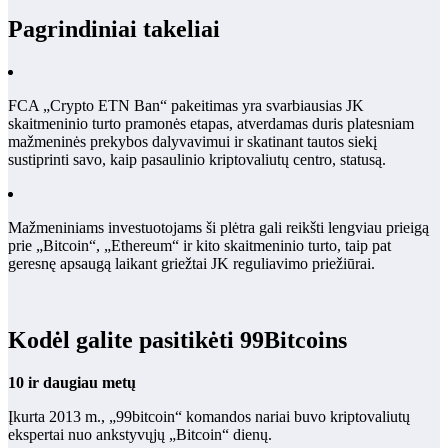
Pagrindiniai takeliai
FCA „Crypto ETN Ban“ pakeitimas yra svarbiausias JK
skaitmeninio turto pramonės etapas, atverdamas duris platesniam
mažmeninės prekybos dalyvavimui ir skatinant tautos siekį
sustiprinti savo, kaip pasaulinio kriptovaliutų centro, statusą.
Mažmeniniams investuotojams ši plėtra gali reikšti lengviau prieigą
prie „Bitcoin“, „Ethereum“ ir kito skaitmeninio turto, taip pat
geresnę apsaugą laikant griežtai JK reguliavimo priežiūrai.
Kodėl galite pasitikėti 99Bitcoins
10 ir daugiau metų
Įkurta 2013 m., „99bitcoin“ komandos nariai buvo kriptovaliutų
ekspertai nuo ankstyvųjų „Bitcoin“ dienų.