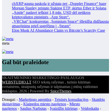
cbXRP gauna paskolą ir užstatą per „Doppler Finance“ bazę
Morgan Stanley pristato Staking ETP, skirtus Ether ir Solana
„Apple“ padavė ieškinį 1,8 mln. USD dėl netikros
kriptovaliutos piniginės „App Store“.
„VRChat“ konkurentas „Somnium Space“ išleidžia didžiausią
atnaujinimą prieš sugrįžimą į „Steam“
Elon Musk AI Abundance Claim vs Bitcoin’s Scarcity Case
meta
Gal būt praleidote
SKAITMENINIO MARKETINGO PASLAUGOS
WEBSTUDIO.LT
SEO tekstų rašymas , turinio kūrimas
svetainėms, straipsnių rašymas ir talpinamas į mūsų valdomus
tinklapius. 2026 | Powered By
SpiceThemes
Draugai: -
Marketingo agentūra
-
Teisinės konsultacijos
-
Skaidrių
skenavimas
-
Klaipedos miesto naujienos
-
Miesto
naujienos
-
Saulius Narbutas
-
Įvaizdžio kūrimas
-
Veidoskaita
-