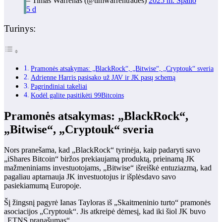
– Timas Warrenas (@timwarrentrades)
2025 m. Spalio
5 d
Turinys:
Pramonės atsakymas: „BlackRock“, „Bitwise“, „Cryptouk“ sveria
Adrienne Harris pasisako už JAV ir JK pasų schemą
Pagrindiniai takeliai
Kodėl galite pasitikėti 99Bitcoins
Pramonės atsakymas: „BlackRock“,
„Bitwise“, „Cryptouk“ sveria
Nors pranešama, kad „BlackRock“ tyrinėja, kaip padaryti savo
„iShares Bitcoin“ biržos prekiaujamą produktą, prieinamą JK
mažmeniniams investuotojams, „Bitwise“ išreiškė entuziazmą, kad
pagaliau aptarnauja JK investuotojus ir išplėsdavo savo
pasiekiamumą Europoje.
Šį žingsnį pagyrė Ianas Tayloras iš „Skaitmeninio turto“ pramonės
asociacijos „Cryptouk“. Jis atkreipė dėmesį, kad iki šiol JK buvo
„ETNS pranašumas“.