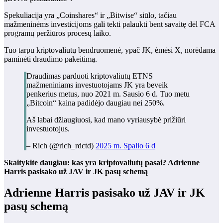
Spekuliacija yra „Coinshares“ ir „Bitwise“ siūlo, tačiau
mažmeninėms investicijoms gali tekti palaukti bent savaitę dėl FCA
programų peržiūros procesų laiko.
Tuo tarpu kriptovaliutų bendruomenė, ypač JK, ėmėsi X, norėdama
paminėti draudimo pakeitimą.
Draudimas parduoti kriptovaliutų ETNS
mažmeniniams investuotojams JK yra beveik
penkerius metus, nuo 2021 m. Sausio 6 d. Tuo metu
„Bitcoin“ kaina padidėjo daugiau nei 250%.
Aš labai džiaugiuosi, kad mano vyriausybė prižiūri
investuotojus.
– Rich (@rich_rdctd)
2025 m. Spalio 6 d
Skaitykite daugiau: kas yra kriptovaliutų pasai? Adrienne
Harris pasisako už JAV ir JK pasų schemą
Adrienne Harris pasisako už JAV ir JK
pasų schemą