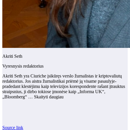
Akriti Seth
Vyresnysis redaktorius
Akriti Seth yra Ciuriche įsikūręs verslo žurnalistas ir kriptovaliutų
redaktorius. Jos aistra žurnalistikai priėmė ją visame pasaulyje-
pradedant klestėjimu kaip televizijos korespondente rašant įtrauktus
straipsnius, ji dirbo tokiose įmonėse kaip „Informa UK“,
„Bloomberg“ … Skaityti daugiau
Source link