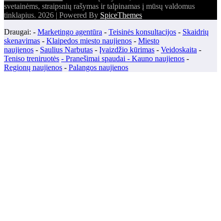
svetainėms, straipsnių rašymas ir talpinamas į mūsų valdomus
tinklapius. 2026 | Powered By
SpiceThemes
Draugai: -
Marketingo agentūra
-
Teisinės konsultacijos
-
Skaidrių
skenavimas
-
Klaipedos miesto naujienos
-
Miesto
naujienos
-
Saulius Narbutas
-
Įvaizdžio kūrimas
-
Veidoskaita
-
Teniso treniruotės
- Pranešimai spaudai -
Kauno naujienos
-
Regionų naujienos
-
Palangos naujienos