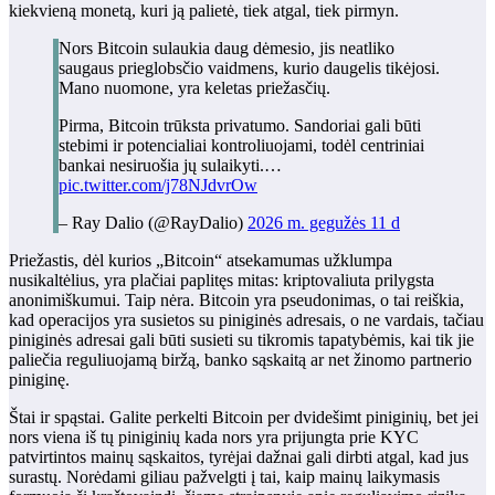
kiekvieną monetą, kuri ją palietė, tiek atgal, tiek pirmyn.
Nors Bitcoin sulaukia daug dėmesio, jis neatliko
saugaus prieglobsčio vaidmens, kurio daugelis tikėjosi.
Mano nuomone, yra keletas priežasčių.
Pirma, Bitcoin trūksta privatumo. Sandoriai gali būti
stebimi ir potencialiai kontroliuojami, todėl centriniai
bankai nesiruošia jų sulaikyti.…
pic.twitter.com/j78NJdvrOw
– Ray Dalio (@RayDalio)
2026 m. gegužės 11 d
Priežastis, dėl kurios „Bitcoin“ atsekamumas užklumpa
nusikaltėlius, yra plačiai paplitęs mitas: kriptovaliuta prilygsta
anonimiškumui. Taip nėra. Bitcoin yra pseudonimas, o tai reiškia,
kad operacijos yra susietos su piniginės adresais, o ne vardais, tačiau
piniginės adresai gali būti susieti su tikromis tapatybėmis, kai tik jie
paliečia reguliuojamą biržą, banko sąskaitą ar net žinomo partnerio
piniginę.
Štai ir spąstai. Galite perkelti Bitcoin per dvidešimt piniginių, bet jei
nors viena iš tų piniginių kada nors yra prijungta prie KYC
patvirtintos mainų sąskaitos, tyrėjai dažnai gali dirbti atgal, kad jus
surastų. Norėdami giliau pažvelgti į tai, kaip mainų laikymasis