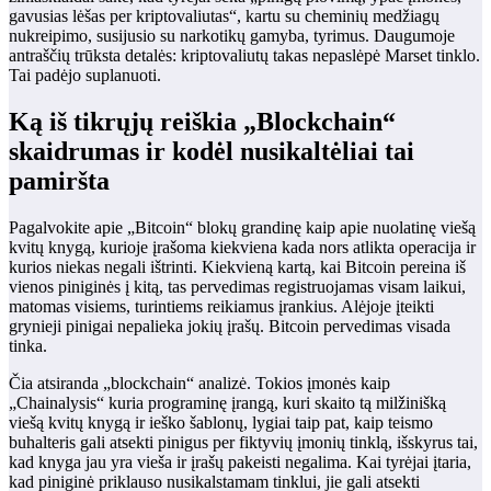
gavusias lėšas per kriptovaliutas“, kartu su cheminių medžiagų
nukreipimo, susijusio su narkotikų gamyba, tyrimus. Daugumoje
antraščių trūksta detalės: kriptovaliutų takas nepaslėpė Marset tinklo.
Tai padėjo suplanuoti.
Ką iš tikrųjų reiškia „Blockchain“
skaidrumas ir kodėl nusikaltėliai tai
pamiršta
Pagalvokite apie „Bitcoin“ blokų grandinę kaip apie nuolatinę viešą
kvitų knygą, kurioje įrašoma kiekviena kada nors atlikta operacija ir
kurios niekas negali ištrinti. Kiekvieną kartą, kai Bitcoin pereina iš
vienos piniginės į kitą, tas pervedimas registruojamas visam laikui,
matomas visiems, turintiems reikiamus įrankius. Alėjoje įteikti
grynieji pinigai nepalieka jokių įrašų. Bitcoin pervedimas visada
tinka.
Čia atsiranda „blockchain“ analizė. Tokios įmonės kaip
„Chainalysis“ kuria programinę įrangą, kuri skaito tą milžinišką
viešą kvitų knygą ir ieško šablonų, lygiai taip pat, kaip teismo
buhalteris gali atsekti pinigus per fiktyvių įmonių tinklą, išskyrus tai,
kad knyga jau yra vieša ir įrašų pakeisti negalima. Kai tyrėjai įtaria,
kad piniginė priklauso nusikalstamam tinklui, jie gali atsekti