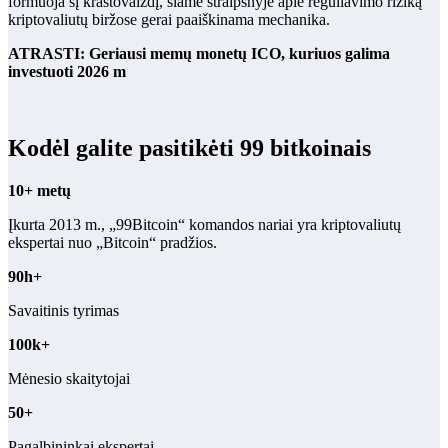
formuoja šį kraštovaizdį, šiame straipsnyje apie reguliavimo riziką
kriptovaliutų biržose gerai paaiškinama mechanika.
ATRASTI: Geriausi memų monetų ICO, kuriuos galima
investuoti 2026 m
Kodėl galite pasitikėti 99 bitkoinais
10+ metų
Įkurta 2013 m., „99Bitcoin“ komandos nariai yra kriptovaliutų
ekspertai nuo „Bitcoin“ pradžios.
90h+
Savaitinis tyrimas
100k+
Mėnesio skaitytojai
50+
Pagalbininkai ekspertai