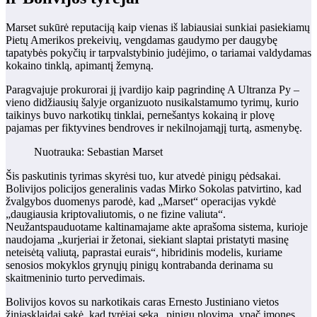
Marset sukūrė reputaciją kaip vienas iš labiausiai sunkiai pasiekiamų
Pietų Amerikos prekeivių, vengdamas gaudymo per daugybę
tapatybės pokyčių ir tarpvalstybinio judėjimo, o tariamai valdydamas
kokaino tinklą, apimantį žemyną.
Paragvajuje prokurorai jį įvardijo kaip pagrindinę A Ultranza Py –
vieno didžiausių šalyje organizuoto nusikalstamumo tyrimų, kurio
taikinys buvo narkotikų tinklai, pernešantys kokainą ir plovę
pajamas per fiktyvines bendroves ir nekilnojamąjį turtą, asmenybę.
Nuotrauka: Sebastian Marset
Šis paskutinis tyrimas skyrėsi tuo, kur atvedė pinigų pėdsakai.
Bolivijos policijos generalinis vadas Mirko Sokolas patvirtino, kad
žvalgybos duomenys parodė, kad „Marset“ operacijas vykdė
„daugiausia kriptovaliutomis, o ne fizine valiuta“.
Neužantspauduotame kaltinamajame akte aprašoma sistema, kurioje
naudojama „kurjeriai ir žetonai, siekiant slaptai pristatyti masinę
neteisėtą valiutą, paprastai eurais“, hibridinis modelis, kuriame
senosios mokyklos grynųjų pinigų kontrabanda derinama su
skaitmeninio turto pervedimais.
Bolivijos kovos su narkotikais caras Ernesto Justiniano vietos
žiniasklaidai sakė, kad tyrėjai seka „pinigų plovimą, ypač įmones,