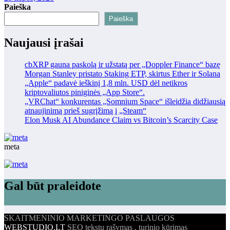
Paieška
Paieška
Naujausi įrašai
cbXRP gauna paskolą ir užstatą per „Doppler Finance“ bazę
Morgan Stanley pristato Staking ETP, skirtus Ether ir Solana
„Apple“ padavė ieškinį 1,8 mln. USD dėl netikros
kriptovaliutos piniginės „App Store“.
„VRChat“ konkurentas „Somnium Space“ išleidžia didžiausią
atnaujinimą prieš sugrįžimą į „Steam“
Elon Musk AI Abundance Claim vs Bitcoin’s Scarcity Case
meta
Gal būt praleidote
SKAITMENINIO MARKETINGO PASLAUGOS
WEBSTUDIO.LT
SEO tekstų rašymas , turinio kūrimas