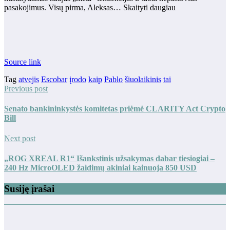
pasakojimus. Visų pirma, Aleksas… Skaityti daugiau
Source link
Tag
atvejis
Escobar
įrodo
kaip
Pablo
šiuolaikinis
tai
Previous post
Senato bankininkystės komitetas priėmė CLARITY Act Crypto
Bill
Next post
„ROG XREAL R1“ Išankstinis užsakymas dabar tiesiogiai –
240 Hz MicroOLED žaidimų akiniai kainuoja 850 USD
Susiję įrašai