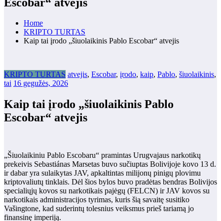
Escobar“ atvejis
Home
KRIPTO TURTAS
Kaip tai įrodo „šiuolaikinis Pablo Escobar“ atvejis
KRIPTO TURTAS
atvejis
,
Escobar
,
įrodo
,
kaip
,
Pablo
,
šiuolaikinis
,
tai
16 gegužės, 2026
Kaip tai įrodo „šiuolaikinis Pablo
Escobar“ atvejis
„Šiuolaikiniu Pablo Escobaru“ pramintas Urugvajaus narkotikų
prekeivis Sebastiánas Marsetas buvo sučiuptas Bolivijoje kovo 13 d.
ir dabar yra sulaikytas JAV, apkaltintas milijonų pinigų plovimu
kriptovaliutų tinklais. Dėl šios bylos buvo pradėtas bendras Bolivijos
specialiųjų kovos su narkotikais pajėgų (FELCN) ir JAV kovos su
narkotikais administracijos tyrimas, kuris šią savaitę susitiko
Vašingtone, kad suderintų tolesnius veiksmus prieš tariamą jo
finansinę imperiją.