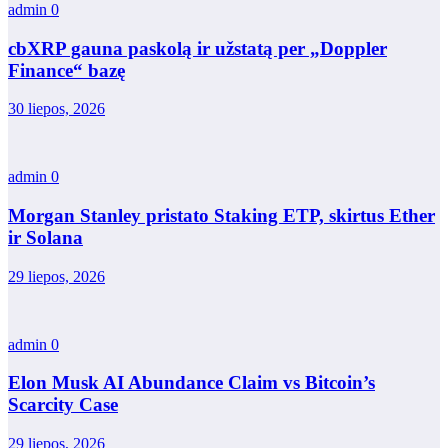
admin
0
cbXRP gauna paskolą ir užstatą per „Doppler
Finance“ bazę
30 liepos, 2026
admin
0
Morgan Stanley pristato Staking ETP, skirtus Ether
ir Solana
29 liepos, 2026
admin
0
Elon Musk AI Abundance Claim vs Bitcoin’s
Scarcity Case
29 liepos, 2026