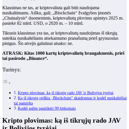
Klausimas ne tas, ar kriptovaliuta gali būti naudojama
nusikaltimams. Aišku, gali; „Blockchain“ žvalgybos įmonės
„Chainalysis“ duomenimis, kriptovaliutų plovimo apimtys 2025 m.
pasiekė 82 mlrd. USD, o 2020 m. – 10 mlrd.
Tikrasis klausimas yra tas, ar kriptovaliutų naudojimas iš tikrųjų
suteikia nusikaltėliams atsekamumo pranašumą prieš grynuosius
pinigus. Šis atvejis galutinai atsako: ne.
ATRASK: Kitas 1000 kartų kriptovaliutų brangakmenis, prieš
tai pasirodo „Binance“.
Turinys:
Kripto plovimas: ką iš tikrųjų rado JAV ir Bolivijos tyrėjai
Ką iš tikrųjų reiškia „Blockchain“ skaidrumas ir kodėl nusikaltėliai
tai pamiršta
Kodėl galite pasitikėti 99 bitkoinais
Kripto plovimas: ką iš tikrųjų rado JAV
ir Bolivijos tyrėjai