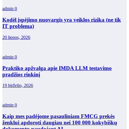
admin
0
Kodėl įspėjimo nuovargis yra veiklos rizika (ne tik
IT problema)
20 liepos, 2026
admin
0
Praktiko apžvalga apie IMDA LLM testavimo
pradžios rinkinį
19 birželio, 2026
admin
0
Kaip mes padėjome pasauliniam FMCG prekės
ženklui apdoroti daugiau nei 100 000 kokybiškų
dokumentų naudojant AI