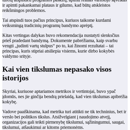
ir apimti pakankamai plataus ir gilumo, kad būtų atskleistos
reikšmingos problemos.
Tai atspindi tuos pačius principus, kuriuos taikome kurdami
veiksmingą tradicinių programų bandymo aprėptį.
Kitas vertingas dalykas buvo rekomendacija nustatyti slenksčius
prieš pradedant bandymą. Dokumente pabrėžiama, kaip svarbu
vengti „judinti vartų stulpus“ po to, kai žinomi rezultatai – tai
principas, kuris stipriai atsiliepia visiems, kurie dirbo kokybės
valdymo srityje.
Kai vien tikslumas nepasako visos
istorijos
Skyriai, kuriuose aptariamos metrikos ir vertintojai, buvo ypač
įdomūs, nes jie ginčija bendrą prielaidą, kad vien tikslumas apibrėžia
kokybę.
Vadove paaiškinama, kad metrika turi atitikti ne tik techninius, bet ir
verslo bei politikos tikslus. Atsižvelgiant į naudojimo atvejį,
organizacijos gali teikti pirmenybę tikslumui, sąžiningumui, saugai,
tikslumui, atšaukimui ar kitoms priemonėms.