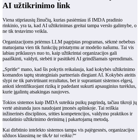
AI užtikrinimo link
Viena stipriausių žinučių, kurias pasiėmiau iš IMDA pradinio
rinkinio, yra ta, kad AI užtikrinimas greitai tampa verslo galimybe, o
ne tik testavimo veikla.
Organizacijoms priėmus LLM pagrįstas programas, sėkmė nebebus
matuojama vien tik funkcijų pristatymu ar modelio našumu. Tai vis
labiau priklausys nuo to, kaip užtikrintai organizacijos gali
paaiškinti, valdyti, stebėti ir pasitikėti AI grindžiamais sprendimais.
„Spritle“ mano, kad šis pokytis reikalauja, kad kokybės užtikrinimo
komandos taptų strateginiais partneriais diegiant AI. Kokybės ateitis
slypi ne tik patvirtinant rezultatus, bet ir suprantant sistemos elgesį,
anksti identifikuojant riziką ir padedant sukurti apsauginius turėklus,
kurie įgalintų atsakingas naujoves.
Tokios sistemos kaip IMDA suteikia puikų pagrindą, tačiau tikroji jų
vertė atsiranda juos naudojant įmonės aplinkoje. Tai reiškia
inžinerinės disciplinos, srities kompetencijos, valdymo praktikos ir
nuolatinio užtikrinimo derinimą į pakartojamą metodą.
Kai dirbtinio intelekto sistemos tampa vis pajėgesnės, organizacijos
užduos klausimą ne tik
Ar tai veikia?
“