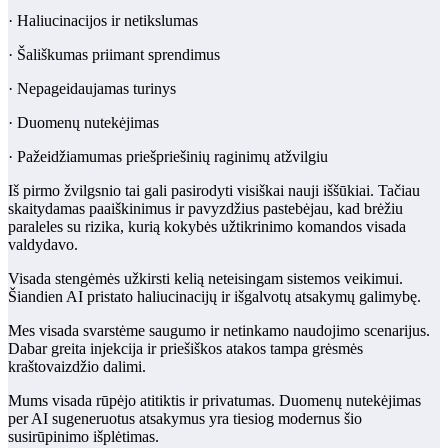
· Haliucinacijos ir netikslumas
· Šališkumas priimant sprendimus
· Nepageidaujamas turinys
· Duomenų nutekėjimas
· Pažeidžiamumas priešpriešinių raginimų atžvilgiu
Iš pirmo žvilgsnio tai gali pasirodyti visiškai nauji iššūkiai. Tačiau
skaitydamas paaiškinimus ir pavyzdžius pastebėjau, kad brėžiu
paraleles su rizika, kurią kokybės užtikrinimo komandos visada
valdydavo.
Visada stengėmės užkirsti kelią neteisingam sistemos veikimui.
Šiandien AI pristato haliucinacijų ir išgalvotų atsakymų galimybę.
Mes visada svarstėme saugumo ir netinkamo naudojimo scenarijus.
Dabar greita injekcija ir priešiškos atakos tampa grėsmės
kraštovaizdžio dalimi.
Mums visada rūpėjo atitiktis ir privatumas. Duomenų nutekėjimas
per AI sugeneruotus atsakymus yra tiesiog modernus šio
susirūpinimo išplėtimas.