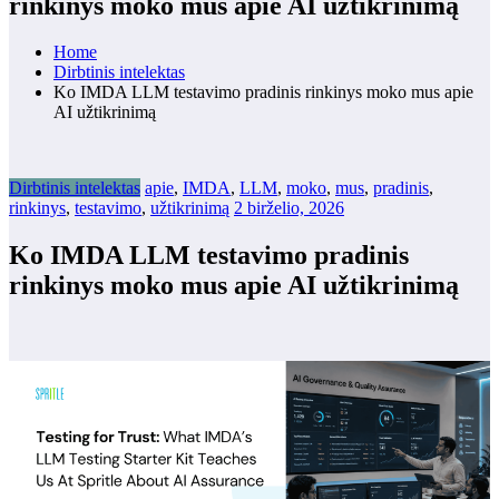
rinkinys moko mus apie AI užtikrinimą
Home
Dirbtinis intelektas
Ko IMDA LLM testavimo pradinis rinkinys moko mus apie
AI užtikrinimą
Dirbtinis intelektas
apie
,
IMDA
,
LLM
,
moko
,
mus
,
pradinis
,
rinkinys
,
testavimo
,
užtikrinimą
2 birželio, 2026
Ko IMDA LLM testavimo pradinis
rinkinys moko mus apie AI užtikrinimą