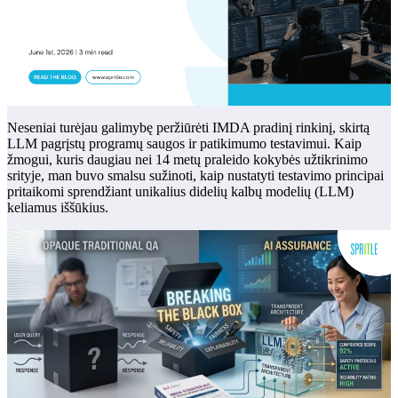
Neseniai turėjau galimybę peržiūrėti IMDA pradinį rinkinį, skirtą
LLM pagrįstų programų saugos ir patikimumo testavimui. Kaip
žmogui, kuris daugiau nei 14 metų praleido kokybės užtikrinimo
srityje, man buvo smalsu sužinoti, kaip nustatyti testavimo principai
pritaikomi sprendžiant unikalius didelių kalbų modelių (LLM)
keliamus iššūkius.