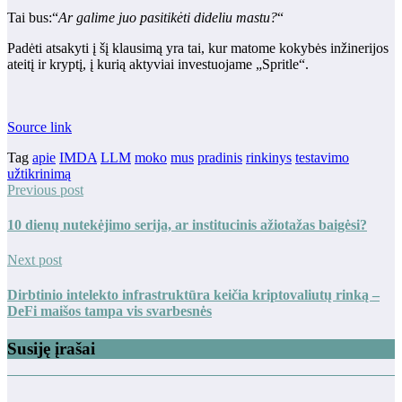
Tai bus:“
Ar galime juo pasitikėti dideliu mastu?
“
Padėti atsakyti į šį klausimą yra tai, kur matome kokybės inžinerijos
ateitį ir kryptį, į kurią aktyviai investuojame „Spritle“.
Source link
Tag
apie
IMDA
LLM
moko
mus
pradinis
rinkinys
testavimo
užtikrinimą
Previous post
10 dienų nutekėjimo serija, ar institucinis ažiotažas baigėsi?
Next post
Dirbtinio intelekto infrastruktūra keičia kriptovaliutų rinką –
DeFi maišos tampa vis svarbesnės
Susiję įrašai