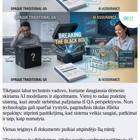
Tikėjausi labai techninio vadovo, kuriame daugiausia dėmesio
skiriama AI modeliams ir algoritmams. Vietoj to radau praktinę
sistemą, kuri atrodė stebėtinai pažįstama iš QA perspektyvos. Nors
technologija gali sparčiai vystytis, pagrindinis tikslas išlieka
nepakitęs: stiprinti pasitikėjimą, kad sistema veikia saugiai, patikimai
ir taip, kaip numatyta.
Vienas teiginys iš dokumento puikiai atspindėjo šią mintį:
“
Testavimas ir užtikrinimas atlieka svarbų vaidmenį patikimoje AI