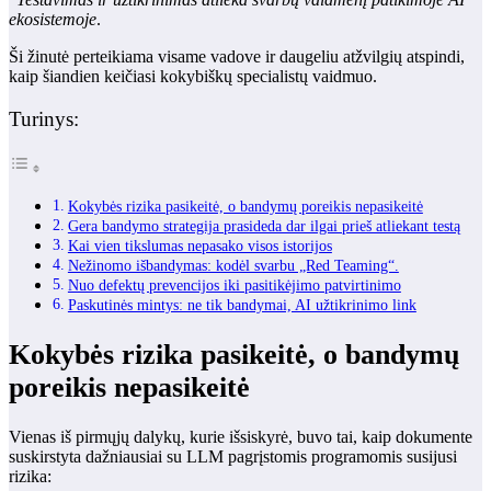
ekosistemoje
.
Ši žinutė perteikiama visame vadove ir daugeliu atžvilgių atspindi,
kaip šiandien keičiasi kokybiškų specialistų vaidmuo.
Turinys:
Kokybės rizika pasikeitė, o bandymų poreikis nepasikeitė
Gera bandymo strategija prasideda dar ilgai prieš atliekant testą
Kai vien tikslumas nepasako visos istorijos
Nežinomo išbandymas: kodėl svarbu „Red Teaming“.
Nuo defektų prevencijos iki pasitikėjimo patvirtinimo
Paskutinės mintys: ne tik bandymai, AI užtikrinimo link
Kokybės rizika pasikeitė, o bandymų
poreikis nepasikeitė
Vienas iš pirmųjų dalykų, kurie išsiskyrė, buvo tai, kaip dokumente
suskirstyta dažniausiai su LLM pagrįstomis programomis susijusi
rizika: