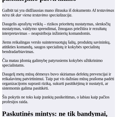
Galbūt tai yra didžiausias mano ištrauka iš dokumento
AI testavimas
nėra tik dar viena testavimo specializacija
.
Daugelis aprašytų veiklų – rizikos prioritetų nustatymas, slenksčių
nustatymas, valdymo sprendimai, žmogaus priežiūra ir rezultatų
interpretavimas – neapsiriboja inžinierių komandomis.
Jiems reikalingas verslo suinteresuotųjų šalių, produktų savininkų,
atitikties komandų, saugos specialistų ir kokybės specialistų
bendradarbiavimas.
Čia matau įdomią galimybę patyrusiems kokybės užtikrinimo
specialistams.
Daugelį metų mūsų dėmesys buvo skiriamas defektų prevencijai ir
reikalavimų patvirtinimui. Taip pat vis dažniau mūsų prašoma padėti
organizacijoms suprasti riziką, sukurti pasitikėjimą ir nustatyti, ar
sistemomis galima pasitikėti.
Šis pokytis ne toks kaip įrankių pasikeitimas, o labiau kaip pačios
profesijos raida.
Paskutinės mintys: ne tik bandymai,