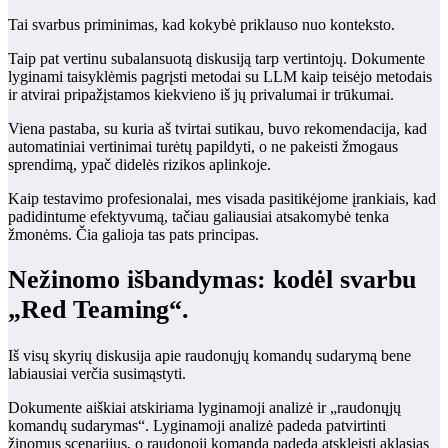
Tai svarbus priminimas, kad kokybė priklauso nuo konteksto.
Taip pat vertinu subalansuotą diskusiją tarp vertintojų. Dokumente
lyginami taisyklėmis pagrįsti metodai su LLM kaip teisėjo metodais
ir atvirai pripažįstamos kiekvieno iš jų privalumai ir trūkumai.
Viena pastaba, su kuria aš tvirtai sutikau, buvo rekomendacija, kad
automatiniai vertinimai turėtų papildyti, o ne pakeisti žmogaus
sprendimą, ypač didelės rizikos aplinkoje.
Kaip testavimo profesionalai, mes visada pasitikėjome įrankiais, kad
padidintume efektyvumą, tačiau galiausiai atsakomybė tenka
žmonėms. Čia galioja tas pats principas.
Nežinomo išbandymas: kodėl svarbu
„Red Teaming“.
Iš visų skyrių diskusija apie raudonųjų komandų sudarymą bene
labiausiai verčia susimąstyti.
Dokumente aiškiai atskiriama lyginamoji analizė ir „raudonųjų
komandų sudarymas“. Lyginamoji analizė padeda patvirtinti
žinomus scenarijus, o raudonoji komanda padeda atskleisti akląsias