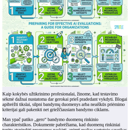
Kaip kokybės užtikrinimo profesionalai, žinome, kad testavimo
sėkmė dažnai nustatoma dar gerokai prieš pradedant vykdyti. Blogai
apibrėžti tikslai, silpni bandymų duomenys arba neaiškūs priėmimo
kriterijai gali pakenkti net griežčiausiam bandymo ciklams.
Man ypač patiko „gero“ bandymo duomenų rinkinio
charakteristikos. Dokumente pabrėžiama, kad duomenų rinkiniai
turėtų atspindėti programos paskirtį, apimti realias vartotojo sąveikas