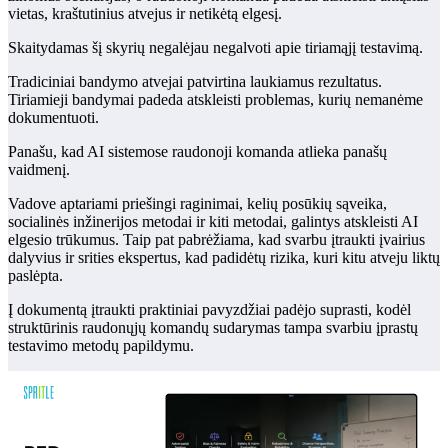
vietas, kraštutinius atvejus ir netikėtą elgesį.
Skaitydamas šį skyrių negalėjau negalvoti apie tiriamąjį testavimą.
Tradiciniai bandymo atvejai patvirtina laukiamus rezultatus.
Tiriamieji bandymai padeda atskleisti problemas, kurių nemanėme
dokumentuoti.
Panašu, kad AI sistemose raudonoji komanda atlieka panašų
vaidmenį.
Vadove aptariami priešingi raginimai, kelių posūkių sąveika,
socialinės inžinerijos metodai ir kiti metodai, galintys atskleisti AI
elgesio trūkumus. Taip pat pabrėžiama, kad svarbu įtraukti įvairius
dalyvius ir srities ekspertus, kad padidėtų rizika, kuri kitu atveju liktų
paslėpta.
Į dokumentą įtraukti praktiniai pavyzdžiai padėjo suprasti, kodėl
struktūrinis raudonųjų komandų sudarymas tampa svarbiu įprastų
testavimo metodų papildymu.