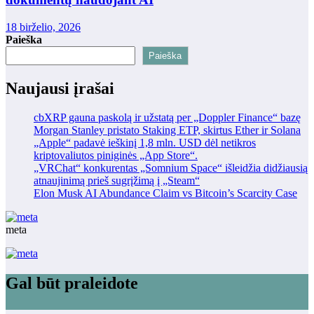
18 birželio, 2026
Paieška
Paieška
Naujausi įrašai
cbXRP gauna paskolą ir užstatą per „Doppler Finance“ bazę
Morgan Stanley pristato Staking ETP, skirtus Ether ir Solana
„Apple“ padavė ieškinį 1,8 mln. USD dėl netikros
kriptovaliutos piniginės „App Store“.
„VRChat“ konkurentas „Somnium Space“ išleidžia didžiausią
atnaujinimą prieš sugrįžimą į „Steam“
Elon Musk AI Abundance Claim vs Bitcoin’s Scarcity Case
meta
Gal būt praleidote