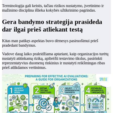
Terminologija gali keistis, tačiau rizikos nustatymo, įvertinimo ir
mažinimo disciplina išlieka kokybės užtikrinimo pagrindas.
Gera bandymo strategija prasideda
dar ilgai prieš atliekant testą
Kitas man patikęs aspektas buvo dėmesys pasiruošimui prieš
pradedant bandymus.
Vadove daug laiko praleidžiama aptariant, kaip organizacijos turėtų
nustatyti atitinkamą riziką, apibrėžti testavimo tikslus, pasirinkti
reprezentatyvius duomenų rinkinius ir nustatyti reikšmingas ribas
prieš atlikdamos vertinimus.