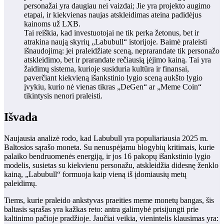
personažai yra daugiau nei vaizdai; Jie yra projekto augimo
etapai, ir kiekvienas naujas atskleidimas ateina padidėjus
kainoms už LXB.
Tai reiškia, kad investuotojai ne tik perka žetonus, bet ir
atrakina naują skyrių „Labubull“ istorijoje. Baimė praleisti
išnaudojimą: jei praleidžiate sceną, neprarandate tik personažo
atskleidimo, bet ir prarandate rečiausią įėjimo kainą. Tai yra
žaidimų sistema, kurioje susiduria kultūra ir finansai,
paverčiant kiekvieną išankstinio lygio sceną aukšto lygio
įvykiu, kurio nė vienas tikras „DeGen“ ar „Meme Coin“
tikintysis nenori praleisti.
Išvada
Naujausia analizė rodo, kad
Labubull
yra populiariausia 2025 m.
Baltosios sąrašo moneta. Su nenuspėjamu blogybių kritimais, kurie
palaiko bendruomenės energiją, ir jos 16 pakopų išankstinio lygio
modelis, susietas su kiekvienu personažu, atskleidžia didesnę ženklo
kainą, „Labubull“ formuoja kaip vieną iš įdomiausių metų
paleidimų.
Tiems, kurie praleido ankstyvas praeities meme monetų bangas, šis
baltasis sąrašas yra kažkas reto: antra galimybė prisijungti prie
kaltinimo pačioje pradžioje. Jaučiai veikia, vienintelis klausimas yra: