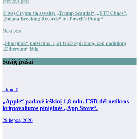
Previous post
(Live) Crypto šią savaitę: „Trump Scandal“, „ETF Chaos“,
„Solana Breaking Records“ ir „Powell’s Pump“
Next post
„Sharplink“ patvirtina 1,5B USD išpirkimą, kad padidintų
„Ethereum“ iždą
Susiję įrašai
admin
0
„Apple“ padavė ieškinį 1,8 mln. USD dėl netikros
kriptovaliutos piniginės „App Store“.
29 liepos, 2026