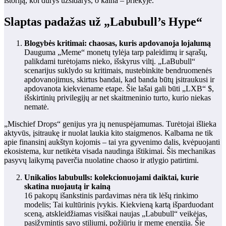
istoriją, kol durys užsidarys, o kaina – priekyje.
Slaptas padažas už „Labubull’s Hype“
Blogybės kritimai: chaosas, kuris apdovanoja lojalumą
Dauguma „Meme“ monetų tylėja tarp paleidimų ir sąrašų,
palikdami turėtojams nieko, išskyrus viltį. „LaBubull“
scenarijus suklydo su kritimais, nustebinkite bendruomenės
apdovanojimus, skirtus bandai, kad banda būtų įsitraukusi ir
apdovanota kiekviename etape. Šie lašai gali būti „LXB“ $,
išskirtinių privilegijų ar net skaitmeninio turto, kurio niekas
nematė.
„Mischief Drops“ genijus yra jų nenuspėjamumas. Turėtojai išlieka
aktyvūs, įsitraukę ir nuolat laukia kito staigmenos. Kalbama ne tik
apie finansinį aukštyn kojomis – tai yra gyvenimo dalis, kvėpuojanti
ekosistema, kur netikėta visada naudinga ištikimai. Šis mechanikas
pasyvų laikymą paverčia nuolatine chaoso ir atlygio patirtimi.
Unikalios labubulls: kolekcionuojami daiktai, kurie
skatina nuojautą ir kainą
16 pakopų išankstinis pardavimas nėra tik lėšų rinkimo
modelis; Tai kultūrinis įvykis. Kiekvieną kartą išparduodant
sceną, atskleidžiamas visiškai naujas „Labubull“ veikėjas,
pasižymintis savo stiliumi, požiūriu ir meme energija. Šie