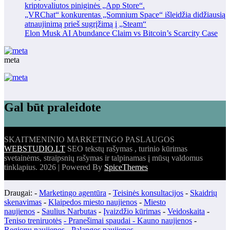
kriptovaliutos piniginės „App Store“.
„VRChat“ konkurentas „Somnium Space“ išleidžia didžiausią
atnaujinimą prieš sugrįžimą į „Steam“
Elon Musk AI Abundance Claim vs Bitcoin’s Scarcity Case
meta
Gal būt praleidote
SKAITMENINIO MARKETINGO PASLAUGOS
WEBSTUDIO.LT
SEO tekstų rašymas , turinio kūrimas
svetainėms, straipsnių rašymas ir talpinamas į mūsų valdomus
tinklapius. 2026 | Powered By
SpiceThemes
Draugai: -
Marketingo agentūra
-
Teisinės konsultacijos
-
Skaidrių
skenavimas
-
Klaipedos miesto naujienos
-
Miesto
naujienos
-
Saulius Narbutas
-
Įvaizdžio kūrimas
-
Veidoskaita
-
Teniso treniruotės
- Pranešimai spaudai -
Kauno naujienos
-
Regionų naujienos
-
Palangos naujienos