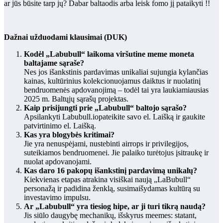
ar jūs būsite tarp jų? Dabar baltaodis arba leisk fomo jį pataikyti !!
Dažnai užduodami klausimai (DUK)
Kodėl „Labubull“ laikoma viršutine meme moneta
baltajame sąraše?
Nes jos išankstinis pardavimas unikaliai sujungia kylančias
kainas, kultūrinius kolekcionuojamus daiktus ir nuolatinį
bendruomenės apdovanojimą – todėl tai yra laukiamiausias
2025 m. Baltųjų sąrašų projektas.
Kaip prisijungti prie „Labubull“ baltojo sąrašo?
Apsilankyti
Labubull.io
pateikite savo el. Laišką ir gaukite
patvirtinimo el. Laišką.
Kas yra blogybės kritimai?
Jie yra nenuspėjami, nustebinti airrops ir privilegijos,
suteikiamos bendruomenei. Jie palaiko turėtojus įsitraukę ir
nuolat apdovanojami.
Kas daro 16 pakopų išankstinį pardavimą unikalų?
Kiekvienas etapas atrakina visiškai naują „LaBubull“
personažą ir padidina ženklą, susimaišydamas kultūrą su
investavimo impulsu.
Ar „Labubull“ yra tiesiog hipe, ar ji turi tikrą naudą?
Jis siūlo daugybę mechanikų, išskyrus meemes: statant,