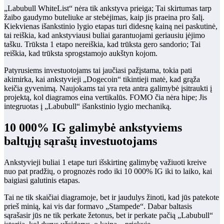
„Labubull WhiteList“ nėra tik ankstyva prieiga; Tai skirtumas tarp
žaibo gaudymo buteliuke ar stebėjimas, kaip jis praeina pro šalį.
Kiekvienas išankstinio lygio etapas turi didesnę kainą nei paskutinė,
tai reiškia, kad ankstyviausi buliai garantuojami geriausiu įėjimo
tašku. Trūksta 1 etapo nereiškia, kad trūksta gero sandorio; Tai
reiškia, kad trūksta sprogstamojo aukštyn kojom.
Patyrusiems investuotojams tai jaučiasi pažįstama, tokia pati
akimirka, kai ankstyvieji „Dogecoin“ tikintieji matė, kad grąža
keičia gyvenimą. Naujokams tai yra reta antra galimybė įsitraukti į
projektą, kol diagramos eina vertikalūs. FOMO čia nėra hipe; Jis
integruotas į „Labubull“ išankstinio lygio mechaniką.
10 000% IG galimybė ankstyviems
baltųjų sąrašų investuotojams
Ankstyvieji buliai 1 etape turi išskirtinę galimybę važiuoti kreive
nuo pat pradžių, o prognozės rodo iki 10 000% IG iki to laiko, kai
baigiasi galutinis etapas.
Tai ne tik skaičiai diagramoje, bet ir jaudulys žinoti, kad jūs patekote
prieš minią, kai vis dar formavo „Stampede“.
Dabar baltasis
sąrašas
ir jūs ne tik perkate žetonus, bet ir perkate pačią „Labubull“