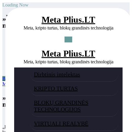
Skip
Loading Now
to
content
„Labubull WhiteList Frenzy“ – viršutinė
Meta Plius.LT
meme moneta „WhiteList 2025“
Meta, kripto turtas, blokų grandinės technologija
Home
BLOKŲ GRANDINĖS TECHNOLOGIJOS
„Labubull WhiteList Frenzy“ – viršutinė meme moneta
Meta Plius.LT
„WhiteList 2025“
Meta, kripto turtas, blokų grandinės technologija
Dirbtinis intelektas
BLOKŲ GRANDINĖS TECHNOLOGIJOS
Frenzy
,
Labubull
,
Meme
,
monetą
,
viršutinę
,
WhiteList
24 rugpjūčio, 2025
KRIPTO TURTAS
„Labubull WhiteList Frenzy“ – viršutinė
BLOKŲ GRANDINĖS
meme moneta „WhiteList 2025“
TECHNOLOGIJOS
VIRTUALI REALYBĖ
„LaBubull Frenzy“: viršutinė meme moneta „WhiteList 2025“,